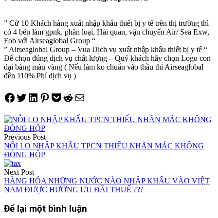
” Cứ 10 Khách hàng xuất nhập khẩu thiết bị y tế trên thị trường thì
có 4 bên làm gpnk, phân loại, Hải quan, vận chuyển Air/ Sea Exw,
Fob với Airseaglobal Group “
” Airseaglobal Group – Vua Dịch vụ xuất nhập khẩu thiết bị y tế “
Để chọn đúng dịch vụ chất lượng – Quý khách hãy chọn Logo con
đại bàng màu vàng ( Nếu làm ko chuẩn vào thầu thì Airseaglobal
đền 110% Phí dịch vụ )
Share on Facebook
Tweet on Twitter
Share on LinkedIn
Pin on Pinterest
Save to pocket
Share on Reddit
Share via Email
Điều
hướng
Previous Post
NỖI LO NHẬP KHẨU TPCN THIẾU NHÃN MÁC KHÔNG
bài
ĐÓNG HỘP
viết
Next Post
HÀNG HÓA NHỮNG NƯỚC NÀO NHẬP KHẨU VÀO VIỆT
NAM ĐƯỢC HƯỞNG ƯU ĐÃI THUẾ ???
Để lại một bình luận