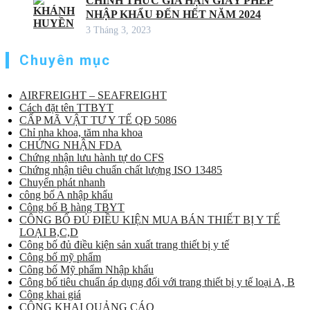
CHÍNH THỨC GIA HẠN GIẤY PHÉP
NHẬP KHẨU ĐẾN HẾT NĂM 2024
3 Tháng 3, 2023
Chuyên mục
AIRFREIGHT – SEAFREIGHT
Cách đặt tên TTBYT
CẤP MÃ VẬT TƯ Y TẾ QĐ 5086
Chỉ nha khoa, tăm nha khoa
CHỨNG NHẬN FDA
Chứng nhận lưu hành tự do CFS
Chứng nhận tiêu chuẩn chất lượng ISO 13485
Chuyển phát nhanh
công bố A nhập khẩu
Công bố B hàng TBYT
CÔNG BỐ ĐỦ ĐIỀU KIỆN MUA BÁN THIẾT BỊ Y TẾ
LOẠI B,C,D
Công bố đủ điều kiện sản xuất trang thiết bị y tế
Công bố mỹ phẩm
Công bố Mỹ phẩm Nhập khẩu
Công bố tiêu chuẩn áp dụng đối với trang thiết bị y tế loại A, B
Công khai giá
CÔNG KHAI QUẢNG CÁO