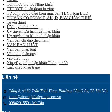
Tổng hợp thủ tục Nhập khẩu
TTTBYT chuẩn đoán in vitro
Tự công bố đủ điều kiện mua bán TBYT loại BCD
TƯ VẤN CO FORM E, AK, D, EAV GIẢM THUẾ
Tuyển dụng
ỦY quyền lưu hành
Ủy quyền lưu hành để nhập khẩu
Uỷ quyền lưu hành để nhập khẩu
Văn bản chỉ đạo điều hành
VĂN BẢN LUẬT
Văn bản pháp luật
Văn bản pháp quy
vào thầu ttbyt
Xin giấy phép nhập khẩu Thông tư 30
xuất khẩu khẩu trang
Liên hệ
Tầng 8, số 82 Trần Thái Tông, Phường Cầu Giấy, TP Hà Nội
tannt@airseaglobalgroup.com.vn
0984291559 - Mr.Tân