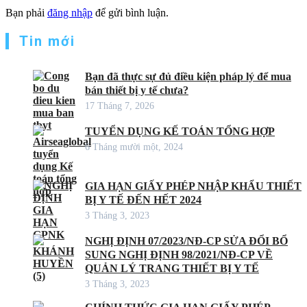
Bạn phải
đăng nhập
để gửi bình luận.
Tin mới
Bạn đã thực sự đủ điều kiện pháp lý để mua
bán thiết bị y tế chưa?
17 Tháng 7, 2026
TUYỂN DỤNG KẾ TOÁN TỔNG HỢP
6 Tháng mười một, 2024
GIA HẠN GIẤY PHÉP NHẬP KHẨU THIẾT
BỊ Y TẾ ĐẾN HẾT 2024
3 Tháng 3, 2023
NGHỊ ĐỊNH 07/2023/NĐ-CP SỬA ĐỔI BỔ
SUNG NGHỊ ĐỊNH 98/2021/NĐ-CP VỀ
QUẢN LÝ TRANG THIẾT BỊ Y TẾ
3 Tháng 3, 2023