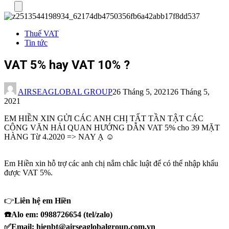
Menu
Thuế VAT
Tin tức
VAT 5% hay VAT 10% ?
AIRSEAGLOBAL GROUP
26 Tháng 5, 2021
26 Tháng 5,
2021
EM HIỀN XIN GỬI CÁC ANH CHỊ TẤT TẦN TẬT CÁC
CÔNG VĂN HẢI QUAN HƯỚNG DẪN VAT 5% cho 39 MẶT
HÀNG Từ 4.2020 => NAY Ạ ☺️
Em Hiền xin hỗ trợ các anh chị nắm chắc luật để có thể nhập khẩu
được VAT 5%.
👉
Liên hệ em Hiền
☎️Alo em: 0988726654 (tel/zalo)
✅Email: hienbt@airseaglobalgroup.com.vn