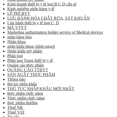
Kinh doanh thiết bị y tế loại B,C,D cần gì
Kinh nghiệm nhập hàng y tế
LỆ PHÍ BYT
LƯU HÀNH HÓA CHẤT RỬA, SÁT KHUẨN
Lưu hành thiết bị y tế loại C, D
MÃ VTYT
Marketing authorization holder service of Medical devices
nhãn hàng hóa
Nhãn khoa
nhập khẩu hàng chính ngạch
Nhập khẩu mỹ phẩm
Phân loại
Phân loại Trang thiết bị y tế
Quảng cáo thực phẩm
QUẢNG CÁO TTBYT
SẢN XUẤT THỰC PHẨM
Thông báo
thủ tục nhập khẩu
THỦ TỤC NHẬP KHẨU MỚI NHẤT
thực phẩm chức năng
Thực phẩm chức năng
thực phẩm thường
Thuế NK
Thuế VAT
Tin tức