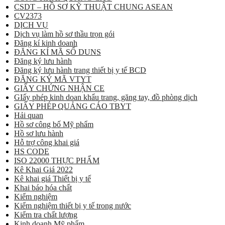
CSDT – HỒ SƠ KỸ THUẬT CHUNG ASEAN
CV2373
DỊCH VỤ
Dịch vụ làm hồ sơ thầu trọn gói
Đăng kí kinh doanh
ĐĂNG KÍ MÃ SỐ DUNS
Đăng ký lưu hành
Đăng ký lưu hành trang thiết bị y tế BCD
ĐĂNG KÝ MÃ VTYT
GIẤY CHỨNG NHẬN CE
GIấy phép kinh doan khẩu trang, găng tay, đồ phòng dịch
GIẤY PHÉP QUẢNG CÁO TBYT
Hải quan
Hồ sơ công bố Mỹ phẩm
Hồ sơ lưu hành
Hỗ trợ công khai giá
HS CODE
ISO 22000 THỰC PHẨM
Kê Khai Giá 2022
Kê khai giá Thiết bị y tế
Khai báo hóa chất
Kiểm nghiệm
Kiểm nghiệm thiết bị y tế trong nước
Kiểm tra chất lượng
Kinh doanh Mỹ phẩm