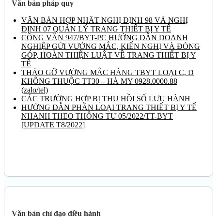
Văn bản pháp quy
VĂN BẢN HỢP NHẤT NGHỊ ĐỊNH 98 VÀ NGHỊ
ĐỊNH 07 QUẢN LÝ TRANG THIẾT BỊ Y TẾ
CÔNG VĂN 947/BYT-PC HƯỚNG DẪN DOANH
NGHIỆP GỬI VƯỚNG MẮC, KIẾN NGHỊ VÀ ĐÓNG
GÓP, HOÀN THIỆN LUẬT VỀ TRANG THIẾT BỊ Y
TẾ
THÁO GỠ VƯỚNG MẮC HÀNG TBYT LOẠI C, D
KHÔNG THUỘC TT30 – HÀ MY 0928.0000.88
(zalo/tel)
CÁC TRƯỜNG HỢP BỊ THU HỒI SỐ LƯU HÀNH
HƯỚNG DẪN PHÂN LOẠI TRANG THIẾT BỊ Y TẾ
NHANH THEO THÔNG TƯ 05/2022/TT-BYT
[UPDATE T8/2022]
Văn bản chỉ đạo điều hành