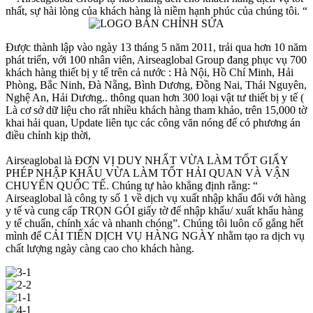
nhất, sự hài lòng của khách hàng là niềm hạnh phúc của chúng tôi. “
Được thành lập vào ngày 13 tháng 5 năm 2011, trải qua hơn 10 năm
phát triển, với 100 nhân viên, Airseaglobal Group đang phục vụ 700
khách hàng thiết bị y tế trên cả nước : Hà Nội, Hồ Chí Minh, Hải
Phòng, Bắc Ninh, Đà Nẵng, Bình Dương, Đồng Nai, Thái Nguyên,
Nghệ An, Hải Dương.. thông quan hơn 300 loại vật tư thiết bị y tế (
Là cơ sở dữ liệu cho rất nhiều khách hàng tham khảo, trên 15,000 tờ
khai hải quan, Update liên tục các công văn nóng để có phương án
điều chỉnh kịp thời,
Airseaglobal là ĐƠN VỊ DUY NHẤT VỪA LÀM TỐT GIẤY
PHÉP NHẬP KHẨU VỪA LÀM TỐT HẢI QUAN VÀ VẬN
CHUYỂN QUỐC TẾ. Chúng tự hào khẳng định rằng: “
Airseaglobal là công ty số 1 về dịch vụ xuất nhập khẩu đối với hàng
y tế và cung cấp TRỌN GÓI giấy tờ để nhập khẩu/ xuất khẩu hàng
y tế chuẩn, chính xác và nhanh chóng”. Chúng tôi luôn cố gắng hết
mình để CẢI TIẾN DỊCH VỤ HÀNG NGÀY nhằm tạo ra dịch vụ
chất lượng ngày càng cao cho khách hàng.