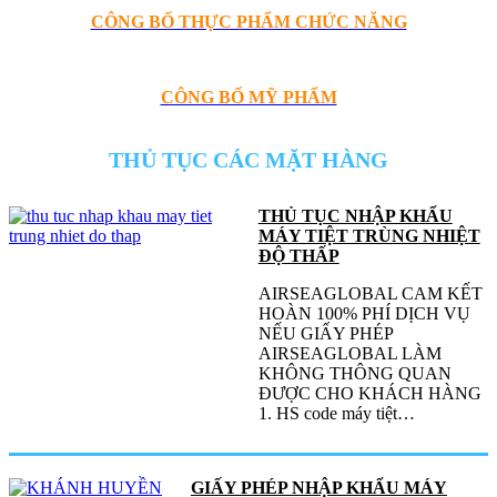
CÔNG BỐ THỰC PHẨM CHỨC NĂNG
CÔNG BỐ MỸ PHẨM
THỦ TỤC CÁC MẶT HÀNG
THỦ TỤC NHẬP KHẨU
MÁY TIỆT TRÙNG NHIỆT
ĐỘ THẤP
AIRSEAGLOBAL CAM KẾT
HOÀN 100% PHÍ DỊCH VỤ
NẾU GIẤY PHÉP
AIRSEAGLOBAL LÀM
KHÔNG THÔNG QUAN
ĐƯỢC CHO KHÁCH HÀNG
1. HS code máy tiệt…
GIẤY PHÉP NHẬP KHẨU MÁY