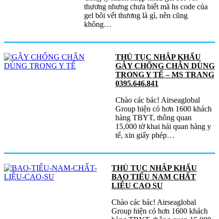
thương nhưng chưa biết mã hs code của
gel bôi vết thương là gì, nên cũng
không…
THỦ TỤC NHẬP KHẨU
GẬY CHỐNG CHÂN DÙNG
TRONG Y TẾ – MS TRANG
0395.646.841
Chào các bác! Airseaglobal
Group hiện có hơn 1600 khách
hàng TBYT, thông quan
15,000 tờ khai hải quan hàng y
tế, xin giấy phép…
THỦ TỤC NHẬP KHẨU
BAO TIỂU NAM CHẤT
LIỆU CAO SU
Chào các bác! Airseaglobal
Group hiện có hơn 1600 khách