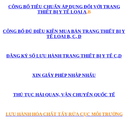
CÔNG BỐ TIÊU CHUẨN ÁP DỤNG ĐỐI VỚI TRANG
THIẾT BỊ Y TẾ LOẠI A
,B
CÔNG BỐ ĐỦ ĐIỀU KIỆN MUA BÁN TRANG THIẾT BỊ Y
TẾ LOẠI B, C, D
ĐĂNG KÝ SỐ LƯU HÀNH TRANG THIẾT BỊ Y TẾ C,D
XIN GIẤY PHÉP NHẬP NHẨU
THỦ TỤC HẢI QUAN, VẬN CHUYỂN QUỐC TẾ
LƯU HÀNH HÓA CHẤT TẨY RỬA CỤC MÔI TRƯỜNG