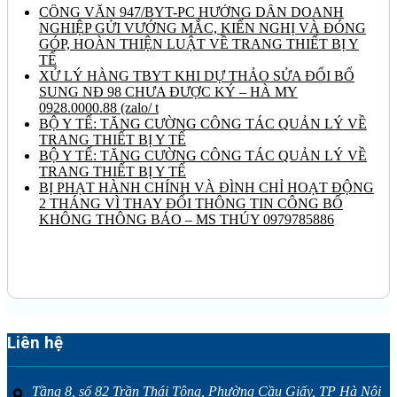
CÔNG VĂN 947/BYT-PC HƯỚNG DẪN DOANH
NGHIỆP GỬI VƯỚNG MẮC, KIẾN NGHỊ VÀ ĐÓNG
GÓP, HOÀN THIỆN LUẬT VỀ TRANG THIẾT BỊ Y
TẾ
XỬ LÝ HÀNG TBYT KHI DỰ THẢO SỬA ĐỔI BỔ
SUNG NĐ 98 CHƯA ĐƯỢC KÝ – HÀ MY
0928.0000.88 (zalo/ t
BỘ Y TẾ: TĂNG CƯỜNG CÔNG TÁC QUẢN LÝ VỀ
TRANG THIẾT BỊ Y TẾ
BỘ Y TẾ: TĂNG CƯỜNG CÔNG TÁC QUẢN LÝ VỀ
TRANG THIẾT BỊ Y TẾ
BỊ PHẠT HÀNH CHÍNH VÀ ĐÌNH CHỈ HOẠT ĐỘNG
2 THÁNG VÌ THAY ĐỔI THÔNG TIN CÔNG BỐ
KHÔNG THÔNG BÁO – MS THÚY 0979785886
Liên hệ
Tầng 8, số 82 Trần Thái Tông, Phường Cầu Giấy, TP Hà Nội