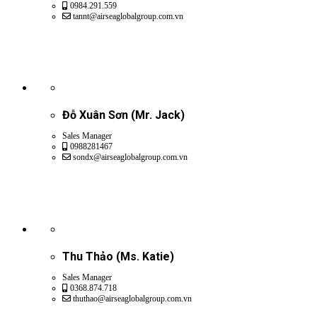
0984.291.559
tannt@airseaglobalgroup.com.vn
Đỗ Xuân Sơn (Mr. Jack)
Sales Manager
0988281467
sondx@airseaglobalgroup.com.vn
Thu Thảo (Ms. Katie)
Sales Manager
0368.874.718
thuthao@airseaglobalgroup.com.vn