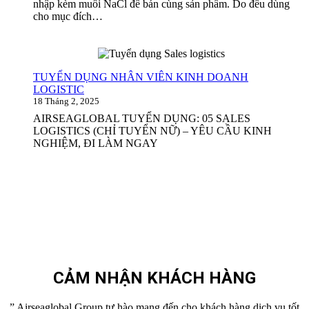
nhập kèm muối NaCl để bán cùng sản phẩm. Do đều dùng
cho mục đích…
TUYỂN DỤNG NHÂN VIÊN KINH DOANH
LOGISTIC
18 Tháng 2, 2025
AIRSEAGLOBAL TUYỂN DỤNG: 05 SALES
LOGISTICS (CHỈ TUYỂN NỮ) – YÊU CẦU KINH
NGHIỆM, ĐI LÀM NGAY
CẢM NHẬN KHÁCH HÀNG
” Airseaglobal Group tự hào mang đến cho khách hàng dịch vụ tốt