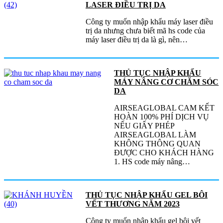
LASER ĐIỀU TRỊ DA
Công ty muốn nhập khẩu máy laser điều
trị da nhưng chưa biết mã hs code của
máy laser điều trị da là gì, nên…
THỦ TỤC NHẬP KHẨU
MÁY NÂNG CƠ CHĂM SÓC
DA
AIRSEAGLOBAL CAM KẾT
HOÀN 100% PHÍ DỊCH VỤ
NẾU GIẤY PHÉP
AIRSEAGLOBAL LÀM
KHÔNG THÔNG QUAN
ĐƯỢC CHO KHÁCH HÀNG
1. HS code máy nâng…
THỦ TỤC NHẬP KHẨU GEL BÔI
VẾT THƯƠNG NĂM 2023
Công ty muốn nhập khẩu gel bôi vết