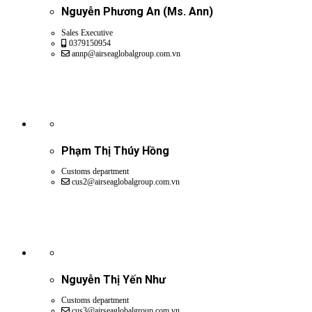
Nguyễn Phương An (Ms. Ann)
Sales Executive
0379150954
annp@airseaglobalgroup.com.vn
Phạm Thị Thúy Hồng
Customs department
cus2@airseaglobalgroup.com.vn
Nguyễn Thị Yến Như
Customs department
cus3@airseaglobalgroup.com.vn