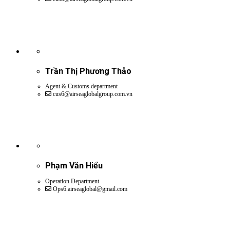
Trần Thị Phương Thảo
Agent & Customs department
cus6@airseaglobalgroup.com.vn
Phạm Văn Hiểu
Operation Department
Ops6.airseaglobal@gmail.com