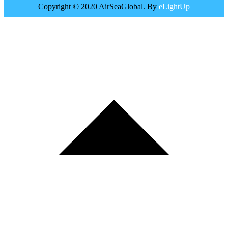
Copyright © 2020 AirSeaGlobal. By
eLightUp