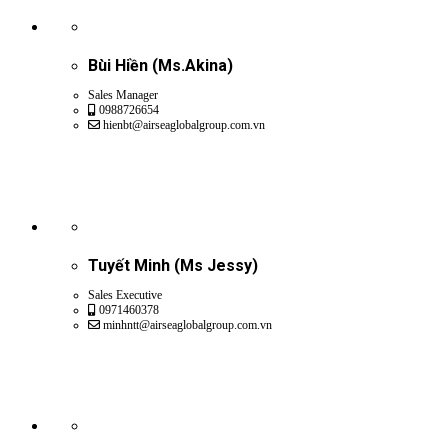
Bùi Hiền (Ms.Akina)
Sales Manager
0988726654
hienbt@airseaglobalgroup.com.vn
Tuyết Minh (Ms Jessy)
Sales Executive
0971460378
minhntt@airseaglobalgroup.com.vn