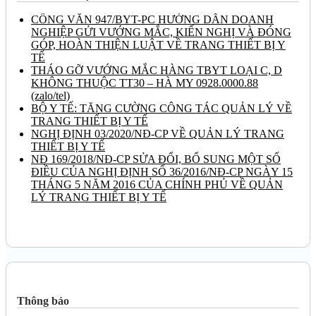
CÔNG VĂN 947/BYT-PC HƯỚNG DẪN DOANH
NGHIỆP GỬI VƯỚNG MẮC, KIẾN NGHỊ VÀ ĐÓNG
GÓP, HOÀN THIỆN LUẬT VỀ TRANG THIẾT BỊ Y
TẾ
THÁO GỠ VƯỚNG MẮC HÀNG TBYT LOẠI C, D
KHÔNG THUỘC TT30 – HÀ MY 0928.0000.88
(zalo/tel)
BỘ Y TẾ: TĂNG CƯỜNG CÔNG TÁC QUẢN LÝ VỀ
TRANG THIẾT BỊ Y TẾ
NGHỊ ĐỊNH 03/2020/NĐ-CP VỀ QUẢN LÝ TRANG
THIẾT BỊ Y TẾ
NĐ 169/2018/NĐ-CP SỬA ĐỔI, BỔ SUNG MỘT SỐ
ĐIỀU CỦA NGHỊ ĐỊNH SỐ 36/2016/NĐ-CP NGÀY 15
THÁNG 5 NĂM 2016 CỦA CHÍNH PHỦ VỀ QUẢN
LÝ TRANG THIẾT BỊ Y TẾ
Thông báo