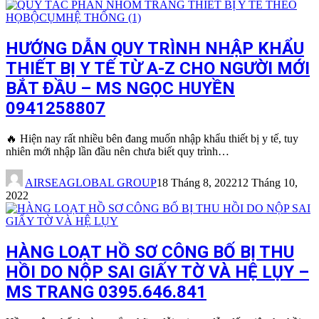
HƯỚNG DẪN QUY TRÌNH NHẬP KHẨU
THIẾT BỊ Y TẾ TỪ A-Z CHO NGƯỜI MỚI
BẮT ĐẦU – MS NGỌC HUYỀN
0941258807
🔥 Hiện nay rất nhiều bên đang muốn nhập khẩu thiết bị y tế, tuy
nhiên mới nhập lần đầu nên chưa biết quy trình…
AIRSEAGLOBAL GROUP
18 Tháng 8, 2022
12 Tháng 10,
2022
HÀNG LOẠT HỒ SƠ CÔNG BỐ BỊ THU
HỒI DO NỘP SAI GIẤY TỜ VÀ HỆ LỤY –
MS TRANG 0395.646.841