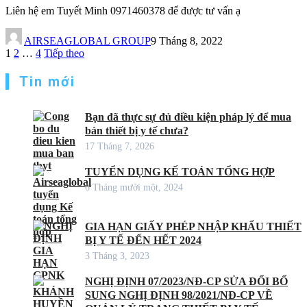
Liên hệ em Tuyết Minh 0971460378 để được tư vấn ạ
AIRSEAGLOBAL GROUP
9 Tháng 8, 2022
Phân
1
2
…
4
Tiếp theo
trang
Tin mới
bài
viết
Bạn đã thực sự đủ điều kiện pháp lý để mua
bán thiết bị y tế chưa?
17 Tháng 7, 2026
TUYỂN DỤNG KẾ TOÁN TỔNG HỢP
6 Tháng mười một, 2024
GIA HẠN GIẤY PHÉP NHẬP KHẨU THIẾT
BỊ Y TẾ ĐẾN HẾT 2024
3 Tháng 3, 2023
NGHỊ ĐỊNH 07/2023/NĐ-CP SỬA ĐỔI BỔ
SUNG NGHỊ ĐỊNH 98/2021/NĐ-CP VỀ