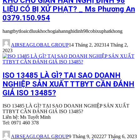
KHO CHỜ GIAN HẠN NGHỊ ĐỊNH 98
LIỆU CÓ BỊ XỬ PHẠT? _ Ms Phương An
0379.150.954
hangtbytloaicdluukhochogiahannghidinh98cobixuphatkhong
AIRSEAGLOBAL GROUP
14 Tháng 2, 2023
14 Tháng 2,
2023
ISO 13485 LÀ GÌ? TẠI SAO DOANH
NGHIỆP SẢN XUẤT TTBYT CẦN ĐÁNH
GIÁ ISO 13485?
ISO 13485 LÀ GÌ? TẠI SAO DOANH NGHIỆP SẢN XUẤT
TTBYT CẦN ĐÁNH GIÁ ISO 13485?
Liên hệ: Ms Tuyết Minh
Tel: 0971 460 378
AIRSEAGLOBAL GROUP
9 Tháng 9, 2022
27 Tháng 6, 2023