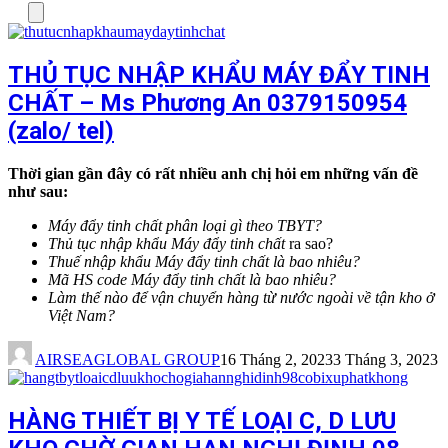
Menu
THỦ TỤC NHẬP KHẨU MÁY ĐẨY TINH
CHẤT – Ms Phương An 0379150954
(zalo/ tel)
Thời gian gần đây có rất nhiều anh chị hỏi em những vấn đề
như sau:
Máy đẩy tinh chất phân loại gì theo TBYT?
Thủ tục nhập khẩu
Máy đẩy tinh chất
ra sao?
Thuế nhập khẩu
Máy đẩy tinh chất
là bao nhiêu?
Mã HS code
Máy đẩy tinh chất
là bao nhiêu?
Làm thế nào để vận chuyển hàng từ nước ngoài về tận kho ở
Việt Nam?
AIRSEAGLOBAL GROUP
16 Tháng 2, 2023
3 Tháng 3, 2023
HÀNG THIẾT BỊ Y TẾ LOẠI C, D LƯU