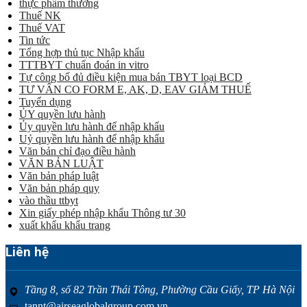
thực phẩm thường
Thuế NK
Thuế VAT
Tin tức
Tổng hợp thủ tục Nhập khẩu
TTTBYT chuẩn đoán in vitro
Tự công bố đủ điều kiện mua bán TBYT loại BCD
TƯ VẤN CO FORM E, AK, D, EAV GIẢM THUẾ
Tuyển dụng
ỦY quyền lưu hành
Ủy quyền lưu hành để nhập khẩu
Uỷ quyền lưu hành để nhập khẩu
Văn bản chỉ đạo điều hành
VĂN BẢN LUẬT
Văn bản pháp luật
Văn bản pháp quy
vào thầu ttbyt
Xin giấy phép nhập khẩu Thông tư 30
xuất khẩu khẩu trang
Liên hệ
Tầng 8, số 82 Trần Thái Tông, Phường Cầu Giấy, TP Hà Nội
tannt@airseaglobalgroup.com.vn