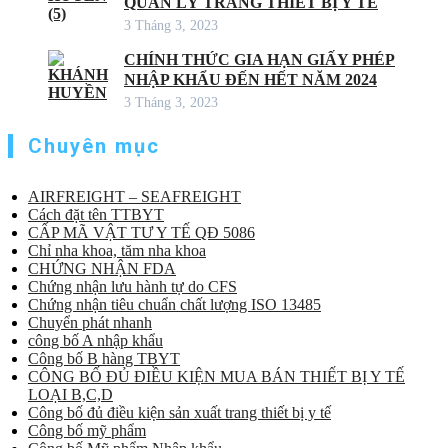
QUẢN LÝ TRANG THIẾT BỊ Y TẾ
3 Tháng 3, 2023
CHÍNH THỨC GIA HẠN GIẤY PHÉP
NHẬP KHẨU ĐẾN HẾT NĂM 2024
3 Tháng 3, 2023
Chuyên mục
AIRFREIGHT – SEAFREIGHT
Cách đặt tên TTBYT
CẤP MÃ VẬT TƯ Y TẾ QĐ 5086
Chỉ nha khoa, tăm nha khoa
CHỨNG NHẬN FDA
Chứng nhận lưu hành tự do CFS
Chứng nhận tiêu chuẩn chất lượng ISO 13485
Chuyển phát nhanh
công bố A nhập khẩu
Công bố B hàng TBYT
CÔNG BỐ ĐỦ ĐIỀU KIỆN MUA BÁN THIẾT BỊ Y TẾ
LOẠI B,C,D
Công bố đủ điều kiện sản xuất trang thiết bị y tế
Công bố mỹ phẩm