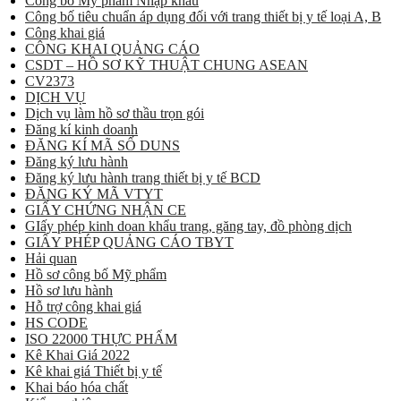
Công bố Mỹ phẩm Nhập khẩu
Công bố tiêu chuẩn áp dụng đối với trang thiết bị y tế loại A, B
Công khai giá
CÔNG KHAI QUẢNG CÁO
CSDT – HỒ SƠ KỸ THUẬT CHUNG ASEAN
CV2373
DỊCH VỤ
Dịch vụ làm hồ sơ thầu trọn gói
Đăng kí kinh doanh
ĐĂNG KÍ MÃ SỐ DUNS
Đăng ký lưu hành
Đăng ký lưu hành trang thiết bị y tế BCD
ĐĂNG KÝ MÃ VTYT
GIẤY CHỨNG NHẬN CE
GIấy phép kinh doan khẩu trang, găng tay, đồ phòng dịch
GIẤY PHÉP QUẢNG CÁO TBYT
Hải quan
Hồ sơ công bố Mỹ phẩm
Hồ sơ lưu hành
Hỗ trợ công khai giá
HS CODE
ISO 22000 THỰC PHẨM
Kê Khai Giá 2022
Kê khai giá Thiết bị y tế
Khai báo hóa chất