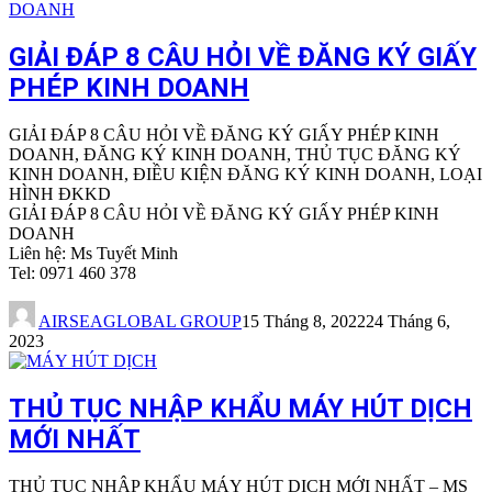
GIẢI ĐÁP 8 CÂU HỎI VỀ ĐĂNG KÝ GIẤY
PHÉP KINH DOANH
GIẢI ĐÁP 8 CÂU HỎI VỀ ĐĂNG KÝ GIẤY PHÉP KINH
DOANH, ĐĂNG KÝ KINH DOANH, THỦ TỤC ĐĂNG KÝ
KINH DOANH, ĐIỀU KIỆN ĐĂNG KÝ KINH DOANH, LOẠI
HÌNH ĐKKD
GIẢI ĐÁP 8 CÂU HỎI VỀ ĐĂNG KÝ GIẤY PHÉP KINH
DOANH
Liên hệ: Ms Tuyết Minh
Tel: 0971 460 378
AIRSEAGLOBAL GROUP
15 Tháng 8, 2022
24 Tháng 6,
2023
THỦ TỤC NHẬP KHẨU MÁY HÚT DỊCH
MỚI NHẤT
THỦ TỤC NHẬP KHẨU MÁY HÚT DỊCH MỚI NHẤT – MS