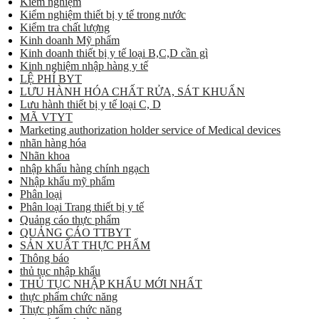
Kiểm nghiệm
Kiểm nghiệm thiết bị y tế trong nước
Kiểm tra chất lượng
Kinh doanh Mỹ phẩm
Kinh doanh thiết bị y tế loại B,C,D cần gì
Kinh nghiệm nhập hàng y tế
LỆ PHÍ BYT
LƯU HÀNH HÓA CHẤT RỬA, SÁT KHUẨN
Lưu hành thiết bị y tế loại C, D
MÃ VTYT
Marketing authorization holder service of Medical devices
nhãn hàng hóa
Nhãn khoa
nhập khẩu hàng chính ngạch
Nhập khẩu mỹ phẩm
Phân loại
Phân loại Trang thiết bị y tế
Quảng cáo thực phẩm
QUẢNG CÁO TTBYT
SẢN XUẤT THỰC PHẨM
Thông báo
thủ tục nhập khẩu
THỦ TỤC NHẬP KHẨU MỚI NHẤT
thực phẩm chức năng
Thực phẩm chức năng