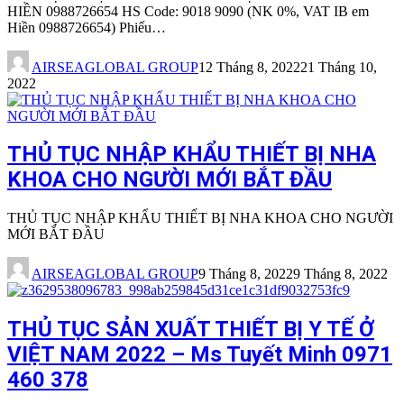
HIỀN 0988726654 HS Code: 9018 9090 (NK 0%, VAT IB em
Hiền 0988726654) Phiếu…
AIRSEAGLOBAL GROUP
12 Tháng 8, 2022
21 Tháng 10,
2022
THỦ TỤC NHẬP KHẨU THIẾT BỊ NHA
KHOA CHO NGƯỜI MỚI BẮT ĐẦU
THỦ TỤC NHẬP KHẨU THIẾT BỊ NHA KHOA CHO NGƯỜI
MỚI BẮT ĐẦU
AIRSEAGLOBAL GROUP
9 Tháng 8, 2022
9 Tháng 8, 2022
THỦ TỤC SẢN XUẤT THIẾT BỊ Y TẾ Ở
VIỆT NAM 2022 – Ms Tuyết Minh 0971
460 378