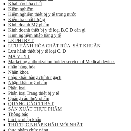
Khai báo hóa chất
Kiểm nghiệm
Kiểm nghiệm thiết bị y tế trong nước
Kiểm tra chất lượng
Kinh doanh Mỹ phẩm
Kinh doanh thiết bị y tế loại B,C,D cần gì
Kinh nghiệm nhập hàng y tế
LỆ PHÍ BYT
LƯU HÀNH HÓA CHẤT RỬA, SÁT KHUẨN
Lưu hành thiết bị y tế loại C, D
MÃ VTYT
Marketing authorization holder service of Medical devices
nhãn hàng hóa
Nhãn khoa
nhập khẩu hàng chính ngạch
Nhập khẩu mỹ phẩm
Phân loại
Phân loại Trang thiết bị y tế
Quảng cáo thực phẩm
QUẢNG CÁO TTBYT
SẢN XUẤT THỰC PHẨM
Thông báo
thủ tục nhập khẩu
THỦ TỤC NHẬP KHẨU MỚI NHẤT
thực phẩm chức năng