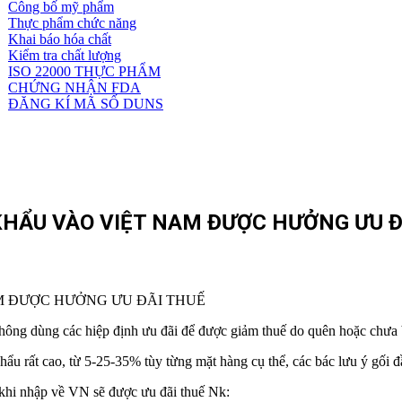
Công bố mỹ phẩm
Dịch
Thực phẩm chức năng
vụ
Khai báo hóa chất
khác
Kiểm tra chất lượng
ISO 22000 THỰC PHẨM
CHỨNG NHẬN FDA
ĐĂNG KÍ MÃ SỐ DUNS
ẨU VÀO VIỆT NAM ĐƯỢC HƯỞNG ƯU ĐÃ
M ĐƯỢC HƯỞNG ƯU ĐÃI THUẾ
ng dùng các hiệp định ưu đãi để được giảm thuế do quên hoặc chưa b
u rất cao, từ 5-25-35% tùy từng mặt hàng cụ thể, các bác lưu ý gối 
khi nhập về VN sẽ được ưu đãi thuế Nk: