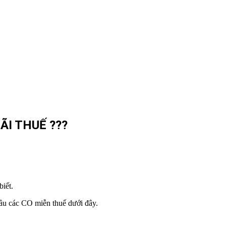
I THUẾ ???
iết.
đầu các CO miễn thuế dưới đây.