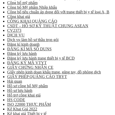
Công bố mỹ phẩm
Công bố Mỹ phẩm Nhập khẩu
Công bố tiêu chuẩn áp dụng đối với trang thiết bị y tế loại A, B
Công khai giá
CÔNG KHAI QUẢNG CÁO
CSDT – HỒ SƠ KỸ THUẬT CHUNG ASEAN
CV2373
DỊCH VỤ
Dịch vụ làm hồ sơ thầu trọn gói
Đăng kí kinh doanh
ĐĂNG KÍ MÃ SỐ DUNS
Đăng ký lưu hành
Đăng ký lưu hành trang thiết bị y tế BCD
ĐĂNG KÝ MÃ VTYT
GIẤY CHỨNG NHẬN CE
GIấy phép kinh doan khẩu trang, găng tay, đồ phòng dịch
GIẤY PHÉP QUẢNG CÁO TBYT
Hải quan
Hồ sơ công bố Mỹ phẩm
Hồ sơ lưu hành
Hỗ trợ công khai giá
HS CODE
ISO 22000 THỰC PHẨM
Kê Khai Giá 2022
Kê khai giá Thiết bị y tế