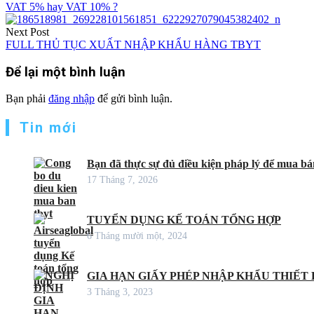
hướng
VAT 5% hay VAT 10% ?
bài
Next Post
viết
FULL THỦ TỤC XUẤT NHẬP KHẨU HÀNG TBYT
Để lại một bình luận
Bạn phải
đăng nhập
để gửi bình luận.
Tin mới
Bạn đã thực sự đủ điều kiện pháp lý để mua bán
17 Tháng 7, 2026
TUYỂN DỤNG KẾ TOÁN TỔNG HỢP
6 Tháng mười một, 2024
GIA HẠN GIẤY PHÉP NHẬP KHẨU THIẾT B
3 Tháng 3, 2023