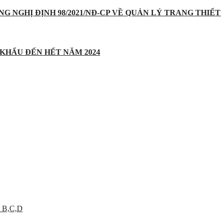
UNG NGHỊ ĐỊNH 98/2021/NĐ-CP VỀ QUẢN LÝ TRANG THIẾT 
 KHẨU ĐẾN HẾT NĂM 2024
 B,C,D