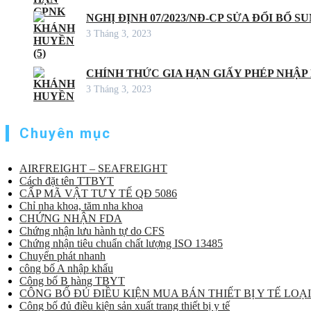
NGHỊ ĐỊNH 07/2023/NĐ-CP SỬA ĐỔI BỔ S
3 Tháng 3, 2023
CHÍNH THỨC GIA HẠN GIẤY PHÉP NHẬP
3 Tháng 3, 2023
Chuyên mục
AIRFREIGHT – SEAFREIGHT
Cách đặt tên TTBYT
CẤP MÃ VẬT TƯ Y TẾ QĐ 5086
Chỉ nha khoa, tăm nha khoa
CHỨNG NHẬN FDA
Chứng nhận lưu hành tự do CFS
Chứng nhận tiêu chuẩn chất lượng ISO 13485
Chuyển phát nhanh
công bố A nhập khẩu
Công bố B hàng TBYT
CÔNG BỐ ĐỦ ĐIỀU KIỆN MUA BÁN THIẾT BỊ Y TẾ LOẠI
Công bố đủ điều kiện sản xuất trang thiết bị y tế