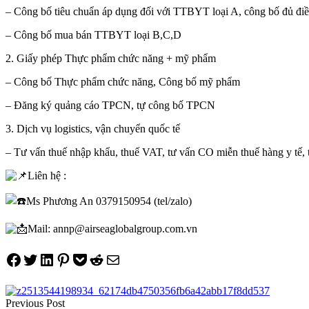
– Công bố tiêu chuẩn áp dụng đối với TTBYT loại A, công bố đủ điề
– Công bố mua bán TTBYT loại B,C,D
2. Giấy phép Thực phẩm chức năng + mỹ phẩm
– Công bố Thực phẩm chức năng, Công bố mỹ phẩm
– Đăng ký quảng cáo TPCN, tự công bố TPCN
3. Dịch vụ logistics, vận chuyển quốc tế
– Tư vấn thuế nhập khẩu, thuế VAT, tư vấn CO miễn thuế hàng y tế
Liên hệ :
Ms Phương An 0379150954 (tel/zalo)
Mail: annp@airseaglobalgroup.com.vn
Share on Facebook
Tweet on Twitter
Share on LinkedIn
Pin on Pinterest
Save to pocket
Share on Reddit
Share via Email
Điều
Previous Post