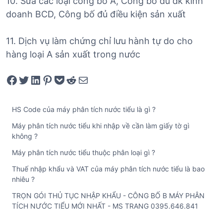
10. Sửa các loại công bố A, Công bố đủ đk kinh
doanh BCD, Công bố đủ điều kiện sản xuất
11. Dịch vụ làm chứng chỉ lưu hành tự do cho
hàng loại A sản xuất trong nước
Share on Facebook
Tweet on Twitter
Share on LinkedIn
Pin on Pinterest
Save to pocket
Share on Reddit
Share via Email
HS Code của máy phân tích nước tiểu là gì ?
Máy phân tích nước tiểu khi nhập về cần làm giấy tờ gì
không ?
Máy phân tích nước tiểu thuộc phân loại gì ?
Thuế nhập khẩu và VAT của máy phân tích nước tiểu là bao
nhiêu ?
TRỌN GÓI THỦ TỤC NHẬP KHẨU - CÔNG BỐ B MÁY PHÂN
TÍCH NƯỚC TIỂU MỚI NHẤT - MS TRANG 0395.646.841