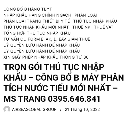
CÔNG BỐ B HÀNG TBYT
NHẬP KHẨU HÀNG CHÍNH NGẠCH
PHÂN LOẠI
PHÂN LOẠI TRANG THIẾT BỊ Y TẾ
THỦ TỤC NHẬP KHẨU
THỦ TỤC NHẬP KHẨU MỚI NHẤT
THUẾ NK
THUẾ VAT
TỔNG HỢP THỦ TỤC NHẬP KHẨU
TƯ VẤN CO FORM E, AK, D, EAV GIẢM THUẾ
UỶ QUYỀN LƯU HÀNH ĐỂ NHẬP KHẨU
ỦY QUYỀN LƯU HÀNH ĐỂ NHẬP KHẨU
XIN GIẤY PHÉP NHẬP KHẨU THÔNG TƯ 30
TRỌN GÓI THỦ TỤC NHẬP
KHẨU – CÔNG BỐ B MÁY PHÂN
TÍCH NƯỚC TIỂU MỚI NHẤT –
MS TRANG 0395.646.841
AIRSEAGLOBAL GROUP
21 Tháng 10, 2022