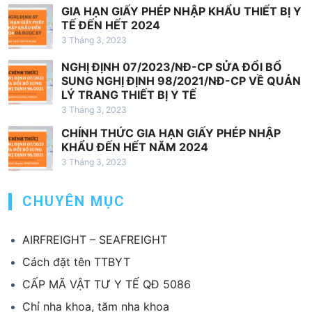
GIA HẠN GIẤY PHÉP NHẬP KHẨU THIẾT BỊ Y
ế
TẾ ĐẾN HẾT 2024
t
3 Tháng 3, 2023
NGHỊ ĐỊNH 07/2023/NĐ-CP SỬA ĐỔI BỔ
SUNG NGHỊ ĐỊNH 98/2021/NĐ-CP VỀ QUẢN
LÝ TRANG THIẾT BỊ Y TẾ
3 Tháng 3, 2023
CHÍNH THỨC GIA HẠN GIẤY PHÉP NHẬP
KHẨU ĐẾN HẾT NĂM 2024
3 Tháng 3, 2023
CHUYÊN MỤC
AIRFREIGHT – SEAFREIGHT
Cách đặt tên TTBYT
CẤP MÃ VẬT TƯ Y TẾ QĐ 5086
Chỉ nha khoa, tăm nha khoa