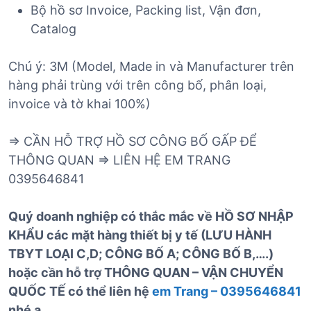
Bộ hồ sơ Invoice, Packing list, Vận đơn,
Catalog
Chú ý: 3M (Model, Made in và Manufacturer trên
hàng phải trùng với trên công bố, phân loại,
invoice và tờ khai 100%)
=> CẦN HỖ TRỢ HỒ SƠ CÔNG BỐ GẤP ĐỂ
THÔNG QUAN => LIÊN HỆ EM TRANG
0395646841
Quý doanh nghiệp có thắc mắc về HỒ SƠ NHẬP
KHẨU các mặt hàng thiết bị y tế (LƯU HÀNH
TBYT LOẠI C,D; CÔNG BỐ A; CÔNG BỐ B,….)
hoặc cần hỗ trợ THÔNG QUAN – VẬN CHUYỂN
QUỐC TẾ có thể liên hệ
em Trang – 0395646841
nhé ạ.