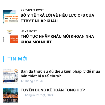
Đ
PREVIOUS POST
BỘ Y TẾ TRẢ LỜI VỀ HIỆU LỰC CFS CỦA
i
TTBYT NHẬP KHẨU
ề
u
NEXT POST
THỦ TỤC NHẬP KHẨU MŨI KHOAN NHA
h
KHOA MỚI NHẤT
ư
ớ
TIN MỚI
n
g
Bạn đã thực sự đủ điều kiện pháp lý để mua
b
bán thiết bị y tế chưa?
à
17 Tháng 7, 2026
i
TUYỂN DỤNG KẾ TOÁN TỔNG HỢP
v
6 Tháng mười một, 2024
i