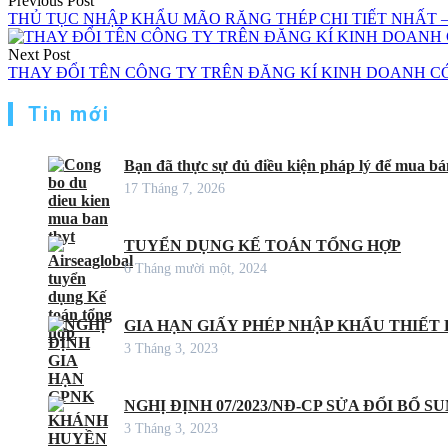
Previous Post
hướng
THỦ TỤC NHẬP KHẨU MÃO RĂNG THÉP CHI TIẾT NHẤT – 
bài
Next Post
viết
THAY ĐỔI TÊN CÔNG TY TRÊN ĐĂNG KÍ KINH DOANH CÓ
Tin mới
Bạn đã thực sự đủ điều kiện pháp lý để mua bán
17 Tháng 7, 2026
TUYỂN DỤNG KẾ TOÁN TỔNG HỢP
6 Tháng mười một, 2024
GIA HẠN GIẤY PHÉP NHẬP KHẨU THIẾT B
3 Tháng 3, 2023
NGHỊ ĐỊNH 07/2023/NĐ-CP SỬA ĐỔI BỔ S
3 Tháng 3, 2023