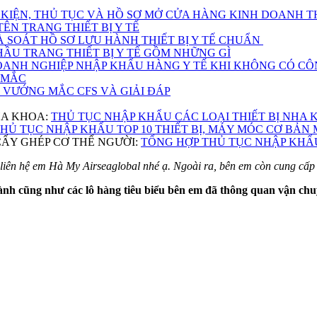
 KIỆN, THỦ TỤC VÀ HỒ SƠ MỞ CỬA HÀNG KINH DOANH THI
ÊN TRANG THIẾT BỊ Y TẾ
 SOÁT HỒ SƠ LƯU HÀNH THIẾT BỊ Y TẾ CHUẨN
HẦU TRANG THIẾT BỊ Y TẾ GỒM NHỮNG GÌ
ANH NGHIỆP NHẬP KHẨU HÀNG Y TẾ KHI KHÔNG CÓ CÔNG
 MẮC
VƯỚNG MẮC CFS VÀ GIẢI ĐÁP
HA KHOA:
THỦ TỤC NHẬP KHẨU CÁC LOẠI THIẾT BỊ NHA 
HỦ TỤC NHẬP KHẨU TOP 10 THIẾT BỊ, MÁY MÓC CƠ BẢN
ẤY GHÉP CƠ THỂ NGƯỜI:
TỔNG HỢP THỦ TỤC NHẬP KHẨU
ế liên hệ em Hà My Airseaglobal nhé ạ. Ngoài ra, bên em còn cung cấp d
ành cũng như các lô hàng tiêu biểu bên em đã thông quan vận chu