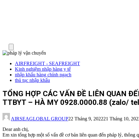
Menu
AIRFREIGHT - SEAFREIGHT
Kinh nghiệm nhập hàng y tế
nhập khẩu hàng chính ngạch
thủ tục nhập khẩu
TỔNG HỢP CÁC VẤN ĐỀ LIÊN QUAN Đ
TTBYT – HÀ MY 0928.0000.88 (zalo/ tel
AIRSEAGLOBAL GROUP
22 Tháng 9, 2022
21 Tháng 10, 202
Dear anh chị,
Em xin tổng hợp một số vấn đề cơ bản liên quan đến pháp lý, thông 