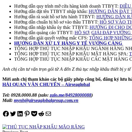
Hướng dẫn quy trình mở cửa hàng kinh doanh TTBYT:
ĐIỀU
Hướng dẫn đặt tên TTBYT nhập khẩu:
HƯỚNG DẪN ĐẶT T
Hướng dẫn rà soát hồ sơ lưu hành TTBYT:
HƯỚNG DẪN RÀ
Hướng dẫn chuẩn bị hồ sơ vào thầu TTBYT:
HỒ SƠ VÀO T
Hướng dẫn nhập khẩu ủy thác TTBYT:
HƯỚNG ĐI CHO DO
Hướng dẫn quảng cáo TTBYT:
HỒ SƠ
;
GIẢI ĐÁP VƯỚNG
Hướng dẫn giải quyết vướng mắc CFS:
TỔNG HỢP NHỮNG 
HƯỚNG DẪN XỬ LÝ HÀNG Y TẾ VƯỚNG CẢNG
TỔNG HỢP THỦ TỤC NHẬP KHẨU NGÀNH HÀNG N
TỔNG HỢP THỦ TỤC NHẬP KHẨU MẶT HÀNG SPA:
T
TỔNG HỢP THỦ TỤC NHẬP KHẨU CÁC MẶT HÀNG C
Anh chị cần tư vấn trọn gói từ A đến Z thủ tục nhập khẩu thiết bị y t
Mời anh chị tham khảo các bộ giấy phép công bố, đăng ký lưu h
HẢI QUAN VẬN CHUYỂN – Airseaglobal
Tel: 0928.0000.88 (zalo:
zalo.me/84928000088
)
Mail:
mynh@airseaglobalgroup.com.vn
Share on Facebook
Tweet on Twitter
Share on LinkedIn
Pin on Pinterest
Save to pocket
Share on Reddit
Share via Email
Điều