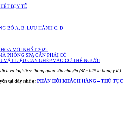
ẾT BỊ Y TẾ
 BỐ A, B; LƯU HÀNH C, D
KHOA MỚI NHẤT 2022
 MÀ PHÒNG SPA CẦN PHẢI CÓ
 VẬT LIỆU CẤY GHÉP VÀO CƠ THỂ NGƯỜI
ịch vụ logistics: thông quan vận chuyển (đặc biệt là hàng y tế).
yển tại đây nhé ạ:
PHẢN HỒI KHÁCH HÀNG – THỦ TỤC