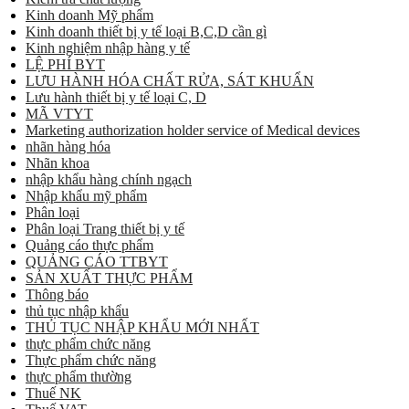
Kinh doanh Mỹ phẩm
Kinh doanh thiết bị y tế loại B,C,D cần gì
Kinh nghiệm nhập hàng y tế
LỆ PHÍ BYT
LƯU HÀNH HÓA CHẤT RỬA, SÁT KHUẨN
Lưu hành thiết bị y tế loại C, D
MÃ VTYT
Marketing authorization holder service of Medical devices
nhãn hàng hóa
Nhãn khoa
nhập khẩu hàng chính ngạch
Nhập khẩu mỹ phẩm
Phân loại
Phân loại Trang thiết bị y tế
Quảng cáo thực phẩm
QUẢNG CÁO TTBYT
SẢN XUẤT THỰC PHẨM
Thông báo
thủ tục nhập khẩu
THỦ TỤC NHẬP KHẨU MỚI NHẤT
thực phẩm chức năng
Thực phẩm chức năng
thực phẩm thường
Thuế NK