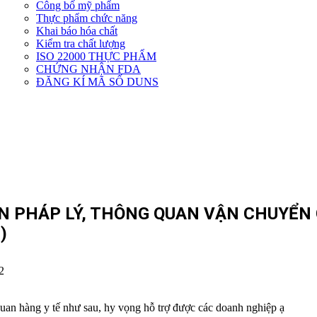
Công bố mỹ phẩm
Dịch
Thực phẩm chức năng
vụ
Khai báo hóa chất
khác
Kiểm tra chất lượng
ISO 22000 THỰC PHẨM
CHỨNG NHẬN FDA
ĐĂNG KÍ MÃ SỐ DUNS
ẾN PHÁP LÝ, THÔNG QUAN VẬN CHUYỂN
)
2
quan hàng y tế như sau, hy vọng hỗ trợ được các doanh nghiệp ạ