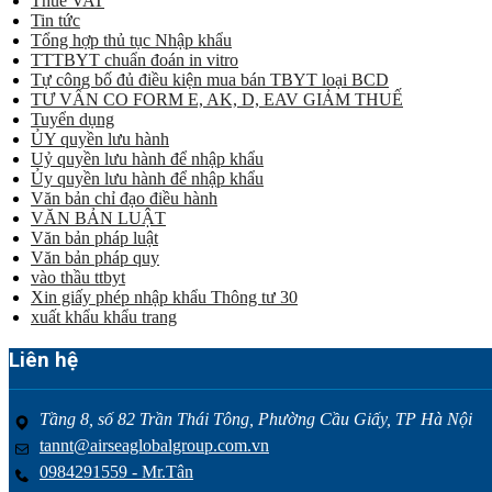
Thuế VAT
Tin tức
Tổng hợp thủ tục Nhập khẩu
TTTBYT chuẩn đoán in vitro
Tự công bố đủ điều kiện mua bán TBYT loại BCD
TƯ VẤN CO FORM E, AK, D, EAV GIẢM THUẾ
Tuyển dụng
ỦY quyền lưu hành
Uỷ quyền lưu hành để nhập khẩu
Ủy quyền lưu hành để nhập khẩu
Văn bản chỉ đạo điều hành
VĂN BẢN LUẬT
Văn bản pháp luật
Văn bản pháp quy
vào thầu ttbyt
Xin giấy phép nhập khẩu Thông tư 30
xuất khẩu khẩu trang
Liên hệ
Tầng 8, số 82 Trần Thái Tông, Phường Cầu Giấy, TP Hà Nội
tannt@airseaglobalgroup.com.vn
0984291559 - Mr.Tân