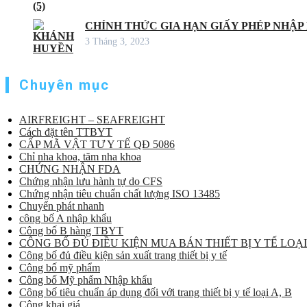
CHÍNH THỨC GIA HẠN GIẤY PHÉP NHẬP
3 Tháng 3, 2023
Chuyên mục
AIRFREIGHT – SEAFREIGHT
Cách đặt tên TTBYT
CẤP MÃ VẬT TƯ Y TẾ QĐ 5086
Chỉ nha khoa, tăm nha khoa
CHỨNG NHẬN FDA
Chứng nhận lưu hành tự do CFS
Chứng nhận tiêu chuẩn chất lượng ISO 13485
Chuyển phát nhanh
công bố A nhập khẩu
Công bố B hàng TBYT
CÔNG BỐ ĐỦ ĐIỀU KIỆN MUA BÁN THIẾT BỊ Y TẾ LOẠI
Công bố đủ điều kiện sản xuất trang thiết bị y tế
Công bố mỹ phẩm
Công bố Mỹ phẩm Nhập khẩu
Công bố tiêu chuẩn áp dụng đối với trang thiết bị y tế loại A, B
Công khai giá