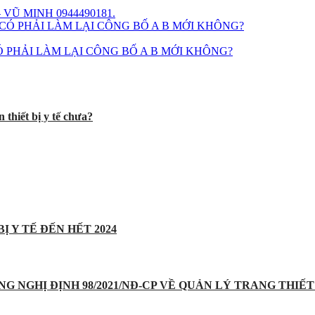
VŨ MINH 0944490181.
 PHẢI LÀM LẠI CÔNG BỐ A B MỚI KHÔNG?
 thiết bị y tế chưa?
Ị Y TẾ ĐẾN HẾT 2024
UNG NGHỊ ĐỊNH 98/2021/NĐ-CP VỀ QUẢN LÝ TRANG THIẾT 