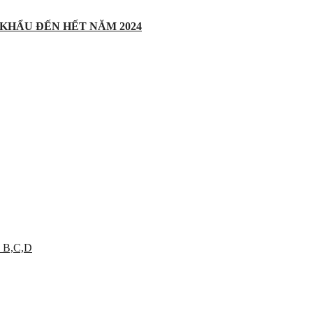
 KHẨU ĐẾN HẾT NĂM 2024
 B,C,D