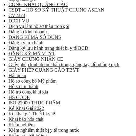
CÔNG KHAI QUẢNG CÁO
CSDT – HỒ SƠ KỸ THUẬT CHUNG ASEAN
CV2373
DỊCH VỤ
Dịch vụ làm hồ sơ thầu trọn gói
Đăng kí kinh doanh
ĐĂNG KÍ MÃ SỐ DUNS
Đăng ký lưu hành
Đăng ký lưu hành trang thiết bị y tế BCD
ĐĂNG KÝ MÃ VTYT
GIẤY CHỨNG NHẬN CE
GIấy phép kinh doan khẩu trang, găng tay, đồ phòng dịch
GIẤY PHÉP QUẢNG CÁO TBYT
Hải quan
Hồ sơ công bố Mỹ phẩm
Hồ sơ lưu hành
Hỗ trợ công khai giá
HS CODE
ISO 22000 THỰC PHẨM
Kê Khai Giá 2022
Kê khai giá Thiết bị y tế
Khai báo hóa chất
Kiểm nghiệm
Kiểm nghiệm thiết bị y tế trong nước
Kiểm tra chất lượng