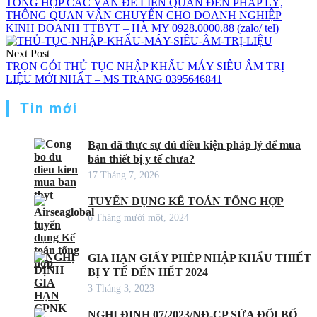
TỔNG HỢP CÁC VẤN ĐỀ LIÊN QUAN ĐẾN PHÁP LÝ,
THÔNG QUAN VẬN CHUYỂN CHO DOANH NGHIỆP
bài
KINH DOANH TTBYT – HÀ MY 0928.0000.88 (zalo/ tel)
viết
Next Post
TRỌN GÓI THỦ TỤC NHẬP KHẨU MÁY SIÊU ÂM TRỊ
LIỆU MỚI NHẤT – MS TRANG 0395646841
Tin mới
Bạn đã thực sự đủ điều kiện pháp lý để mua
bán thiết bị y tế chưa?
17 Tháng 7, 2026
TUYỂN DỤNG KẾ TOÁN TỔNG HỢP
6 Tháng mười một, 2024
GIA HẠN GIẤY PHÉP NHẬP KHẨU THIẾT
BỊ Y TẾ ĐẾN HẾT 2024
3 Tháng 3, 2023
NGHỊ ĐỊNH 07/2023/NĐ-CP SỬA ĐỔI BỔ