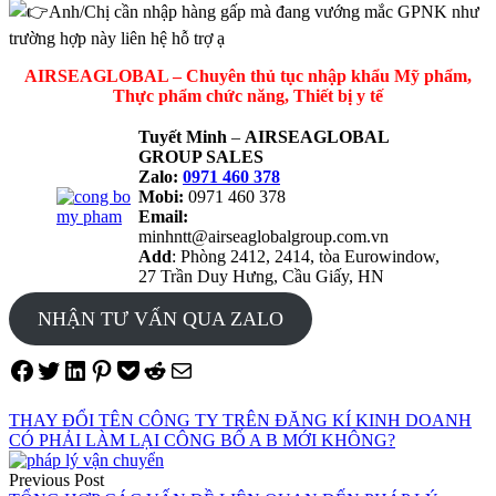
Anh/Chị cần nhập hàng gấp mà đang vướng mắc GPNK như
trường hợp này liên hệ hỗ trợ ạ
AIRSEAGLOBAL – Chuyên thủ tục nhập khẩu Mỹ phẩm,
Thực phẩm chức năng, Thiết bị y tế
Tuyết Minh
–
AIRSEAGLOBAL
GROUP SALES
Zalo:
0971 460 378
Mobi:
0971 460 378
Email:
minhntt@airseaglobalgroup.com.vn
Add
: Phòng 2412, 2414, tòa Eurowindow,
27 Trần Duy Hưng, Cầu Giấy, HN
NHẬN TƯ VẤN QUA ZALO
Share on Facebook
Tweet on Twitter
Share on LinkedIn
Pin on Pinterest
Save to pocket
Share on Reddit
Share via Email
THAY ĐỔI TÊN CÔNG TY TRÊN ĐĂNG KÍ KINH DOANH
CÓ PHẢI LÀM LẠI CÔNG BỐ A B MỚI KHÔNG?
Điều
Previous Post
hướng