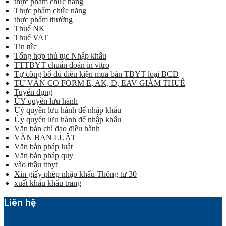
thực phẩm chức năng
Thực phẩm chức năng
thực phẩm thường
Thuế NK
Thuế VAT
Tin tức
Tổng hợp thủ tục Nhập khẩu
TTTBYT chuẩn đoán in vitro
Tự công bố đủ điều kiện mua bán TBYT loại BCD
TƯ VẤN CO FORM E, AK, D, EAV GIẢM THUẾ
Tuyển dụng
ỦY quyền lưu hành
Uỷ quyền lưu hành để nhập khẩu
Ủy quyền lưu hành để nhập khẩu
Văn bản chỉ đạo điều hành
VĂN BẢN LUẬT
Văn bản pháp luật
Văn bản pháp quy
vào thầu ttbyt
Xin giấy phép nhập khẩu Thông tư 30
xuất khẩu khẩu trang
Liên hệ