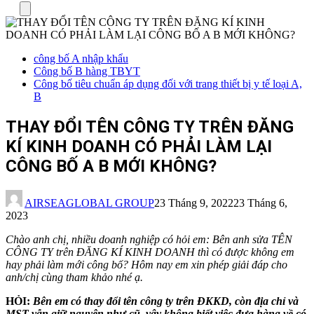
Menu
công bố A nhập khẩu
Công bố B hàng TBYT
Công bố tiêu chuẩn áp dụng đối với trang thiết bị y tế loại A,
B
THAY ĐỔI TÊN CÔNG TY TRÊN ĐĂNG
KÍ KINH DOANH CÓ PHẢI LÀM LẠI
CÔNG BỐ A B MỚI KHÔNG?
AIRSEAGLOBAL GROUP
23 Tháng 9, 2022
23 Tháng 6,
2023
Chào anh chị, nhiều doanh nghiệp có hỏi em: Bên anh sửa TÊN
CÔNG TY trên ĐĂNG KÍ KINH DOANH thì có được không em
hay phải làm mới công bố? Hôm nay em xin phép giải đáp cho
anh/chị cùng tham khảo nhé ạ.
HỎI:
Bên em có thay đổi tên công ty trên ĐKKD, còn địa chỉ và
MST vẫn giữ nguyên như cũ, vậy không biết việc đưa hàng về có