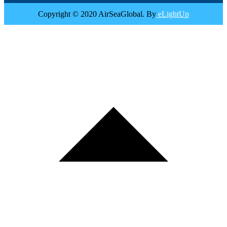
Copyright © 2020 AirSeaGlobal. By
eLightUp