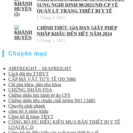
SUNG NGHỊ ĐỊNH 98/2021/NĐ-CP VỀ
QUẢN LÝ TRANG THIẾT BỊ Y TẾ
3 Tháng 3, 2023
CHÍNH THỨC GIA HẠN GIẤY PHÉP
NHẬP KHẨU ĐẾN HẾT NĂM 2024
3 Tháng 3, 2023
Chuyên mục
AIRFREIGHT – SEAFREIGHT
Cách đặt tên TTBYT
CẤP MÃ VẬT TƯ Y TẾ QĐ 5086
Chỉ nha khoa, tăm nha khoa
CHỨNG NHẬN FDA
Chứng nhận lưu hành tự do CFS
Chứng nhận tiêu chuẩn chất lượng ISO 13485
Chuyển phát nhanh
công bố A nhập khẩu
Công bố B hàng TBYT
CÔNG BỐ ĐỦ ĐIỀU KIỆN MUA BÁN THIẾT BỊ Y TẾ
LOẠI B,C,D
Công bố đủ điều kiện sản xuất trang thiết bị y tế