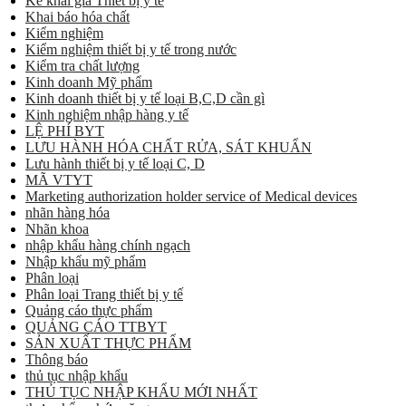
Kê khai giá Thiết bị y tế
Khai báo hóa chất
Kiểm nghiệm
Kiểm nghiệm thiết bị y tế trong nước
Kiểm tra chất lượng
Kinh doanh Mỹ phẩm
Kinh doanh thiết bị y tế loại B,C,D cần gì
Kinh nghiệm nhập hàng y tế
LỆ PHÍ BYT
LƯU HÀNH HÓA CHẤT RỬA, SÁT KHUẨN
Lưu hành thiết bị y tế loại C, D
MÃ VTYT
Marketing authorization holder service of Medical devices
nhãn hàng hóa
Nhãn khoa
nhập khẩu hàng chính ngạch
Nhập khẩu mỹ phẩm
Phân loại
Phân loại Trang thiết bị y tế
Quảng cáo thực phẩm
QUẢNG CÁO TTBYT
SẢN XUẤT THỰC PHẨM
Thông báo
thủ tục nhập khẩu
THỦ TỤC NHẬP KHẨU MỚI NHẤT