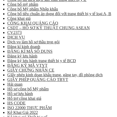
Công bố mỹ phẩm
Công bố Mỹ phẩm Nhập khẩu
Công bố tiêu chuẩn áp dụng đối với trang thiết bị y tế loại A, B
Công khai giá
CÔNG KHAI QUẢNG CÁO
CSDT – HỒ SƠ KỸ THUẬT CHUNG ASEAN
CV2373
DỊCH VỤ
Dịch vụ làm hồ sơ thầu trọn gói
Đăng kí kinh doanh
ĐĂNG KÍ MÃ SỐ DUNS
Đăng ký lưu hành
Đăng ký lưu hành trang thiết bị y tế BCD
ĐĂNG KÝ MÃ VTYT
GIẤY CHỨNG NHẬN CE
GIấy phép kinh doan khẩu trang, găng tay, đồ phòng dịch
GIẤY PHÉP QUẢNG CÁO TBYT
Hải quan
Hồ sơ công bố Mỹ phẩm
Hồ sơ lưu hành
Hỗ trợ công khai giá
HS CODE
ISO 22000 THỰC PHẨM
Kê Khai Giá 2022