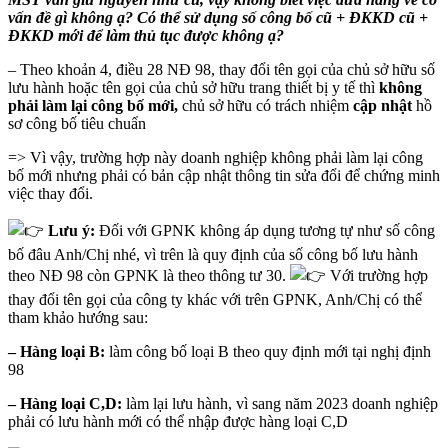
vấn đề gì không ạ? Có thể sử dụng số công bố cũ + ĐKKD cũ +
ĐKKD mới để làm thủ tục được không ạ?
– Theo khoản 4, điều 28 NĐ 98, thay đổi tên gọi của chủ sở hữu số
lưu hành hoặc tên gọi của chủ sở hữu trang thiết bị y tế thì
không
phải làm lại công bố mới,
chủ sở hữu có trách nhiệm
cập nhật
hồ
sơ công bố tiêu chuẩn
=> Vì vậy, trường hợp này doanh nghiệp không phải làm lại công
bố mới nhưng phải có bản cập nhật thông tin sửa đổi để chứng minh
việc thay đổi.
Lưu ý:
Đối với GPNK không áp dụng tương tự như số công
bố đâu Anh/Chị nhé, vì trên là quy định của số công bố lưu hành
theo NĐ 98 còn GPNK là theo thông tư 30.
Với trường hợp
thay đổi tên gọi của công ty khác với trên GPNK, Anh/Chị có thể
tham khảo hướng sau:
– Hàng loại B:
làm công bố loại B theo quy định mới tại nghị định
98
– Hàng loại C,D:
làm lại lưu hành, vì sang năm 2023 doanh nghiệp
phải có lưu hành mới có thể nhập được hàng loại C,D