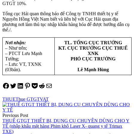
GTGT 10%.
Tổng cục Hải quan thông báo để Công ty TNHH thiết bị y tế
Nguyên Hồng Việt Nam biết và liên hệ với Cục Hải quan địa
phương nơi làm thủ tục nhập khẩu hàng hóa để được hướng dẫn cụ
thể./.
Nơi nhận:
TL. TỔNG CỤC TRƯỞNG
– Như trên;
KT. CỤC TRƯỞNG CỤC THUẾ
– PTCT Lưu Mạnh
XNK
Tưởng;
PHÓ CỤC TRƯỞNG
– Lưu: VT, TXNK
(03bản).
Lê Mạnh Hùng
Share on Facebook
Tweet on Twitter
Share on LinkedIn
Pin on Pinterest
Save to pocket
Share on Reddit
Share via Email
THUE
Thue GTGT
VAT
Điều
hướng
Previous Post
THUẾ GTGT THIẾT BỊ, DỤNG CỤ CHUYÊN DÙNG CHO Y
bài
TẾ (nhập khẩu mặt hàng Phim khô Laser X- quang y tế Trimax
viết
TXE)