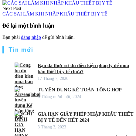
Next Post
CÁC SAI LẦM KHI NHẬP KHẨU THIẾT BỊ Y TẾ
Để lại một bình luận
Bạn phải
đăng nhập
để gửi bình luận.
Tin mới
Bạn đã thực sự đủ điều kiện pháp lý để mua
bán thiết bị y tế chưa?
17 Tháng 7, 2026
TUYỂN DỤNG KẾ TOÁN TỔNG HỢP
6 Tháng mười một, 2024
GIA HẠN GIẤY PHÉP NHẬP KHẨU THIẾT
BỊ Y TẾ ĐẾN HẾT 2024
3 Tháng 3, 2023