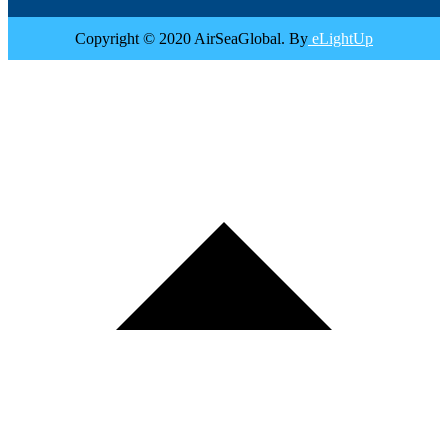
Copyright © 2020 AirSeaGlobal. By
eLightUp