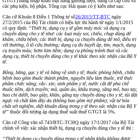
GTGT) hàng nhập khẩu mặt hàng giường điện, băng ca cấp cứu và
các phụ kiện, bộ phận, Tổng cục Hải quan có ý kiến như sau:
Căn cứ Khoản 8 Điều 1 Thông tư số
26/2015/TT-BTC
ngày
27/2/2015 của Bộ Tài chính có hiệu lực thi hành từ ngày 1/1/2015
có quy định:
“Thiết bị, dụng cụ y tế gồm máy móc và dụng cụ
chuyên dùng cho y tế như: các loại máy soi, chiếu, chụp dùng để
khám, chữa bệnh; các thiết bị, dụng cụ chuyên dùng để mổ, điều trị
vết thương, ô tô cứu thương; dụng cụ đo huyết áp, tim, mạch, dụng
cụ truyền máu; bơm kim tiêm; dụng cụ phòng tránh thai và các
dụng cụ, thiết bị chuyên dùng cho y tế khác theo xác nhận của Bộ Y
tế.
Bông, băng, gạc y tế và băng vệ sinh y tế; thuốc phòng bệnh, chữa
bệnh bao gồm thuốc thành phẩm, nguyên liệu làm thuốc, trừ thực
phẩm chức năng; vắc- xin; sinh phẩm y tế, nước cất để pha chế
thuốc tiêm, dịch truyền; mũ, quần áo, khẩu trang, săng mổ, bao tay,
bao chi dưới, bao giày, khăn, găng tay chuyên dùng cho y tế, túi đặt
ngực và chất làm đầy da (không bao gồm mỹ phẩm); vật tư hóa
chất xét nghiệm, diệt khuẩn dùng trong y tế theo xác nhận của Bộ Y
tế”
thuộc đối tượng áp dụng thuế suất thuế GTGT là 5%.
Căn cứ Công văn số
743/BTC-TCHQ ngày 17/1/2017
của Bộ Tài
chính về việc xác nhận thiết bị, dụng cụ chuyên dùng cho y tế thì :
“Thiết bị dụng cụ chuyên dùng trong y tế nhập khẩu không được