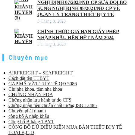
NGHỊ ĐỊNH 07/2023/NĐ-CP SỬA ĐỔI BỔ
SUNG NGHỊ ĐỊNH 98/2021/NĐ-CP VỀ
QUẢN LÝ TRANG THIẾT BỊ Y TẾ
3 Tháng 3, 2023
CHÍNH THỨC GIA HẠN GIẤY PHÉP
NHẬP KHẨU ĐẾN HẾT NĂM 2024
3 Tháng 3, 2023
Chuyên mục
AIRFREIGHT – SEAFREIGHT
Cách đặt tên TTBYT
CẤP MÃ VẬT TƯ Y TẾ QĐ 5086
Chỉ nha khoa, tăm nha khoa
CHỨNG NHẬN FDA
Chứng nhận lưu hành tự do CFS
Chứng nhận tiêu chuẩn chất lượng ISO 13485
Chuyển phát nhanh
công bố A nhập khẩu
Công bố B hàng TBYT
CÔNG BỐ ĐỦ ĐIỀU KIỆN MUA BÁN THIẾT BỊ Y TẾ
LOẠI B,C,D