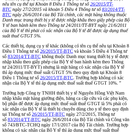
nêu tên cụ thể tại Khoản 8 Điều 1 Thông tư số
26/2015/TT-
BTC
ngày 27/2/2015 và khoản 5 Điều 4 Thông tư số
83/2014/TT-
BTC
ngày 26/6/2014 của Bộ Tài chính, các mặt hàng không thuộc
Danh mục trang thiết bị y tế được nhập khẩu theo giấy phép của Bộ
Y tế ban hành kèm theo Thông tư 24/2011/TT-BYT ngày 21/6/2011
của Bộ Y tế thì phải có xác nhận của Bộ Y tế để được áp dụng thuế
suất thuế GTGT 5%.
Các thiết bị, dụng cụ y tế khác (không có tên cụ thể nêu tại Khoản 8
Điều 1 Thông tư số
26/2015/TT-BTC
và khoản 5 Điều 4 Thông tư
số
83/2014/TT-BTC
không thuộc Danh mục trang thiết bị y tế được
nhập khẩu theo giấy phép của Bộ Y tế ban hành kèm theo Thông
tư
24/2011/TT-BYT
) nhưng là mặt hàng có xác nhận của Bộ Y tế
thì áp dụng mức thuế suất GTGT 5% theo quy định tại Khoản 8
Điều 1 Thông tư số
26/2015/TT-BTC
. Trường hợp không có xác
nhận của Bộ Y tế thì áp dụng mức thuế suất thuế GTGT 10%. ”
Trường hợp Công ty TNHH thiết bị y tế Nguyên Hồng Việt Nam
nhập khẩu mặt hàng giường điện, băng ca cấp cứu và các phụ kiện,
bộ phận để được áp dụng mức thuế suất thuế GTGT là 5% phải có
xác nhận của Bộ Y tế là thiết bị chuyên dùng cho y tế theo quy định
tại Thông tư số
26/2015/TT-BTC
ngày 27/2/2015, Thông tư
số
83/2014/TT-BTC
ngày 26/6/2014 của Bộ Tài chính và Công văn
số 743/BTC-TCHQ ngày 17/1/2017 của Bộ Tài chính. Trường hợp
không có xác nhận của Bộ Y tế thì áp dụng mức thuế suất thuế