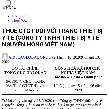
Menu
HS CODE
Thuế VAT
THUẾ GTGT ĐỐI VỚI TRANG THIẾT BỊ
Y TẾ (CÔNG TY TNHH THIẾT BỊ Y TẾ
NGUYÊN HỒNG VIỆT NAM)
AIRSEAGLOBAL GROUP
9 Tháng 10, 2020
9 Tháng 10,
2020
BỘ TÀI CHÍNH
CỘNG HOÀ XÃ HỘI CHỦ
TỔNG CỤC HẢI QUAN
NGHĨA VIỆT NAM
_______
Độc lập – Tự do – Hạnh phúc
Số: 3917/TCHQ -TXNK
_______________
V/v Thuế GTGT đối với
Hà Nội, ngày 15 tháng 06 năm
trang thiết bị y tế
2020
Trả lời công văn ngày 28/5/2020 của Công ty TNHH thiết bị y tế
Nguyên Hồng Việt Nam về việc thuế giá trị gia tăng (dưới đây là