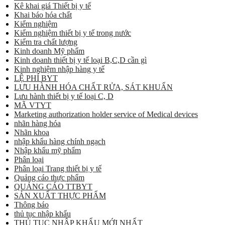
Kê khai giá Thiết bị y tế
Khai báo hóa chất
Kiểm nghiệm
Kiểm nghiệm thiết bị y tế trong nước
Kiểm tra chất lượng
Kinh doanh Mỹ phẩm
Kinh doanh thiết bị y tế loại B,C,D cần gì
Kinh nghiệm nhập hàng y tế
LỆ PHÍ BYT
LƯU HÀNH HÓA CHẤT RỬA, SÁT KHUẨN
Lưu hành thiết bị y tế loại C, D
MÃ VTYT
Marketing authorization holder service of Medical devices
nhãn hàng hóa
Nhãn khoa
nhập khẩu hàng chính ngạch
Nhập khẩu mỹ phẩm
Phân loại
Phân loại Trang thiết bị y tế
Quảng cáo thực phẩm
QUẢNG CÁO TTBYT
SẢN XUẤT THỰC PHẨM
Thông báo
thủ tục nhập khẩu
THỦ TỤC NHẬP KHẨU MỚI NHẤT