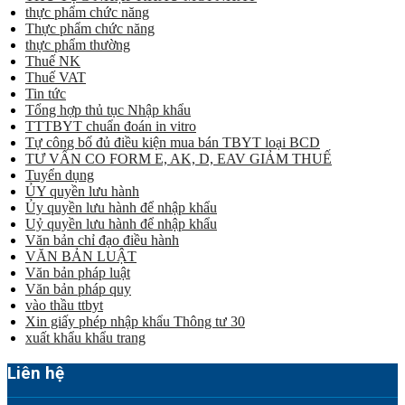
thực phẩm chức năng
Thực phẩm chức năng
thực phẩm thường
Thuế NK
Thuế VAT
Tin tức
Tổng hợp thủ tục Nhập khẩu
TTTBYT chuẩn đoán in vitro
Tự công bố đủ điều kiện mua bán TBYT loại BCD
TƯ VẤN CO FORM E, AK, D, EAV GIẢM THUẾ
Tuyển dụng
ỦY quyền lưu hành
Ủy quyền lưu hành để nhập khẩu
Uỷ quyền lưu hành để nhập khẩu
Văn bản chỉ đạo điều hành
VĂN BẢN LUẬT
Văn bản pháp luật
Văn bản pháp quy
vào thầu ttbyt
Xin giấy phép nhập khẩu Thông tư 30
xuất khẩu khẩu trang
Liên hệ