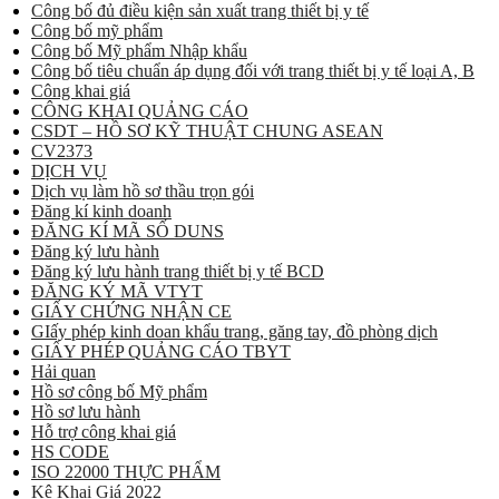
Công bố đủ điều kiện sản xuất trang thiết bị y tế
Công bố mỹ phẩm
Công bố Mỹ phẩm Nhập khẩu
Công bố tiêu chuẩn áp dụng đối với trang thiết bị y tế loại A, B
Công khai giá
CÔNG KHAI QUẢNG CÁO
CSDT – HỒ SƠ KỸ THUẬT CHUNG ASEAN
CV2373
DỊCH VỤ
Dịch vụ làm hồ sơ thầu trọn gói
Đăng kí kinh doanh
ĐĂNG KÍ MÃ SỐ DUNS
Đăng ký lưu hành
Đăng ký lưu hành trang thiết bị y tế BCD
ĐĂNG KÝ MÃ VTYT
GIẤY CHỨNG NHẬN CE
GIấy phép kinh doan khẩu trang, găng tay, đồ phòng dịch
GIẤY PHÉP QUẢNG CÁO TBYT
Hải quan
Hồ sơ công bố Mỹ phẩm
Hồ sơ lưu hành
Hỗ trợ công khai giá
HS CODE
ISO 22000 THỰC PHẨM
Kê Khai Giá 2022