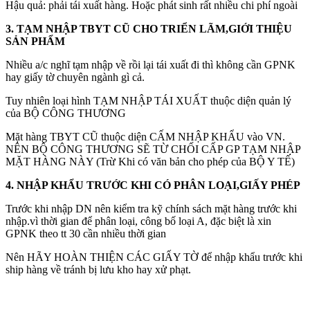
Hậu quả: phải tái xuất hàng. Hoặc phát sinh rất nhiều chi phí ngoài
3.
TẠM NHẬP TBYT CŨ CHO TRIỂN LÃM,GIỚI THIỆU
SẢN PHẨM
Nhiều a/c nghĩ tạm nhập về rồi lại tái xuất đi thì không cần GPNK
hay giấy tờ chuyên ngành gì cả.
Tuy nhiên loại hình TẠM NHẬP TÁI XUẤT thuộc diện quản lý
của BỘ CÔNG THƯƠNG
Mặt hàng TBYT CŨ thuộc diện CẤM NHẬP KHẨU vào VN.
NÊN BỘ CÔNG THƯƠNG SẼ TỪ CHỐI CẤP GP TẠM NHẬP
MẶT HÀNG NÀY (Trừ Khi có văn bản cho phép của BỘ Y TẾ)
4. NHẬP KHẨU TRƯỚC KHI CÓ PHÂN LOẠI,GIẤY PHÉP
Trước khi nhập DN nên kiểm tra kỹ chính sách mặt hàng trước khi
nhập.vì thời gian để phân loại, công bố loại A, đặc biệt là xin
GPNK theo tt 30 cần nhiều thời gian
Nên HÃY HOÀN THIỆN CÁC GIẤY TỜ để nhập khẩu trước khi
ship hàng về tránh bị lưu kho hay xử phạt.