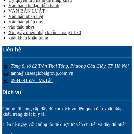
Ủy quyền lưu hành để nhập khẩu
Văn bản chỉ đạo điều hành
VĂN BẢN LUẬT
Văn bản pháp luật
Văn bản pháp quy
vào thầu ttbyt
Xin giấy phép nhập khẩu Thông tư 30
xuất khẩu khẩu trang
Liên hệ
Tầng 8, số 82 Trần Thái Tông, Phường Cầu Giấy, TP Hà Nội
tannt@airseaglobalgroup.com.vn
0984291559 - Mr.Tân
Dịch vụ
Chúng tôi cung cấp đầy đủ các dịch vụ liên quan đến xuất nhập
khẩu trang thiết bị y tế.
Liên hệ ngay với chúng tôi để được tư vấn chi tiết và đầy đủ nhất