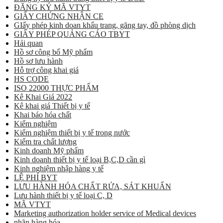
ĐĂNG KÝ MÃ VTYT
GIẤY CHỨNG NHẬN CE
GIấy phép kinh doan khẩu trang, găng tay, đồ phòng dịch
GIẤY PHÉP QUẢNG CÁO TBYT
Hải quan
Hồ sơ công bố Mỹ phẩm
Hồ sơ lưu hành
Hỗ trợ công khai giá
HS CODE
ISO 22000 THỰC PHẨM
Kê Khai Giá 2022
Kê khai giá Thiết bị y tế
Khai báo hóa chất
Kiểm nghiệm
Kiểm nghiệm thiết bị y tế trong nước
Kiểm tra chất lượng
Kinh doanh Mỹ phẩm
Kinh doanh thiết bị y tế loại B,C,D cần gì
Kinh nghiệm nhập hàng y tế
LỆ PHÍ BYT
LƯU HÀNH HÓA CHẤT RỬA, SÁT KHUẨN
Lưu hành thiết bị y tế loại C, D
MÃ VTYT
Marketing authorization holder service of Medical devices
nhãn hàng hóa