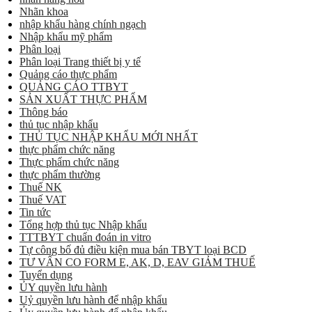
Nhãn khoa
nhập khẩu hàng chính ngạch
Nhập khẩu mỹ phẩm
Phân loại
Phân loại Trang thiết bị y tế
Quảng cáo thực phẩm
QUẢNG CÁO TTBYT
SẢN XUẤT THỰC PHẨM
Thông báo
thủ tục nhập khẩu
THỦ TỤC NHẬP KHẨU MỚI NHẤT
thực phẩm chức năng
Thực phẩm chức năng
thực phẩm thường
Thuế NK
Thuế VAT
Tin tức
Tổng hợp thủ tục Nhập khẩu
TTTBYT chuẩn đoán in vitro
Tự công bố đủ điều kiện mua bán TBYT loại BCD
TƯ VẤN CO FORM E, AK, D, EAV GIẢM THUẾ
Tuyển dụng
ỦY quyền lưu hành
Uỷ quyền lưu hành để nhập khẩu