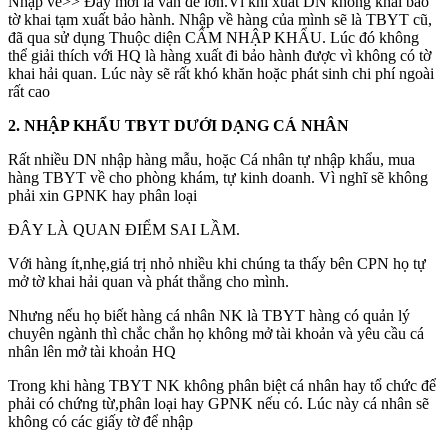
Nhập về>> Đây mới là vấn đề lớn.Vì khi xuất DN không khai báo
tờ khai tạm xuất bảo hành. Nhập về hàng của mình sẽ là TBYT cũ,
đã qua sử dụng Thuộc diện CẤM NHẬP KHẨU. Lúc đó không
thể giải thích với HQ là hàng xuất đi bảo hành được vì không có tờ
khai hải quan. Lúc này sẽ rất khó khăn hoặc phát sinh chi phí ngoài
rất cao
2.
NHẬP KHẨU TBYT DƯỚI DẠNG CÁ NHÂN
Rất nhiều DN nhập hàng mẫu, hoặc Cá nhân tự nhập khẩu, mua
hàng TBYT về cho phòng khám, tự kinh doanh. Vì nghĩ sẽ không
phải xin GPNK hay phân loại
ĐÂY LÀ QUAN ĐIỂM SAI LẦM.
Với hàng ít,nhẹ,giá trị nhỏ nhiều khi chúng ta thấy bên CPN họ tự
mở tờ khai hải quan và phát thẳng cho mình.
Nhưng nếu họ biết hàng cá nhân NK là TBYT hàng có quản lý
chuyên ngành thì chắc chắn họ không mở tài khoản và yêu cầu cá
nhân lên mở tài khoản HQ
Trong khi hàng TBYT NK không phân biệt cá nhân hay tổ chức để
phải có chứng từ,phân loại hay GPNK nếu có. Lúc này cá nhân sẽ
không có các giấy tờ để nhập