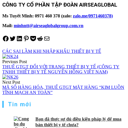
CÔNG TY CỔ PHẦN TẬP ĐOÀN AIRSEAGLOBAL
Ms Tuyết Minh: 0971 460 378 (zalo:
zalo.me/0971460378)
Mail:
minhntt@airseaglobalgroup.com.vn
Share on Facebook
Tweet on Twitter
Share on LinkedIn
Pin on Pinterest
Save to pocket
Share on Reddit
Share via Email
CÁC SAI LẦM KHI NHẬP KHẨU THIẾT BỊ Y TẾ
Điều
Previous Post
hướng
THUẾ GTGT ĐỐI VỚI TRANG THIẾT BỊ Y TẾ (CÔNG TY
TNHH THIẾT BỊ Y TẾ NGUYÊN HỒNG VIỆT NAM)
bài
viết
Next Post
MÃ SỐ HÀNG HÓA, THUẾ GTGT MẶT HÀNG “KIM LUỒN
TĨNH MẠCH AN TOÀN”
Tin mới
Bạn đã thực sự đủ điều kiện pháp lý để mua
bán thiết bị y tế chưa?