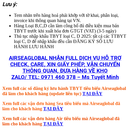
Lưu ý:
Tem nhãn trên hàng hoá phải khớp với tờ khai, phân loại,
invoice khi thông quan hàng tại VN.
Hàng Loại B,C,D cần làm công bố đủ điều kiện mua bán
TBYT trước khi xuất hóa đơn GTGT (VAT) (3-5 ngày)
Thủ tục nhập khẩu TBYT loại C, D 2025: tất cả các TTBYT
loại C, D để nhập khẩu đều cần ĐĂNG KÝ SỐ LƯU
HÀNH LƯU HÀNH
AIRSEAGLOBAL NHẬN FULL DỊCH VỤ HỖ TRỢ
CHECK, CARE, XIN GIẤY PHÉP, VẬN CHUYỂN
THÔNG QUAN, ĐƯA HÀNG VỀ KHO
ZALO/ TEL: 0971 460 378 – Ms Tuyết Minh
Xem full các số đăng ký lưu hành TBYT tiêu biểu Airseaglobal
đã làm cho khách hàng (update liên tục)
TẠI ĐÂY
Xem full các vận đơn hàng Sea tiêu biểu mà Airseaglobal đã
làm cho khách hàng
TẠI ĐÂY
Xem full các vận đơn hàng Air tiêu biểu mà Airseaglobal đã
làm cho khách hàng
TẠI ĐÂY