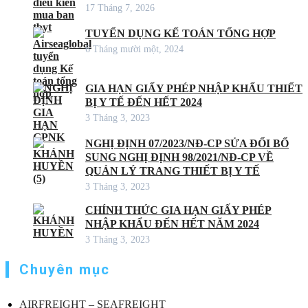
17 Tháng 7, 2026
TUYỂN DỤNG KẾ TOÁN TỔNG HỢP
6 Tháng mười một, 2024
GIA HẠN GIẤY PHÉP NHẬP KHẨU THIẾT
BỊ Y TẾ ĐẾN HẾT 2024
3 Tháng 3, 2023
NGHỊ ĐỊNH 07/2023/NĐ-CP SỬA ĐỔI BỔ
SUNG NGHỊ ĐỊNH 98/2021/NĐ-CP VỀ
QUẢN LÝ TRANG THIẾT BỊ Y TẾ
3 Tháng 3, 2023
CHÍNH THỨC GIA HẠN GIẤY PHÉP
NHẬP KHẨU ĐẾN HẾT NĂM 2024
3 Tháng 3, 2023
Chuyên mục
AIRFREIGHT – SEAFREIGHT