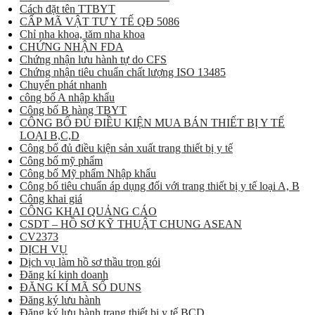
Cách đặt tên TTBYT
CẤP MÃ VẬT TƯ Y TẾ QĐ 5086
Chỉ nha khoa, tăm nha khoa
CHỨNG NHẬN FDA
Chứng nhận lưu hành tự do CFS
Chứng nhận tiêu chuẩn chất lượng ISO 13485
Chuyển phát nhanh
công bố A nhập khẩu
Công bố B hàng TBYT
CÔNG BỐ ĐỦ ĐIỀU KIỆN MUA BÁN THIẾT BỊ Y TẾ
LOẠI B,C,D
Công bố đủ điều kiện sản xuất trang thiết bị y tế
Công bố mỹ phẩm
Công bố Mỹ phẩm Nhập khẩu
Công bố tiêu chuẩn áp dụng đối với trang thiết bị y tế loại A, B
Công khai giá
CÔNG KHAI QUẢNG CÁO
CSDT – HỒ SƠ KỸ THUẬT CHUNG ASEAN
CV2373
DỊCH VỤ
Dịch vụ làm hồ sơ thầu trọn gói
Đăng kí kinh doanh
ĐĂNG KÍ MÃ SỐ DUNS
Đăng ký lưu hành
Đăng ký lưu hành trang thiết bị y tế BCD