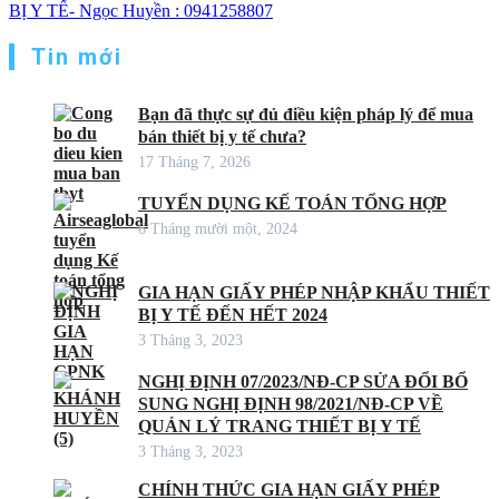
BỊ Y TẾ- Ngọc Huyền : 0941258807
Tin mới
Bạn đã thực sự đủ điều kiện pháp lý để mua
bán thiết bị y tế chưa?
17 Tháng 7, 2026
TUYỂN DỤNG KẾ TOÁN TỔNG HỢP
6 Tháng mười một, 2024
GIA HẠN GIẤY PHÉP NHẬP KHẨU THIẾT
BỊ Y TẾ ĐẾN HẾT 2024
3 Tháng 3, 2023
NGHỊ ĐỊNH 07/2023/NĐ-CP SỬA ĐỔI BỔ
SUNG NGHỊ ĐỊNH 98/2021/NĐ-CP VỀ
QUẢN LÝ TRANG THIẾT BỊ Y TẾ
3 Tháng 3, 2023
CHÍNH THỨC GIA HẠN GIẤY PHÉP