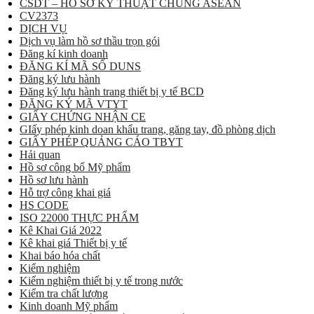
CSDT – HỒ SƠ KỸ THUẬT CHUNG ASEAN
CV2373
DỊCH VỤ
Dịch vụ làm hồ sơ thầu trọn gói
Đăng kí kinh doanh
ĐĂNG KÍ MÃ SỐ DUNS
Đăng ký lưu hành
Đăng ký lưu hành trang thiết bị y tế BCD
ĐĂNG KÝ MÃ VTYT
GIẤY CHỨNG NHẬN CE
GIấy phép kinh doan khẩu trang, găng tay, đồ phòng dịch
GIẤY PHÉP QUẢNG CÁO TBYT
Hải quan
Hồ sơ công bố Mỹ phẩm
Hồ sơ lưu hành
Hỗ trợ công khai giá
HS CODE
ISO 22000 THỰC PHẨM
Kê Khai Giá 2022
Kê khai giá Thiết bị y tế
Khai báo hóa chất
Kiểm nghiệm
Kiểm nghiệm thiết bị y tế trong nước
Kiểm tra chất lượng
Kinh doanh Mỹ phẩm