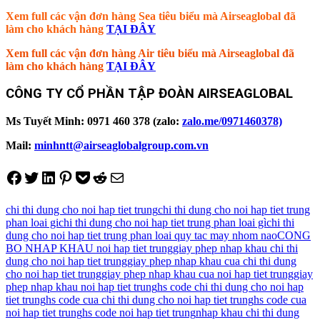
Xem full các vận đơn hàng Sea tiêu biểu mà Airseaglobal đã
làm cho khách hàng
TẠI ĐÂY
Xem full các vận đơn hàng Air tiêu biểu mà Airseaglobal đã
làm cho khách hàng
TẠI ĐÂY
CÔNG TY CỔ PHẦN TẬP ĐOÀN AIRSEAGLOBAL
Ms Tuyết Minh: 0971 460 378 (zalo:
zalo.me/0971460378)
Mail:
minhntt@airseaglobalgroup.com.vn
Share on Facebook
Tweet on Twitter
Share on LinkedIn
Pin on Pinterest
Save to pocket
Share on Reddit
Share via Email
chi thi dung cho noi hap tiet trung
chi thi dung cho noi hap tiet trung
phan loai gi
chi thi dung cho noi hap tiet trung phan loai gì
chi thi
dung cho noi hap tiet trung phan loai quy tac may nhom nao
CONG
BO NHAP KHAU noi hap tiet trung
giay phep nhap khau chi thi
dung cho noi hap tiet trung
giay phep nhap khau cua chi thi dung
cho noi hap tiet trung
giay phep nhap khau cua noi hap tiet trung
giay
phep nhap khau noi hap tiet trung
hs code chi thi dung cho noi hap
tiet trung
hs code cua chi thi dung cho noi hap tiet trung
hs code cua
noi hap tiet trung
hs code noi hap tiet trung
nhap khau chi thi dung