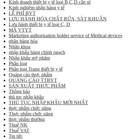
Kinh doanh thiết bị y tế loại B,C,D cần gì
Kinh nghiệm nhập hàng y tế
LỆ PHÍ BYT
LƯU HÀNH HÓA CHẤT RỬA, SÁT KHUẨN
Lưu hành thiết bị y tế loại C, D
MÃ VTYT
Marketing authorization holder service of Medical devices
nhãn hàng hóa
Nhãn khoa
nhập khẩu hàng chính ngạch
Nhập khẩu mỹ phẩm
Phân loại
Phân loại Trang thiết bị y tế
Quảng cáo thực phẩm
QUẢNG CÁO TTBYT
SẢN XUẤT THỰC PHẨM
Thông báo
thủ tục nhập khẩu
THỦ TỤC NHẬP KHẨU MỚI NHẤT
thực phẩm chức năng
Thực phẩm chức năng
thực phẩm thường
Thuế NK
Thuế VAT
Tin tức