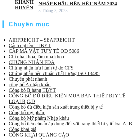
NHẬP KHẨU ĐẾN HẾT NĂM 2024
3 Tháng 3, 2023
Chuyên mục
AIRFREIGHT – SEAFREIGHT
Cách đặt tên TTBYT
CẤP MÃ VẬT TƯ Y TẾ QĐ 5086
Chỉ nha khoa, tăm nha khoa
CHỨNG NHẬN FDA
Chứng nhận lưu hành tự do CFS
Chứng nhận tiêu chuẩn chất lượng ISO 13485
Chuyển phát nhanh
công bố A nhập khẩu
Công bố B hàng TBYT
CÔNG BỐ ĐỦ ĐIỀU KIỆN MUA BÁN THIẾT BỊ Y TẾ
LOẠI B,C,D
Công bố đủ điều kiện sản xuất trang thiết bị y tế
Công bố mỹ phẩm
Công bố Mỹ phẩm Nhập khẩu
Công bố tiêu chuẩn áp dụng đối với trang thiết bị y tế loại A, B
Công khai giá
CÔNG KHAI QUẢNG CÁO