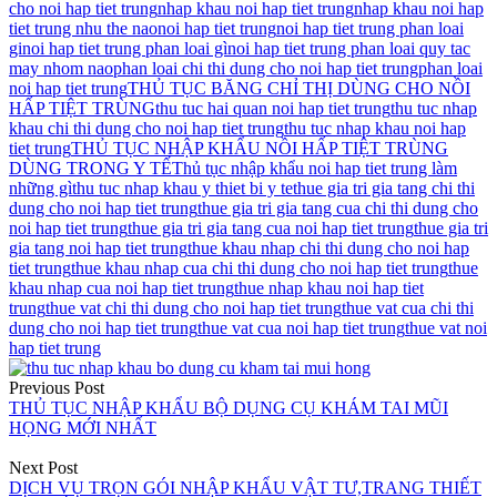
cho noi hap tiet trung
nhap khau noi hap tiet trung
nhap khau noi hap
tiet trung nhu the nao
noi hap tiet trung
noi hap tiet trung phan loai
gi
noi hap tiet trung phan loai gì
noi hap tiet trung phan loai quy tac
may nhom nao
phan loai chi thi dung cho noi hap tiet trung
phan loai
noi hap tiet trung
THỦ TỤC BĂNG CHỈ THỊ DÙNG CHO NỒI
HẤP TIỆT TRÙNG
thu tuc hai quan noi hap tiet trung
thu tuc nhap
khau chi thi dung cho noi hap tiet trung
thu tuc nhap khau noi hap
tiet trung
THỦ TỤC NHẬP KHẨU NỒI HẤP TIỆT TRÙNG
DÙNG TRONG Y TẾ
Thủ tục nhập khẩu noi hap tiet trung làm
những gì
thu tuc nhap khau y thiet bi y te
thue gia tri gia tang chi thi
dung cho noi hap tiet trung
thue gia tri gia tang cua chi thi dung cho
noi hap tiet trung
thue gia tri gia tang cua noi hap tiet trung
thue gia tri
gia tang noi hap tiet trung
thue khau nhap chi thi dung cho noi hap
tiet trung
thue khau nhap cua chi thi dung cho noi hap tiet trung
thue
khau nhap cua noi hap tiet trung
thue nhap khau noi hap tiet
trung
thue vat chi thi dung cho noi hap tiet trung
thue vat cua chi thi
dung cho noi hap tiet trung
thue vat cua noi hap tiet trung
thue vat noi
hap tiet trung
Điều
Previous Post
hướng
THỦ TỤC NHẬP KHẨU BỘ DỤNG CỤ KHÁM TAI MŨI
HỌNG MỚI NHẤT
bài
viết
Next Post
DỊCH VỤ TRỌN GÓI NHẬP KHẨU VẬT TƯ,TRANG THIẾT