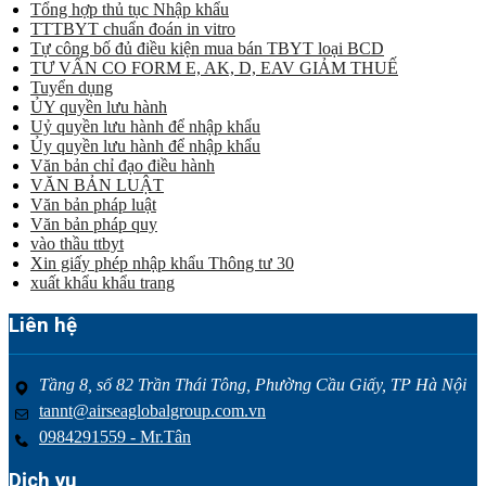
Tổng hợp thủ tục Nhập khẩu
TTTBYT chuẩn đoán in vitro
Tự công bố đủ điều kiện mua bán TBYT loại BCD
TƯ VẤN CO FORM E, AK, D, EAV GIẢM THUẾ
Tuyển dụng
ỦY quyền lưu hành
Uỷ quyền lưu hành để nhập khẩu
Ủy quyền lưu hành để nhập khẩu
Văn bản chỉ đạo điều hành
VĂN BẢN LUẬT
Văn bản pháp luật
Văn bản pháp quy
vào thầu ttbyt
Xin giấy phép nhập khẩu Thông tư 30
xuất khẩu khẩu trang
Liên hệ
Tầng 8, số 82 Trần Thái Tông, Phường Cầu Giấy, TP Hà Nội
tannt@airseaglobalgroup.com.vn
0984291559 - Mr.Tân
Dịch vụ