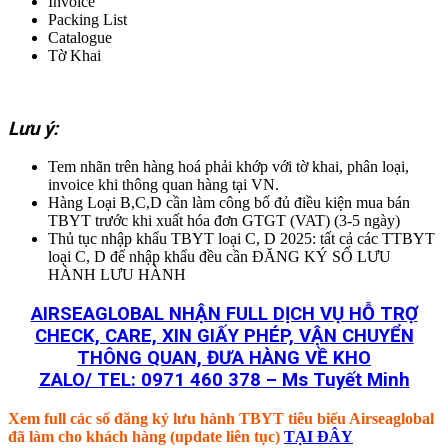
Invoice
Packing List
Catalogue
Tờ Khai
Lưu ý:
Tem nhãn trên hàng hoá phải khớp với tờ khai, phân loại,
invoice khi thông quan hàng tại VN.
Hàng Loại B,C,D cần làm công bố đủ điều kiện mua bán
TBYT trước khi xuất hóa đơn GTGT (VAT) (3-5 ngày)
Thủ tục nhập khẩu TBYT loại C, D 2025: tất cả các TTBYT
loại C, D để nhập khẩu đều cần ĐĂNG KÝ SỐ LƯU
HÀNH LƯU HÀNH
AIRSEAGLOBAL NHẬN FULL DỊCH VỤ HỖ TRỢ
CHECK, CARE, XIN GIẤY PHÉP, VẬN CHUYỂN
THÔNG QUAN, ĐƯA HÀNG VỀ KHO
ZALO/ TEL: 0971 460 378 – Ms Tuyết Minh
Xem full các số đăng ký lưu hành TBYT tiêu biểu Airseaglobal
đã làm cho khách hàng (update liên tục)
TẠI ĐÂY