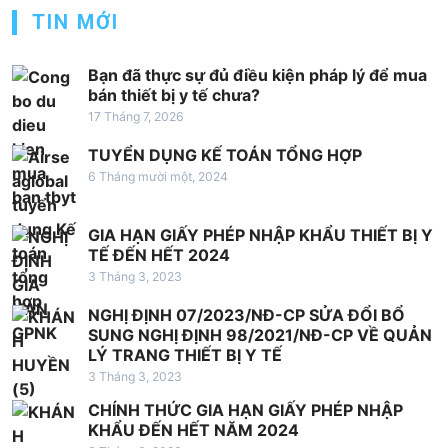
TIN MỚI
Bạn đã thực sự đủ điều kiện pháp lý để mua
bán thiết bị y tế chưa?
17 Tháng 7, 2026
TUYỂN DỤNG KẾ TOÁN TỔNG HỢP
6 Tháng mười một, 2024
GIA HẠN GIẤY PHÉP NHẬP KHẨU THIẾT BỊ Y
TẾ ĐẾN HẾT 2024
3 Tháng 3, 2023
NGHỊ ĐỊNH 07/2023/NĐ-CP SỬA ĐỔI BỔ
SUNG NGHỊ ĐỊNH 98/2021/NĐ-CP VỀ QUẢN
LÝ TRANG THIẾT BỊ Y TẾ
3 Tháng 3, 2023
CHÍNH THỨC GIA HẠN GIẤY PHÉP NHẬP
KHẨU ĐẾN HẾT NĂM 2024