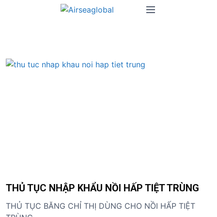
S
M
k
e
i
n
p
u
t
o
c
o
n
t
e
n
t
THỦ TỤC NHẬP KHẨU NỒI HẤP TIỆT TRÙNG
THỦ TỤC BĂNG CHỈ THỊ DÙNG CHO NỒI HẤP TIỆT