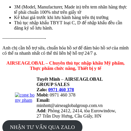
3M (Model, Manufacturer, Made in) trên tem nhãn hàng thực
tế phải chuẩn 100% như trên giấy tờ
Kê khai giá trước khi lưu hành hàng trên thị trường
Thủ tục nhập khẩu TBYT loại C, D để nhập khẩu đều cần
đăng ký số lưu hành.
—————————-
Anh chị cần hỗ trợ sửa, chuẩn hóa hồ sơ để đảm báo hồ sơ của mình
có thể ra nhanh nhất có thể thì liên hệ hỗ trợ 24/7 ạ.
AIRSEAGLOBAL – Chuyên thủ tục nhập khẩu Mỹ phẩm,
Thực phẩm chức năng, Thiết bị y tế
Tuyết Minh
–
AIRSEAGLOBAL
GROUP SALES
Zalo:
0971 460 378
Mobi:
0971 460 378
Email:
minhntt@airseaglobalgroup.com.vn
Add
: Phòng 2412, 2414, tòa Eurowindow,
27 Trần Duy Hưng, Cầu Giấy, HN
NHẬN TƯ VẤN QUA ZALO