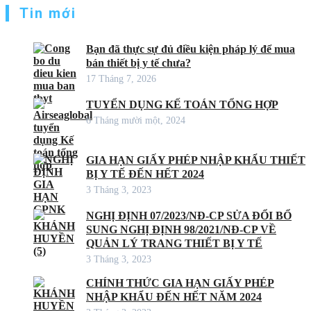
Tin mới
Bạn đã thực sự đủ điều kiện pháp lý để mua
bán thiết bị y tế chưa?
17 Tháng 7, 2026
TUYỂN DỤNG KẾ TOÁN TỔNG HỢP
6 Tháng mười một, 2024
GIA HẠN GIẤY PHÉP NHẬP KHẨU THIẾT
BỊ Y TẾ ĐẾN HẾT 2024
3 Tháng 3, 2023
NGHỊ ĐỊNH 07/2023/NĐ-CP SỬA ĐỔI BỔ
SUNG NGHỊ ĐỊNH 98/2021/NĐ-CP VỀ
QUẢN LÝ TRANG THIẾT BỊ Y TẾ
3 Tháng 3, 2023
CHÍNH THỨC GIA HẠN GIẤY PHÉP
NHẬP KHẨU ĐẾN HẾT NĂM 2024