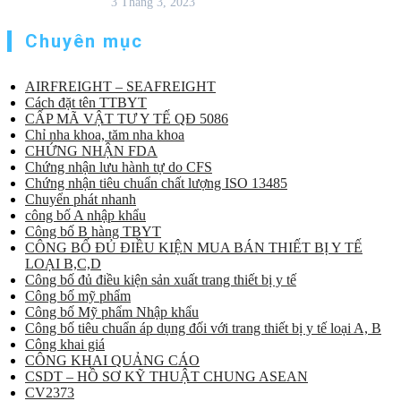
3 Tháng 3, 2023
Chuyên mục
AIRFREIGHT – SEAFREIGHT
Cách đặt tên TTBYT
CẤP MÃ VẬT TƯ Y TẾ QĐ 5086
Chỉ nha khoa, tăm nha khoa
CHỨNG NHẬN FDA
Chứng nhận lưu hành tự do CFS
Chứng nhận tiêu chuẩn chất lượng ISO 13485
Chuyển phát nhanh
công bố A nhập khẩu
Công bố B hàng TBYT
CÔNG BỐ ĐỦ ĐIỀU KIỆN MUA BÁN THIẾT BỊ Y TẾ
LOẠI B,C,D
Công bố đủ điều kiện sản xuất trang thiết bị y tế
Công bố mỹ phẩm
Công bố Mỹ phẩm Nhập khẩu
Công bố tiêu chuẩn áp dụng đối với trang thiết bị y tế loại A, B
Công khai giá
CÔNG KHAI QUẢNG CÁO
CSDT – HỒ SƠ KỸ THUẬT CHUNG ASEAN
CV2373