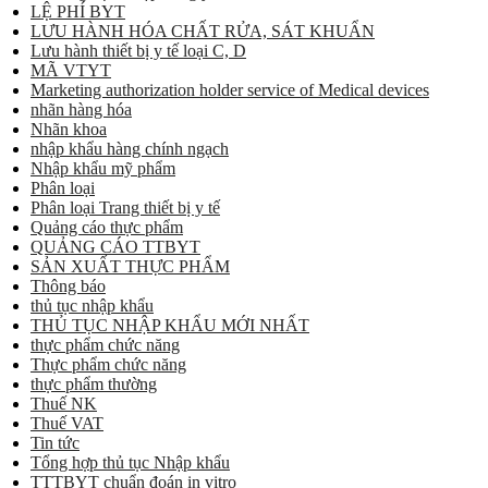
LỆ PHÍ BYT
LƯU HÀNH HÓA CHẤT RỬA, SÁT KHUẨN
Lưu hành thiết bị y tế loại C, D
MÃ VTYT
Marketing authorization holder service of Medical devices
nhãn hàng hóa
Nhãn khoa
nhập khẩu hàng chính ngạch
Nhập khẩu mỹ phẩm
Phân loại
Phân loại Trang thiết bị y tế
Quảng cáo thực phẩm
QUẢNG CÁO TTBYT
SẢN XUẤT THỰC PHẨM
Thông báo
thủ tục nhập khẩu
THỦ TỤC NHẬP KHẨU MỚI NHẤT
thực phẩm chức năng
Thực phẩm chức năng
thực phẩm thường
Thuế NK
Thuế VAT
Tin tức
Tổng hợp thủ tục Nhập khẩu
TTTBYT chuẩn đoán in vitro