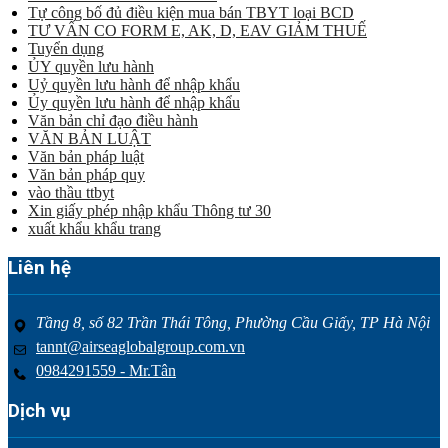
Tự công bố đủ điều kiện mua bán TBYT loại BCD
TƯ VẤN CO FORM E, AK, D, EAV GIẢM THUẾ
Tuyển dụng
ỦY quyền lưu hành
Uỷ quyền lưu hành để nhập khẩu
Ủy quyền lưu hành để nhập khẩu
Văn bản chỉ đạo điều hành
VĂN BẢN LUẬT
Văn bản pháp luật
Văn bản pháp quy
vào thầu ttbyt
Xin giấy phép nhập khẩu Thông tư 30
xuất khẩu khẩu trang
Liên hệ
Tầng 8, số 82 Trần Thái Tông, Phường Cầu Giấy, TP Hà Nội
tannt@airseaglobalgroup.com.vn
0984291559 - Mr.Tân
Dịch vụ