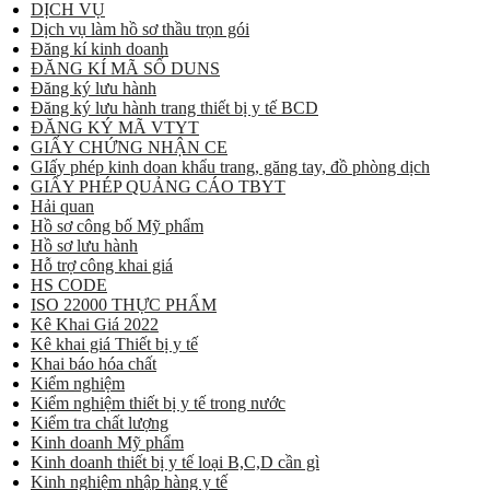
DỊCH VỤ
Dịch vụ làm hồ sơ thầu trọn gói
Đăng kí kinh doanh
ĐĂNG KÍ MÃ SỐ DUNS
Đăng ký lưu hành
Đăng ký lưu hành trang thiết bị y tế BCD
ĐĂNG KÝ MÃ VTYT
GIẤY CHỨNG NHẬN CE
GIấy phép kinh doan khẩu trang, găng tay, đồ phòng dịch
GIẤY PHÉP QUẢNG CÁO TBYT
Hải quan
Hồ sơ công bố Mỹ phẩm
Hồ sơ lưu hành
Hỗ trợ công khai giá
HS CODE
ISO 22000 THỰC PHẨM
Kê Khai Giá 2022
Kê khai giá Thiết bị y tế
Khai báo hóa chất
Kiểm nghiệm
Kiểm nghiệm thiết bị y tế trong nước
Kiểm tra chất lượng
Kinh doanh Mỹ phẩm
Kinh doanh thiết bị y tế loại B,C,D cần gì
Kinh nghiệm nhập hàng y tế