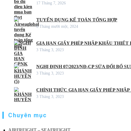
17 Tháng 7, 2026
TUYỂN DỤNG KẾ TOÁN TỔNG HỢP
6 Tháng mười một, 2024
GIA HẠN GIẤY PHÉP NHẬP KHẨU THIẾT B
3 Tháng 3, 2023
NGHỊ ĐỊNH 07/2023/NĐ-CP SỬA ĐỔI BỔ S
3 Tháng 3, 2023
CHÍNH THỨC GIA HẠN GIẤY PHÉP NHẬP
3 Tháng 3, 2023
Chuyên mục
AIRFREIGHT – SEAFREIGHT