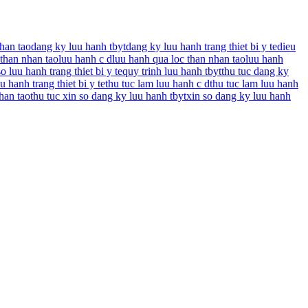
han tao
dang ky luu hanh tbyt
dang ky luu hanh trang thiet bi y te
dieu
than nhan tao
luu hanh c d
luu hanh qua loc than nhan tao
luu hanh
o luu hanh trang thiet bi y te
quy trinh luu hanh tbyt
thu tuc dang ky
u hanh trang thiet bi y te
thu tuc lam luu hanh c d
thu tuc lam luu hanh
han tao
thu tuc xin so dang ky luu hanh tbyt
xin so dang ky luu hanh