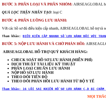
BƯỚC 3: PHÂN LOẠI VÀ PHÂN NHÓM:
AIRSEAGLOBAL hỗ t
QUẢ LỌC THẬN NHÂN TẠO
: loại C
BƯỚC 4: PHÂN LUỒNG LƯU HÀNH:
Với các hồ sơ đủ điều kiện cấp nhanh, AIRSEAGLOBAL hỗ trợ rà so
Tham khảo: 
ĐIỀU KIỆN CẤP NHANH SỐ LƯU HÀNH ĐỐI VỚI TRAN
BƯỚC 5: NỘP LƯU HÀNH VÀ CHỜ PHẢN HỒI:
AIRSEAGLOBA
AIRSEAGLOBAL HỖ TRỢ QUÝ KHÁCH HÀNG:
CHECK SOÁT HỒ SƠ LƯU HÀNH (MIỄN PHÍ)
DỊCH THUẬT TÀI LIỆU KỸ THUẬT
PHÂN LOẠI CHUẨN LƯU HÀNH
NỘP HỒ SƠ LƯU HÀNH
THEO DÕI TIẾN ĐỘ
THEO DÕI PHẢN HỒI LƯU HÀNH TỪ BỘ Y TẾ
Tham khảo: 16 LỐI SAI KHIẾN HỒ SƠ LƯU HÀNH C,D BỊ CHẬM 
MỌI THẮC