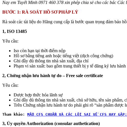
Nay em Tuyết Minh 0971 460 378 xin phép chia sẻ cho các bác Các
BƯỚC 1: RÀ SOÁT HỒ SƠ PHÁP LÝ
Rà soát các tài liệu do Hãng cung cấp là bước quan trọng đảm bảo hồ 
1, ISO 13485
Yêu cầu:
Iso còn hạn tại thời điểm nộp
Hồ sơ bằng tiếng anh hoặc tiếng việt (dịch công chứng)
Ghi đầy đủ thông tin nhà sản xuất, địa chỉ
Phạm vi sản xuất: bao gồm trang thiết bị y tế đăng ký lưu hành
2, Chứng nhận lưu hành tự do – Free sale certificate
Yêu cầu:
Được hợp thức hóa lãnh sự
Ghi đầy đủ thông tin nhà sản xuất, chủ sở hữu, tên sản phẩm, c
Trên Chứng nhận lưu hành tư do phải ghi rõ “sản phẩm được lư
Tham khảo:
MẪU CFS CHUẨN VÀ CÁC LỖI SAI VỀ CFS HAY GẶP:
3, Ủy quyền Authorization (consular authetication)