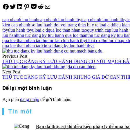
Share on Facebook
Tweet on Twitter
Share on LinkedIn
Pin on Pinterest
Save to pocket
Share on Reddit
Share via Email
cap nhanh luu hanh
cap nhanh luu hanh tbyt
cap nhanh luu hanh ttbyt
c
kien cap nhanh so luu hanh doi voi trang thiet bi y te loai c d
dieu kien
tbyt
luu hanh tbyt loai c d
qua loc than nhan tao
quy trinh cap luu hanh 
luu hanh
thu tuc dang ky luu hanh qua loc than
thu tuc dang ky luu ha
qua loc than nhan tao
thu tuc lam luu hanh tbyt loai c d
thu tuc nhap kh
qua loc than nhan tao
xin so dang ky luu hanh tbyt
Điều
Previous Post
hướng
THỦ TỤC ĐĂNG KÝ LƯU HÀNH DỤNG CỤ NÚT MẠCH BẰNG 
bài
Next Post
viết
THỦ TỤC ĐĂNG KÝ LƯU HÀNH KHUNG GIÁ ĐỠ CAN THIỆP 
Để lại một bình luận
Bạn phải
đăng nhập
để gửi bình luận.
Tin mới
Bạn đã thực sự đủ điều kiện pháp lý để mua bán