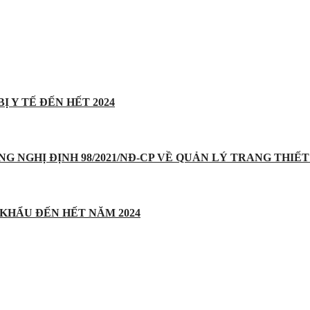
Ị Y TẾ ĐẾN HẾT 2024
UNG NGHỊ ĐỊNH 98/2021/NĐ-CP VỀ QUẢN LÝ TRANG THIẾT 
 KHẨU ĐẾN HẾT NĂM 2024