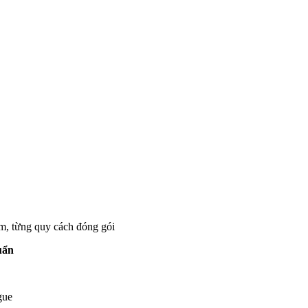
, từng quy cách đóng gói
uẩn
gue