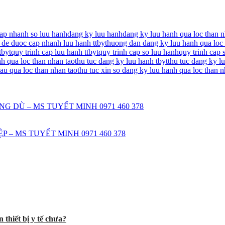
ap nhanh so luu hanh
dang ky luu hanh
dang ky luu hanh qua loc than n
 de duoc cap nhanh luu hanh ttbyt
huong dan dang ky luu hanh qua loc 
tbyt
quy trinh cap luu hanh ttbyt
quy trinh cap so luu hanh
quy trinh cap s
nh qua loc than nhan tao
thu tuc dang ky luu hanh tbyt
thu tuc dang ky lu
au qua loc than nhan tao
thu tuc xin so dang ky luu hanh qua loc than n
DÙ – MS TUYẾT MINH 0971 460 378
– MS TUYẾT MINH 0971 460 378
 thiết bị y tế chưa?