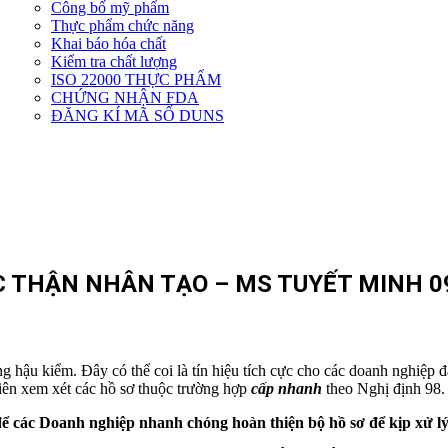
Công bố mỹ phẩm
Dịch
Thực phẩm chức năng
vụ
Khai báo hóa chất
khác
Kiểm tra chất lượng
ISO 22000 THỰC PHẨM
CHỨNG NHẬN FDA
ĐĂNG KÍ MÃ SỐ DUNS
 THẬN NHÂN TẠO – MS TUYẾT MINH 09
 hậu kiểm. Đây có thể coi là tín hiệu tích cực cho các doanh nghiệp đa
iên xem xét các hồ sơ thuộc trường hợp
cấp nhanh
theo Nghị định 98.
 các Doanh nghiệp nhanh chóng hoàn thiện bộ hồ sơ để kịp xử lý