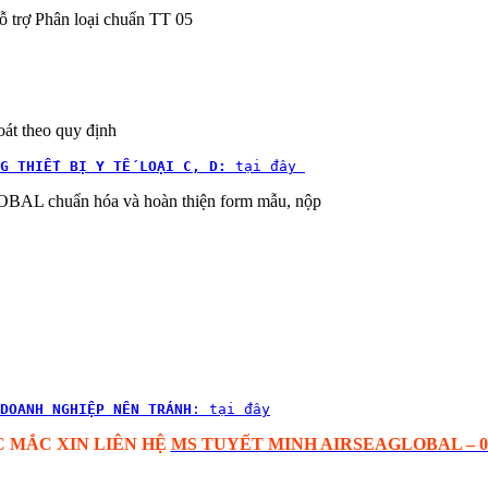
rợ Phân loại chuẩn TT 05
át theo quy định
G THIẾT BỊ Y TẾ LOẠI C, D:
 tại đây 
L chuẩn hóa và hoàn thiện form mẫu, nộp
DOANH NGHIỆP NÊN TRÁNH
: tại đây
 MẮC XIN LIÊN HỆ
MS TUYẾT MINH AIRSEAGLOBAL – 097