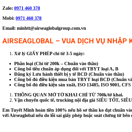
Zalo:
0971 460 378
Mobi:
0971 460 378
Email: minhtt@airseaglobalgroup.com.vn
AIRSEAGLOBAL – VUA DỊCH VỤ NHẬP K
Xử lý GIẤY PHÉP chỉ từ 3-5 ngày:
Phân loại (Chỉ từ 200k – Chuẩn vào thầu)
Công bố tiêu chuẩn áp dụng đối với TBYT loại A, B
Đăng ký Lưu hành thiết bị y tế BCD (Chuẩn vào thầu)
Công bố đủ điều kiện mua bán TBYT loại BCD (Chuẩn và
Công bố đủ điều kiện sản xuất, ISO 13485, ISO 9001, CFS
THÔNG QUAN MỞ TỜ KHAI CHỈ TỪ 700k/tờ khai.
Vận chuyển quốc tế, trucking nội địa giá SIÊU TỐT, S
Em Tuyết Minh hoàn tiền 100% nếu hồ sơ thầu ko đạt chuẩn vào 
với Airseaglobal nếu do lỗi sai giấy phép hoặc soát chứng từ 