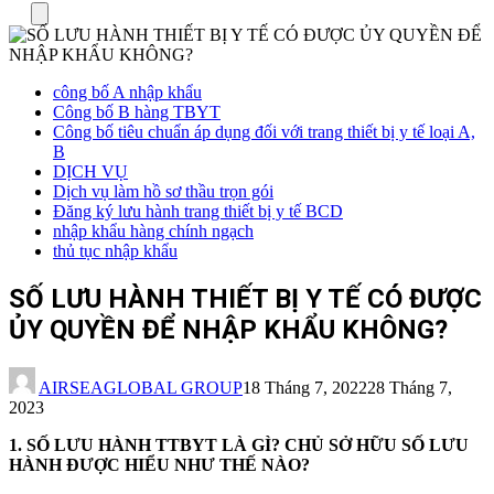
Menu
công bố A nhập khẩu
Công bố B hàng TBYT
Công bố tiêu chuẩn áp dụng đối với trang thiết bị y tế loại A,
B
DỊCH VỤ
Dịch vụ làm hồ sơ thầu trọn gói
Đăng ký lưu hành trang thiết bị y tế BCD
nhập khẩu hàng chính ngạch
thủ tục nhập khẩu
SỐ LƯU HÀNH THIẾT BỊ Y TẾ CÓ ĐƯỢC
ỦY QUYỀN ĐỂ NHẬP KHẨU KHÔNG?
AIRSEAGLOBAL GROUP
18 Tháng 7, 2022
28 Tháng 7,
2023
1. SỐ LƯU HÀNH TTBYT LÀ GÌ? CHỦ SỞ HỮU SỐ LƯU
HÀNH ĐƯỢC HIỂU NHƯ THẾ NÀO?