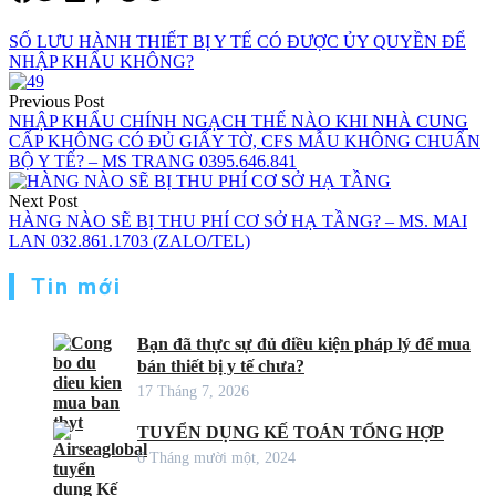
SỐ LƯU HÀNH THIẾT BỊ Y TẾ CÓ ĐƯỢC ỦY QUYỀN ĐỂ
NHẬP KHẨU KHÔNG?
Điều
Previous Post
hướng
NHẬP KHẨU CHÍNH NGẠCH THẾ NÀO KHI NHÀ CUNG
CẤP KHÔNG CÓ ĐỦ GIẤY TỜ, CFS MẪU KHÔNG CHUẨN
bài
BỘ Y TẾ? – MS TRANG 0395.646.841
viết
Next Post
HÀNG NÀO SẼ BỊ THU PHÍ CƠ SỞ HẠ TẦNG? – MS. MAI
LAN 032.861.1703 (ZALO/TEL)
Tin mới
Bạn đã thực sự đủ điều kiện pháp lý để mua
bán thiết bị y tế chưa?
17 Tháng 7, 2026
TUYỂN DỤNG KẾ TOÁN TỔNG HỢP
6 Tháng mười một, 2024