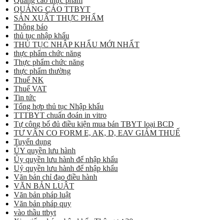
Quảng cáo thực phẩm
QUẢNG CÁO TTBYT
SẢN XUẤT THỰC PHẨM
Thông báo
thủ tục nhập khẩu
THỦ TỤC NHẬP KHẨU MỚI NHẤT
thực phẩm chức năng
Thực phẩm chức năng
thực phẩm thường
Thuế NK
Thuế VAT
Tin tức
Tổng hợp thủ tục Nhập khẩu
TTTBYT chuẩn đoán in vitro
Tự công bố đủ điều kiện mua bán TBYT loại BCD
TƯ VẤN CO FORM E, AK, D, EAV GIẢM THUẾ
Tuyển dụng
ỦY quyền lưu hành
Ủy quyền lưu hành để nhập khẩu
Uỷ quyền lưu hành để nhập khẩu
Văn bản chỉ đạo điều hành
VĂN BẢN LUẬT
Văn bản pháp luật
Văn bản pháp quy
vào thầu ttbyt