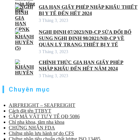
GIA HẠN GIẤY PHÉP NHẬP KHẨU THIẾT
BỊ Y TẾ ĐẾN HẾT 2024
3 Tháng 3, 2023
NGHỊ ĐỊNH 07/2023/NĐ-CP SỬA ĐỔI BỔ
SUNG NGHỊ ĐỊNH 98/2021/NĐ-CP VỀ
QUẢN LÝ TRANG THIẾT BỊ Y TẾ
3 Tháng 3, 2023
CHÍNH THỨC GIA HẠN GIẤY PHÉP
NHẬP KHẨU ĐẾN HẾT NĂM 2024
3 Tháng 3, 2023
Chuyên mục
AIRFREIGHT – SEAFREIGHT
Cách đặt tên TTBYT
CẤP MÃ VẬT TƯ Y TẾ QĐ 5086
Chỉ nha khoa, tăm nha khoa
CHỨNG NHẬN FDA
Chứng nhận lưu hành tự do CFS
Chứng nhận tiêu chuẩn chất lượng ISO 13485