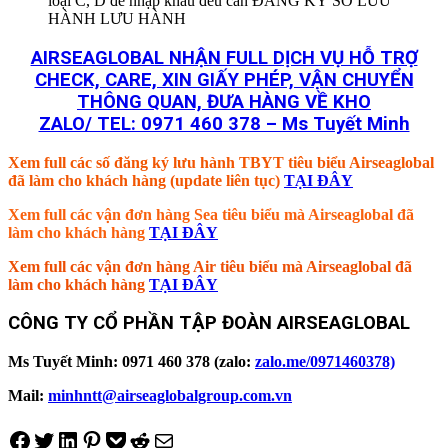
loại C, D để nhập khẩu đều cần ĐĂNG KÝ SỐ LƯU
HÀNH LƯU HÀNH
AIRSEAGLOBAL NHẬN FULL DỊCH VỤ HỖ TRỢ
CHECK, CARE, XIN GIẤY PHÉP, VẬN CHUYỂN
THÔNG QUAN, ĐƯA HÀNG VỀ KHO
ZALO/ TEL: 0971 460 378 – Ms Tuyết Minh
Xem full các số đăng ký lưu hành TBYT tiêu biểu Airseaglobal
đã làm cho khách hàng (update liên tục)
TẠI ĐÂY
Xem full các vận đơn hàng Sea tiêu biểu mà Airseaglobal đã
làm cho khách hàng
TẠI ĐÂY
Xem full các vận đơn hàng Air tiêu biểu mà Airseaglobal đã
làm cho khách hàng
TẠI ĐÂY
CÔNG TY CỔ PHẦN TẬP ĐOÀN AIRSEAGLOBAL
Ms Tuyết Minh: 0971 460 378 (zalo:
zalo.me/0971460378)
Mail:
minhntt@airseaglobalgroup.com.vn
Share on Facebook
Tweet on Twitter
Share on LinkedIn
Pin on Pinterest
Save to pocket
Share on Reddit
Share via Email