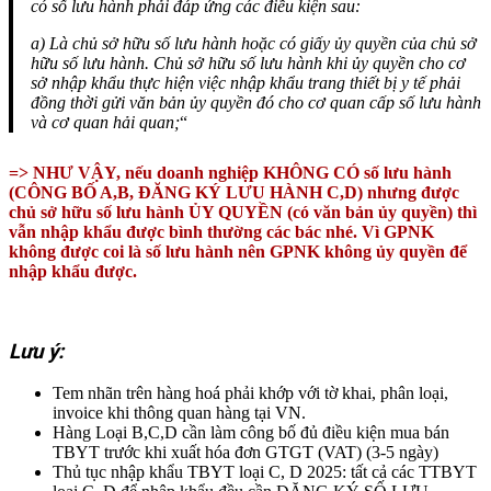
có số lưu hành phải đáp ứng các điều kiện sau:
a) Là chủ sở hữu số lưu hành hoặc có giấy ủy quyền của chủ sở
hữu số lưu hành. Chủ sở hữu số lưu hành khi ủy quyền cho cơ
sở nhập khẩu thực hiện việc nhập khẩu trang thiết bị y tế phải
đồng thời gửi văn bản ủy quyền đó cho cơ quan cấp số lưu hành
và cơ quan hải quan;
“
=> NHƯ VẬY, nếu doanh nghiệp KHÔNG CÓ số lưu hành
(CÔNG BỐ A,B, ĐĂNG KÝ LƯU HÀNH C,D) nhưng được
chủ sở hữu số lưu hành ỦY QUYỀN (có văn bản ủy quyền) thì
vẫn nhập khẩu được bình thường các bác nhé.
Vì GPNK
không được coi là số lưu hành nên GPNK không ủy quyền để
nhập khẩu được.
Lưu ý:
Tem nhãn trên hàng hoá phải khớp với tờ khai, phân loại,
invoice khi thông quan hàng tại VN.
Hàng Loại B,C,D cần làm công bố đủ điều kiện mua bán
TBYT trước khi xuất hóa đơn GTGT (VAT) (3-5 ngày)
Thủ tục nhập khẩu TBYT loại C, D 2025: tất cả các TTBYT