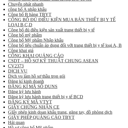
Chuyển phát nhanh
công bố A nhập khẩu
Công bố B hàng TBYT
CÔNG BỐ ĐỦ ĐIỀU KIỆN MUA BÁN THIẾT BỊ Y TẾ
LOẠI B,C,D
Công bố đủ điều kiện sản xuất trang thiết bị y tế
Công bố mỹ phẩm
Công bố Mỹ phẩm Nhập khẩu
Công bố tiêu chuẩn áp dụng đối với trang thiết bị y tế loại A, B
Công khai giá
CÔNG KHAI QUẢNG CÁO
CSDT – HỒ SƠ KỸ THUẬT CHUNG ASEAN
CV2373
DỊCH VỤ
Dịch vụ làm hồ sơ thầu trọn gói
Đăng kí kinh doanh
ĐĂNG KÍ MÃ SỐ DUNS
Đăng ký lưu hành
Đăng ký lưu hành trang thiết bị y tế BCD
ĐĂNG KÝ MÃ VTYT
GIẤY CHỨNG NHẬN CE
GIấy phép kinh doan khẩu trang, găng tay, đồ phòng dịch
GIẤY PHÉP QUẢNG CÁO TBYT
Hải quan
Hồ sơ công bố Mỹ phẩm