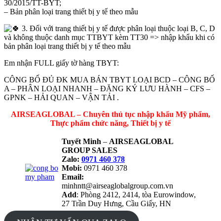
30/2015/TT-BYT;
– Bản phân loại trang thiết bị y tế theo mẫu
3. Đối với trang thiết bị y tế được phân loại thuộc loại B, C, D
và không thuộc danh mục TTBYT kèm TT30 => nhập khẩu khi có
bản phân loại trang thiết bị y tế theo mẫu
Em nhận FULL giấy tờ hàng TBYT:
CÔNG BỐ ĐỦ ĐK MUA BÁN TBYT LOẠI BCD – CÔNG BỐ
A – PHÂN LOẠI NHANH – ĐĂNG KÝ LƯU HÀNH – CFS –
GPNK – HẢI QUAN – VẬN TẢI .
AIRSEAGLOBAL – Chuyên thủ tục nhập khẩu Mỹ phẩm,
Thực phẩm chức năng, Thiết bị y tế
Tuyết Minh
–
AIRSEAGLOBAL
GROUP SALES
Zalo:
0971 460 378
Mobi:
0971 460 378
Email:
minhntt@airseaglobalgroup.com.vn
Add
: Phòng 2412, 2414, tòa Eurowindow,
27 Trần Duy Hưng, Cầu Giấy, HN