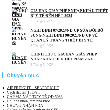
GIA HẠN GIẤY PHÉP NHẬP KHẨU THIẾT
BỊ Y TẾ ĐẾN HẾT 2024
3 Tháng 3, 2023
NGHỊ ĐỊNH 07/2023/NĐ-CP SỬA ĐỔI BỔ
SUNG NGHỊ ĐỊNH 98/2021/NĐ-CP VỀ
QUẢN LÝ TRANG THIẾT BỊ Y TẾ
3 Tháng 3, 2023
CHÍNH THỨC GIA HẠN GIẤY PHÉP
NHẬP KHẨU ĐẾN HẾT NĂM 2024
3 Tháng 3, 2023
Chuyên mục
AIRFREIGHT – SEAFREIGHT
Cách đặt tên TTBYT
CẤP MÃ VẬT TƯ Y TẾ QĐ 5086
Chỉ nha khoa, tăm nha khoa
CHỨNG NHẬN FDA
Chứng nhận lưu hành tự do CFS