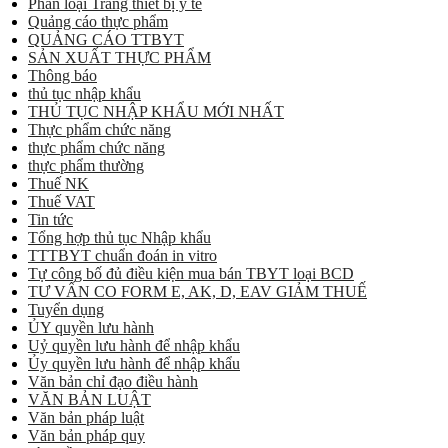
Phân loại Trang thiết bị y tế
Quảng cáo thực phẩm
QUẢNG CÁO TTBYT
SẢN XUẤT THỰC PHẨM
Thông báo
thủ tục nhập khẩu
THỦ TỤC NHẬP KHẨU MỚI NHẤT
Thực phẩm chức năng
thực phẩm chức năng
thực phẩm thường
Thuế NK
Thuế VAT
Tin tức
Tổng hợp thủ tục Nhập khẩu
TTTBYT chuẩn đoán in vitro
Tự công bố đủ điều kiện mua bán TBYT loại BCD
TƯ VẤN CO FORM E, AK, D, EAV GIẢM THUẾ
Tuyển dụng
ỦY quyền lưu hành
Uỷ quyền lưu hành để nhập khẩu
Ủy quyền lưu hành để nhập khẩu
Văn bản chỉ đạo điều hành
VĂN BẢN LUẬT
Văn bản pháp luật
Văn bản pháp quy