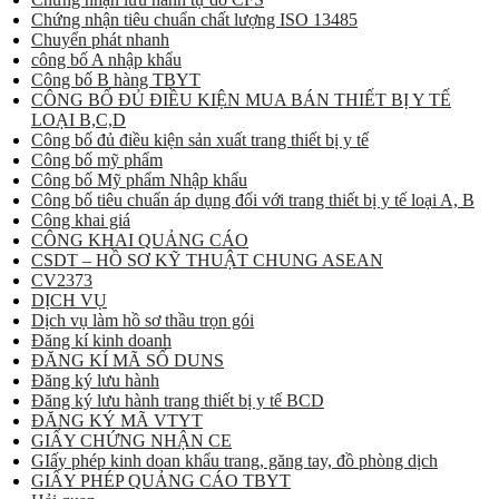
Chứng nhận tiêu chuẩn chất lượng ISO 13485
Chuyển phát nhanh
công bố A nhập khẩu
Công bố B hàng TBYT
CÔNG BỐ ĐỦ ĐIỀU KIỆN MUA BÁN THIẾT BỊ Y TẾ
LOẠI B,C,D
Công bố đủ điều kiện sản xuất trang thiết bị y tế
Công bố mỹ phẩm
Công bố Mỹ phẩm Nhập khẩu
Công bố tiêu chuẩn áp dụng đối với trang thiết bị y tế loại A, B
Công khai giá
CÔNG KHAI QUẢNG CÁO
CSDT – HỒ SƠ KỸ THUẬT CHUNG ASEAN
CV2373
DỊCH VỤ
Dịch vụ làm hồ sơ thầu trọn gói
Đăng kí kinh doanh
ĐĂNG KÍ MÃ SỐ DUNS
Đăng ký lưu hành
Đăng ký lưu hành trang thiết bị y tế BCD
ĐĂNG KÝ MÃ VTYT
GIẤY CHỨNG NHẬN CE
GIấy phép kinh doan khẩu trang, găng tay, đồ phòng dịch
GIẤY PHÉP QUẢNG CÁO TBYT