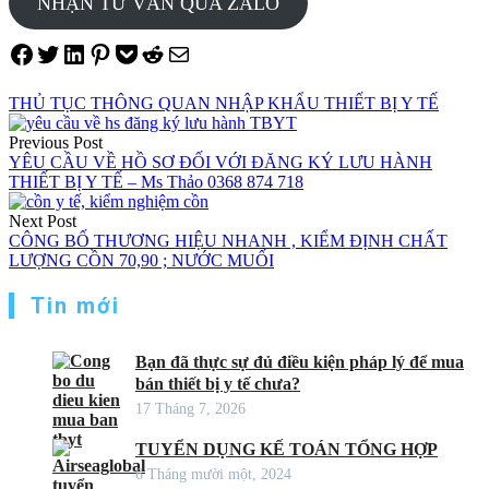
NHẬN TƯ VẤN QUA ZALO
Share on Facebook
Tweet on Twitter
Share on LinkedIn
Pin on Pinterest
Save to pocket
Share on Reddit
Share via Email
THỦ TỤC THÔNG QUAN NHẬP KHẨU THIẾT BỊ Y TẾ
Điều
Previous Post
hướng
YÊU CẦU VỀ HỒ SƠ ĐỐI VỚI ĐĂNG KÝ LƯU HÀNH
THIẾT BỊ Y TẾ – Ms Thảo 0368 874 718
bài
viết
Next Post
CÔNG BỐ THƯƠNG HIỆU NHANH , KIỂM ĐỊNH CHẤT
LƯỢNG CỒN 70,90 ; NƯỚC MUỐI
Tin mới
Bạn đã thực sự đủ điều kiện pháp lý để mua
bán thiết bị y tế chưa?
17 Tháng 7, 2026
TUYỂN DỤNG KẾ TOÁN TỔNG HỢP
6 Tháng mười một, 2024