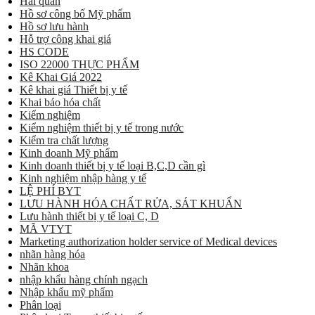
Hải quan
Hồ sơ công bố Mỹ phẩm
Hồ sơ lưu hành
Hỗ trợ công khai giá
HS CODE
ISO 22000 THỰC PHẨM
Kê Khai Giá 2022
Kê khai giá Thiết bị y tế
Khai báo hóa chất
Kiểm nghiệm
Kiểm nghiệm thiết bị y tế trong nước
Kiểm tra chất lượng
Kinh doanh Mỹ phẩm
Kinh doanh thiết bị y tế loại B,C,D cần gì
Kinh nghiệm nhập hàng y tế
LỆ PHÍ BYT
LƯU HÀNH HÓA CHẤT RỬA, SÁT KHUẨN
Lưu hành thiết bị y tế loại C, D
MÃ VTYT
Marketing authorization holder service of Medical devices
nhãn hàng hóa
Nhãn khoa
nhập khẩu hàng chính ngạch
Nhập khẩu mỹ phẩm
Phân loại