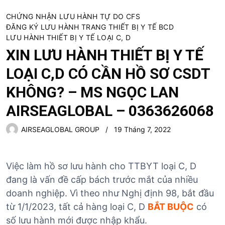
CHỨNG NHẬN LƯU HÀNH TỰ DO CFS
ĐĂNG KÝ LƯU HÀNH TRANG THIẾT BỊ Y TẾ BCD
LƯU HÀNH THIẾT BỊ Y TẾ LOẠI C, D
XIN LƯU HÀNH THIẾT BỊ Y TẾ
LOẠI C,D CÓ CẦN HỒ SƠ CSDT
KHÔNG? – MS NGỌC LAN
AIRSEAGLOBAL – 0363626068
AIRSEAGLOBAL GROUP
19 Tháng 7, 2022
Việc làm hồ sơ lưu hành cho TTBYT loại C, D
đang là vấn đề cấp bách trước mắt của nhiều
doanh nghiệp. Vì theo như Nghị định 98, bắt đầu
từ 1/1/2023, tất cả hàng loại C, D
BẮT BUỘC
có
số lưu hành mới được nhập khẩu.