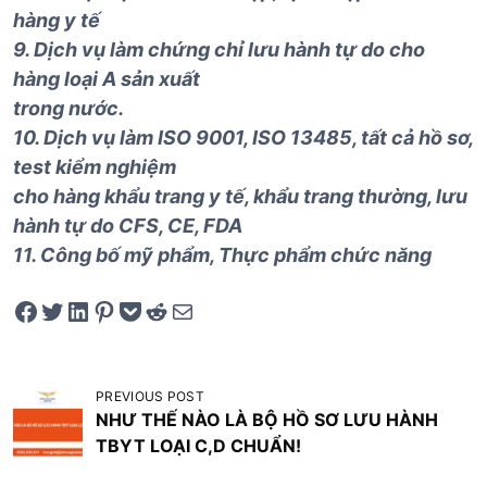
hàng y tế
9. Dịch vụ làm chứng chỉ lưu hành tự do cho
hàng loại A sản xuất
trong nước.
10. Dịch vụ làm ISO 9001, ISO 13485, tất cả hồ sơ,
test kiểm nghiệm
cho hàng khẩu trang y tế, khẩu trang thường, lưu
hành tự do CFS, CE, FDA
11. Công bố mỹ phẩm, Thực phẩm chức năng
Share on Facebook
Tweet on Twitter
Share on LinkedIn
Pin on Pinterest
Save to pocket
Share on Reddit
Share via Email
Đ
PREVIOUS POST
NHƯ THẾ NÀO LÀ BỘ HỒ SƠ LƯU HÀNH
i
TBYT LOẠI C,D CHUẨN!
ề