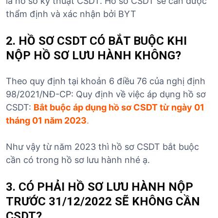
là hồ sơ kỹ thuật CSDT. Hồ sơ CSDT sẽ cần được
thẩm định và xác nhận bởi BYT
2. HỒ SƠ CSDT CÓ BẮT BUỘC KHI
NỘP HỒ SƠ LƯU HÀNH KHÔNG?
Theo quy định tại khoản 6 điều 76 của nghị định
98/2021/NĐ-CP: Quy định về việc áp dụng hồ sơ
CSDT:
Bắt buộc áp dụng hồ sơ CSDT từ ngày 01
tháng 01 năm 2023
.
Như vậy từ năm 2023 thì hồ sơ CSDT bắt buộc
cần có trong hồ sơ lưu hành nhé ạ.
3. CÓ PHẢI HỒ SƠ LƯU HÀNH NỘP
TRƯỚC 31/12/2022 SẼ KHÔNG CẦN
CSDT?