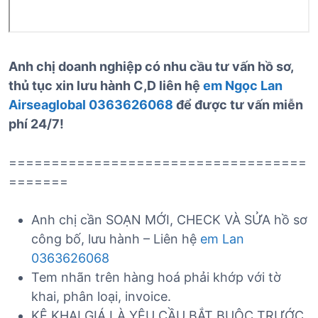
Anh chị doanh nghiệp có nhu cầu tư vấn hồ sơ,
thủ tục xin lưu hành C,D liên hệ
em Ngọc Lan
Airseaglobal 0363626068
để được tư vấn miễn
phí 24/7!
===================================
=======
Anh chị cần SOẠN MỚI, CHECK VÀ SỬA hồ sơ
công bố, lưu hành – Liên hệ
em Lan
0363626068
Tem nhãn trên hàng hoá phải khớp với tờ
khai, phân loại, invoice.
KÊ KHAI GIÁ LÀ YÊU CẦU BẮT BUỘC TRƯỚC