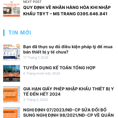
u
NEXT POST
QUY ĐỊNH VỀ NHÃN HÀNG HÓA KHI NHẬP
h
KHẨU TBYT – MS TRANG 0395.646.841
ư
ớ
TIN MỚI
n
g
Bạn đã thực sự đủ điều kiện pháp lý để mua
b
bán thiết bị y tế chưa?
à
17 Tháng 7, 2026
i
TUYỂN DỤNG KẾ TOÁN TỔNG HỢP
v
6 Tháng mười một, 2024
i
GIA HẠN GIẤY PHÉP NHẬP KHẨU THIẾT BỊ Y
ế
TẾ ĐẾN HẾT 2024
t
3 Tháng 3, 2023
NGHỊ ĐỊNH 07/2023/NĐ-CP SỬA ĐỔI BỔ
SUNG NGHỊ ĐỊNH 98/2021/NĐ-CP VỀ QUẢN