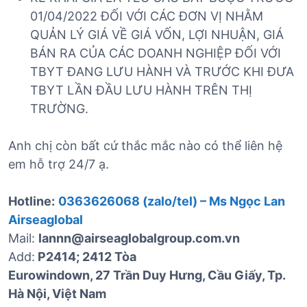
01/04/2022 ĐỐI VỚI CÁC ĐƠN VỊ NHẰM
QUẢN LÝ GIÁ VỀ GIÁ VỐN, LỢI NHUẬN, GIÁ
BÁN RA CỦA CÁC DOANH NGHIỆP ĐỐI VỚI
TBYT ĐANG LƯU HÀNH VÀ TRƯỚC KHI ĐƯA
TBYT LẦN ĐẦU LƯU HÀNH TRÊN THỊ
TRƯỜNG.
Anh chị còn bất cứ thắc mắc nào có thể liên hệ
em hỗ trợ 24/7 ạ.
Hotline:
0363626068 (zalo/tel) – Ms Ngọc Lan
Airseaglobal
Mail:
lannn@airseaglobalgroup.com.vn
Add:
P2414; 2412 Tòa
Eurowindown, 27 Trần Duy Hưng, Cầu Giấy, Tp.
Hà Nội, Việt Nam