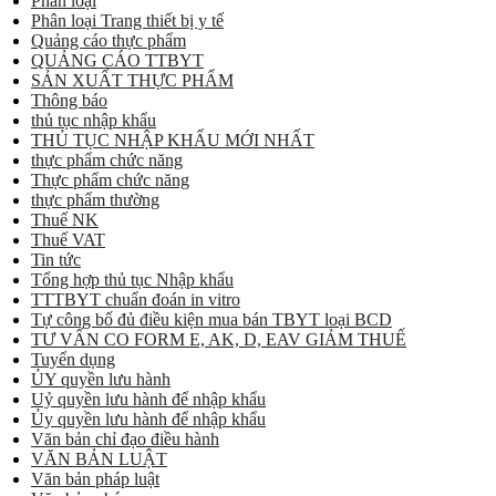
Phân loại
Phân loại Trang thiết bị y tế
Quảng cáo thực phẩm
QUẢNG CÁO TTBYT
SẢN XUẤT THỰC PHẨM
Thông báo
thủ tục nhập khẩu
THỦ TỤC NHẬP KHẨU MỚI NHẤT
thực phẩm chức năng
Thực phẩm chức năng
thực phẩm thường
Thuế NK
Thuế VAT
Tin tức
Tổng hợp thủ tục Nhập khẩu
TTTBYT chuẩn đoán in vitro
Tự công bố đủ điều kiện mua bán TBYT loại BCD
TƯ VẤN CO FORM E, AK, D, EAV GIẢM THUẾ
Tuyển dụng
ỦY quyền lưu hành
Uỷ quyền lưu hành để nhập khẩu
Ủy quyền lưu hành để nhập khẩu
Văn bản chỉ đạo điều hành
VĂN BẢN LUẬT
Văn bản pháp luật