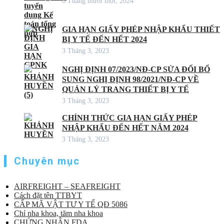
6 Tháng mười một, 2024
GIA HẠN GIẤY PHÉP NHẬP KHẨU THIẾT
BỊ Y TẾ ĐẾN HẾT 2024
3 Tháng 3, 2023
NGHỊ ĐỊNH 07/2023/NĐ-CP SỬA ĐỔI BỔ
SUNG NGHỊ ĐỊNH 98/2021/NĐ-CP VỀ
QUẢN LÝ TRANG THIẾT BỊ Y TẾ
3 Tháng 3, 2023
CHÍNH THỨC GIA HẠN GIẤY PHÉP
NHẬP KHẨU ĐẾN HẾT NĂM 2024
3 Tháng 3, 2023
Chuyên mục
AIRFREIGHT – SEAFREIGHT
Cách đặt tên TTBYT
CẤP MÃ VẬT TƯ Y TẾ QĐ 5086
Chỉ nha khoa, tăm nha khoa
CHỨNG NHẬN FDA