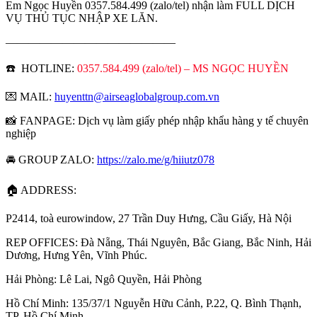
Em Ngọc Huyền 0357.584.499 (zalo/tel) nhận làm FULL DỊCH
VỤ THỦ TỤC NHẬP XE LĂN.
———————————————
☎️ HOTLINE:
0357.584.499 (zalo/tel) – MS NGỌC HUYỀN
💌 MAIL:
huyenttn@airseaglobalgroup.com.vn
📸 FANPAGE: Dịch vụ làm giấy phép nhập khẩu hàng y tế chuyên
nghiệp
🚘 GROUP ZALO:
https://zalo.me/g/hiiutz078
🏠 ADDRESS:
P2414, toà eurowindow, 27 Trần Duy Hưng, Cầu Giấy, Hà Nội
REP OFFICES: Đà Nẵng, Thái Nguyên, Bắc Giang, Bắc Ninh, Hải
Dương, Hưng Yên, Vĩnh Phúc.
Hải Phòng: Lê Lai, Ngô Quyền, Hải Phòng
Hồ Chí Minh: 135/37/1 Nguyễn Hữu Cảnh, P.22, Q. Bình Thạnh,
TP. Hồ Chí Minh