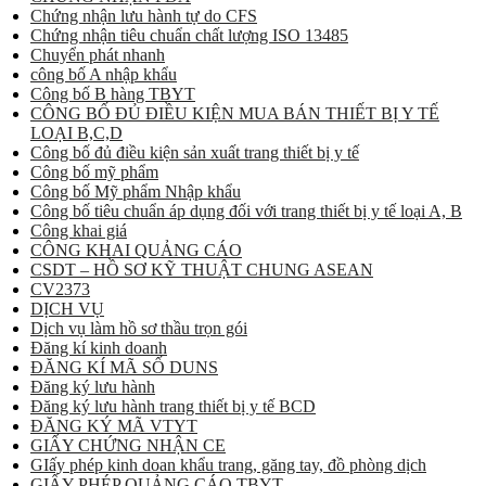
Chứng nhận lưu hành tự do CFS
Chứng nhận tiêu chuẩn chất lượng ISO 13485
Chuyển phát nhanh
công bố A nhập khẩu
Công bố B hàng TBYT
CÔNG BỐ ĐỦ ĐIỀU KIỆN MUA BÁN THIẾT BỊ Y TẾ
LOẠI B,C,D
Công bố đủ điều kiện sản xuất trang thiết bị y tế
Công bố mỹ phẩm
Công bố Mỹ phẩm Nhập khẩu
Công bố tiêu chuẩn áp dụng đối với trang thiết bị y tế loại A, B
Công khai giá
CÔNG KHAI QUẢNG CÁO
CSDT – HỒ SƠ KỸ THUẬT CHUNG ASEAN
CV2373
DỊCH VỤ
Dịch vụ làm hồ sơ thầu trọn gói
Đăng kí kinh doanh
ĐĂNG KÍ MÃ SỐ DUNS
Đăng ký lưu hành
Đăng ký lưu hành trang thiết bị y tế BCD
ĐĂNG KÝ MÃ VTYT
GIẤY CHỨNG NHẬN CE
GIấy phép kinh doan khẩu trang, găng tay, đồ phòng dịch
GIẤY PHÉP QUẢNG CÁO TBYT