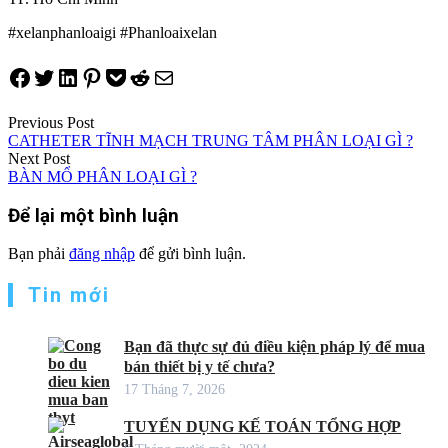
#xelanphanloaigi #Phanloaixelan
Share on Facebook
Tweet on Twitter
Share on LinkedIn
Pin on Pinterest
Save to pocket
Share on Reddit
Share via Email
Điều
Previous Post
CATHETER TĨNH MẠCH TRUNG TÂM PHÂN LOẠI GÌ ?
hướng
Next Post
BÀN MỔ PHÂN LOẠI GÌ ?
bài
viết
Để lại một bình luận
Bạn phải
đăng nhập
để gửi bình luận.
Tin mới
Bạn đã thực sự đủ điều kiện pháp lý để mua
bán thiết bị y tế chưa?
17 Tháng 7, 2026
TUYỂN DỤNG KẾ TOÁN TỔNG HỢP