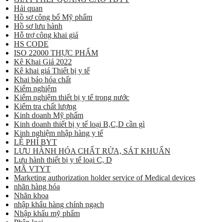
Hải quan
Hồ sơ công bố Mỹ phẩm
Hồ sơ lưu hành
Hỗ trợ công khai giá
HS CODE
ISO 22000 THỰC PHẨM
Kê Khai Giá 2022
Kê khai giá Thiết bị y tế
Khai báo hóa chất
Kiểm nghiệm
Kiểm nghiệm thiết bị y tế trong nước
Kiểm tra chất lượng
Kinh doanh Mỹ phẩm
Kinh doanh thiết bị y tế loại B,C,D cần gì
Kinh nghiệm nhập hàng y tế
LỆ PHÍ BYT
LƯU HÀNH HÓA CHẤT RỬA, SÁT KHUẨN
Lưu hành thiết bị y tế loại C, D
MÃ VTYT
Marketing authorization holder service of Medical devices
nhãn hàng hóa
Nhãn khoa
nhập khẩu hàng chính ngạch
Nhập khẩu mỹ phẩm