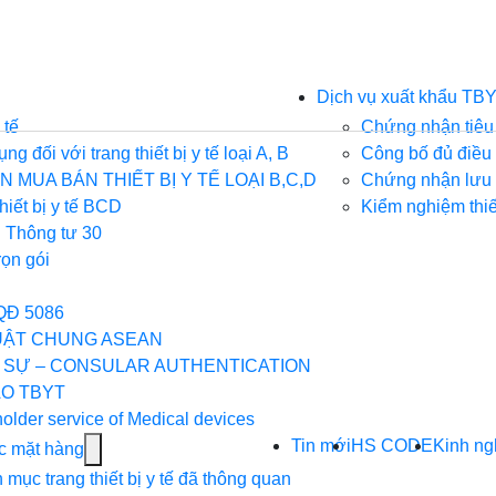
ow
Dịch vụ xuất khẩu TB
menu
 tế
Chứng nhận tiêu
g đối với trang thiết bị y tế loại A, B
Công bố đủ điều k
h
 MUA BÁN THIẾT BỊ Y TẾ LOẠI B,C,D
Chứng nhận lưu 
hiết bị y tế BCD
Kiểm nghiệm thiết
p
 Thông tư 30
u
rọn gói
YT
QĐ 5086
UẬT CHUNG ASEAN
 SỰ – CONSULAR AUTHENTICATION
O TBYT
holder service of Medical devices
Tin mới
HS CODE
Kinh n
Show
c mặt hàng
submenu
mục trang thiết bị y tế đã thông quan