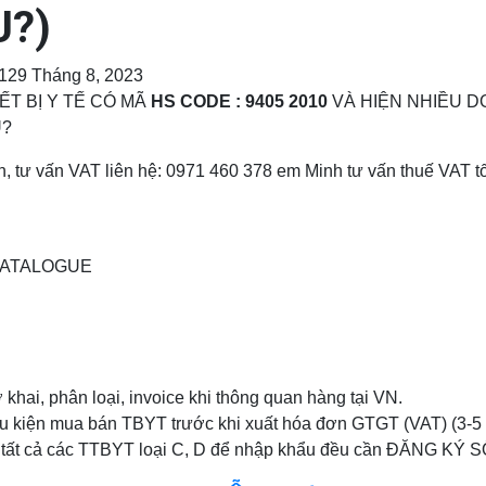
U?)
1
29 Tháng 8, 2023
T BỊ Y TẾ CÓ MÃ
HS CODE : 9405 2010
VÀ HIỆN NHIỀU D
U?
n, tư vấn VAT liên hệ: 0971 460 378 em Minh tư vấn thuế VAT tố
 CATALOGUE
khai, phân loại, invoice khi thông quan hàng tại VN.
u kiện mua bán TBYT trước khi xuất hóa đơn GTGT (VAT) (3-5
5: tất cả các TTBYT loại C, D để nhập khẩu đều cần ĐĂNG