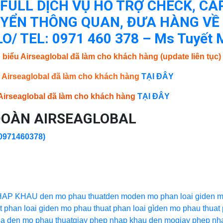
ULL DỊCH VỤ HỖ TRỢ CHECK, CARE
YỂN THÔNG QUAN, ĐƯA HÀNG VỀ
O/ TEL: 0971 460 378 – Ms Tuyết 
 biểu Airseaglobal đã làm cho khách hàng (update liên tục)
à Airseaglobal đã làm cho khách hàng
TẠI ĐÂY
à Airseaglobal đã làm cho khách hàng
TẠI ĐÂY
ĐOÀN AIRSEAGLOBAL
/0971460378)
P KHAU den mo phau thuat
den mo
den mo phan loai gi
den m
 phan loai gi
den mo phau thuat phan loai gì
den mo phau thuat 
ua den mo phau thuat
giay phep nhap khau den mo
giay phep nh