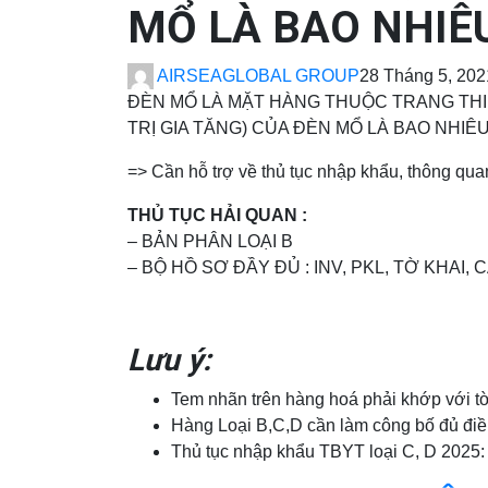
MỔ LÀ BAO NHIÊ
AIRSEAGLOBAL GROUP
28 Tháng 5, 202
ĐÈN MỔ LÀ MẶT HÀNG THUỘC TRANG THIẾ
TRỊ GIA TĂNG) CỦA ĐÈN MỔ LÀ BAO NHIÊ
=> Cần hỗ trợ về thủ tục nhập khẩu, thông qua
THỦ TỤC HẢI QUAN :
– BẢN PHÂN LOẠI B
– BỘ HỒ SƠ ĐẦY ĐỦ : INV, PKL, TỜ KHAI,
Lưu ý:
Tem nhãn trên hàng hoá phải khớp với tờ 
Hàng Loại B,C,D cần làm công bố đủ điề
Thủ tục nhập khẩu TBYT loại C, D 202