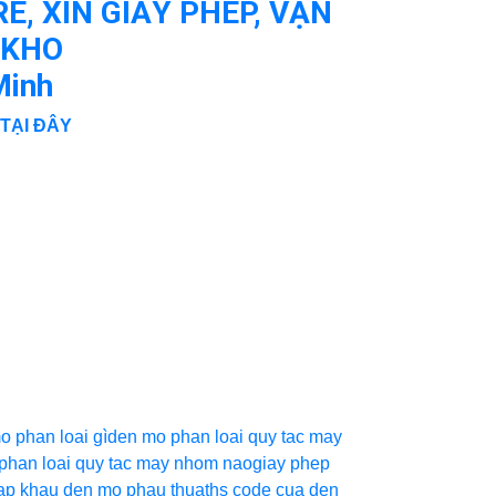
, XIN GIẤY PHÉP, VẬN
 KHO
Minh
TẠI ĐÂY
o phan loai gì
den mo phan loai quy tac may
phan loai quy tac may nhom nao
giay phep
ap khau den mo phau thuat
hs code cua den