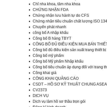
Chỉ nha khoa, tăm nha khoa
CHỨNG NHẬN FDA
Chứng nhận lưu hành tự do CFS
Chứng nhận tiêu chuẩn chất lượng ISO 13
Chuyển phát nhanh
công bố A nhập khẩu
Công bố B hàng TBYT
CÔNG BỐ ĐỦ ĐIỀU KIỆN MUA BÁN THIẾT 
Công bố đủ điều kiện sản xuất trang thiết bị 
Công bố mỹ phẩm
Công bố Mỹ phẩm Nhập khẩu
Công bố tiêu chuẩn áp dụng đối với trang thiế
Công khai giá
CÔNG KHAI QUẢNG CÁO
CSDT – HỒ SƠ KỸ THUẬT CHUNG ASE
CV2373
DỊCH VỤ
Dịch vụ làm hồ sơ thầu trọn gói