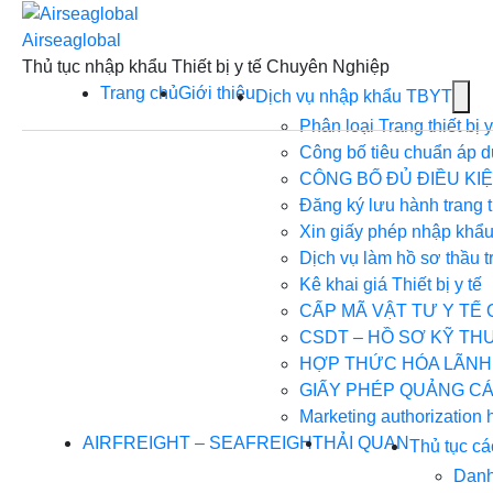
Skip
to
Airseaglobal
content
Thủ tục nhập khẩu Thiết bị y tế Chuyên Nghiệp
Trang chủ
Giới thiệu
Sh
Dịch vụ nhập khẩu TBYT
sub
Phân loại Trang thiết bị y
for
Công bố tiêu chuẩn áp dụn
Dịc
CÔNG BỐ ĐỦ ĐIỀU KIỆN
vụ
Đăng ký lưu hành trang t
nhậ
Xin giấy phép nhập khẩu
khẩ
Dịch vụ làm hồ sơ thầu t
TB
Kê khai giá Thiết bị y tế
CẤP MÃ VẬT TƯ Y TẾ 
CSDT – HỒ SƠ KỸ TH
HỢP THỨC HÓA LÃNH
GIẤY PHÉP QUẢNG CÁ
Marketing authorization 
AIRFREIGHT – SEAFREIGHT
HẢI QUAN
Thủ tục cá
Danh 