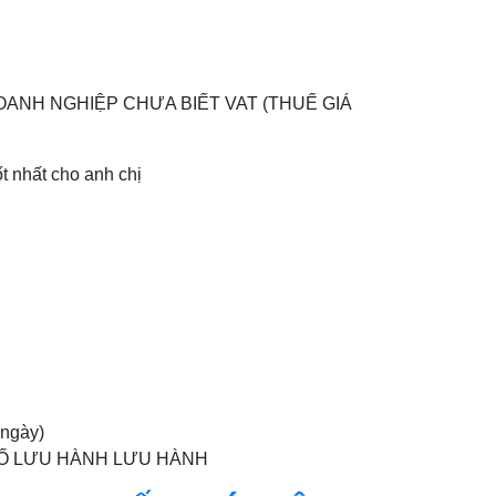
OANH NGHIỆP CHƯA BIẾT VAT (THUẾ GIÁ
t nhất cho anh chị
 ngày)
 KÝ SỐ LƯU HÀNH LƯU HÀNH