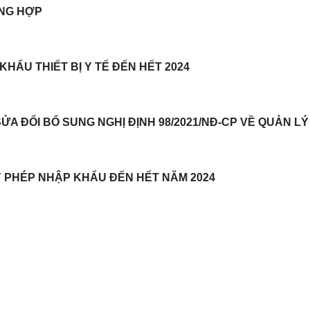
NG HỢP
KHẨU THIẾT BỊ Y TẾ ĐẾN HẾT 2024
SỬA ĐỔI BỔ SUNG NGHỊ ĐỊNH 98/2021/NĐ-CP VỀ QUẢN LÝ
Y PHÉP NHẬP KHẨU ĐẾN HẾT NĂM 2024