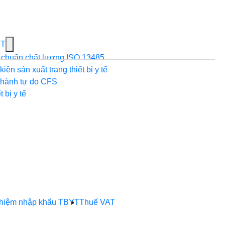
Show
YT
submenu
 chuẩn chất lượng ISO 13485
for
iện sản xuất trang thiết bị y tế
Dịch
hành tự do CFS
vụ
 bị y tế
xuất
khẩu
TBYT
ghiệm nhập khẩu TBYT
Thuế VAT