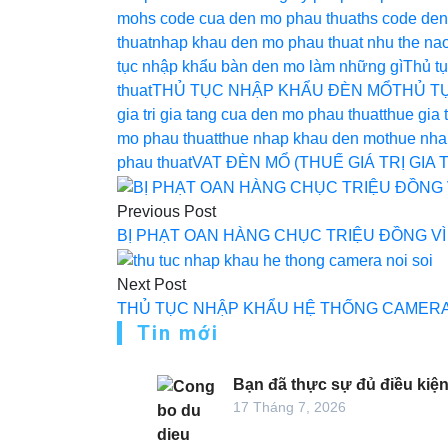
mo
hs code cua den mo phau thuat
hs code de
thuat
nhap khau den mo phau thuat nhu the na
tục nhập khẩu bàn den mo làm những gì
Thủ t
thuat
THỦ TỤC NHẬP KHẨU ĐÈN MỔ
THỦ T
gia tri gia tang cua den mo phau thuat
thue gia 
mo phau thuat
thue nhap khau den mo
thue nha
phau thuat
VAT ĐÈN MỔ (THUẾ GIÁ TRỊ GIA
Điều
Previous Post
hướng
BỊ PHẠT OAN HÀNG CHỤC TRIỆU ĐỒNG VÌ 
bài
Next Post
viết
THỦ TỤC NHẬP KHẨU HỆ THỐNG CAMERA 
Tin mới
Bạn đã thực sự đủ điều kiện
17 Tháng 7, 2026