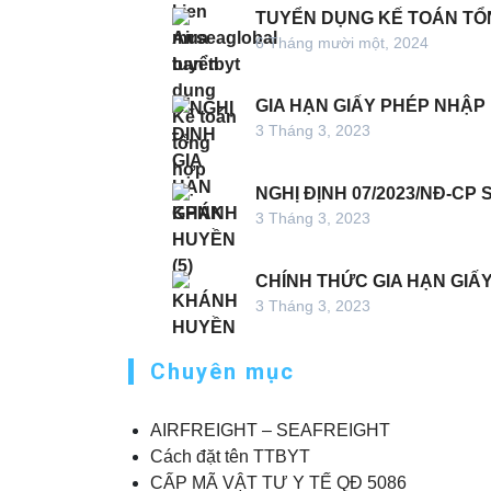
TUYỂN DỤNG KẾ TOÁN TỔ
6 Tháng mười một, 2024
GIA HẠN GIẤY PHÉP NHẬP 
3 Tháng 3, 2023
NGHỊ ĐỊNH 07/2023/NĐ-CP 
3 Tháng 3, 2023
CHÍNH THỨC GIA HẠN GIẤ
3 Tháng 3, 2023
Chuyên mục
AIRFREIGHT – SEAFREIGHT
Cách đặt tên TTBYT
CẤP MÃ VẬT TƯ Y TẾ QĐ 5086