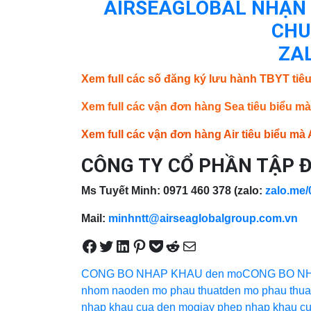
AIRSEAGLOBAL NHẬN F
CHU
ZAL
Xem full các số đăng ký lưu hành TBYT tiêu
Xem full các vận đơn hàng Sea tiêu biểu m
Xem full các vận đơn hàng Air tiêu biểu m
CÔNG TY CỔ PHẦN TẬP 
Ms Tuyết Minh: 0971 460 378 (zalo:
zalo.me
Mail:
minhntt@airseaglobalgroup.com.vn
Share on Facebook
Tweet on Twitter
Share on LinkedIn
Pin on Pinterest
Save to pocket
Share on Reddit
Share via Email
CONG BO NHAP KHAU den mo
CONG BO NHA
nhom nao
den mo phau thuat
den mo phau thuat
nhap khau cua den mo
giay phep nhap khau c