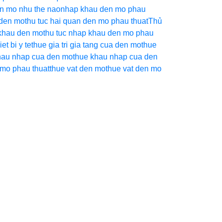
n mo nhu the nao
nhap khau den mo phau
 den mo
thu tuc hai quan den mo phau thuat
Thủ
 khau den mo
thu tuc nhap khau den mo phau
et bi y te
thue gia tri gia tang cua den mo
thue
hau nhap cua den mo
thue khau nhap cua den
 mo phau thuat
thue vat den mo
thue vat den mo