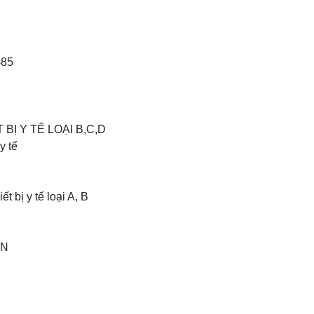
485
BỊ Y TẾ LOẠI B,C,D
y tế
t bị y tế loại A, B
AN