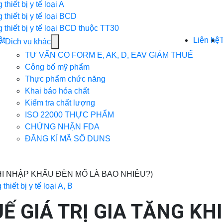
for
 thiết bị y tế loại A
Thủ
 thiết bị y tế loại BCD
tục
 thiết bị y tế loại BCD thuộc TT30
các
ật
Liên hệ
Show
Dịch vụ khác
mặt
submenu
TƯ VẤN CO FORM E, AK, D, EAV GIẢM THUẾ
hàng
for
Công bố mỹ phẩm
Dịch
Thực phẩm chức năng
vụ
Khai báo hóa chất
khác
Kiểm tra chất lượng
ISO 22000 THỰC PHẨM
CHỨNG NHẬN FDA
ĐĂNG KÍ MÃ SỐ DUNS
hiết bị y tế loại A, B
Ế GIÁ TRỊ GIA TĂNG K