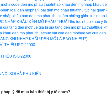
n mo
hs code den mo phau thuat
nhap khau den mo
nhap khau de
o
phan loai den mo
phan loai den mo phau thuat
thu tuc hai quan
ục nhập khẩu bàn den mo phau thuat làm những gì
thu tuc nhap
ỤC NHẬP KHẨU ĐÈN MỔ PHẪU THUẬT
thu tuc nhap khau y thi
tri gia tang den mo
thue gia tri gia tang den mo phau thuat
thue k
p khau den mo phau thuat
thue vat cua den mo
thue vat cua den
 TĂNG KHI NHẬP KHẨU ĐÈN MỔ LÀ BAO NHIÊU?)
THIẾU ISO 22000
NỘI SOI VÀ PHỤ KIỆN
 pháp lý để mua bán thiết bị y tế chưa?