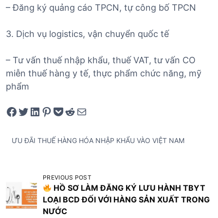
– Đăng ký quảng cáo TPCN, tự công bố TPCN
3. Dịch vụ logistics, vận chuyển quốc tế
– Tư vấn thuế nhập khẩu, thuế VAT, tư vấn CO
miễn thuế hàng y tế, thực phẩm chức năng, mỹ
phẩm
Share on Facebook
Tweet on Twitter
Share on LinkedIn
Pin on Pinterest
Save to pocket
Share on Reddit
Share via Email
ƯU ĐÃI THUẾ HÀNG HÓA NHẬP KHẨU VÀO VIỆT NAM
Đ
PREVIOUS POST
HỒ SƠ LÀM ĐĂNG KÝ LƯU HÀNH TBYT
i
LOẠI BCD ĐỐI VỚI HÀNG SẢN XUẤT TRONG
ề
NƯỚC