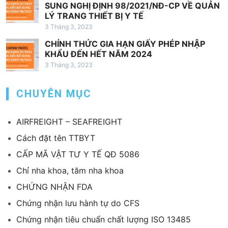
SUNG NGHỊ ĐỊNH 98/2021/NĐ-CP VỀ QUẢN
LÝ TRANG THIẾT BỊ Y TẾ
3 Tháng 3, 2023
CHÍNH THỨC GIA HẠN GIẤY PHÉP NHẬP
KHẨU ĐẾN HẾT NĂM 2024
3 Tháng 3, 2023
CHUYÊN MỤC
AIRFREIGHT – SEAFREIGHT
Cách đặt tên TTBYT
CẤP MÃ VẬT TƯ Y TẾ QĐ 5086
Chỉ nha khoa, tăm nha khoa
CHỨNG NHẬN FDA
Chứng nhận lưu hành tự do CFS
Chứng nhận tiêu chuẩn chất lượng ISO 13485