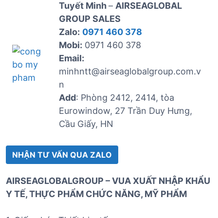
Tuyết Minh
–
AIRSEAGLOBAL
GROUP SALES
Zalo:
0971 460 378
Mobi:
0971 460 378
Email:
minhntt@airseaglobalgroup.com.v
n
Add
: Phòng 2412, 2414, tòa
Eurowindow, 27 Trần Duy Hưng,
Cầu Giấy, HN
NHẬN TƯ VẤN QUA ZALO
AIRSEAGLOBALGROUP – VUA XUẤT NHẬP KHẨU
Y TẾ, THỰC PHẨM CHỨC NĂNG, MỸ PHẨM