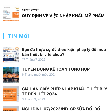
u
h
NEXT POST
QUY ĐỊNH VỀ VIỆC NHẬP KHẨU MỸ PHẨM
ư
ớ
n
TIN MỚI
g
b
Bạn đã thực sự đủ điều kiện pháp lý để mua
à
bán thiết bị y tế chưa?
17 Tháng 7, 2026
i
v
TUYỂN DỤNG KẾ TOÁN TỔNG HỢP
6 Tháng mười một, 2024
i
ế
GIA HẠN GIẤY PHÉP NHẬP KHẨU THIẾT BỊ Y
t
TẾ ĐẾN HẾT 2024
3 Tháng 3, 2023
NGHỊ ĐỊNH 07/2023/NĐ-CP SỬA ĐỔI BỔ