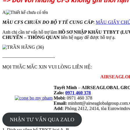
A
MẪU CFS CHUẨN DO BỘ Y TẾ CUNG CẤP
:
MẪU GIẤY CHỨN
Anh chị cần tư vấn hỗ trợ làm
HỒ SƠ NHẬP KHẨU TTBYT (LƯU
CHUYỂN – THÔNG QUAN
liên hệ ngay để được hỗ trợ ạ.
———————————-
MỌI THẮC MẮC XIN VUI LÒNG LIÊN HỆ:
AIRSEAGLOBAL
Tuyết Minh
–
AIRSEAGLOBAL GRO
Zalo:
0971 460 378
Mobi:
0971 460 378
Email:
minhntt@airseaglobalgroup.com
Add
: Phòng 2412, 2414, tòa Eurowind
NHẬN TƯ VẤN QUA ZALO
1. Dịch vụ công bố TBYT loại A, B