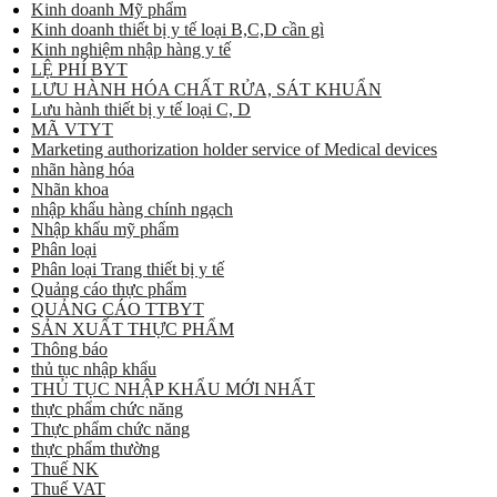
Kinh doanh Mỹ phẩm
Kinh doanh thiết bị y tế loại B,C,D cần gì
Kinh nghiệm nhập hàng y tế
LỆ PHÍ BYT
LƯU HÀNH HÓA CHẤT RỬA, SÁT KHUẨN
Lưu hành thiết bị y tế loại C, D
MÃ VTYT
Marketing authorization holder service of Medical devices
nhãn hàng hóa
Nhãn khoa
nhập khẩu hàng chính ngạch
Nhập khẩu mỹ phẩm
Phân loại
Phân loại Trang thiết bị y tế
Quảng cáo thực phẩm
QUẢNG CÁO TTBYT
SẢN XUẤT THỰC PHẨM
Thông báo
thủ tục nhập khẩu
THỦ TỤC NHẬP KHẨU MỚI NHẤT
thực phẩm chức năng
Thực phẩm chức năng
thực phẩm thường
Thuế NK
Thuế VAT