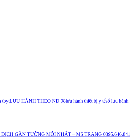
 tbyt
LƯU HÀNH THEO NĐ 98
lưu hành thiết bị y tế
số lưu hành
DỊCH GẮN TƯỜNG MỚI NHẤT – MS TRANG 0395.646.841