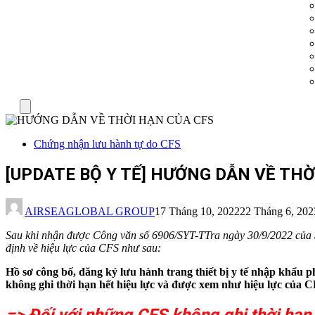
Menu
Chứng nhận lưu hành tự do CFS
[UPDATE BỘ Y TẾ] HƯỚNG DẪN VỀ THỜ
AIRSEAGLOBAL GROUP
17 Tháng 10, 2022
22 Tháng 6, 202
Sau khi nhận được Công văn số 6906/SYT-TTra ngày 30/9/2022 của S
định về hiệu lực của CFS như sau:
Hồ sơ công bố, đăng ký lưu hành trang thiết bị y tế nhập khẩu p
không ghi thời hạn hết hiệu lực và được xem như hiệu lực của C
=> Đối với những CFS không ghi thời hạn h