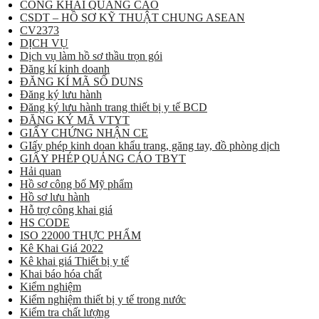
CÔNG KHAI QUẢNG CÁO
CSDT – HỒ SƠ KỸ THUẬT CHUNG ASEAN
CV2373
DỊCH VỤ
Dịch vụ làm hồ sơ thầu trọn gói
Đăng kí kinh doanh
ĐĂNG KÍ MÃ SỐ DUNS
Đăng ký lưu hành
Đăng ký lưu hành trang thiết bị y tế BCD
ĐĂNG KÝ MÃ VTYT
GIẤY CHỨNG NHẬN CE
GIấy phép kinh doan khẩu trang, găng tay, đồ phòng dịch
GIẤY PHÉP QUẢNG CÁO TBYT
Hải quan
Hồ sơ công bố Mỹ phẩm
Hồ sơ lưu hành
Hỗ trợ công khai giá
HS CODE
ISO 22000 THỰC PHẨM
Kê Khai Giá 2022
Kê khai giá Thiết bị y tế
Khai báo hóa chất
Kiểm nghiệm
Kiểm nghiệm thiết bị y tế trong nước
Kiểm tra chất lượng