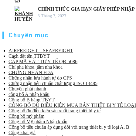
CHÍNH THỨC GIA HẠN GIẤY PHÉP NHẬP
3 Tháng 3, 2023
Chuyên mục
AIRFREIGHT – SEAFREIGHT
Cách đặt tên TTBYT
CẤP MÃ VẬT TƯ Y TẾ QĐ 5086
Chỉ nha khoa, tăm nha khoa
CHỨNG NHẬN FDA
Chứng nhận lưu hành tự do CFS
Chứng nhận tiêu chuẩn chất lượng ISO 13485
Chuyển phát nhanh
công bố A nhập khẩu
Công bố B hàng TBYT
CÔNG BỐ ĐỦ ĐIỀU KIỆN MUA BÁN THIẾT BỊ Y TẾ LOẠI
Công bố đủ điều kiện sản xuất trang thiết bị y tế
Công bố mỹ phẩm
Công bố Mỹ phẩm Nhập khẩu
Công bố tiêu chuẩn áp dụng đối với trang thiết bị y tế loại A, B
Công khai giá