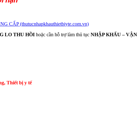
 (thutucnhapkhauthietbiyte.com.vn)
G LO THU HỒI
hoặc cần hỗ trợ làm thủ tục
NHẬP KHẨU – VẬN
Thiết bị y tế