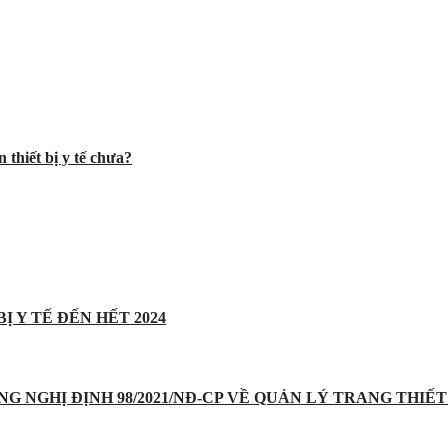
 thiết bị y tế chưa?
Ị Y TẾ ĐẾN HẾT 2024
UNG NGHỊ ĐỊNH 98/2021/NĐ-CP VỀ QUẢN LÝ TRANG THIẾT 