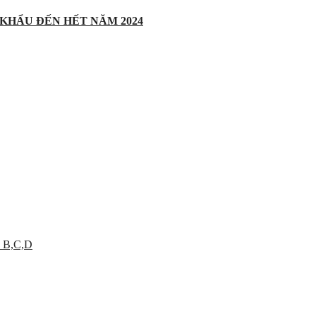
 KHẨU ĐẾN HẾT NĂM 2024
 B,C,D