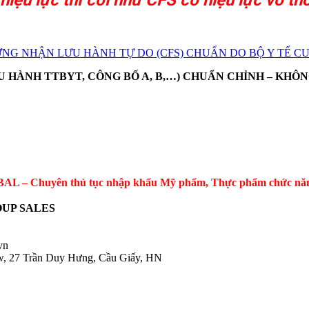
G NHẬN LƯU HÀNH TỰ DO (CFS) CHUẨN DO BỘ Y TẾ CUNG CẤP
 HÀNH TTBYT, CÔNG BỐ A, B,…) CHUẨN CHỈNH – KHÔN
 – Chuyên thủ tục nhập khẩu Mỹ phẩm, Thực phẩm chức năng, 
UP SALES
.vn
ow, 27 Trần Duy Hưng, Cầu Giấy, HN