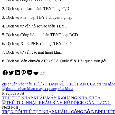
2. Dịch vụ xin Lưu hành TBYT loại C,D
3. Dịch vụ Phân loại TBYT chuyên nghiệp
4. Dịch vụ tư vấn hồ sơ vào thầu TBYT
5. Dịch vụ Công bố mua bán TBYT loại BCD
6. Dịch vụ Xin GPNK các loại TBYT khác
7. Dịch vụ tư vấn các mặt hàng khác
8. Dịch vụ Vận chuyển AIR / SEA Quốc tế & Hải quan trọn gói
Share on Facebook
Tweet on Twitter
Share on LinkedIn
Pin on Pinterest
Save to pocket
Share on Reddit
Share via Email
cfs chuẩn vào thầu
HƯỚNG DẪN VỀ THỜI HẠN CỦA cfs
lưu hành
Điều
Previous Post
hướng
THỦ TỤC NHẬP KHẨU MÁY X-QUANG NHA KHOA
bài
Next Post
viết
TRỌN GÓI THỦ TỤC NHẬP KHẨU – CÔNG BỐ B BÌNH HÚT 