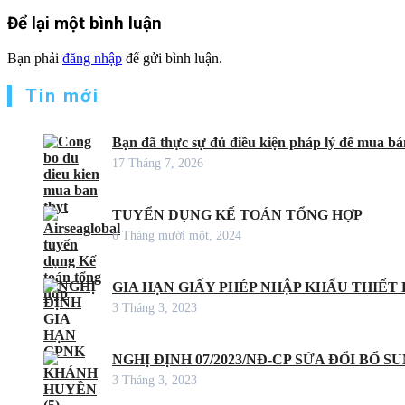
Để lại một bình luận
Bạn phải
đăng nhập
để gửi bình luận.
Tin mới
Bạn đã thực sự đủ điều kiện pháp lý để mua bán
17 Tháng 7, 2026
TUYỂN DỤNG KẾ TOÁN TỔNG HỢP
6 Tháng mười một, 2024
GIA HẠN GIẤY PHÉP NHẬP KHẨU THIẾT B
3 Tháng 3, 2023
NGHỊ ĐỊNH 07/2023/NĐ-CP SỬA ĐỔI BỔ S
3 Tháng 3, 2023