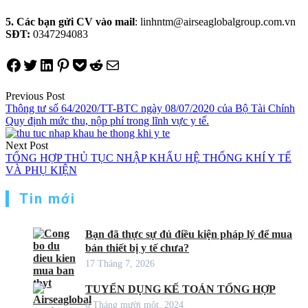
5. Các bạn gửi CV vào mail
: linhntm@airseaglobalgroup.com.vn
SĐT:
0347294083
Share on Facebook
Tweet on Twitter
Share on LinkedIn
Pin on Pinterest
Save to pocket
Share on Reddit
Share via Email
Điều
Previous Post
Thông tư số 64/2020/TT-BTC ngày 08/07/2020 của Bộ Tài Chính
hướng
Quy định mức thu, nộp phí trong lĩnh vực y tế.
bài
Next Post
viết
TỔNG HỢP THỦ TỤC NHẬP KHẨU HỆ THỐNG KHÍ Y TẾ
VÀ PHỤ KIỆN
Tin mới
Bạn đã thực sự đủ điều kiện pháp lý để mua
bán thiết bị y tế chưa?
17 Tháng 7, 2026
TUYỂN DỤNG KẾ TOÁN TỔNG HỢP
6 Tháng mười một, 2024