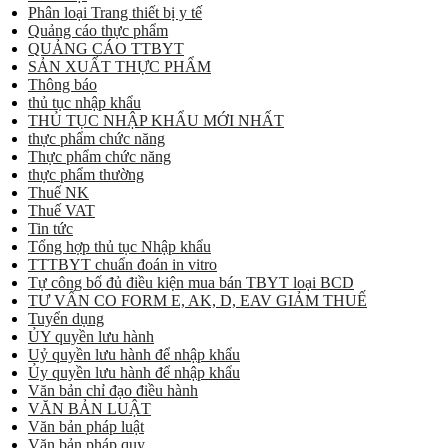
Phân loại Trang thiết bị y tế
Quảng cáo thực phẩm
QUẢNG CÁO TTBYT
SẢN XUẤT THỰC PHẨM
Thông báo
thủ tục nhập khẩu
THỦ TỤC NHẬP KHẨU MỚI NHẤT
thực phẩm chức năng
Thực phẩm chức năng
thực phẩm thường
Thuế NK
Thuế VAT
Tin tức
Tổng hợp thủ tục Nhập khẩu
TTTBYT chuẩn đoán in vitro
Tự công bố đủ điều kiện mua bán TBYT loại BCD
TƯ VẤN CO FORM E, AK, D, EAV GIẢM THUẾ
Tuyển dụng
ỦY quyền lưu hành
Uỷ quyền lưu hành để nhập khẩu
Ủy quyền lưu hành để nhập khẩu
Văn bản chỉ đạo điều hành
VĂN BẢN LUẬT
Văn bản pháp luật
Văn bản pháp quy