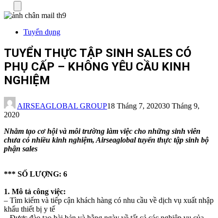
Menu
Tuyển dụng
TUYỂN THỰC TẬP SINH SALES CÓ
PHỤ CẤP – KHÔNG YÊU CẦU KINH
NGHIỆM
AIRSEAGLOBAL GROUP
18 Tháng 7, 2020
30 Tháng 9,
2020
Nhằm tạo cơ hội và môi trường làm việc cho những sinh viên
chưa có nhiều kinh nghiệm, Airseaglobal tuyển thực tập sinh bộ
phận sales
***
SỐ LƯỢNG: 6
1. Mô tả công việc:
– Tìm kiếm và tiếp cận khách hàng có nhu cầu về dịch vụ xuất nhập
khẩu thiết bị y tế
– Được đào tạo bài bản và hằng ngày về tất cả các nghiệp vụ của