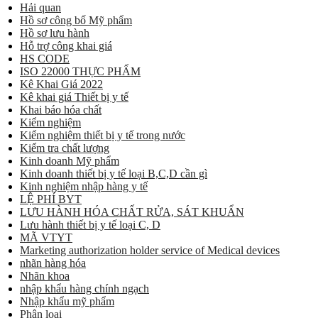
Hải quan
Hồ sơ công bố Mỹ phẩm
Hồ sơ lưu hành
Hỗ trợ công khai giá
HS CODE
ISO 22000 THỰC PHẨM
Kê Khai Giá 2022
Kê khai giá Thiết bị y tế
Khai báo hóa chất
Kiểm nghiệm
Kiểm nghiệm thiết bị y tế trong nước
Kiểm tra chất lượng
Kinh doanh Mỹ phẩm
Kinh doanh thiết bị y tế loại B,C,D cần gì
Kinh nghiệm nhập hàng y tế
LỆ PHÍ BYT
LƯU HÀNH HÓA CHẤT RỬA, SÁT KHUẨN
Lưu hành thiết bị y tế loại C, D
MÃ VTYT
Marketing authorization holder service of Medical devices
nhãn hàng hóa
Nhãn khoa
nhập khẩu hàng chính ngạch
Nhập khẩu mỹ phẩm
Phân loại