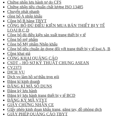
Chứng nhận lưu hành tự do CFS
Chứng nhận tiêu chuẩn chất lượng ISO 13485
Chuyển phát nhanh
công bố A nhập khẩu
Công bố B hàng TBYT
CÔNG BỐ ĐỦ ĐIỀU KIỆN MUA BÁN THIẾT BỊ Y TẾ
LOẠI B,C,D
Công bố đủ điều kiện sản xuất trang thiết bị y tế
Công bố mỹ phẩm
Công bố Mỹ phẩm Nhập khẩu
Công bố tiêu chuẩn áp dụng đối với trang thiết bị y tế loại A, B
Công khai giá
CÔNG KHAI QUẢNG CÁO
CSDT – HỒ SƠ KỸ THUẬT CHUNG ASEAN
CV2373
DỊCH VỤ
Dịch vụ làm hồ sơ thầu trọn gói
Đăng kí kinh doanh
ĐĂNG KÍ MÃ SỐ DUNS
Đăng ký lưu hành
Đăng ký lưu hành trang thiết bị y tế BCD
ĐĂNG KÝ MÃ VTYT
GIẤY CHỨNG NHẬN CE
GIấy phép kinh doan khẩu trang, găng tay, đồ phòng dịch
GIẤY PHÉP QUẢNG CÁO TBYT