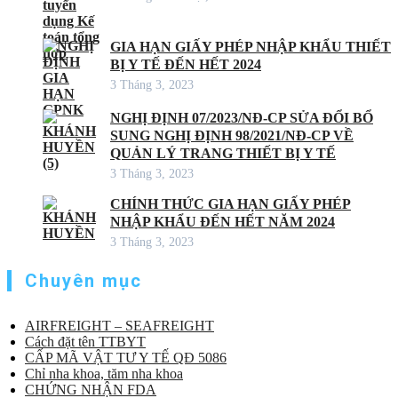
GIA HẠN GIẤY PHÉP NHẬP KHẨU THIẾT
BỊ Y TẾ ĐẾN HẾT 2024
3 Tháng 3, 2023
NGHỊ ĐỊNH 07/2023/NĐ-CP SỬA ĐỔI BỔ
SUNG NGHỊ ĐỊNH 98/2021/NĐ-CP VỀ
QUẢN LÝ TRANG THIẾT BỊ Y TẾ
3 Tháng 3, 2023
CHÍNH THỨC GIA HẠN GIẤY PHÉP
NHẬP KHẨU ĐẾN HẾT NĂM 2024
3 Tháng 3, 2023
Chuyên mục
AIRFREIGHT – SEAFREIGHT
Cách đặt tên TTBYT
CẤP MÃ VẬT TƯ Y TẾ QĐ 5086
Chỉ nha khoa, tăm nha khoa
CHỨNG NHẬN FDA