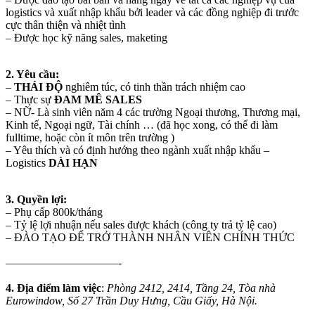
logistics và xuất nhập khẩu bởi leader và các đồng nghiệp đi trước
cực thân thiện và nhiệt tình
– Được học kỹ năng sales, maketing
2. Yêu cầu:
–
THÁI ĐỘ
nghiêm túc, có tinh thần trách nhiệm cao
– Thực sự
ĐAM MÊ SALES
– NỮ- Là sinh viên năm 4 các trường Ngoại thương, Thương mại,
Kinh tế, Ngoại ngữ, Tài chính … (đã học xong, có thể đi làm
fulltime, hoặc còn ít môn trên trường )
– Yêu thích và có định hướng theo ngành xuất nhập khẩu –
Logistics
DÀI HẠN
3. Quyền lợi:
– Phụ cấp 800k/tháng
– Tỷ lệ lợi nhuận nếu sales được khách (công ty trả tỷ lệ cao)
– ĐÀO TẠO ĐỂ TRỞ THÀNH NHÂN VIÊN CHÍNH THỨC
——————————-
4. Địa điểm làm việc
:
Phòng 2412, 2414, Tầng 24, Tòa nhà
Eurowindow, Số 27 Trần Duy Hưng, Cầu Giấy, Hà Nội.