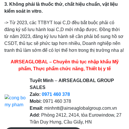
3. Không phải là thuốc thử, chất hiệu chuẩn, vật liệu
kiểm soát in vitro.
-> Từ 2023, các TTBYT loại C,D đều bắt buộc phải có
đăng ký số lưu hành loại C,D mới nhập được. Đồng thời
từ năm 2023, đăng ký lưu hành sẽ cần phải bổ sung hồ sơ
CSDT, thủ tục sẽ phức tạp hơn nhiều, Doanh nghiệp nên
tranh thủ làm sớm để có lợi thế hơn trong thị trường nha ạ!
AIRSEAGLOBAL – Chuyên thủ tục nhập khẩu Mỹ
phẩm, Thực phẩm chức năng, Thiết bị y tế
Tuyết Minh
–
AIRSEAGLOBAL GROUP
SALES
Zalo:
0971 460 378
Mobi:
0971 460 378
Email:
minhntt@airseaglobalgroup.com.vn
Add
: Phòng 2412, 2414, tòa Eurowindow, 27
Trần Duy Hưng, Cầu Giấy, HN