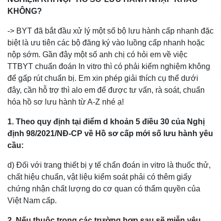
KHÔNG?
-> BYT đã bắt đầu xử lý một số bộ lưu hành cấp nhanh đặc
biệt là ưu tiên các bộ đăng ký vào luồng cấp nhanh hoặc
nộp sớm. Gần đây một số anh chị có hỏi em về việc
TTBYT chuẩn đoán In vitro thì có phải kiểm nghiệm không
để gấp rút chuẩn bị. Em xin phép giải thích cụ thể dưới
đây, cần hỗ trợ thì alo em để được tư vấn, rà soát, chuẩn
hóa hồ sơ lưu hành từ A-Z nhé ạ!
1. Theo quy định tại điểm d khoản 5 điều 30 của Nghị
định 98/2021/NĐ-CP về Hồ sơ cấp mới số lưu hành yêu
cầu:
d) Đối với trang thiết bị y tế chẩn đoán in vitro là thuốc thử,
chất hiệu chuẩn, vật liệu kiểm soát phải có thêm giấy
chứng nhận chất lượng do cơ quan có thẩm quyền của
Việt Nam cấp.
2. Nếu thuộc trong các trường hợp sau sẽ miễn yêu