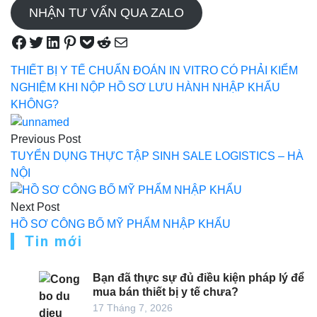
NHẬN TƯ VẤN QUA ZALO
Share on Facebook
Tweet on Twitter
Share on LinkedIn
Pin on Pinterest
Save to pocket
Share on Reddit
Share via Email
THIẾT BỊ Y TẾ CHUẨN ĐOÁN IN VITRO CÓ PHẢI KIỂM
NGHIỆM KHI NỘP HỒ SƠ LƯU HÀNH NHẬP KHẨU
KHÔNG?
Điều
Previous Post
hướng
TUYỂN DỤNG THỰC TẬP SINH SALE LOGISTICS – HÀ
bài
NỘI
viết
Next Post
HỒ SƠ CÔNG BỐ MỸ PHẨM NHẬP KHẨU
Tin mới
Bạn đã thực sự đủ điều kiện pháp lý để
mua bán thiết bị y tế chưa?
17 Tháng 7, 2026