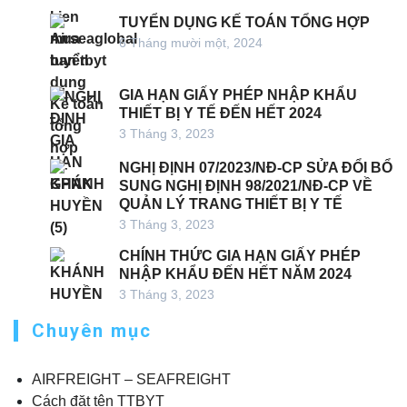
TUYỂN DỤNG KẾ TOÁN TỔNG HỢP
6 Tháng mười một, 2024
GIA HẠN GIẤY PHÉP NHẬP KHẨU
THIẾT BỊ Y TẾ ĐẾN HẾT 2024
3 Tháng 3, 2023
NGHỊ ĐỊNH 07/2023/NĐ-CP SỬA ĐỔI BỔ
SUNG NGHỊ ĐỊNH 98/2021/NĐ-CP VỀ
QUẢN LÝ TRANG THIẾT BỊ Y TẾ
3 Tháng 3, 2023
CHÍNH THỨC GIA HẠN GIẤY PHÉP
NHẬP KHẨU ĐẾN HẾT NĂM 2024
3 Tháng 3, 2023
Chuyên mục
AIRFREIGHT – SEAFREIGHT
Cách đặt tên TTBYT