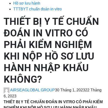
Hồ sơ lưu hành
TTTBYT chuẩn đoán in vitro
THIẾT BỊ Y TẾ CHUẨN
ĐOÁN IN VITRO CÓ
PHẢI KIỂM NGHIỆM
KHI NỘP HỒ SƠ LƯU
HÀNH NHẬP KHẨU
KHÔNG?
AIRSEAGLOBAL GROUP
30 Tháng 1, 2023
22 Tháng
6, 2023
THIẾT BỊ Y TẾ
CHUẨN ĐOÁN IN VITRO CÓ PHẢI KIỂM
NGHIỆM KHI NỘP HỒ SƠ LƯU HÀNH NHẬP KHẨU