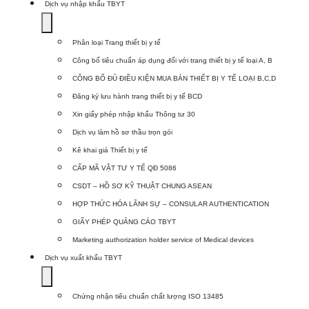
Dịch vụ nhập khẩu TBYT
Show
submenu
Phân loại Trang thiết bị y tế
for
Công bố tiêu chuẩn áp dụng đối với trang thiết bị y tế loại A, B
Dịch
CÔNG BỐ ĐỦ ĐIỀU KIỆN MUA BÁN THIẾT BỊ Y TẾ LOẠI B,C,D
vụ
Đăng ký lưu hành trang thiết bị y tế BCD
nhập
Xin giấy phép nhập khẩu Thông tư 30
khẩu
Dịch vụ làm hồ sơ thầu trọn gói
TBYT
Kê khai giá Thiết bị y tế
CẤP MÃ VẬT TƯ Y TẾ QĐ 5086
CSDT – HỒ SƠ KỸ THUẬT CHUNG ASEAN
HỢP THỨC HÓA LÃNH SỰ – CONSULAR AUTHENTICATION
GIẤY PHÉP QUẢNG CÁO TBYT
Marketing authorization holder service of Medical devices
Dịch vụ xuất khẩu TBYT
Show
submenu
Chứng nhận tiêu chuẩn chất lượng ISO 13485
for