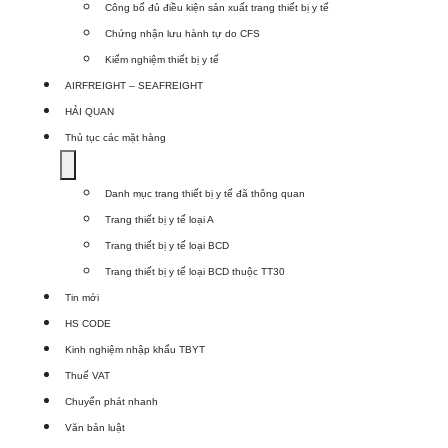
Công bố đủ điều kiện sản xuất trang thiết bị y tế
Dịch
Chứng nhận lưu hành tự do CFS
vụ
Kiểm nghiệm thiết bị y tế
xuất
AIRFREIGHT – SEAFREIGHT
khẩu
HẢI QUAN
TBYT
Thủ tục các mặt hàng
Show
submenu
Danh mục trang thiết bị y tế đã thông quan
for
Trang thiết bị y tế loại A
Thủ
Trang thiết bị y tế loại BCD
tục
Trang thiết bị y tế loại BCD thuộc TT30
các
Tin mới
mặt
HS CODE
hàng
Kinh nghiệm nhập khẩu TBYT
Thuế VAT
Chuyển phát nhanh
Văn bản luật