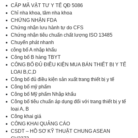
CẤP MÃ VẬT TƯ Y TẾ QĐ 5086
Chỉ nha khoa, tăm nha khoa
CHỨNG NHẬN FDA
Chứng nhận lưu hành tự do CFS
Chứng nhận tiêu chuẩn chất lượng ISO 13485
Chuyển phát nhanh
công bố A nhập khẩu
Công bố B hàng TBYT
CÔNG BỐ ĐỦ ĐIỀU KIỆN MUA BÁN THIẾT BỊ Y TẾ
LOẠI B,C,D
Công bố đủ điều kiện sản xuất trang thiết bị y tế
Công bố mỹ phẩm
Công bố Mỹ phẩm Nhập khẩu
Công bố tiêu chuẩn áp dụng đối với trang thiết bị y tế
loại A, B
Công khai giá
CÔNG KHAI QUẢNG CÁO
CSDT – HỒ SƠ KỸ THUẬT CHUNG ASEAN