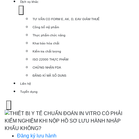
Dịch vụ khác
Show
submenu
TƯ VẤN CO FORM E, AK, D, EAV GIẢM THUẾ
for
Công bố mỹ phẩm
Dịch
Thực phẩm chức năng
vụ
Khai báo hóa chất
khác
Kiểm tra chất lượng
ISO 22000 THỰC PHẨM
CHỨNG NHẬN FDA
ĐĂNG KÍ MÃ SỐ DUNS
Liên hệ
Tuyển dụng
Menu
Đăng ký lưu hành