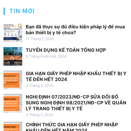
g
TIN MỚI
b
à
Bạn đã thực sự đủ điều kiện pháp lý để mua
bán thiết bị y tế chưa?
i
17 Tháng 7, 2026
v
TUYỂN DỤNG KẾ TOÁN TỔNG HỢP
i
6 Tháng mười một, 2024
ế
t
GIA HẠN GIẤY PHÉP NHẬP KHẨU THIẾT BỊ Y
TẾ ĐẾN HẾT 2024
3 Tháng 3, 2023
NGHỊ ĐỊNH 07/2023/NĐ-CP SỬA ĐỔI BỔ
SUNG NGHỊ ĐỊNH 98/2021/NĐ-CP VỀ QUẢN
LÝ TRANG THIẾT BỊ Y TẾ
3 Tháng 3, 2023
CHÍNH THỨC GIA HẠN GIẤY PHÉP NHẬP
KHẨU ĐẾN HẾT NĂM 2024