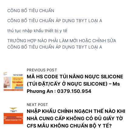
CÔNG BỐ TIÊU CHUẨN
CÔNG BỐ TIÊU CHUẨN ÁP DỤNG TBYT LOẠI A
thủ tục nhập khẩu thiết bị y tế
TRƯỜNG HỢP NÀO PHẢI LÀM MỚI HOẶC CHỈNH SỬA
CÔNG BỐ TIÊU CHUẨN ÁP DỤNG TBYT LOẠI A
Đ
PREVIOUS POST
MÃ HS CODE TÚI NÂNG NGỰC SILICONE
i
(TÚI ĐẶT/CẤY Ở NGỰC SILICONE) – Ms
ề
Phương An : 0379.150.954
u
NEXT POST
h
NHẬP KHẨU CHÍNH NGẠCH THẾ NÀO KHI
ư
NHÀ CUNG CẤP KHÔNG CÓ ĐỦ GIẤY TỜ
ớ
CFS MẪU KHÔNG CHUẨN BỘ Y TẾ?
n