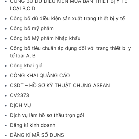
CÔNG BỐ ĐỦ ĐIỀU KIỆN MUA BÁN THIẾT BỊ Y TẾ
LOẠI B,C,D
Công bố đủ điều kiện sản xuất trang thiết bị y tế
Công bố mỹ phẩm
Công bố Mỹ phẩm Nhập khẩu
Công bố tiêu chuẩn áp dụng đối với trang thiết bị y
tế loại A, B
Công khai giá
CÔNG KHAI QUẢNG CÁO
CSDT – HỒ SƠ KỸ THUẬT CHUNG ASEAN
CV2373
DỊCH VỤ
Dịch vụ làm hồ sơ thầu trọn gói
Đăng kí kinh doanh
ĐĂNG KÍ MÃ SỐ DUNS