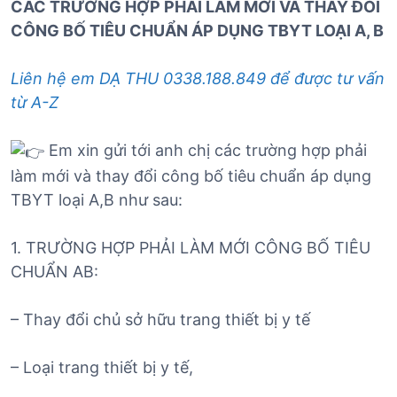
CÁC TRƯỜNG HỢP PHẢI LÀM MỚI VÀ THAY ĐỔI
CÔNG BỐ TIÊU CHUẨN ÁP DỤNG TBYT LOẠI A, B
Liên hệ em DẠ THU 0338.188.849 để được tư vấn
từ A-Z
Em xin gửi tới anh chị các trường hợp phải
làm mới và thay đổi công bố tiêu chuẩn áp dụng
TBYT loại A,B như sau:
1. TRƯỜNG HỢP PHẢI LÀM MỚI CÔNG BỐ TIÊU
CHUẨN AB:
– Thay đổi chủ sở hữu trang thiết bị y tế
– Loại trang thiết bị y tế,