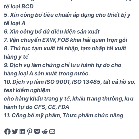
tế loại BCD
5. Xin công bố tiêu chuẩn áp dụng cho thiết bị y
tế loại A
6. Xin công bố đủ điều kiện sản xuất
7. Vận chuyển EXW, FOB khai hải quan trọn gói
8. Thủ tục tạm xuất tái nhập, tạm nhập tái xuất
hàng y tế
9. Dịch vụ làm chứng chỉ lưu hành tự do cho
hàng loại A sản xuất
trong
nước.
10. Dịch vụ làm ISO 9001, ISO 13485, tất cả hồ sơ,
test kiểm nghiệm
cho
hàng khẩu trang y tế, khẩu trang thường, lưu
hành tự do CFS, CE, FDA
11. Công bố mỹ phẩm, Thực phẩm chức năng
Share on Facebook
Tweet on Twitter
Share on LinkedIn
Pin on Pinterest
Save to pocket
Share on Reddit
Share via Email