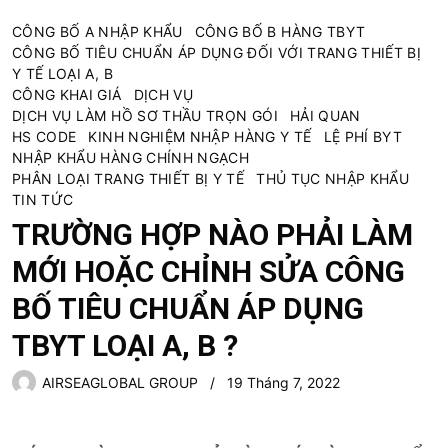
CÔNG BỐ A NHẬP KHẨU
CÔNG BỐ B HÀNG TBYT
CÔNG BỐ TIÊU CHUẨN ÁP DỤNG ĐỐI VỚI TRANG THIẾT BỊ
Y TẾ LOẠI A, B
CÔNG KHAI GIÁ
DỊCH VỤ
DỊCH VỤ LÀM HỒ SƠ THẦU TRỌN GÓI
HẢI QUAN
HS CODE
KINH NGHIỆM NHẬP HÀNG Y TẾ
LỆ PHÍ BYT
NHẬP KHẨU HÀNG CHÍNH NGẠCH
PHÂN LOẠI TRANG THIẾT BỊ Y TẾ
THỦ TỤC NHẬP KHẨU
TIN TỨC
TRƯỜNG HỢP NÀO PHẢI LÀM
MỚI HOẶC CHỈNH SỬA CÔNG
BỐ TIÊU CHUẨN ÁP DỤNG
TBYT LOẠI A, B ?
AIRSEAGLOBAL GROUP
19 Tháng 7, 2022