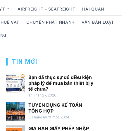
BYT
AIRFREIGHT – SEAFREIGHT
HẢI QUAN
S
h
THUẾ VAT
CHUYỂN PHÁT NHANH
VĂN BẢN LUẬT
o
w
ỤNG
s
u
b
m
TIN MỚI
e
n
Bạn đã thực sự đủ điều kiện
u
pháp lý để mua bán thiết bị y
tế chưa?
f
17 Tháng 7, 2026
o
r
TUYỂN DỤNG KẾ TOÁN
D
TỔNG HỢP
ị
6 Tháng mười một, 2024
c
GIA HẠN GIẤY PHÉP NHẬP