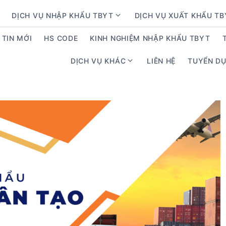
DỊCH VỤ NHẬP KHẨU TBYT
DỊCH VỤ XUẤT KHẨU T
S
h
TIN MỚI
HS CODE
KINH NGHIỆM NHẬP KHẨU TBYT
o
w
DỊCH VỤ KHÁC
LIÊN HỆ
TUYỂN D
S
s
h
u
o
b
w
m
s
e
u
n
b
u
m
f
e
o
n
r
u
D
f
ị
o
c
r