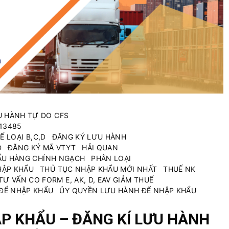
h
D
v
ị
ụ
c
n
h
h
v
ậ
ụ
p
k
k
h
h
á
ẩ
 HÀNH TỰ DO CFS
c
u
13485
T
Ế LOẠI B,C,D
ĐĂNG KÝ LƯU HÀNH
B
D
ĐĂNG KÝ MÃ VTYT
HẢI QUAN
ẨU HÀNG CHÍNH NGẠCH
PHÂN LOẠI
Y
HẬP KHẨU
THỦ TỤC NHẬP KHẨU MỚI NHẤT
THUẾ NK
T
TƯ VẤN CO FORM E, AK, D, EAV GIẢM THUẾ
ĐỂ NHẬP KHẨU
ỦY QUYỀN LƯU HÀNH ĐỂ NHẬP KHẨU
P KHẨU – ĐĂNG KÍ LƯU HÀNH