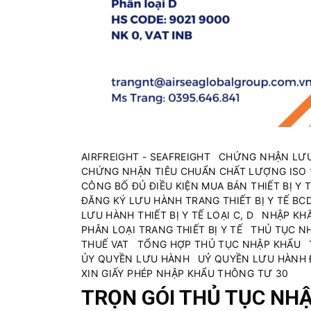
ủ
t
ụ
c
c
á
c
m
ặ
AIRFREIGHT - SEAFREIGHT
CHỨNG NHẬN LƯU
t
CHỨNG NHẬN TIÊU CHUẨN CHẤT LƯỢNG ISO 
h
CÔNG BỐ ĐỦ ĐIỀU KIỆN MUA BÁN THIẾT BỊ Y T
à
ĐĂNG KÝ LƯU HÀNH TRANG THIẾT BỊ Y TẾ BC
n
LƯU HÀNH THIẾT BỊ Y TẾ LOẠI C, D
NHẬP KH
PHÂN LOẠI TRANG THIẾT BỊ Y TẾ
THỦ TỤC N
g
THUẾ VAT
TỔNG HỢP THỦ TỤC NHẬP KHẨU
ỦY QUYỀN LƯU HÀNH
UỶ QUYỀN LƯU HÀNH 
XIN GIẤY PHÉP NHẬP KHẨU THÔNG TƯ 30
TRỌN GÓI THỦ TỤC NHẬ