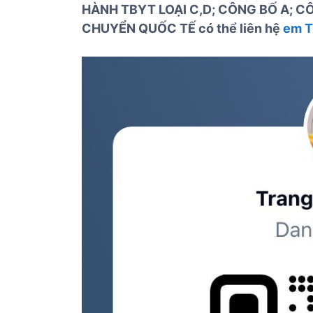
HÀNH TBYT LOẠI C,D; CÔNG BỐ A; CÔ
CHUYỂN QUỐC TẾ có thể liên hệ
em T