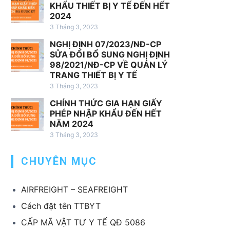
h
KHẨU THIẾT BỊ Y TẾ ĐẾN HẾT
v
2024
ụ
3 Tháng 3, 2023
x
NGHỊ ĐỊNH 07/2023/NĐ-CP
u
SỬA ĐỔI BỔ SUNG NGHỊ ĐỊNH
ấ
98/2021/NĐ-CP VỀ QUẢN LÝ
t
TRANG THIẾT BỊ Y TẾ
k
3 Tháng 3, 2023
h
CHÍNH THỨC GIA HẠN GIẤY
ẩ
PHÉP NHẬP KHẨU ĐẾN HẾT
u
NĂM 2024
T
3 Tháng 3, 2023
B
CHUYÊN MỤC
Y
T
AIRFREIGHT – SEAFREIGHT
Cách đặt tên TTBYT
CẤP MÃ VẬT TƯ Y TẾ QĐ 5086