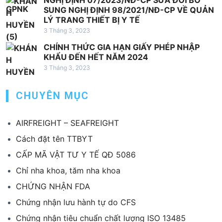
NGHỊ ĐỊNH 07/2023/NĐ-CP SỬA ĐỔI BỔ
SUNG NGHỊ ĐỊNH 98/2021/NĐ-CP VỀ QUẢN
LÝ TRANG THIẾT BỊ Y TẾ
3 Tháng 3, 2023
CHÍNH THỨC GIA HẠN GIẤY PHÉP NHẬP
KHẨU ĐẾN HẾT NĂM 2024
3 Tháng 3, 2023
CHUYÊN MỤC
AIRFREIGHT – SEAFREIGHT
Cách đặt tên TTBYT
CẤP MÃ VẬT TƯ Y TẾ QĐ 5086
Chỉ nha khoa, tăm nha khoa
CHỨNG NHẬN FDA
Chứng nhận lưu hành tự do CFS
Chứng nhận tiêu chuẩn chất lượng ISO 13485