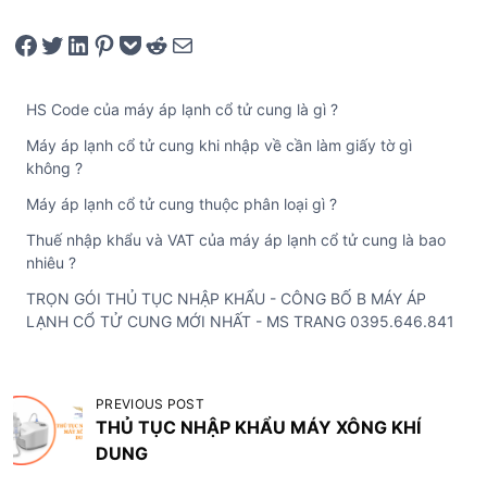
Share on Facebook
Tweet on Twitter
Share on LinkedIn
Pin on Pinterest
Save to pocket
Share on Reddit
Share via Email
HS Code của máy áp lạnh cổ tử cung là gì ?
Máy áp lạnh cổ tử cung khi nhập về cần làm giấy tờ gì
không ?
Máy áp lạnh cổ tử cung thuộc phân loại gì ?
Thuế nhập khẩu và VAT của máy áp lạnh cổ tử cung là bao
nhiêu ?
TRỌN GÓI THỦ TỤC NHẬP KHẨU - CÔNG BỐ B MÁY ÁP
LẠNH CỔ TỬ CUNG MỚI NHẤT - MS TRANG 0395.646.841
Đ
PREVIOUS POST
THỦ TỤC NHẬP KHẨU MÁY XÔNG KHÍ
i
DUNG
ề