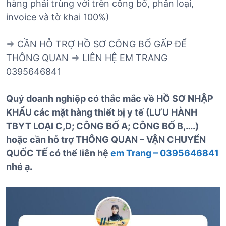
hàng phải trùng với trên công bố, phân loại,
invoice và tờ khai 100%)
=> CẦN HỖ TRỢ HỒ SƠ CÔNG BỐ GẤP ĐỂ
THÔNG QUAN => LIÊN HỆ EM TRANG
0395646841
Quý doanh nghiệp có thắc mắc về HỒ SƠ NHẬP
KHẨU các mặt hàng thiết bị y tế (LƯU HÀNH
TBYT LOẠI C,D; CÔNG BỐ A; CÔNG BỐ B,….)
hoặc cần hỗ trợ THÔNG QUAN – VẬN CHUYỂN
QUỐC TẾ có thể liên hệ
em Trang – 0395646841
nhé ạ.