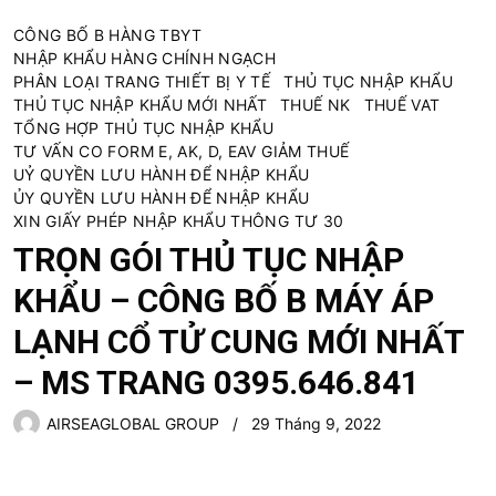
CÔNG BỐ B HÀNG TBYT
NHẬP KHẨU HÀNG CHÍNH NGẠCH
PHÂN LOẠI TRANG THIẾT BỊ Y TẾ
THỦ TỤC NHẬP KHẨU
THỦ TỤC NHẬP KHẨU MỚI NHẤT
THUẾ NK
THUẾ VAT
TỔNG HỢP THỦ TỤC NHẬP KHẨU
TƯ VẤN CO FORM E, AK, D, EAV GIẢM THUẾ
UỶ QUYỀN LƯU HÀNH ĐỂ NHẬP KHẨU
ỦY QUYỀN LƯU HÀNH ĐỂ NHẬP KHẨU
XIN GIẤY PHÉP NHẬP KHẨU THÔNG TƯ 30
TRỌN GÓI THỦ TỤC NHẬP
KHẨU – CÔNG BỐ B MÁY ÁP
LẠNH CỔ TỬ CUNG MỚI NHẤT
– MS TRANG 0395.646.841
AIRSEAGLOBAL GROUP
29 Tháng 9, 2022