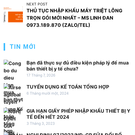
u
NEXT POST
THỦ TỤC NHẬP KHẨU MÁY TRIỆT LÔNG
h
TRỌN GÓI MỚI NHẤT – MS LINH ĐAN
ư
0973.189.870 (ZALO/TEL)
ớ
n
TIN MỚI
g
b
Bạn đã thực sự đủ điều kiện pháp lý để mua
à
bán thiết bị y tế chưa?
17 Tháng 7, 2026
i
v
TUYỂN DỤNG KẾ TOÁN TỔNG HỢP
6 Tháng mười một, 2024
i
ế
GIA HẠN GIẤY PHÉP NHẬP KHẨU THIẾT BỊ Y
t
TẾ ĐẾN HẾT 2024
3 Tháng 3, 2023