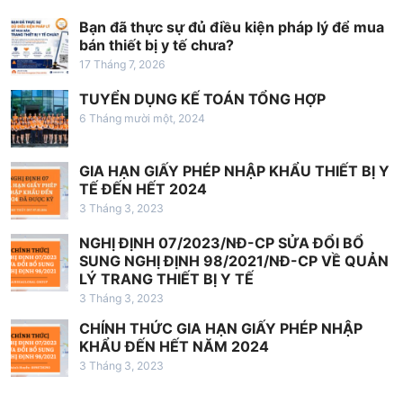
à
Bạn đã thực sự đủ điều kiện pháp lý để mua
bán thiết bị y tế chưa?
i
17 Tháng 7, 2026
v
TUYỂN DỤNG KẾ TOÁN TỔNG HỢP
i
6 Tháng mười một, 2024
ế
t
GIA HẠN GIẤY PHÉP NHẬP KHẨU THIẾT BỊ Y
TẾ ĐẾN HẾT 2024
3 Tháng 3, 2023
NGHỊ ĐỊNH 07/2023/NĐ-CP SỬA ĐỔI BỔ
SUNG NGHỊ ĐỊNH 98/2021/NĐ-CP VỀ QUẢN
LÝ TRANG THIẾT BỊ Y TẾ
3 Tháng 3, 2023
CHÍNH THỨC GIA HẠN GIẤY PHÉP NHẬP
KHẨU ĐẾN HẾT NĂM 2024
3 Tháng 3, 2023