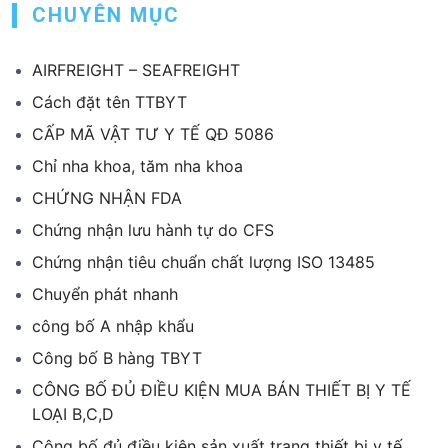
CHUYÊN MỤC
AIRFREIGHT – SEAFREIGHT
Cách đặt tên TTBYT
CẤP MÃ VẬT TƯ Y TẾ QĐ 5086
Chỉ nha khoa, tăm nha khoa
CHỨNG NHẬN FDA
Chứng nhận lưu hành tự do CFS
Chứng nhận tiêu chuẩn chất lượng ISO 13485
Chuyển phát nhanh
công bố A nhập khẩu
Công bố B hàng TBYT
CÔNG BỐ ĐỦ ĐIỀU KIỆN MUA BÁN THIẾT BỊ Y TẾ
LOẠI B,C,D
Công bố đủ điều kiện sản xuất trang thiết bị y tế