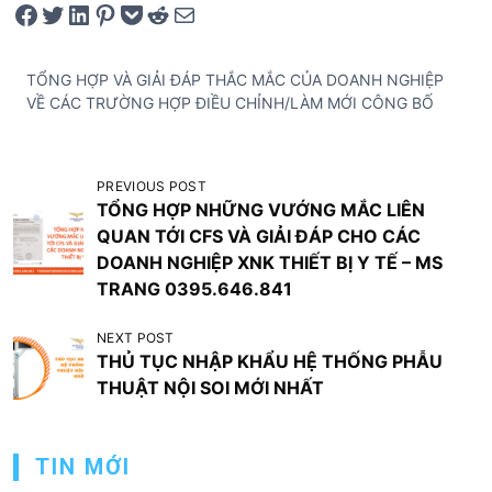
Share on Facebook
Tweet on Twitter
Share on LinkedIn
Pin on Pinterest
Save to pocket
Share on Reddit
Share via Email
TỔNG HỢP VÀ GIẢI ĐÁP THẮC MẮC CỦA DOANH NGHIỆP
VỀ CÁC TRƯỜNG HỢP ĐIỀU CHỈNH/LÀM MỚI CÔNG BỐ
Đ
PREVIOUS POST
TỔNG HỢP NHỮNG VƯỚNG MẮC LIÊN
i
QUAN TỚI CFS VÀ GIẢI ĐÁP CHO CÁC
ề
DOANH NGHIỆP XNK THIẾT BỊ Y TẾ – MS
u
TRANG 0395.646.841
h
NEXT POST
ư
THỦ TỤC NHẬP KHẨU HỆ THỐNG PHẪU
ớ
THUẬT NỘI SOI MỚI NHẤT
n
g
TIN MỚI
b