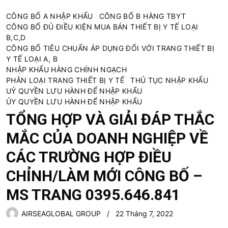
CÔNG BỐ A NHẬP KHẨU
CÔNG BỐ B HÀNG TBYT
CÔNG BỐ ĐỦ ĐIỀU KIỆN MUA BÁN THIẾT BỊ Y TẾ LOẠI
B,C,D
CÔNG BỐ TIÊU CHUẨN ÁP DỤNG ĐỐI VỚI TRANG THIẾT BỊ
Y TẾ LOẠI A, B
NHẬP KHẨU HÀNG CHÍNH NGẠCH
PHÂN LOẠI TRANG THIẾT BỊ Y TẾ
THỦ TỤC NHẬP KHẨU
UỶ QUYỀN LƯU HÀNH ĐỂ NHẬP KHẨU
ỦY QUYỀN LƯU HÀNH ĐỂ NHẬP KHẨU
TỔNG HỢP VÀ GIẢI ĐÁP THẮC
MẮC CỦA DOANH NGHIỆP VỀ
CÁC TRƯỜNG HỢP ĐIỀU
CHỈNH/LÀM MỚI CÔNG BỐ –
MS TRANG 0395.646.841
AIRSEAGLOBAL GROUP
22 Tháng 7, 2022