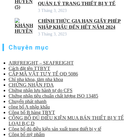
QUẢN LÝ TRANG THIẾT BỊ Y TẾ
3 Tháng 3, 2023
CHÍNH THỨC GIA HẠN GIẤY PHÉP
NHẬP KHẨU ĐẾN HẾT NĂM 2024
3 Tháng 3, 2023
Chuyên mục
AIRFREIGHT – SEAFREIGHT
Cách đặt tên TTBYT
CẤP MÃ VẬT TƯ Y TẾ QĐ 5086
Chỉ nha khoa, tăm nha khoa
CHỨNG NHẬN FDA
Chứng nhận lưu hành tự do CFS
Chứng nhận tiêu chuẩn chất lượng ISO 13485
Chuyển phát nhanh
công bố A nhập khẩu
Công bố B hàng TBYT
CÔNG BỐ ĐỦ ĐIỀU KIỆN MUA BÁN THIẾT BỊ Y TẾ
LOẠI B,C,D
Công bố đủ điều kiện sản xuất trang thiết bị y tế
Công bố mỹ phẩm