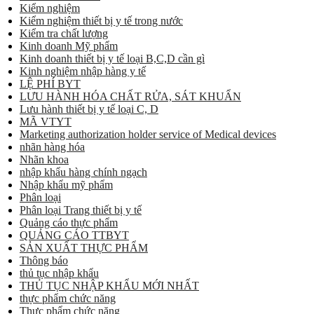
Kiểm nghiệm
Kiểm nghiệm thiết bị y tế trong nước
Kiểm tra chất lượng
Kinh doanh Mỹ phẩm
Kinh doanh thiết bị y tế loại B,C,D cần gì
Kinh nghiệm nhập hàng y tế
LỆ PHÍ BYT
LƯU HÀNH HÓA CHẤT RỬA, SÁT KHUẨN
Lưu hành thiết bị y tế loại C, D
MÃ VTYT
Marketing authorization holder service of Medical devices
nhãn hàng hóa
Nhãn khoa
nhập khẩu hàng chính ngạch
Nhập khẩu mỹ phẩm
Phân loại
Phân loại Trang thiết bị y tế
Quảng cáo thực phẩm
QUẢNG CÁO TTBYT
SẢN XUẤT THỰC PHẨM
Thông báo
thủ tục nhập khẩu
THỦ TỤC NHẬP KHẨU MỚI NHẤT
thực phẩm chức năng
Thực phẩm chức năng