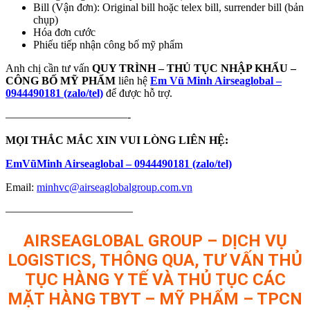
Bill (Vận đơn): Original bill hoặc telex bill, surrender bill (bản
chụp)
Hóa đơn cước
Phiếu tiếp nhận công bố mỹ phẩm
Anh chị cần tư vấn
QUY TRÌNH – THỦ TỤC NHẬP KHẨU –
CÔNG BỐ MỸ PHẨM
liên hệ
E
m
V
ũ
M
i
n
h
Airseaglobal –
0944490181 (zalo/tel)
để được hỗ trợ.
———————————-
MỌI THẮC MẮC XIN VUI LÒNG LIÊN HỆ:
Em
Vũ
Minh Airseaglobal – 0944490181 (zalo/tel)
Email:
minhvc@airseaglobalgroup.com.vn
———————————–
AIRSEAGLOBAL GROUP – DỊCH VỤ
LOGISTICS, THÔNG QUA, TƯ VẤN THỦ
TỤC HÀNG Y TẾ VÀ THỦ TỤC CÁC
MẶT HÀNG TBYT – MỸ PHẨM – TPCN