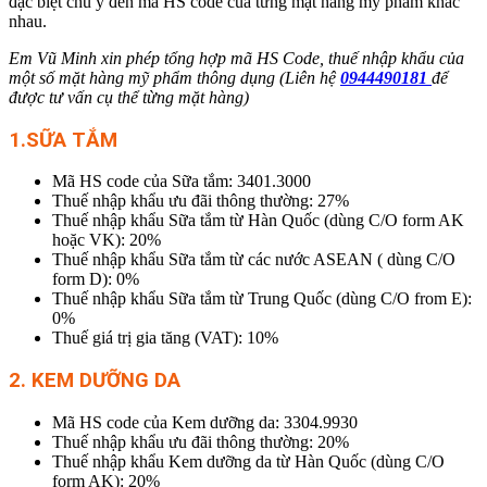
đặc biệt chú ý đến mã HS code của từng mặt hàng mỹ phẩm khác
nhau.
Em Vũ Minh xin phép tổng hợp mã HS Code, thuế nhập khẩu của
một số mặt hàng mỹ phẩm thông dụng (Liên hệ
0944490181
để
được tư vấn cụ thể từng mặt hàng)
1.SỮA TẮM
Mã HS code của Sữa tắm: 3401.3000
Thuế nhập khẩu ưu đãi thông thường: 27%
Thuế nhập khẩu Sữa tắm từ Hàn Quốc (dùng C/O form AK
hoặc VK): 20%
Thuế nhập khẩu Sữa tắm từ các nước ASEAN ( dùng C/O
form D): 0%
Thuế nhập khẩu Sữa tắm từ Trung Quốc (dùng C/O from E):
0%
Thuế giá trị gia tăng (VAT): 10%
2. KEM DƯỠNG DA
Mã HS code của Kem dưỡng da: 3304.9930
Thuế nhập khẩu ưu đãi thông thường: 20%
Thuế nhập khẩu Kem dưỡng da từ Hàn Quốc (dùng C/O
form AK): 20%