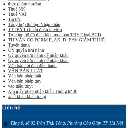
thực phẩm thường
Thuế NK
Thuế VAT
Tin tức
Tổng hợp thủ tục Nhập khẩu
TTTBYT chuẩn đoán in vitro
Tự công bố đủ điều kiện mua bán TBYT loại BCD
TƯ VẤN CO FORM E, AK, D, EAV GIẢM THUẾ
Tuyển dụng
ỦY quyền lưu hành
Uỷ quyền lưu hành để nhập khẩu
Ủy quyền lưu hành để nhập khẩu
Văn bản chỉ đạo điều hành
VĂN BẢN LUẬT
Văn bản pháp luật
Văn bản pháp quy
vào thầu ttbyt
Xin giấy phép nhập khẩu Thông tư 30
xuất khẩu khẩu trang
Liên hệ
Tầng 8, số 82 Trần Thái Tông, Phường Cầu Giấy, TP Hà Nội