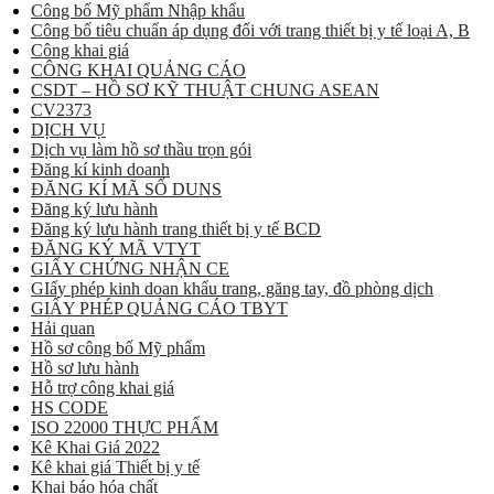
Công bố Mỹ phẩm Nhập khẩu
Công bố tiêu chuẩn áp dụng đối với trang thiết bị y tế loại A, B
Công khai giá
CÔNG KHAI QUẢNG CÁO
CSDT – HỒ SƠ KỸ THUẬT CHUNG ASEAN
CV2373
DỊCH VỤ
Dịch vụ làm hồ sơ thầu trọn gói
Đăng kí kinh doanh
ĐĂNG KÍ MÃ SỐ DUNS
Đăng ký lưu hành
Đăng ký lưu hành trang thiết bị y tế BCD
ĐĂNG KÝ MÃ VTYT
GIẤY CHỨNG NHẬN CE
GIấy phép kinh doan khẩu trang, găng tay, đồ phòng dịch
GIẤY PHÉP QUẢNG CÁO TBYT
Hải quan
Hồ sơ công bố Mỹ phẩm
Hồ sơ lưu hành
Hỗ trợ công khai giá
HS CODE
ISO 22000 THỰC PHẨM
Kê Khai Giá 2022
Kê khai giá Thiết bị y tế
Khai báo hóa chất