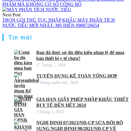
bài
PHẨM MÀ KHÔNG CÓ SỐ CÔNG BỐ
viết
Next Post
TRỌN GÓI THỦ TỤC NHẬP KHẨU MÁY PHÂN TÍCH
NƯỚC TIỂU MỚI NHẤT- MS HIỀN 0988726654
Tin mới
Bạn đã thực sự đủ điều kiện pháp lý để mua
bán thiết bị y tế chưa?
17 Tháng 7, 2026
TUYỂN DỤNG KẾ TOÁN TỔNG HỢP
6 Tháng mười một, 2024
GIA HẠN GIẤY PHÉP NHẬP KHẨU THIẾT
BỊ Y TẾ ĐẾN HẾT 2024
3 Tháng 3, 2023
NGHỊ ĐỊNH 07/2023/NĐ-CP SỬA ĐỔI BỔ
SUNG NGHỊ ĐỊNH 98/2021/NĐ-CP VỀ