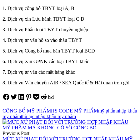
1. Dịch vụ công bố TBYT loại A, B
2. Dịch vụ xin Lưu hành TBYT loại C,D
3. Dịch vụ Phân loại TBYT chuyên nghiệp
4. Dịch vụ tư vấn hồ sơ vào thầu TBYT
5. Dịch vụ Công bố mua bán TBYT loại BCD
6. Dịch vụ Xin GPNK các loại TBYT khác
7. Dịch vụ tư vấn các mặt hàng khác
8. Dịch vụ Vận chuyển AIR / SEA Quốc tế & Hải quan trọn gói
Share on Facebook
Tweet on Twitter
Share on LinkedIn
Pin on Pinterest
Save to pocket
Share on Reddit
Share via Email
CÔNG BỐ MỸ PHẨM
HS CODE MỸ PHẨM
mỹ phẩm
nhập khẩu
mỹ phẩm
thủ tục nhập khẩu mỹ phẩm
Điều
hướng
Previous Post
MỨC XỬ PHẠT ĐỐI VỚI TRƯỜNG HỢP NHẬP KHẨU MỸ