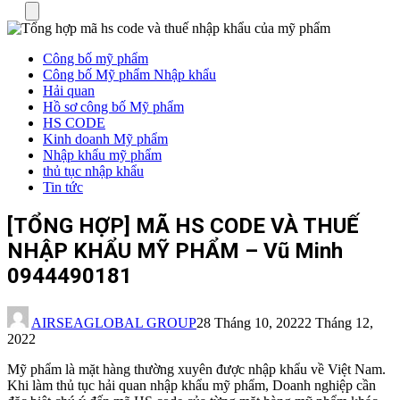
Menu
Công bố mỹ phẩm
Công bố Mỹ phẩm Nhập khẩu
Hải quan
Hồ sơ công bố Mỹ phẩm
HS CODE
Kinh doanh Mỹ phẩm
Nhập khẩu mỹ phẩm
thủ tục nhập khẩu
Tin tức
[TỔNG HỢP] MÃ HS CODE VÀ THUẾ
NHẬP KHẨU MỸ PHẨM – Vũ Minh
0944490181
AIRSEAGLOBAL GROUP
28 Tháng 10, 2022
2 Tháng 12,
2022
Mỹ phẩm là mặt hàng thường xuyên được nhập khẩu về Việt Nam.
Khi làm thủ tục hải quan nhập khẩu mỹ phẩm, Doanh nghiệp cần