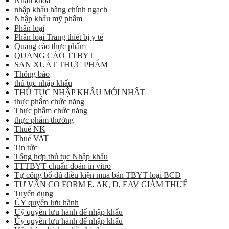
Nhãn khoa
nhập khẩu hàng chính ngạch
Nhập khẩu mỹ phẩm
Phân loại
Phân loại Trang thiết bị y tế
Quảng cáo thực phẩm
QUẢNG CÁO TTBYT
SẢN XUẤT THỰC PHẨM
Thông báo
thủ tục nhập khẩu
THỦ TỤC NHẬP KHẨU MỚI NHẤT
thực phẩm chức năng
Thực phẩm chức năng
thực phẩm thường
Thuế NK
Thuế VAT
Tin tức
Tổng hợp thủ tục Nhập khẩu
TTTBYT chuẩn đoán in vitro
Tự công bố đủ điều kiện mua bán TBYT loại BCD
TƯ VẤN CO FORM E, AK, D, EAV GIẢM THUẾ
Tuyển dụng
ỦY quyền lưu hành
Uỷ quyền lưu hành để nhập khẩu
Ủy quyền lưu hành để nhập khẩu