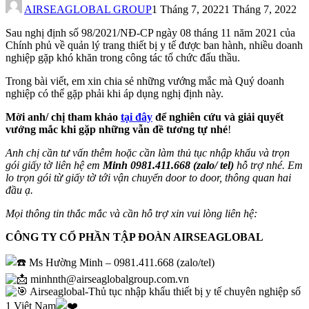
AIRSEAGLOBAL GROUP
1 Tháng 7, 2022
1 Tháng 7, 2022
Sau nghị định số 98/2021/NĐ-CP ngày 08 tháng 11 năm 2021 của
Chính phủ về quản lý trang thiết bị y tế được ban hành, nhiều doanh
nghiệp gặp khó khăn trong công tác tổ chức đấu thầu.
Trong bài viết, em xin chia sẻ những vướng mắc mà Quý doanh
nghiệp có thể gặp phải khi áp dụng nghị định này.
Mời anh/ chị tham khảo
tại đây
để nghiên cứu và giải quyết
vướng mắc khi gặp những vẫn đề tương tự nhé
!
Anh chị cần tư vấn thêm hoặc cần làm thủ tục nhập khẩu và trọn
gói giấy tờ liên hệ em
Minh 0981.411.668 (zalo/ tel)
hỗ trợ nhé. Em
lo trọn gói từ giấy tờ tới vận chuyển door to door, thông quan hai
đầu ạ.
Mọi thông tin thắc mắc và cần hỗ trợ xin vui lòng liên hệ:
CÔNG TY CỔ PHẦN TẬP ĐOÀN AIRSEAGLOBAL
Ms Hường Minh – 0981.411.668 (zalo/tel)
minhnth@airseaglobalgroup.com.vn
Airseaglobal-Thủ tục nhập khẩu thiết bị y tế chuyên nghiệp số
1 Việt Nam