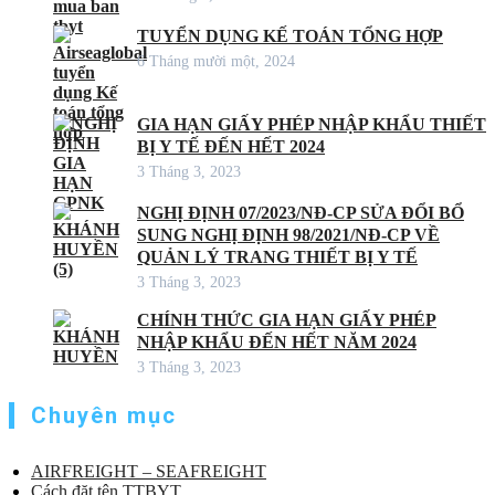
TUYỂN DỤNG KẾ TOÁN TỔNG HỢP
6 Tháng mười một, 2024
GIA HẠN GIẤY PHÉP NHẬP KHẨU THIẾT
BỊ Y TẾ ĐẾN HẾT 2024
3 Tháng 3, 2023
NGHỊ ĐỊNH 07/2023/NĐ-CP SỬA ĐỔI BỔ
SUNG NGHỊ ĐỊNH 98/2021/NĐ-CP VỀ
QUẢN LÝ TRANG THIẾT BỊ Y TẾ
3 Tháng 3, 2023
CHÍNH THỨC GIA HẠN GIẤY PHÉP
NHẬP KHẨU ĐẾN HẾT NĂM 2024
3 Tháng 3, 2023
Chuyên mục
AIRFREIGHT – SEAFREIGHT
Cách đặt tên TTBYT