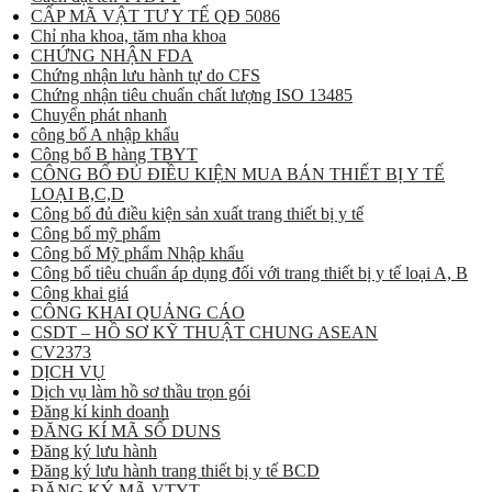
CẤP MÃ VẬT TƯ Y TẾ QĐ 5086
Chỉ nha khoa, tăm nha khoa
CHỨNG NHẬN FDA
Chứng nhận lưu hành tự do CFS
Chứng nhận tiêu chuẩn chất lượng ISO 13485
Chuyển phát nhanh
công bố A nhập khẩu
Công bố B hàng TBYT
CÔNG BỐ ĐỦ ĐIỀU KIỆN MUA BÁN THIẾT BỊ Y TẾ
LOẠI B,C,D
Công bố đủ điều kiện sản xuất trang thiết bị y tế
Công bố mỹ phẩm
Công bố Mỹ phẩm Nhập khẩu
Công bố tiêu chuẩn áp dụng đối với trang thiết bị y tế loại A, B
Công khai giá
CÔNG KHAI QUẢNG CÁO
CSDT – HỒ SƠ KỸ THUẬT CHUNG ASEAN
CV2373
DỊCH VỤ
Dịch vụ làm hồ sơ thầu trọn gói
Đăng kí kinh doanh
ĐĂNG KÍ MÃ SỐ DUNS
Đăng ký lưu hành
Đăng ký lưu hành trang thiết bị y tế BCD
ĐĂNG KÝ MÃ VTYT