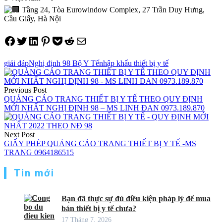
Tầng 24, Tòa Eurowindow Complex, 27 Trần Duy Hưng,
Cầu Giấy, Hà Nội
Share on Facebook
Tweet on Twitter
Share on LinkedIn
Pin on Pinterest
Save to pocket
Share on Reddit
Share via Email
giải đáp
Nghị định 98 Bộ Y Tế
nhập khẩu thiết bị y tế
Điều
hướng
Previous Post
QUẢNG CÁO TRANG THIẾT BỊ Y TẾ THEO QUY ĐỊNH
bài
MỚI NHẤT NGHỊ ĐỊNH 98 – MS LINH ĐAN 0973.189.870
viết
Next Post
GIẤY PHÉP QUẢNG CÁO TRANG THIẾT BỊ Y TẾ -MS
TRANG 0964186515
Tin mới
Bạn đã thực sự đủ điều kiện pháp lý để mua
bán thiết bị y tế chưa?
17 Tháng 7, 2026