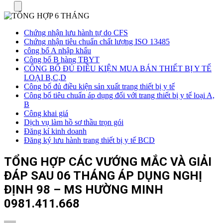
Menu
Chứng nhận lưu hành tự do CFS
Chứng nhận tiêu chuẩn chất lượng ISO 13485
công bố A nhập khẩu
Công bố B hàng TBYT
CÔNG BỐ ĐỦ ĐIỀU KIỆN MUA BÁN THIẾT BỊ Y TẾ
LOẠI B,C,D
Công bố đủ điều kiện sản xuất trang thiết bị y tế
Công bố tiêu chuẩn áp dụng đối với trang thiết bị y tế loại A,
B
Công khai giá
Dịch vụ làm hồ sơ thầu trọn gói
Đăng kí kinh doanh
Đăng ký lưu hành trang thiết bị y tế BCD
TỔNG HỢP CÁC VƯỚNG MẮC VÀ GIẢI
ĐÁP SAU 06 THÁNG ÁP DỤNG NGHỊ
ĐỊNH 98 – MS HƯỜNG MINH
0981.411.668