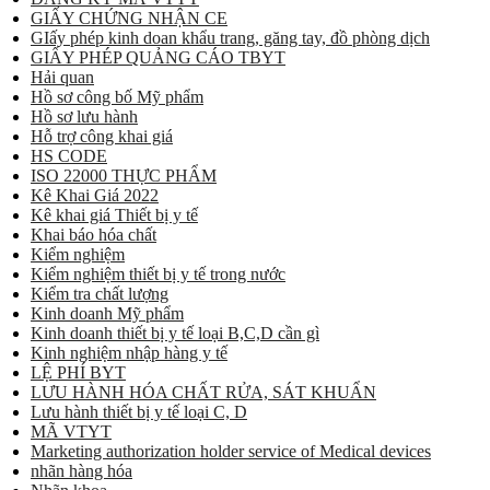
GIẤY CHỨNG NHẬN CE
GIấy phép kinh doan khẩu trang, găng tay, đồ phòng dịch
GIẤY PHÉP QUẢNG CÁO TBYT
Hải quan
Hồ sơ công bố Mỹ phẩm
Hồ sơ lưu hành
Hỗ trợ công khai giá
HS CODE
ISO 22000 THỰC PHẨM
Kê Khai Giá 2022
Kê khai giá Thiết bị y tế
Khai báo hóa chất
Kiểm nghiệm
Kiểm nghiệm thiết bị y tế trong nước
Kiểm tra chất lượng
Kinh doanh Mỹ phẩm
Kinh doanh thiết bị y tế loại B,C,D cần gì
Kinh nghiệm nhập hàng y tế
LỆ PHÍ BYT
LƯU HÀNH HÓA CHẤT RỬA, SÁT KHUẨN
Lưu hành thiết bị y tế loại C, D
MÃ VTYT
Marketing authorization holder service of Medical devices
nhãn hàng hóa