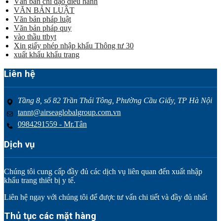
Văn bản chỉ đạo điều hành
VĂN BẢN LUẬT
Văn bản pháp luật
Văn bản pháp quy
vào thầu ttbyt
Xin giấy phép nhập khẩu Thông tư 30
xuất khẩu khẩu trang
Liên hệ
Tầng 8, số 82 Trần Thái Tông, Phường Cầu Giấy, TP Hà Nội
tannt@airseaglobalgroup.com.vn
0984291559 - Mr.Tân
Dịch vụ
Chúng tôi cung cấp đầy đủ các dịch vụ liên quan đến xuất nhập
khẩu trang thiết bị y tế.
Liên hệ ngay với chúng tôi để được tư vấn chi tiết và đầy đủ nhất
Thủ tục các mặt hàng