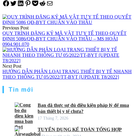
Share on Facebook
Tweet on Twitter
Share on LinkedIn
Pin on Pinterest
Save to pocket
Share on Reddit
Share via Email
Điều
hướng
Previous Post
QUY TRÌNH ĐĂNG KÝ MÃ VẬT TƯ Y TẾ THEO QUYẾT
bài
ĐỊNH 5086/QĐ-BYT CHUẨN VÀO THẦU – MS HOÀI
viết
0904.901.070
Next Post
HƯỚNG DẪN PHÂN LOẠI TRANG THIẾT BỊ Y TẾ NHANH
THEO THÔNG TƯ 05/2022/TT-BYT [UPDATE T8/2022]
Tin mới
Bạn đã thực sự đủ điều kiện pháp lý để mua
bán thiết bị y tế chưa?
17 Tháng 7, 2026
TUYỂN DỤNG KẾ TOÁN TỔNG HỢP