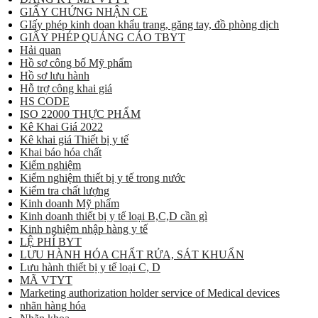
GIẤY CHỨNG NHẬN CE
GIấy phép kinh doan khẩu trang, găng tay, đồ phòng dịch
GIẤY PHÉP QUẢNG CÁO TBYT
Hải quan
Hồ sơ công bố Mỹ phẩm
Hồ sơ lưu hành
Hỗ trợ công khai giá
HS CODE
ISO 22000 THỰC PHẨM
Kê Khai Giá 2022
Kê khai giá Thiết bị y tế
Khai báo hóa chất
Kiểm nghiệm
Kiểm nghiệm thiết bị y tế trong nước
Kiểm tra chất lượng
Kinh doanh Mỹ phẩm
Kinh doanh thiết bị y tế loại B,C,D cần gì
Kinh nghiệm nhập hàng y tế
LỆ PHÍ BYT
LƯU HÀNH HÓA CHẤT RỬA, SÁT KHUẨN
Lưu hành thiết bị y tế loại C, D
MÃ VTYT
Marketing authorization holder service of Medical devices
nhãn hàng hóa