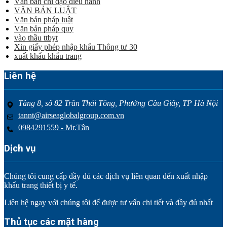
Văn bản chỉ đạo điều hành
VĂN BẢN LUẬT
Văn bản pháp luật
Văn bản pháp quy
vào thầu ttbyt
Xin giấy phép nhập khẩu Thông tư 30
xuất khẩu khẩu trang
Liên hệ
Tầng 8, số 82 Trần Thái Tông, Phường Cầu Giấy, TP Hà Nội
tannt@airseaglobalgroup.com.vn
0984291559 - Mr.Tân
Dịch vụ
Chúng tôi cung cấp đầy đủ các dịch vụ liên quan đến xuất nhập
khẩu trang thiết bị y tế.
Liên hệ ngay với chúng tôi để được tư vấn chi tiết và đầy đủ nhất
Thủ tục các mặt hàng