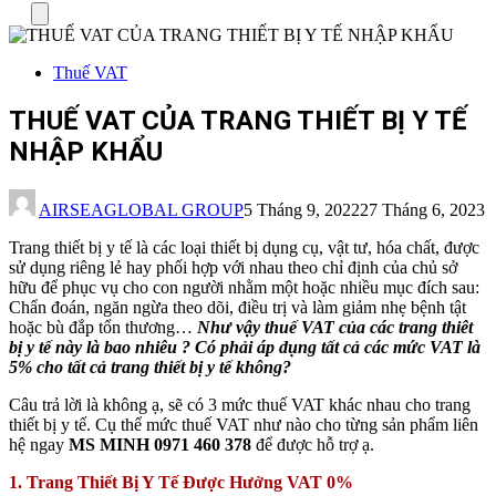
Menu
Thuế VAT
THUẾ VAT CỦA TRANG THIẾT BỊ Y TẾ
NHẬP KHẨU
AIRSEAGLOBAL GROUP
5 Tháng 9, 2022
27 Tháng 6, 2023
Trang thiết bị y tế là các loại thiết bị dụng cụ, vật tư, hóa chất, được
sử dụng riêng lẻ hay phối hợp với nhau theo chỉ định của chủ sở
hữu để phục vụ cho con người nhằm một hoặc nhiều mục đích sau:
Chẩn đoán, ngăn ngừa theo dõi, điều trị và làm giảm nhẹ bệnh tật
hoặc bù đắp tổn thương…
Như vậy thuế VAT của các trang thiêt
bị y tế này là bao nhiêu ? Có phải áp dụng tất cả các mức VAT là
5% cho tất cả trang thiết bị y tế không?
Câu trả lời là không ạ, sẽ có 3 mức thuế VAT khác nhau cho trang
thiết bị y tế. Cụ thể mức thuế VAT như nào cho từng sản phẩm liên
hệ ngay
MS MINH 0971 460 378
để được hỗ trợ ạ.
1. Trang Thiết Bị Y Tế Được Hưởng VAT 0%