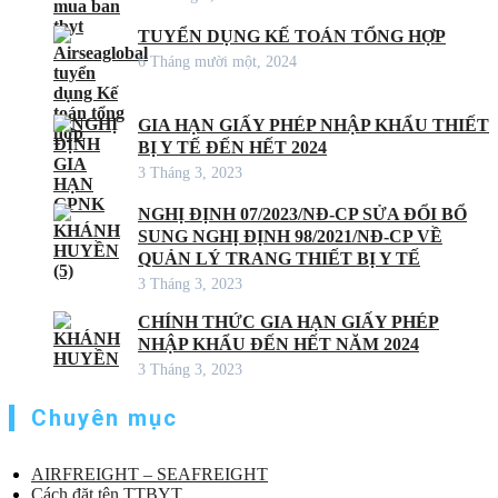
TUYỂN DỤNG KẾ TOÁN TỔNG HỢP
6 Tháng mười một, 2024
GIA HẠN GIẤY PHÉP NHẬP KHẨU THIẾT
BỊ Y TẾ ĐẾN HẾT 2024
3 Tháng 3, 2023
NGHỊ ĐỊNH 07/2023/NĐ-CP SỬA ĐỔI BỔ
SUNG NGHỊ ĐỊNH 98/2021/NĐ-CP VỀ
QUẢN LÝ TRANG THIẾT BỊ Y TẾ
3 Tháng 3, 2023
CHÍNH THỨC GIA HẠN GIẤY PHÉP
NHẬP KHẨU ĐẾN HẾT NĂM 2024
3 Tháng 3, 2023
Chuyên mục
AIRFREIGHT – SEAFREIGHT
Cách đặt tên TTBYT