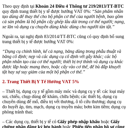
Theo quy định tại
Khoản 24 Điều 4 Thông tư 219/2013/TT-BTC
quy định trang thiết bị y tế được hưởng VAT 0%:
“Sản phẩm nhân
tạo dùng để thay thế cho bộ phận cơ thể của người bệnh, bao gồm
cả sản phẩm là bộ phận cấy ghép lâu dài trong cơ thể người; nạng,
xe lăn và dụng cụ chuyên dùng khác dùng cho người tàn tật.”
Ngoài ra, tại nghị định 83/2014/TT-BTC cũng có quy định bổ sung
trang thiết bị y tế được hưởng VAT 0%:
“Dụng cụ chỉnh hình, kể cả nạng, băng dùng trong phẫu thuật và
băng cố định; nẹp và các dụng cụ cố định vết gẫy khác; các bộ
phận nhân tạo của cơ thể người; thiết bị trợ thính và dụng cụ khác
được lắp hoặc mang theo, hoặc cấy vào cơ thể, để bù đắp khuyết
tật hay sự suy giảm của một bộ phận cơ thể.”
2. Trang Thiết Bị Y Tế Hưởng VAT 5%
– Thiết bị, dụng cụ y tế gồm máy móc và dụng cụ y tế: các loại máy
soi, chiếu, chụp dùng để khám, chữa bệnh; các thiết bị, dụng cụ
chuyên dùng để mổ, điều trị vết thương, ô tô cứu thương; dụng cụ
đo huyết áp, tim, mạch, dụng cụ truyền máu; bơm kim tiêm; dụng cụ
phòng tránh thai;
– Các dụng cụ, thiết bị y tế có
Giấy phép nhập khẩu
hoặc
Giấy
chứng nhận đăng ký lưu hành
hoặc
Phiếu tiếp nhận hồ sơ công