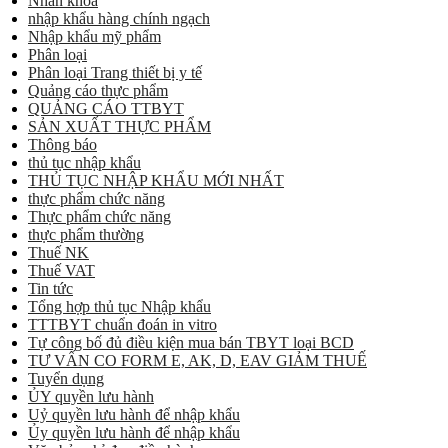
Nhãn khoa
nhập khẩu hàng chính ngạch
Nhập khẩu mỹ phẩm
Phân loại
Phân loại Trang thiết bị y tế
Quảng cáo thực phẩm
QUẢNG CÁO TTBYT
SẢN XUẤT THỰC PHẨM
Thông báo
thủ tục nhập khẩu
THỦ TỤC NHẬP KHẨU MỚI NHẤT
thực phẩm chức năng
Thực phẩm chức năng
thực phẩm thường
Thuế NK
Thuế VAT
Tin tức
Tổng hợp thủ tục Nhập khẩu
TTTBYT chuẩn đoán in vitro
Tự công bố đủ điều kiện mua bán TBYT loại BCD
TƯ VẤN CO FORM E, AK, D, EAV GIẢM THUẾ
Tuyển dụng
ỦY quyền lưu hành
Uỷ quyền lưu hành để nhập khẩu
Ủy quyền lưu hành để nhập khẩu