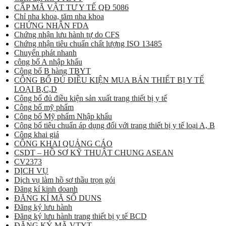
CẤP MÃ VẬT TƯ Y TẾ QĐ 5086
Chỉ nha khoa, tăm nha khoa
CHỨNG NHẬN FDA
Chứng nhận lưu hành tự do CFS
Chứng nhận tiêu chuẩn chất lượng ISO 13485
Chuyển phát nhanh
công bố A nhập khẩu
Công bố B hàng TBYT
CÔNG BỐ ĐỦ ĐIỀU KIỆN MUA BÁN THIẾT BỊ Y TẾ
LOẠI B,C,D
Công bố đủ điều kiện sản xuất trang thiết bị y tế
Công bố mỹ phẩm
Công bố Mỹ phẩm Nhập khẩu
Công bố tiêu chuẩn áp dụng đối với trang thiết bị y tế loại A, B
Công khai giá
CÔNG KHAI QUẢNG CÁO
CSDT – HỒ SƠ KỸ THUẬT CHUNG ASEAN
CV2373
DỊCH VỤ
Dịch vụ làm hồ sơ thầu trọn gói
Đăng kí kinh doanh
ĐĂNG KÍ MÃ SỐ DUNS
Đăng ký lưu hành
Đăng ký lưu hành trang thiết bị y tế BCD
ĐĂNG KÝ MÃ VTYT