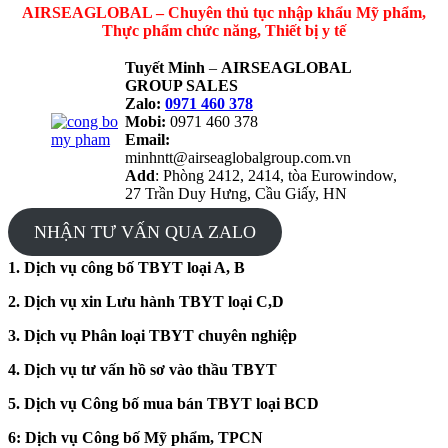
AIRSEAGLOBAL – Chuyên thủ tục nhập khẩu Mỹ phẩm,
Thực phẩm chức năng, Thiết bị y tế
Tuyết Minh
–
AIRSEAGLOBAL
GROUP SALES
Zalo:
0971 460 378
Mobi:
0971 460 378
Email:
minhntt@airseaglobalgroup.com.vn
Add
: Phòng 2412, 2414, tòa Eurowindow,
27 Trần Duy Hưng, Cầu Giấy, HN
NHẬN TƯ VẤN QUA ZALO
1. Dịch vụ công bố TBYT loại A, B
2. Dịch vụ xin Lưu hành TBYT loại C,D
3. Dịch vụ Phân loại TBYT chuyên nghiệp
4. Dịch vụ tư vấn hồ sơ vào thầu TBYT
5. Dịch vụ Công bố mua bán TBYT loại BCD
6: Dịch vụ Công bố Mỹ phẩm, TPCN