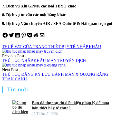
7. Dịch vụ Xin GPNK các loại TBYT khác
8. Dịch vụ tư vấn các mặt hàng khác
9. Dịch vụ Vận chuyển AIR / SEA Quốc tế & Hải quan trọn gói
Share on Facebook
Tweet on Twitter
Share on LinkedIn
Pin on Pinterest
Save to pocket
Share on Reddit
Share via Email
THUẾ VAT CỦA TRANG THIẾT BỊ Y TẾ NHẬP KHẨU
Điều
Previous Post
hướng
THỦ TỤC NHẬP KHẨU MÁY TRUYỀN DỊCH
bài
Next Post
viết
THỦ TỤC ĐĂNG KÝ LƯU HÀNH MÁY X-QUANG RĂNG
TOÀN CẢNH
Tin mới
Bạn đã thực sự đủ điều kiện pháp lý để mua
bán thiết bị y tế chưa?
17 Tháng 7, 2026