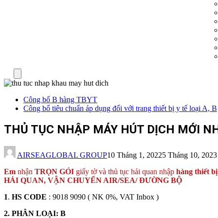
Menu
Công bố B hàng TBYT
Công bố tiêu chuẩn áp dụng đối với trang thiết bị y tế loại A, B
THỦ TỤC NHẬP MÁY HÚT DỊCH MỚI N
AIRSEAGLOBAL GROUP
10 Tháng 1, 2022
5 Tháng 10, 2023
Em
nhận
TRỌN GÓI
giấy tờ và thủ tục hải quan nhập
hàng thiết bị
HẢI QUAN, VẬN CHUYỂN AIR/SEA/ ĐƯỜNG BỘ
1
.
HS CODE
: 9018 9090 ( NK 0%, VAT Inbox )
2. PHÂN LOẠI: B