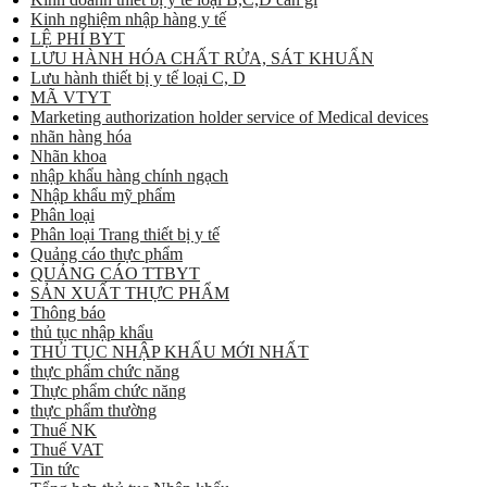
Kinh nghiệm nhập hàng y tế
LỆ PHÍ BYT
LƯU HÀNH HÓA CHẤT RỬA, SÁT KHUẨN
Lưu hành thiết bị y tế loại C, D
MÃ VTYT
Marketing authorization holder service of Medical devices
nhãn hàng hóa
Nhãn khoa
nhập khẩu hàng chính ngạch
Nhập khẩu mỹ phẩm
Phân loại
Phân loại Trang thiết bị y tế
Quảng cáo thực phẩm
QUẢNG CÁO TTBYT
SẢN XUẤT THỰC PHẨM
Thông báo
thủ tục nhập khẩu
THỦ TỤC NHẬP KHẨU MỚI NHẤT
thực phẩm chức năng
Thực phẩm chức năng
thực phẩm thường
Thuế NK
Thuế VAT
Tin tức