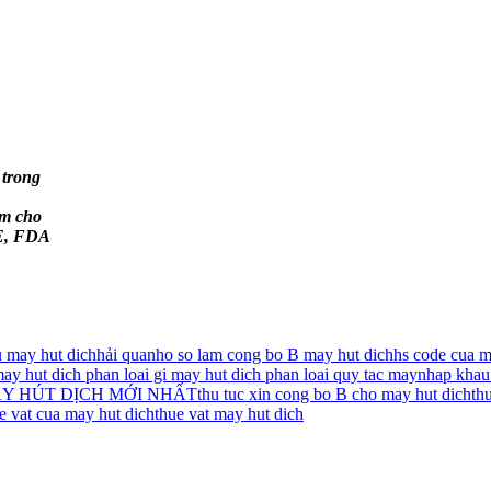
 trong
ệm cho
CE, FDA
 may hut dich
hải quan
ho so lam cong bo B may hut dich
hs code cua m
ay hut dich phan loai gi may hut dich phan loai quy tac may
nhap khau
Y HÚT DỊCH MỚI NHẤT
thu tuc xin cong bo B cho may hut dich
th
e vat cua may hut dich
thue vat may hut dich