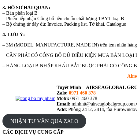
3. HỒ SƠ HẢI QUAN:
– Bản phân loại B
– Phiếu tiếp nhận Công bố tiêu chuẩn chất lượng TBYT loại B
– Bộ chứng từ đầy đủ: Invoice, Packing list, Tờ khai, Catalogue
4. LƯU Ý:
– 3M (MODEL, MANUFACTURE, MADE IN) trên tem nhãn hàng thực
– CẦN PHẢI CÓ CÔNG BỐ ĐỦ ĐIỀU KIỆN MUA BÁN LOẠI 
– HÀNG LOẠI B NHẬP KHẨU BẮT BUỘC PHẢI CÓ CÔNG B
Airs
Tuyết Minh
–
AIRSEAGLOBAL GRO
Zalo:
0971 460 378
Mobi:
0971 460 378
Email:
minhntt@airseaglobalgroup.com
Add
: Phòng 2412, 2414, tòa Eurowind
NHẬN TƯ VẤN QUA ZALO
CÁC DỊCH VỤ CUNG CẤP