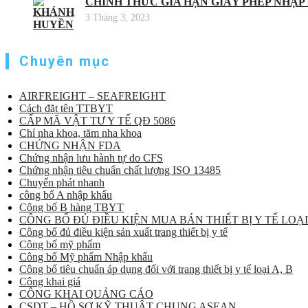
CHÍNH THỨC GIA HẠN GIẤY PHÉP NHẬP
3 Tháng 3, 2023
Chuyên mục
AIRFREIGHT – SEAFREIGHT
Cách đặt tên TTBYT
CẤP MÃ VẬT TƯ Y TẾ QĐ 5086
Chỉ nha khoa, tăm nha khoa
CHỨNG NHẬN FDA
Chứng nhận lưu hành tự do CFS
Chứng nhận tiêu chuẩn chất lượng ISO 13485
Chuyển phát nhanh
công bố A nhập khẩu
Công bố B hàng TBYT
CÔNG BỐ ĐỦ ĐIỀU KIỆN MUA BÁN THIẾT BỊ Y TẾ LOẠI
Công bố đủ điều kiện sản xuất trang thiết bị y tế
Công bố mỹ phẩm
Công bố Mỹ phẩm Nhập khẩu
Công bố tiêu chuẩn áp dụng đối với trang thiết bị y tế loại A, B
Công khai giá
CÔNG KHAI QUẢNG CÁO
CSDT – HỒ SƠ KỸ THUẬT CHUNG ASEAN