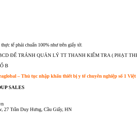
 tế phải chuẩn 100% như trên giấy tờ.
BCD ĐỂ TRÁNH QUẢN LÝ TT THANH KIỂM TRA ( PHẠT THE
Ố B
eaglobal – Thủ tục nhập khẩu thiết bị y tế chuyên nghiệp số 1 Việ
UP SALES
.vn
ow, 27 Trần Duy Hưng, Cầu Giấy, HN