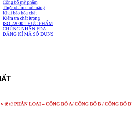
Công bố mỹ phẩm
Dịch
Thực phẩm chức năng
vụ
Khai báo hóa chất
khác
Kiểm tra chất lượng
ISO 22000 THỰC PHẨM
CHỨNG NHẬN FDA
ĐĂNG KÍ MÃ SỐ DUNS
HẤT
 y tế
từ
PHÂN LOẠI – CÔNG BỐ A/ CÔNG BỐ B / CÔNG BỐ 