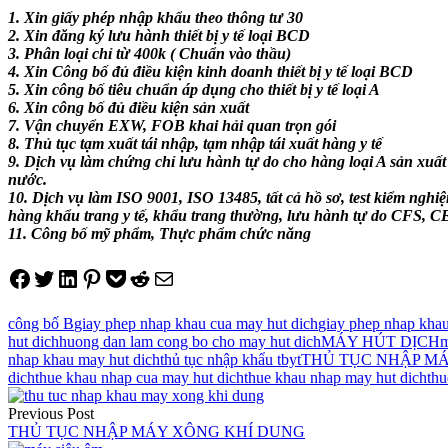
1. Xin giấy phép nhập khẩu theo thông tư 30
2. Xin đăng ký lưu hành thiết bị y tế loại BCD
3. Phân loại chỉ từ 400k ( Chuẩn vào thầu)
4. Xin Công bố đủ điều kiện kinh doanh thiết bị y tế loại BCD
5. Xin công bố tiêu chuẩn áp dụng cho thiết bị y tế loại A
6. Xin công bố đủ điều kiện sản xuất
7. Vận chuyển EXW, FOB khai hải quan trọn gói
8. Thủ tục tạm xuất tái nhập, tạm nhập tái xuất hàng y tế
9. Dịch vụ làm chứng chỉ lưu hành tự do cho hàng loại A sản xuất
nước.
10. Dịch vụ làm ISO 9001, ISO 13485, tất cả hồ sơ, test kiểm nghi
hàng khẩu trang y tế, khẩu trang thường, lưu hành tự do CFS, 
11. Công bố mỹ phẩm, Thực phẩm chức năng
Share on Facebook
Tweet on Twitter
Share on LinkedIn
Pin on Pinterest
Save to pocket
Share on Reddit
Share via Email
công bố B
giay phep nhap khau cua may hut dich
giay phep nhap khau
hut dich
huong dan lam cong bo cho may hut dich
MÁY HÚT DỊCH
m
nhap khau may hut dich
thủ tục nhập khẩu tbyt
THỦ TỤC NHẬP MÁ
dich
thue khau nhap cua may hut dich
thue khau nhap may hut dich
thu
Điều
Previous Post
hướng
THỦ TỤC NHẬP MÁY XÔNG KHÍ DUNG