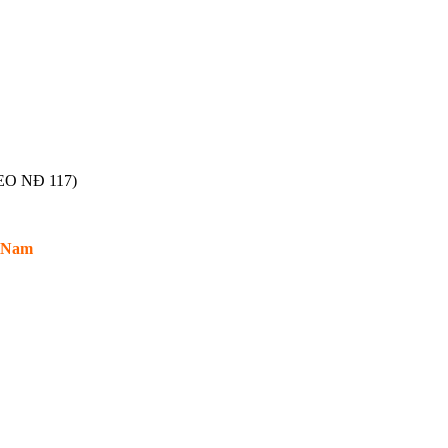
O NĐ 117)
t Nam