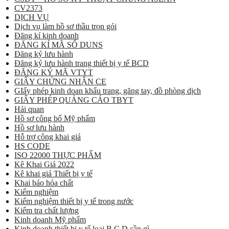
CV2373
DỊCH VỤ
Dịch vụ làm hồ sơ thầu trọn gói
Đăng kí kinh doanh
ĐĂNG KÍ MÃ SỐ DUNS
Đăng ký lưu hành
Đăng ký lưu hành trang thiết bị y tế BCD
ĐĂNG KÝ MÃ VTYT
GIẤY CHỨNG NHẬN CE
GIấy phép kinh doan khẩu trang, găng tay, đồ phòng dịch
GIẤY PHÉP QUẢNG CÁO TBYT
Hải quan
Hồ sơ công bố Mỹ phẩm
Hồ sơ lưu hành
Hỗ trợ công khai giá
HS CODE
ISO 22000 THỰC PHẨM
Kê Khai Giá 2022
Kê khai giá Thiết bị y tế
Khai báo hóa chất
Kiểm nghiệm
Kiểm nghiệm thiết bị y tế trong nước
Kiểm tra chất lượng
Kinh doanh Mỹ phẩm
Kinh doanh thiết bị y tế loại B,C,D cần gì