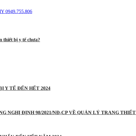
Y 0949.755.806
 thiết bị y tế chưa?
Ị Y TẾ ĐẾN HẾT 2024
UNG NGHỊ ĐỊNH 98/2021/NĐ-CP VỀ QUẢN LÝ TRANG THIẾT 