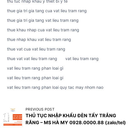
thu tuc nhap khau y thiet bi y te
thue gia tri gia tang cua vat lieu tram rang
thue gia tri gia tang vat lieu tram rang
thue khau nhap cua vat lieu tram rang
thue nhap khau vat lieu tram rang
thue vat cua vat lieu tram rang
thue vat vat lieu tram rang
vat lieu tram rang
vat lieu tram rang phan loai gì
vat lieu tram rang phan loai gi
vat lieu tram rang phan loai quy tac may nhom nao
Đ
PREVIOUS POST
THỦ TỤC NHẬP KHẨU ĐÈN TẨY TRẮNG
i
RĂNG – MS HÀ MY 0928.0000.88 (zalo/tel)
ề