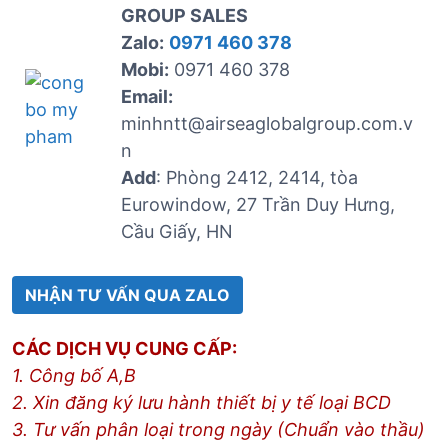
GROUP SALES
Zalo:
0971 460 378
Mobi:
0971 460 378
Email:
minhntt@airseaglobalgroup.com.v
n
Add
: Phòng 2412, 2414, tòa
Eurowindow, 27 Trần Duy Hưng,
Cầu Giấy, HN
NHẬN TƯ VẤN QUA ZALO
CÁC DỊCH VỤ CUNG CẤP:
1. Công bố A,B
2. Xin đăng ký lưu hành thiết bị y tế loại BCD
3. Tư vấn phân loại trong ngày (Chuẩn vào thầu)