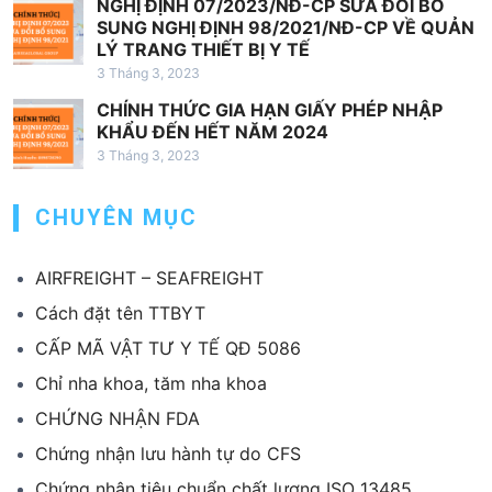
NGHỊ ĐỊNH 07/2023/NĐ-CP SỬA ĐỔI BỔ
SUNG NGHỊ ĐỊNH 98/2021/NĐ-CP VỀ QUẢN
LÝ TRANG THIẾT BỊ Y TẾ
3 Tháng 3, 2023
CHÍNH THỨC GIA HẠN GIẤY PHÉP NHẬP
KHẨU ĐẾN HẾT NĂM 2024
3 Tháng 3, 2023
CHUYÊN MỤC
AIRFREIGHT – SEAFREIGHT
Cách đặt tên TTBYT
CẤP MÃ VẬT TƯ Y TẾ QĐ 5086
Chỉ nha khoa, tăm nha khoa
CHỨNG NHẬN FDA
Chứng nhận lưu hành tự do CFS
Chứng nhận tiêu chuẩn chất lượng ISO 13485