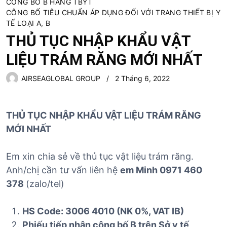
CÔNG BỐ B HÀNG TBYT
CÔNG BỐ TIÊU CHUẨN ÁP DỤNG ĐỐI VỚI TRANG THIẾT BỊ Y
TẾ LOẠI A, B
THỦ TỤC NHẬP KHẨU VẬT
LIỆU TRÁM RĂNG MỚI NHẤT
AIRSEAGLOBAL GROUP
2 Tháng 6, 2022
THỦ TỤC NHẬP KHẨU VẬT LIỆU TRÁM RĂNG
MỚI NHẤT
Em xin chia sẻ về thủ tục vật liệu trám răng.
Anh/chị cần tư vấn liên hệ
em Minh 0971 460
378
(zalo/tel)
HS Code: 3006 4010 (NK 0%, VAT IB)
Phiếu tiếp nhận công bố B trên Sở y tế