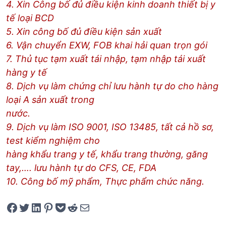
4. Xin Công bố đủ điều kiện kinh doanh thiết bị y
tế loại BCD
5. Xin công bố đủ điều kiện sản xuất
6. Vận chuyển EXW, FOB khai hải quan trọn gói
7. Thủ tục tạm xuất tái nhập, tạm nhập tái xuất
hàng y tế
8. Dịch vụ làm chứng chỉ lưu hành tự do cho hàng
loại A sản xuất trong
nước.
9. Dịch vụ làm ISO 9001, ISO 13485, tất cả hồ sơ,
test kiểm nghiệm cho
hàng khẩu trang y tế, khẩu trang thường, găng
tay,…. lưu hành tự do CFS, CE, FDA
10. Công bố mỹ phẩm, Thực phẩm chức năng.
Share on Facebook
Tweet on Twitter
Share on LinkedIn
Pin on Pinterest
Save to pocket
Share on Reddit
Share via Email