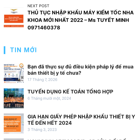
u
NEXT POST
THỦ TỤC NHẬP KHẨU MÁY KIỂM TỐC NHA
h
KHOA MỚI NHẤT 2022 – Ms TUYẾT MINH
ư
0971460378
ớ
n
TIN MỚI
g
b
Bạn đã thực sự đủ điều kiện pháp lý để mua
à
bán thiết bị y tế chưa?
17 Tháng 7, 2026
i
v
TUYỂN DỤNG KẾ TOÁN TỔNG HỢP
6 Tháng mười một, 2024
i
ế
GIA HẠN GIẤY PHÉP NHẬP KHẨU THIẾT BỊ Y
t
TẾ ĐẾN HẾT 2024
3 Tháng 3, 2023