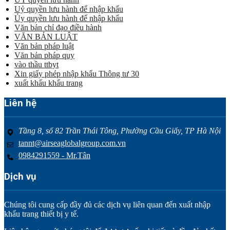
Uỷ quyền lưu hành để nhập khẩu
Ủy quyền lưu hành để nhập khẩu
Văn bản chỉ đạo điều hành
VĂN BẢN LUẬT
Văn bản pháp luật
Văn bản pháp quy
vào thầu ttbyt
Xin giấy phép nhập khẩu Thông tư 30
xuất khẩu khẩu trang
Liên hệ
Tầng 8, số 82 Trần Thái Tông, Phường Cầu Giấy, TP Hà Nội
tannt@airseaglobalgroup.com.vn
0984291559 - Mr.Tân
Dịch vụ
Chúng tôi cung cấp đầy đủ các dịch vụ liên quan đến xuất nhập
khẩu trang thiết bị y tế.