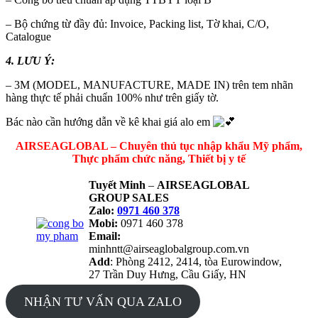
– Bộ chứng từ đầy đủ: Invoice, Packing list, Tờ khai, C/O,
Catalogue
4. LƯU Ý:
– 3M (MODEL, MANUFACTURE, MADE IN) trên tem nhãn
hàng thực tế phải chuẩn 100% như trên giấy tờ.
Bác nào cần hướng dẫn về kê khai giá alo em
AIRSEAGLOBAL – Chuyên thủ tục nhập khẩu Mỹ phẩm,
Thực phẩm chức năng, Thiết bị y tế
Tuyết Minh
–
AIRSEAGLOBAL
GROUP SALES
Zalo:
0971 460 378
Mobi:
0971 460 378
Email:
minhntt@airseaglobalgroup.com.vn
Add
: Phòng 2412, 2414, tòa Eurowindow,
27 Trần Duy Hưng, Cầu Giấy, HN
NHẬN TƯ VẤN QUA ZALO