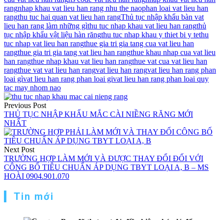
rang
nhap khau vat lieu han rang nhu the nao
phan loai vat lieu han
rang
thu tuc hai quan vat lieu han rang
Thủ tục nhập khẩu bàn vat
lieu han rang làm những gì
thu tuc nhap khau vat lieu han rang
thủ
tục nhập khẩu vật liệu hàn răng
thu tuc nhap khau y thiet bi y te
thu
tuc nhap vat lieu han rang
thue gia tri gia tang cua vat lieu han
rang
thue gia tri gia tang vat lieu han rang
thue khau nhap cua vat lieu
han rang
thue nhap khau vat lieu han rang
thue vat cua vat lieu han
rang
thue vat vat lieu han rang
vat lieu han rang
vat lieu han rang phan
loai gì
vat lieu han rang phan loai gi
vat lieu han rang phan loai quy
tac may nhom nao
Điều
Previous Post
hướng
THỦ TỤC NHẬP KHẨU MẮC CÀI NIỀNG RĂNG MỚI
NHẤT
bài
viết
Next Post
TRƯỜNG HỢP LÀM MỚI VÀ ĐƯỢC THAY ĐỔI ĐỐI VỚI
CÔNG BỐ TIÊU CHUẨN ÁP DỤNG TBYT LOẠI A, B – MS
HOÀI 0904.901.070
Tin mới