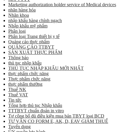
Marketing authorization holder service of Medical devices
nhãn hàng hóa
Nhãn khoa
nhập khẩu hàng chính ngạch
Nhập khẩu mỹ phẩm
Phân loại
Phân loại Trang thiết bị y tế
Quảng cáo thực phẩm
QUẢNG CÁO TTBYT
SẢN XUẤT THỰC PHẨM
Thông báo
thủ tục nhập khẩu
THỦ TỤC NHẬP KHẨU MỚI NHẤT
thực phẩm chức năng
Thực phẩm chức năng
thực phẩm thường
Thuế NK
Thuế VAT
Tin tức
Tổng hợp thủ tục Nhập khẩu
TTTBYT chuẩn đoán in vitro
Tự công bố đủ điều kiện mua bán TBYT loại BCD
TƯ VẤN CO FORM E, AK, D, EAV GIẢM THUẾ
Tuyển dụng
ỦY quyền lưu hành