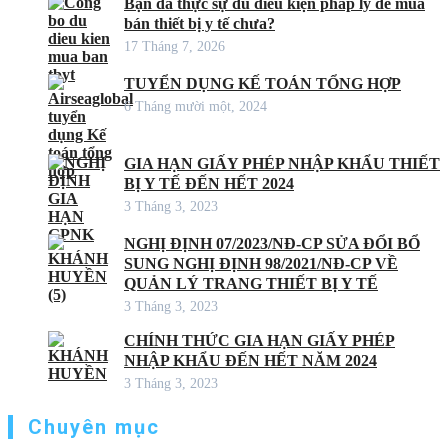
Bạn đã thực sự đủ điều kiện pháp lý để mua
bán thiết bị y tế chưa?
17 Tháng 7, 2026
TUYỂN DỤNG KẾ TOÁN TỔNG HỢP
6 Tháng mười một, 2024
GIA HẠN GIẤY PHÉP NHẬP KHẨU THIẾT
BỊ Y TẾ ĐẾN HẾT 2024
3 Tháng 3, 2023
NGHỊ ĐỊNH 07/2023/NĐ-CP SỬA ĐỔI BỔ
SUNG NGHỊ ĐỊNH 98/2021/NĐ-CP VỀ
QUẢN LÝ TRANG THIẾT BỊ Y TẾ
3 Tháng 3, 2023
CHÍNH THỨC GIA HẠN GIẤY PHÉP
NHẬP KHẨU ĐẾN HẾT NĂM 2024
3 Tháng 3, 2023
Chuyên mục