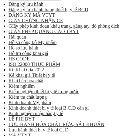
Đăng ký lưu hành
Đăng ký lưu hành trang thiết bị y tế BCD
ĐĂNG KÝ MÃ VTYT
GIẤY CHỨNG NHẬN CE
GIấy phép kinh doan khẩu trang, găng tay, đồ phòng dịch
GIẤY PHÉP QUẢNG CÁO TBYT
Hải quan
Hồ sơ công bố Mỹ phẩm
Hồ sơ lưu hành
Hỗ trợ công khai giá
HS CODE
ISO 22000 THỰC PHẨM
Kê Khai Giá 2022
Kê khai giá Thiết bị y tế
Khai báo hóa chất
Kiểm nghiệm
Kiểm nghiệm thiết bị y tế trong nước
Kiểm tra chất lượng
Kinh doanh Mỹ phẩm
Kinh doanh thiết bị y tế loại B,C,D cần gì
Kinh nghiệm nhập hàng y tế
LỆ PHÍ BYT
LƯU HÀNH HÓA CHẤT RỬA, SÁT KHUẨN
Lưu hành thiết bị y tế loại C, D
MÃ VTYT