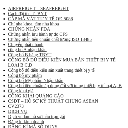
AIRFREIGHT – SEAFREIGHT
Cách đặt tên TTBYT
CẤP MÃ VẬT TƯ Y TẾ QĐ 5086
Chỉ nha khoa, tăm nha khoa
CHỨNG NHẬN FDA
Chứng nhận lưu hành tự do CFS
Chứng nhận tiêu chuẩn chất lượng ISO 13485
Chuyển phát nhanh
công bố A nhập khẩu
Công bố B hàng TBYT
CÔNG BỐ ĐỦ ĐIỀU KIỆN MUA BÁN THIẾT BỊ Y TẾ
LOẠI B,C,D
Công bố đủ điều kiện sản xuất trang thiết bị y tế
Công bố mỹ phẩm
Công bố Mỹ phẩm Nhập khẩu
Công bố tiêu chuẩn áp dụng đối với trang thiết bị y tế loại A, B
Công khai giá
CÔNG KHAI QUẢNG CÁO
CSDT – HỒ SƠ KỸ THUẬT CHUNG ASEAN
CV2373
DỊCH VỤ
Dịch vụ làm hồ sơ thầu trọn gói
Đăng kí kinh doanh
ĐĂNG KÍ MÃ SỐ DUNS