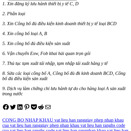
1. Xin đăng ký lưu hành thiết bị y tế C, D
2. Phân loại
3. Xin Công bố đủ điều kiện kinh doanh thiết bị y tế loại BCD
4. Xin công bố loại A, B
5. Xin công bố đủ điều kiện sản xuất
6. Vận chuyển Exw, Fob khai hải quan trọn gói
7. Thủ tục tạm xuất tái nhập, tạm nhập tái xuất hàng y tế
8. Sửa các loại công bố A, Công bố đủ đk kinh doanh BCD, Công
bố đủ điều kiện sản xuất
9. Dịch vụ làm chứng chỉ lưu hành tự do cho hàng loại A sản xuất
trong nước
Share on Facebook
Tweet on Twitter
Share on LinkedIn
Pin on Pinterest
Save to pocket
Share on Reddit
Share via Email
CONG BO NHAP KHAU vat lieu han rang
giay phep nhap khau
cua vat lieu han rang
giay phep nhap khau vat lieu han rang
hs code
cua vat lieu han rang
hs code vat lieu han rang
nhap khau vat lieu han