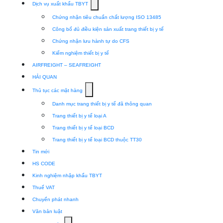
Show
Dịch vụ xuất khẩu TBYT
submenu
Chứng nhận tiêu chuẩn chất lượng ISO 13485
for
Công bố đủ điều kiện sản xuất trang thiết bị y tế
Dịch
Chứng nhận lưu hành tự do CFS
vụ
Kiểm nghiệm thiết bị y tế
xuất
AIRFREIGHT – SEAFREIGHT
khẩu
HẢI QUAN
TBYT
Show
Thủ tục các mặt hàng
submenu
Danh mục trang thiết bị y tế đã thông quan
for
Trang thiết bị y tế loại A
Thủ
Trang thiết bị y tế loại BCD
tục
Trang thiết bị y tế loại BCD thuộc TT30
các
Tin mới
mặt
HS CODE
hàng
Kinh nghiệm nhập khẩu TBYT
Thuế VAT
Chuyển phát nhanh
Văn bản luật