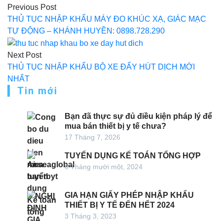
Previous Post
hướng
THỦ TỤC NHẬP KHẨU MÁY ĐO KHÚC XẠ, GIÁC MẠC
bài
TỰ ĐỘNG – KHÁNH HUYỀN: 0898.728.290
viết
Next Post
THỦ TỤC NHẬP KHẨU BỘ XE ĐẨY HÚT DỊCH MỚI
NHẤT
Tin mới
Bạn đã thực sự đủ điều kiện pháp lý để
mua bán thiết bị y tế chưa?
17 Tháng 7, 2026
TUYỂN DỤNG KẾ TOÁN TỔNG HỢP
6 Tháng mười một, 2024
GIA HẠN GIẤY PHÉP NHẬP KHẨU
THIẾT BỊ Y TẾ ĐẾN HẾT 2024
3 Tháng 3, 2023