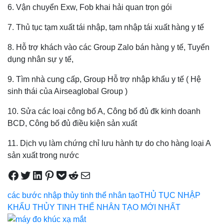
6. Vận chuyển Exw, Fob khai hải quan trọn gói
7. Thủ tục tạm xuất tái nhập, tạm nhập tái xuất hàng y tế
8. Hỗ trợ khách vào các Group Zalo bán hàng y tế, Tuyển
dụng nhân sự y tế,
9. Tìm nhà cung cấp, Group Hỗ trợ nhập khẩu y tế ( Hệ
sinh thái của Airseaglobal Group )
10. Sửa các loại công bố A, Công bố đủ đk kinh doanh
BCD, Công bố đủ điều kiện sản xuất
11. Dịch vụ làm chứng chỉ lưu hành tự do cho hàng loại A
sản xuất trong nước
Share on Facebook
Tweet on Twitter
Share on LinkedIn
Pin on Pinterest
Save to pocket
Share on Reddit
Share via Email
các bước nhập thủy tinh thể nhân tạo
THỦ TỤC NHẬP
KHẨU THỦY TINH THỂ NHÂN TẠO MỚI NHẤT
Điều