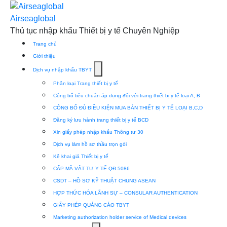
Skip
to
Airseaglobal
content
Thủ tục nhập khẩu Thiết bị y tế Chuyên Nghiệp
Trang chủ
Giới thiệu
Show
Dịch vụ nhập khẩu TBYT
submenu
Phân loại Trang thiết bị y tế
for
Công bố tiêu chuẩn áp dụng đối với trang thiết bị y tế loại A, B
Dịch
CÔNG BỐ ĐỦ ĐIỀU KIỆN MUA BÁN THIẾT BỊ Y TẾ LOẠI B,C,D
vụ
Đăng ký lưu hành trang thiết bị y tế BCD
nhập
Xin giấy phép nhập khẩu Thông tư 30
khẩu
Dịch vụ làm hồ sơ thầu trọn gói
TBYT
Kê khai giá Thiết bị y tế
CẤP MÃ VẬT TƯ Y TẾ QĐ 5086
CSDT – HỒ SƠ KỸ THUẬT CHUNG ASEAN
HỢP THỨC HÓA LÃNH SỰ – CONSULAR AUTHENTICATION
GIẤY PHÉP QUẢNG CÁO TBYT
Marketing authorization holder service of Medical devices