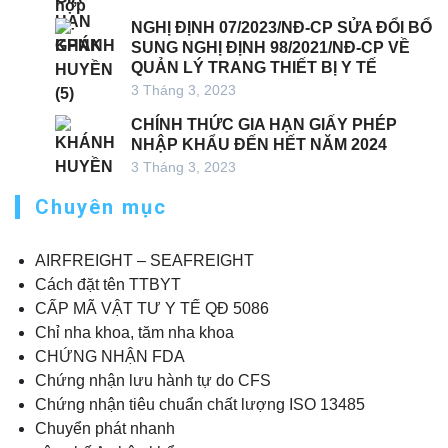
NGHỊ ĐỊNH 07/2023/NĐ-CP SỬA ĐỔI BỔ
SUNG NGHỊ ĐỊNH 98/2021/NĐ-CP VỀ
QUẢN LÝ TRANG THIẾT BỊ Y TẾ
3 Tháng 3, 2023
CHÍNH THỨC GIA HẠN GIẤY PHÉP
NHẬP KHẨU ĐẾN HẾT NĂM 2024
3 Tháng 3, 2023
Chuyên mục
AIRFREIGHT – SEAFREIGHT
Cách đặt tên TTBYT
CẤP MÃ VẬT TƯ Y TẾ QĐ 5086
Chỉ nha khoa, tăm nha khoa
CHỨNG NHẬN FDA
Chứng nhận lưu hành tự do CFS
Chứng nhận tiêu chuẩn chất lượng ISO 13485
Chuyển phát nhanh