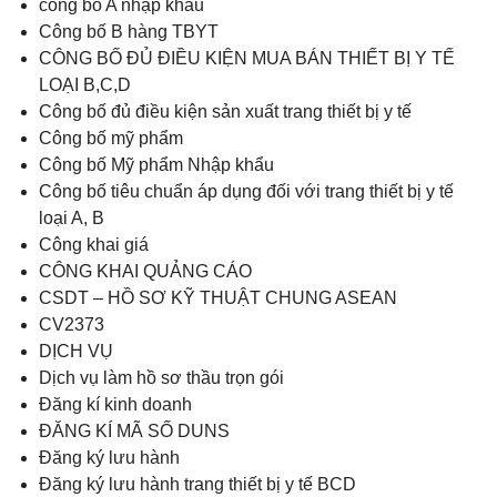
công bố A nhập khẩu
Công bố B hàng TBYT
CÔNG BỐ ĐỦ ĐIỀU KIỆN MUA BÁN THIẾT BỊ Y TẾ
LOẠI B,C,D
Công bố đủ điều kiện sản xuất trang thiết bị y tế
Công bố mỹ phẩm
Công bố Mỹ phẩm Nhập khẩu
Công bố tiêu chuẩn áp dụng đối với trang thiết bị y tế
loại A, B
Công khai giá
CÔNG KHAI QUẢNG CÁO
CSDT – HỒ SƠ KỸ THUẬT CHUNG ASEAN
CV2373
DỊCH VỤ
Dịch vụ làm hồ sơ thầu trọn gói
Đăng kí kinh doanh
ĐĂNG KÍ MÃ SỐ DUNS
Đăng ký lưu hành
Đăng ký lưu hành trang thiết bị y tế BCD