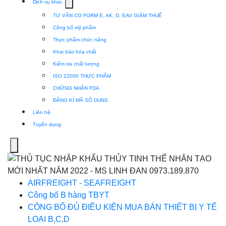
Show
Dịch vụ khác
submenu
TƯ VẤN CO FORM E, AK, D, EAV GIẢM THUẾ
for
Công bố mỹ phẩm
Dịch
Thực phẩm chức năng
vụ
Khai báo hóa chất
khác
Kiểm tra chất lượng
ISO 22000 THỰC PHẨM
CHỨNG NHẬN FDA
ĐĂNG KÍ MÃ SỐ DUNS
Liên hệ
Tuyển dụng
Menu
AIRFREIGHT - SEAFREIGHT
Công bố B hàng TBYT
CÔNG BỐ ĐỦ ĐIỀU KIỆN MUA BÁN THIẾT BỊ Y TẾ
LOẠI B,C,D