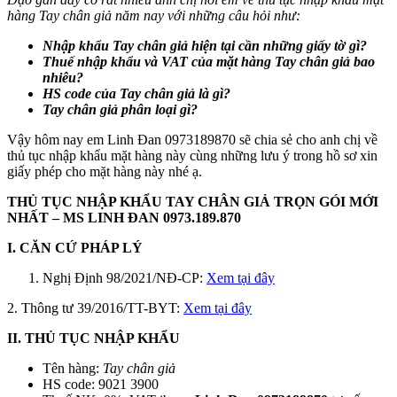
hàng Tay chân giả năm nay với những câu hỏi như:
Nhập khẩu
Tay chân giả
hiện tại cần những giấy tờ gì?
Thuế nhập khẩu và VAT của mặt hàng
Tay chân giả
bao
nhiêu?
HS code của
Tay chân giả
là gì?
Tay chân giả
phân loại gì?
Vậy hôm nay em Linh Đan 0973189870 sẽ chia sẻ cho anh chị về
thủ tục nhập khẩu mặt hàng này cùng những lưu ý trong hồ sơ xin
giấy phép cho mặt hàng này nhé ạ.
THỦ TỤC NHẬP KHẨU TAY CHÂN GIẢ TRỌN GÓI MỚI
NHẤT – MS LINH ĐAN 0973.189.870
I. CĂN CỨ PHÁP LÝ
Nghị Định 98/2021/NĐ-CP:
Xem tại đây
2. Thông tư 39/2016/TT-BYT:
Xem tại đây
II. THỦ TỤC NHẬP KHẨU
Tên hàng:
Tay chân giả
HS code: 9021 3900