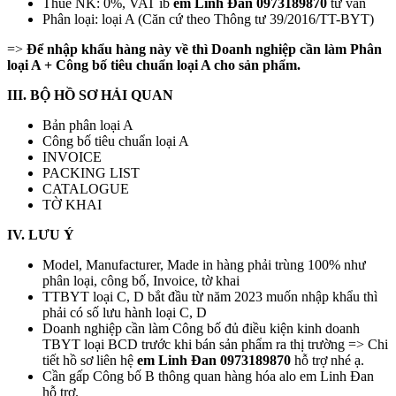
Thuế NK: 0%, VAT ib
em
Linh Đan 0973189870
tư vấn
Phân loại: loại A (Căn cứ theo Thông tư 39/2016/TT-BYT)
=>
Để nhập khẩu hàng này về thì Doanh nghiệp cần làm Phân
loại A + Công bố tiêu chuẩn loại A cho sản phẩm.
III. BỘ HỒ SƠ HẢI QUAN
Bản phân loại A
Công bố tiêu chuẩn loại A
INVOICE
PACKING LIST
CATALOGUE
TỜ KHAI
IV. LƯU Ý
Model, Manufacturer, Made in hàng phải trùng 100% như
phân loại, công bố, Invoice, tờ khai
TTBYT loại C, D bắt đầu từ năm 2023 muốn nhập khẩu thì
phải có số lưu hành loại C, D
Doanh nghiệp cần làm Công bố đủ điều kiện kinh doanh
TBYT loại BCD trước khi bán sản phẩm ra thị trường => Chi
tiết hồ sơ liên hệ
em Linh Đan 0973189870
hỗ trợ nhé ạ.
Cần gấp Công bố B thông quan hàng hóa alo em Linh Đan
hỗ trợ.