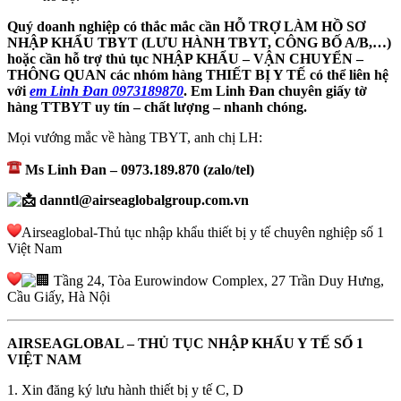
Quý doanh nghiệp có thắc mắc cần HỖ TRỢ LÀM HỒ SƠ
NHẬP KHẨU TBYT (LƯU HÀNH TBYT, CÔNG BỐ A/B,…)
hoặc cần hỗ trợ thủ tục NHẬP KHẨU – VẬN CHUYỂN –
THÔNG QUAN các nhóm hàng THIẾT BỊ Y TẾ có thể liên hệ
với
em Linh Đan 0973189870
. Em Linh Đan chuyên giấy tờ
hàng TTBYT uy tín – chất lượng – nhanh chóng.
Mọi vướng mắc về hàng TBYT, anh chị LH:
Ms Linh Đan – 0973.189.870 (zalo/tel)
danntl@airseaglobalgroup.com.vn
Airseaglobal-Thủ tục nhập khẩu thiết bị y tế chuyên nghiệp số 1
Việt Nam
Tầng 24, Tòa Eurowindow Complex, 27 Trần Duy Hưng,
Cầu Giấy, Hà Nội
AIRSEAGLOBAL – THỦ TỤC NHẬP KHẨU Y TẾ SỐ 1
VIỆT NAM
1. Xin đăng ký lưu hành thiết bị y tế C, D