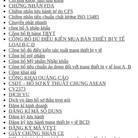
Chỉ nha khoa, tăm nha khoa
CHỨNG NHẬN FDA
Chứng nhận lưu hành tự do CFS
Chứng nhận tiêu chuẩn chất lượng ISO 13485
Chuyển phát nhanh
công bố A nhập khẩu
Công bố B hàng TBYT
CÔNG BỐ ĐỦ ĐIỀU KIỆN MUA BÁN THIẾT BỊ Y TẾ
LOẠI B,C,D
Công bố đủ điều kiện sản xuất trang thiết bị y tế
Công bố mỹ phẩm
Công bố Mỹ phẩm Nhập khẩu
Công bố tiêu chuẩn áp dụng đối với trang thiết bị y tế loại A, B
Công khai giá
CÔNG KHAI QUẢNG CÁO
CSDT – HỒ SƠ KỸ THUẬT CHUNG ASEAN
CV2373
DỊCH VỤ
Dịch vụ làm hồ sơ thầu trọn gói
Đăng kí kinh doanh
ĐĂNG KÍ MÃ SỐ DUNS
Đăng ký lưu hành
Đăng ký lưu hành trang thiết bị y tế BCD
ĐĂNG KÝ MÃ VTYT
GIẤY CHỨNG NHẬN CE