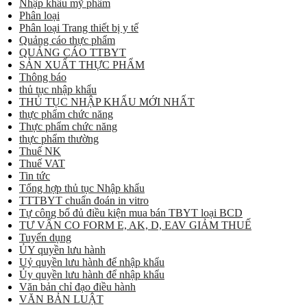
Nhập khẩu mỹ phẩm
Phân loại
Phân loại Trang thiết bị y tế
Quảng cáo thực phẩm
QUẢNG CÁO TTBYT
SẢN XUẤT THỰC PHẨM
Thông báo
thủ tục nhập khẩu
THỦ TỤC NHẬP KHẨU MỚI NHẤT
thực phẩm chức năng
Thực phẩm chức năng
thực phẩm thường
Thuế NK
Thuế VAT
Tin tức
Tổng hợp thủ tục Nhập khẩu
TTTBYT chuẩn đoán in vitro
Tự công bố đủ điều kiện mua bán TBYT loại BCD
TƯ VẤN CO FORM E, AK, D, EAV GIẢM THUẾ
Tuyển dụng
ỦY quyền lưu hành
Uỷ quyền lưu hành để nhập khẩu
Ủy quyền lưu hành để nhập khẩu
Văn bản chỉ đạo điều hành
VĂN BẢN LUẬT