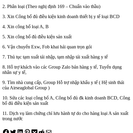
2. Phân loại (Theo nghị định 169 – Chuẩn vào thầu)
3. Xin Công bố đủ điều kiện kinh doanh thiết bị y tế loại BCD
4. Xin công bố loại A, B
5. Xin công bố đủ điều kiện sản xuất
6. Vận chuyển Exw, Fob khai hải quan trọn gói
7. Thủ tục tạm xuất tái nhập, tạm nhập tái xuất hàng y tế
8. Hỗ trợ khách vào các Group Zalo bán hàng y tế, Tuyển dụng
nhân sự y tế,
9. Tìm nhà cung cấp, Group Hỗ trợ nhập khẩu y tế ( Hệ sinh thái
của Airseaglobal Group )
10. Sửa các loại công bố A, Công bố đủ đk kinh doanh BCD, Công
bố đủ điều kiện sản xuất
11. Dịch vụ làm chứng chỉ lưu hành tự do cho hàng loại A sản xuất
trong nước
Share on Facebook
Tweet on Twitter
Share on LinkedIn
Pin on Pinterest
Save to pocket
Share on Reddit
Share via Email