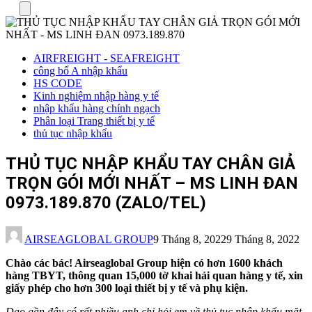
Menu
AIRFREIGHT - SEAFREIGHT
công bố A nhập khẩu
HS CODE
Kinh nghiệm nhập hàng y tế
nhập khẩu hàng chính ngạch
Phân loại Trang thiết bị y tế
thủ tục nhập khẩu
THỦ TỤC NHẬP KHẨU TAY CHÂN GIẢ
TRỌN GÓI MỚI NHẤT – MS LINH ĐAN
0973.189.870 (ZALO/TEL)
AIRSEAGLOBAL GROUP
9 Tháng 8, 2022
9 Tháng 8, 2022
Chào các bác! Airseaglobal Group hiện có hơn 1600 khách
hàng TBYT, thông quan 15,000 tờ khai hải quan hàng y tế, xin
giấy phép cho hơn 300 loại thiết bị y tế và phụ kiện.
Dạo gần đây có rất nhiều anh chị hỏi em về thủ tục nhập khẩu mặt