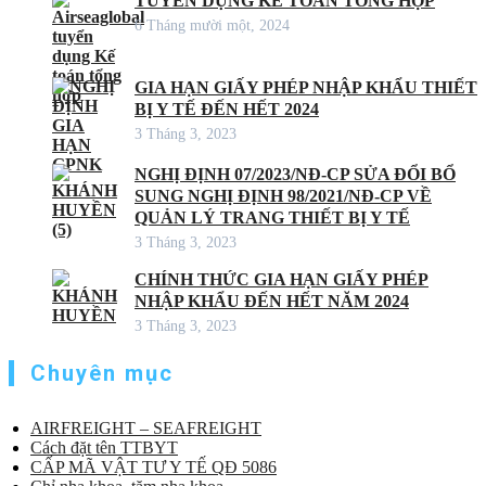
TUYỂN DỤNG KẾ TOÁN TỔNG HỢP
6 Tháng mười một, 2024
GIA HẠN GIẤY PHÉP NHẬP KHẨU THIẾT
BỊ Y TẾ ĐẾN HẾT 2024
3 Tháng 3, 2023
NGHỊ ĐỊNH 07/2023/NĐ-CP SỬA ĐỔI BỔ
SUNG NGHỊ ĐỊNH 98/2021/NĐ-CP VỀ
QUẢN LÝ TRANG THIẾT BỊ Y TẾ
3 Tháng 3, 2023
CHÍNH THỨC GIA HẠN GIẤY PHÉP
NHẬP KHẨU ĐẾN HẾT NĂM 2024
3 Tháng 3, 2023
Chuyên mục
AIRFREIGHT – SEAFREIGHT
Cách đặt tên TTBYT
CẤP MÃ VẬT TƯ Y TẾ QĐ 5086