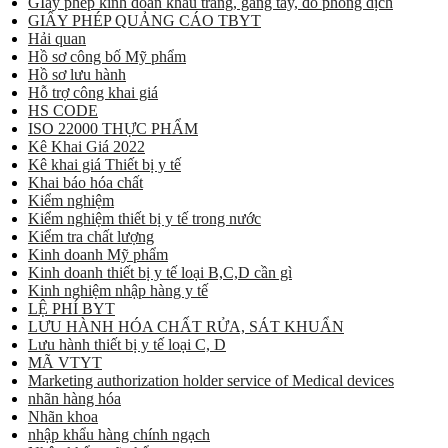
GIấy phép kinh doan khẩu trang, găng tay, đồ phòng dịch
GIẤY PHÉP QUẢNG CÁO TBYT
Hải quan
Hồ sơ công bố Mỹ phẩm
Hồ sơ lưu hành
Hỗ trợ công khai giá
HS CODE
ISO 22000 THỰC PHẨM
Kê Khai Giá 2022
Kê khai giá Thiết bị y tế
Khai báo hóa chất
Kiểm nghiệm
Kiểm nghiệm thiết bị y tế trong nước
Kiểm tra chất lượng
Kinh doanh Mỹ phẩm
Kinh doanh thiết bị y tế loại B,C,D cần gì
Kinh nghiệm nhập hàng y tế
LỆ PHÍ BYT
LƯU HÀNH HÓA CHẤT RỬA, SÁT KHUẨN
Lưu hành thiết bị y tế loại C, D
MÃ VTYT
Marketing authorization holder service of Medical devices
nhãn hàng hóa
Nhãn khoa
nhập khẩu hàng chính ngạch