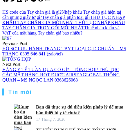
HS code của Tay chân giả là gì?
Nhập khẩu Tay chân giả hiện tại
cần những giấy tờ gì?
Tay chân giả phân loại gì?
THỦ TỤC NHẬP
KHẨU TAY CHÂN GIẢ MỚI NHẤT
THỦ TỤC NHẬP KHẨU
TAY CHÂN GIẢ TRỌN GÓI MỚI NHẤT
Thuế nhập khẩu và
VAT của mặt hàng Tay chân giả bao nhiêu?
Điều
Previous Post
hướng
HỒ SƠ LƯU HÀNH TRANG TBYT LOẠI C, D CHUẨN – MS
TRANG 0395.646.841 (zalo/tel)
bài
viết
Next Post
HÀNG Y TẾ TUẦN QUA CÓ GÌ? – TỔNG HỢP THỦ TỤC
CÁC MẶT HÀNG HOT ĐƯỢC AIRSEAGLOBAL THÔNG
QUAN – MS NGỌC LAN 0363626068
Tin mới
Bạn đã thực sự đủ điều kiện pháp lý để mua
bán thiết bị y tế chưa?
17 Tháng 7, 2026