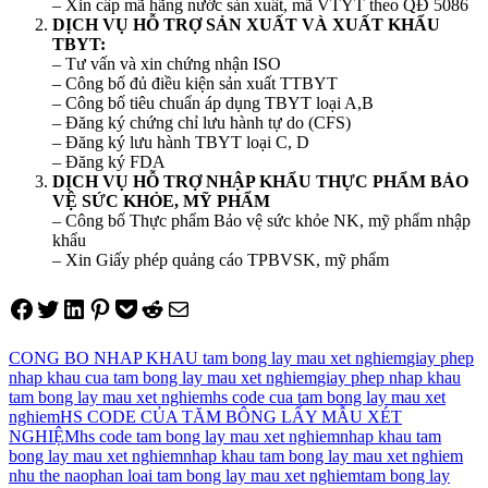
– Xin cấp mã hãng nước sản xuất, mã VTYT theo QĐ 5086
DỊCH VỤ HỖ TRỢ SẢN XUẤT VÀ XUẤT KHẨU
TBYT:
– Tư vấn và xin chứng nhận ISO
– Công bố đủ điều kiện sản xuất TTBYT
– Công bố tiêu chuẩn áp dụng TBYT loại A,B
– Đăng ký chứng chỉ lưu hành tự do (CFS)
– Đăng ký lưu hành TBYT loại C, D
– Đăng ký FDA
DỊCH VỤ HỖ TRỢ NHẬP KHẨU THỰC PHẨM BẢO
VỆ SỨC KHỎE, MỸ PHẨM
– Công bố Thực phẩm Bảo vệ sức khỏe NK, mỹ phẩm nhập
khẩu
– Xin Giấy phép quảng cáo TPBVSK, mỹ phẩm
Share on Facebook
Tweet on Twitter
Share on LinkedIn
Pin on Pinterest
Save to pocket
Share on Reddit
Share via Email
CONG BO NHAP KHAU tam bong lay mau xet nghiem
giay phep
nhap khau cua tam bong lay mau xet nghiem
giay phep nhap khau
tam bong lay mau xet nghiem
hs code cua tam bong lay mau xet
nghiem
HS CODE CỦA TĂM BÔNG LẤY MẪU XÉT
NGHIỆM
hs code tam bong lay mau xet nghiem
nhap khau tam
bong lay mau xet nghiem
nhap khau tam bong lay mau xet nghiem
nhu the nao
phan loai tam bong lay mau xet nghiem
tam bong lay