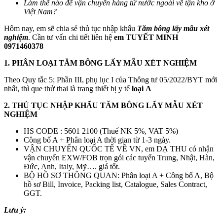
Làm thế nào để vận chuyển hàng từ nước ngoài về tận kho ở
Việt Nam?
Hôm nay, em sẽ chia sẻ thủ tục nhập khẩu
Tăm bông lấy mẫu xét
nghiệm
. Cần tư vấn chi tiết liên hệ
em TUYẾT MINH
0971460378
1. PHÂN LOẠI TĂM BÔNG LẤY MẪU XÉT NGHIỆM
Theo Quy tắc 5; Phần III, phụ lục I của Thông tư 05/2022/BYT mới
nhất, thì que thử thai là trang thiết bị y tế
loại
A
2. THỦ TỤC NHẬP KHẨU TĂM BÔNG LẤY MẪU XÉT
NGHIỆM
HS CODE : 5601 2100 (Thuế NK 5%, VAT 5%)
Công bố A + Phân loại A thời gian từ 1-3 ngày.
VẬN CHUYỂN QUỐC TẾ VỀ VN, em DẠ THU có nhận
vận chuyển EXW/FOB trọn gói các tuyến Trung, Nhật, Hàn,
Đức, Anh, Italy, Mỹ…. giá tốt.
BỘ HỒ SƠ THÔNG QUAN: Phân loại A + Công bố A, Bộ
hồ sơ Bill, Invoice, Packing list, Catalogue, Sales Contract,
GGT.
Lưu ý: