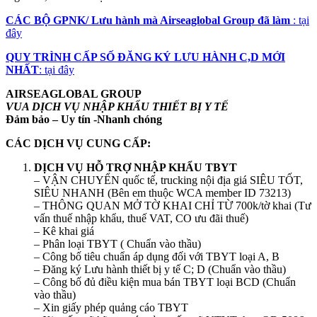
CÁC BỘ GPNK/ Lưu hành mà Airseaglobal Group đã làm
: tại
đây
QUY TRÌNH CẤP SỐ ĐĂNG KÝ LƯU HÀNH C,D MỚI
NHẤT
: tại đây
AIRSEAGLOBAL GROUP
VUA DỊCH VỤ NHẬP KHẨU THIẾT BỊ Y TẾ
Đảm bảo – Uy tín -Nhanh chóng
CÁC DỊCH VỤ CUNG CẤP:
DỊCH VỤ HỖ TRỢ NHẬP KHẨU TBYT
– VẬN CHUYỂN quốc tế, trucking nội địa giá SIÊU TỐT,
SIÊU NHANH (Bên em thuộc WCA member ID 73213)
– THÔNG QUAN MỞ TỜ KHAI CHỈ TỪ 700k/tờ khai (Tư
vấn thuế nhập khẩu, thuế VAT, CO ưu đãi thuế)
– Kê khai giá
– Phân loại TBYT ( Chuẩn vào thầu)
– Công bố tiêu chuẩn áp dụng đối với TBYT loại A, B
– Đăng ký Lưu hành thiết bị y tế C; D (Chuẩn vào thầu)
– Công bố đủ điều kiện mua bán TBYT loại BCD (Chuẩn
vào thầu)
– Xin giấy phép quảng cáo TBYT