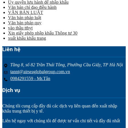
Ủy quyền lưu hành để nhập khẩu
Văn bản chỉ đạo điều hành
VĂN BẢN LUẬT
Văn bản pháp luật
Văn bản pháp quy
vào thầu ttbyt
Xin giấy phép nhập khẩu Thông tư 30
xuất khẩu khẩu trang
Liên hệ
Tầng 8, số 82 Trần Thái Tông, Phường Cầu Giấy, TP Hà Nội
tannt@airseaglobalgroup.com.vn
0984291559 - Mr.Tân
Dịch vụ
Chúng tôi cung cấp đầy đủ các dịch vụ liên quan đến xuất nhập
khẩu trang thiết bị y tế.
Liên hệ ngay với chúng tôi để được tư vấn chi tiết và đầy đủ nhất