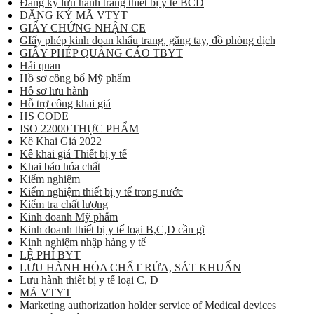
Đăng ký lưu hành trang thiết bị y tế BCD
ĐĂNG KÝ MÃ VTYT
GIẤY CHỨNG NHẬN CE
GIấy phép kinh doan khẩu trang, găng tay, đồ phòng dịch
GIẤY PHÉP QUẢNG CÁO TBYT
Hải quan
Hồ sơ công bố Mỹ phẩm
Hồ sơ lưu hành
Hỗ trợ công khai giá
HS CODE
ISO 22000 THỰC PHẨM
Kê Khai Giá 2022
Kê khai giá Thiết bị y tế
Khai báo hóa chất
Kiểm nghiệm
Kiểm nghiệm thiết bị y tế trong nước
Kiểm tra chất lượng
Kinh doanh Mỹ phẩm
Kinh doanh thiết bị y tế loại B,C,D cần gì
Kinh nghiệm nhập hàng y tế
LỆ PHÍ BYT
LƯU HÀNH HÓA CHẤT RỬA, SÁT KHUẨN
Lưu hành thiết bị y tế loại C, D
MÃ VTYT
Marketing authorization holder service of Medical devices