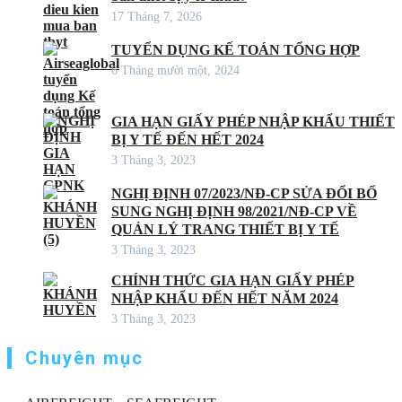
17 Tháng 7, 2026
TUYỂN DỤNG KẾ TOÁN TỔNG HỢP
6 Tháng mười một, 2024
GIA HẠN GIẤY PHÉP NHẬP KHẨU THIẾT
BỊ Y TẾ ĐẾN HẾT 2024
3 Tháng 3, 2023
NGHỊ ĐỊNH 07/2023/NĐ-CP SỬA ĐỔI BỔ
SUNG NGHỊ ĐỊNH 98/2021/NĐ-CP VỀ
QUẢN LÝ TRANG THIẾT BỊ Y TẾ
3 Tháng 3, 2023
CHÍNH THỨC GIA HẠN GIẤY PHÉP
NHẬP KHẨU ĐẾN HẾT NĂM 2024
3 Tháng 3, 2023
Chuyên mục