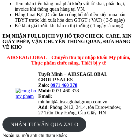
Tem nhãn trên hàng hoá phải khớp với tờ khai, phân loại,
invoice khi thông quan hàng tại VN.
Hàng Loại B,C,D cần làm công bố đủ điều kiện mua bán
TBYT trước khi xuất hóa đơn GTGT ( VAT) ( 3-5 ngày)
Kê khai giá trước khi bán ra thị trường ( 1 ngày là xong)
EM NHẬN FULL DỊCH VỤ HỖ TRỢ CHECK, CARE, XIN
GIẤY PHÉP, VẬN CHUYỂN THÔNG QUAN, ĐƯA HÀNG
VỀ KHO
AIRSEAGLOBAL – Chuyên thủ tục nhập khẩu Mỹ phẩm,
Thực phẩm chức năng, Thiết bị y tế
Tuyết Minh
–
AIRSEAGLOBAL
GROUP SALES
Zalo:
0971 460 378
Mobi:
0971 460 378
Email:
minhntt@airseaglobalgroup.com.vn
Add
: Phòng 2412, 2414, tòa Eurowindow,
27 Trần Duy Hưng, Cầu Giấy, HN
NHẬN TƯ VẤN QUA ZALO
Ngoài ra, mời anh chị tham khảo: