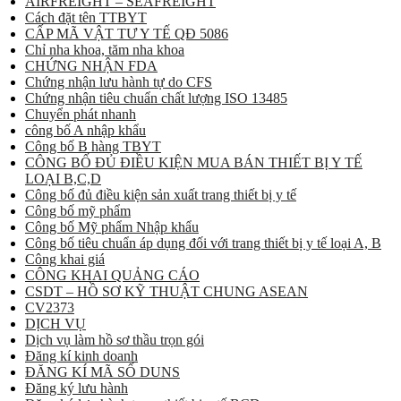
AIRFREIGHT – SEAFREIGHT
Cách đặt tên TTBYT
CẤP MÃ VẬT TƯ Y TẾ QĐ 5086
Chỉ nha khoa, tăm nha khoa
CHỨNG NHẬN FDA
Chứng nhận lưu hành tự do CFS
Chứng nhận tiêu chuẩn chất lượng ISO 13485
Chuyển phát nhanh
công bố A nhập khẩu
Công bố B hàng TBYT
CÔNG BỐ ĐỦ ĐIỀU KIỆN MUA BÁN THIẾT BỊ Y TẾ
LOẠI B,C,D
Công bố đủ điều kiện sản xuất trang thiết bị y tế
Công bố mỹ phẩm
Công bố Mỹ phẩm Nhập khẩu
Công bố tiêu chuẩn áp dụng đối với trang thiết bị y tế loại A, B
Công khai giá
CÔNG KHAI QUẢNG CÁO
CSDT – HỒ SƠ KỸ THUẬT CHUNG ASEAN
CV2373
DỊCH VỤ
Dịch vụ làm hồ sơ thầu trọn gói
Đăng kí kinh doanh
ĐĂNG KÍ MÃ SỐ DUNS
Đăng ký lưu hành