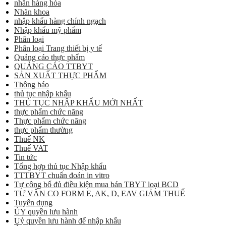
nhãn hàng hóa
Nhãn khoa
nhập khẩu hàng chính ngạch
Nhập khẩu mỹ phẩm
Phân loại
Phân loại Trang thiết bị y tế
Quảng cáo thực phẩm
QUẢNG CÁO TTBYT
SẢN XUẤT THỰC PHẨM
Thông báo
thủ tục nhập khẩu
THỦ TỤC NHẬP KHẨU MỚI NHẤT
thực phẩm chức năng
Thực phẩm chức năng
thực phẩm thường
Thuế NK
Thuế VAT
Tin tức
Tổng hợp thủ tục Nhập khẩu
TTTBYT chuẩn đoán in vitro
Tự công bố đủ điều kiện mua bán TBYT loại BCD
TƯ VẤN CO FORM E, AK, D, EAV GIẢM THUẾ
Tuyển dụng
ỦY quyền lưu hành
Uỷ quyền lưu hành để nhập khẩu