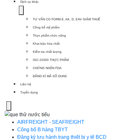
Dịch vụ khác
Show
submenu
TƯ VẤN CO FORM E, AK, D, EAV GIẢM THUẾ
for
Công bố mỹ phẩm
Dịch
Thực phẩm chức năng
vụ
Khai báo hóa chất
khác
Kiểm tra chất lượng
ISO 22000 THỰC PHẨM
CHỨNG NHẬN FDA
ĐĂNG KÍ MÃ SỐ DUNS
Liên hệ
Tuyển dụng
Menu
AIRFREIGHT - SEAFREIGHT
Công bố B hàng TBYT
Đăng ký lưu hành trang thiết bị y tế BCD