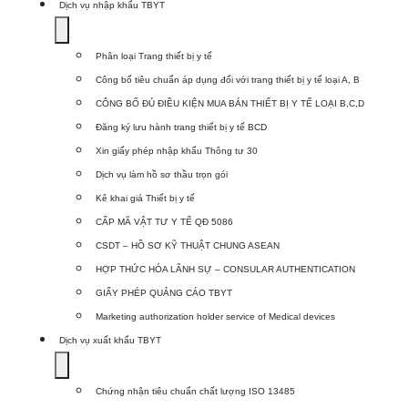
Dịch vụ nhập khẩu TBYT
Show
submenu
Phân loại Trang thiết bị y tế
for
Công bố tiêu chuẩn áp dụng đối với trang thiết bị y tế loại A, B
Dịch
CÔNG BỐ ĐỦ ĐIỀU KIỆN MUA BÁN THIẾT BỊ Y TẾ LOẠI B,C,D
vụ
Đăng ký lưu hành trang thiết bị y tế BCD
nhập
Xin giấy phép nhập khẩu Thông tư 30
khẩu
Dịch vụ làm hồ sơ thầu trọn gói
TBYT
Kê khai giá Thiết bị y tế
CẤP MÃ VẬT TƯ Y TẾ QĐ 5086
CSDT – HỒ SƠ KỸ THUẬT CHUNG ASEAN
HỢP THỨC HÓA LÃNH SỰ – CONSULAR AUTHENTICATION
GIẤY PHÉP QUẢNG CÁO TBYT
Marketing authorization holder service of Medical devices
Dịch vụ xuất khẩu TBYT
Show
submenu
Chứng nhận tiêu chuẩn chất lượng ISO 13485
for