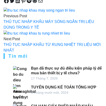
Share on Facebook
Tweet on Twitter
Share on LinkedIn
Pin on Pinterest
Save to pocket
Share on Reddit
Share via Email
Điều
Previous Post
hướng
THỦ TỤC NHẬP KHẨU MÁY SÓNG NGẮN TRỊ LIỆU
bài
DÙNG TRONG Y TẾ
viết
Next Post
THỦ TỤC NHẬP KHẨU TỪ RUNG NHIỆT TRỊ LIỆU MỚI
NHẤT
Tin mới
Bạn đã thực sự đủ điều kiện pháp lý để
mua bán thiết bị y tế chưa?
17 Tháng 7, 2026
TUYỂN DỤNG KẾ TOÁN TỔNG HỢP
6 Tháng mười một, 2024