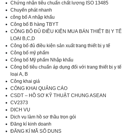
Chứng nhận tiêu chuẩn chất lượng ISO 13485
Chuyển phát nhanh
công bố A nhập khẩu
Công bố B hàng TBYT
CÔNG BỐ ĐỦ ĐIỀU KIỆN MUA BÁN THIẾT BỊ Y TẾ
LOẠI B,C,D
Công bố đủ điều kiện sản xuất trang thiết bị y tế
Công bố mỹ phẩm
Công bố Mỹ phẩm Nhập khẩu
Công bố tiêu chuẩn áp dụng đối với trang thiết bị y tế
loại A, B
Công khai giá
CÔNG KHAI QUẢNG CÁO
CSDT – HỒ SƠ KỸ THUẬT CHUNG ASEAN
CV2373
DỊCH VỤ
Dịch vụ làm hồ sơ thầu trọn gói
Đăng kí kinh doanh
ĐĂNG KÍ MÃ SỐ DUNS