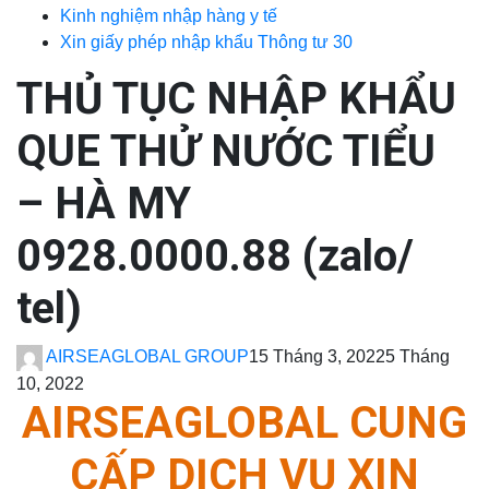
Kinh nghiệm nhập hàng y tế
Xin giấy phép nhập khẩu Thông tư 30
THỦ TỤC NHẬP KHẨU
QUE THỬ NƯỚC TIỂU
– HÀ MY
0928.0000.88 (zalo/
tel)
AIRSEAGLOBAL GROUP
15 Tháng 3, 2022
5 Tháng
10, 2022
AIRSEAGLOBAL CUNG
CẤP DỊCH VỤ XIN