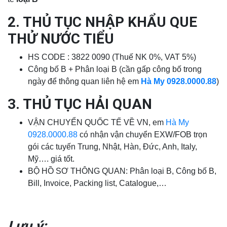
2. THỦ TỤC NHẬP KHẨU QUE
THỬ NƯỚC TIỂU
HS CODE : 3822 0090 (Thuế NK 0%, VAT 5%)
Công bố B + Phân loại B (cần gấp công bố trong
ngày để thông quan liên hệ em
Hà My
0928.0000.88
)
3. THỦ TỤC HẢI QUAN
VẬN CHUYỂN QUỐC TẾ VỀ VN, em
Hà My
0928.0000.88
có nhận vận chuyển EXW/FOB trọn
gói các tuyến Trung, Nhật, Hàn, Đức, Anh, Italy,
Mỹ…. giá tốt.
BỘ HỒ SƠ THÔNG QUAN: Phân loại B, Công bố B,
Bill, Invoice, Packing list, Catalogue,…
Lưu ý: