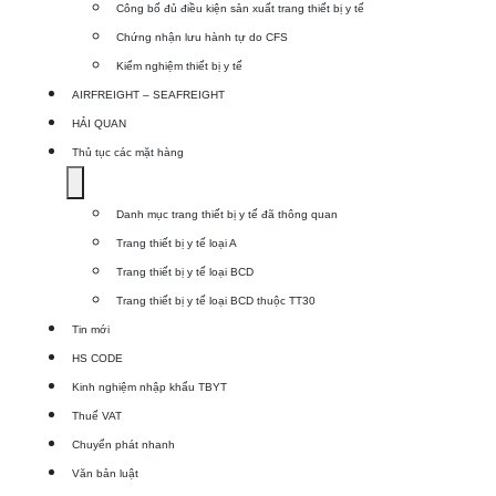
Công bố đủ điều kiện sản xuất trang thiết bị y tế
Dịch
Chứng nhận lưu hành tự do CFS
vụ
Kiểm nghiệm thiết bị y tế
xuất
AIRFREIGHT – SEAFREIGHT
khẩu
HẢI QUAN
TBYT
Thủ tục các mặt hàng
Show
submenu
Danh mục trang thiết bị y tế đã thông quan
for
Trang thiết bị y tế loại A
Thủ
Trang thiết bị y tế loại BCD
tục
Trang thiết bị y tế loại BCD thuộc TT30
các
Tin mới
mặt
HS CODE
hàng
Kinh nghiệm nhập khẩu TBYT
Thuế VAT
Chuyển phát nhanh
Văn bản luật