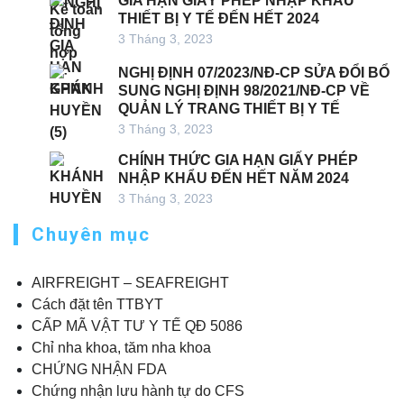
GIA HẠN GIẤY PHÉP NHẬP KHẨU
THIẾT BỊ Y TẾ ĐẾN HẾT 2024
3 Tháng 3, 2023
NGHỊ ĐỊNH 07/2023/NĐ-CP SỬA ĐỔI BỔ
SUNG NGHỊ ĐỊNH 98/2021/NĐ-CP VỀ
QUẢN LÝ TRANG THIẾT BỊ Y TẾ
3 Tháng 3, 2023
CHÍNH THỨC GIA HẠN GIẤY PHÉP
NHẬP KHẨU ĐẾN HẾT NĂM 2024
3 Tháng 3, 2023
Chuyên mục
AIRFREIGHT – SEAFREIGHT
Cách đặt tên TTBYT
CẤP MÃ VẬT TƯ Y TẾ QĐ 5086
Chỉ nha khoa, tăm nha khoa
CHỨNG NHẬN FDA
Chứng nhận lưu hành tự do CFS