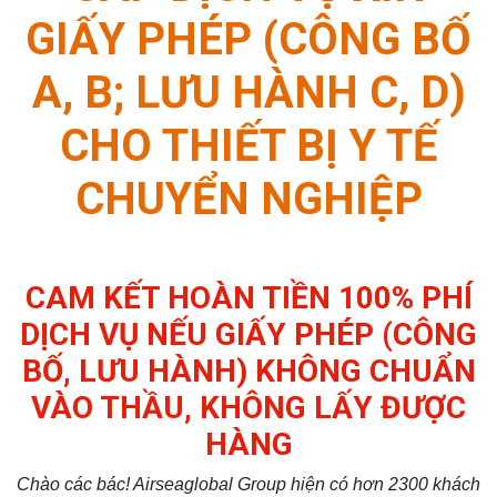
GIẤY PHÉP (CÔNG BỐ
A, B; LƯU HÀNH C, D)
CHO THIẾT BỊ Y TẾ
CHUYỂN NGHIỆP
CAM KẾT HOÀN TIỀN 100% PHÍ
DỊCH VỤ NẾU GIẤY PHÉP (CÔNG
BỐ, LƯU HÀNH) KHÔNG CHUẨN
VÀO THẦU, KHÔNG LẤY ĐƯỢC
HÀNG
Chào các bác! Airseaglobal Group hiện có hơn 2300 khách