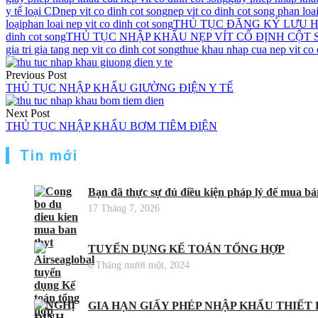
y tế loại CD
nep vit co dinh cot song
nep vit co dinh cot song phan loai
loại
phan loai nep vit co dinh cot song
THỦ TỤC ĐĂNG KÝ LƯU HÀ
dinh cot song
THỦ TỤC NHẬP KHẨU NẸP VÍT CỐ ĐỊNH CỘT
gia tri gia tang nep vit co dinh cot song
thue khau nhap cua nep vit co 
Điều
Previous Post
hướng
THỦ TỤC NHẬP KHẨU GIƯỜNG ĐIỆN Y TẾ
bài
Next Post
viết
THỦ TỤC NHẬP KHẨU BƠM TIÊM ĐIỆN
Tin mới
Bạn đã thực sự đủ điều kiện pháp lý để mua bán
17 Tháng 7, 2026
TUYỂN DỤNG KẾ TOÁN TỔNG HỢP
6 Tháng mười một, 2024
GIA HẠN GIẤY PHÉP NHẬP KHẨU THIẾT B