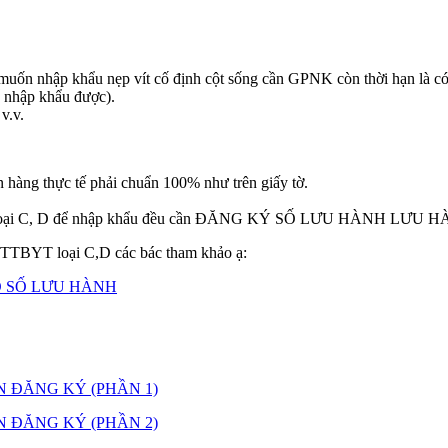
n nhập khẩu nẹp vít cố định cột sống cần GPNK còn thời hạn là có t
ể nhập khẩu được).
v.v.
thực tế phải chuẩn 100% như trên giấy tờ.
BYT loại C, D để nhập khẩu đều cần ĐĂNG KÝ SỐ LƯU HÀNH LƯU 
h TTBYT loại C,D các bác tham khảo ạ:
Ó SỐ LƯU HÀNH
 ĐĂNG KÝ (PHẦN 1)
 ĐĂNG KÝ (PHẦN 2)