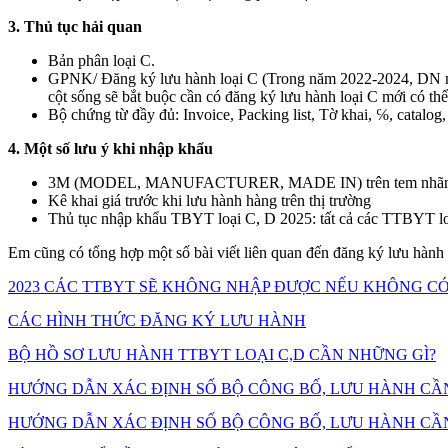
3. Thủ tục hải quan
Bản phân loại C.
GPNK/ Đăng ký lưu hành loại C (Trong năm 2022-2024, DN muố
cột sống sẽ bắt buộc cần có đăng ký lưu hành loại C mới có th
Bộ chứng từ đầy đủ: Invoice, Packing list, Tờ khai, ℅, catalog, 
4. Một số lưu ý khi nhập khẩu
3M (MODEL, MANUFACTURER, MADE IN) trên tem nhãn hàng 
Kê khai giá trước khi lưu hành hàng trên thị trường
Thủ tục nhập khẩu TBYT loại C, D 2025: tất cả các TT
Em cũng có tổng hợp một số bài viết liên quan đến đăng ký lưu hàn
2023 CÁC TTBYT SẼ KHÔNG NHẬP ĐƯỢC NẾU KHÔNG C
CÁC HÌNH THỨC ĐĂNG KÝ LƯU HÀNH
BỘ HỒ SƠ LƯU HÀNH TTBYT LOẠI C,D CẦN NHỮNG GÌ?
HƯỚNG DẪN XÁC ĐỊNH SỐ BỘ CÔNG BỐ, LƯU HÀNH CẦN
HƯỚNG DẪN XÁC ĐỊNH SỐ BỘ CÔNG BỐ, LƯU HÀNH CẦN