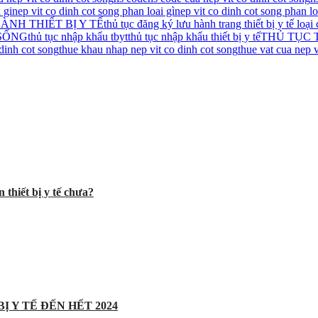
 gi
nep vit co dinh cot song phan loai gì
nep vit co dinh cot song phan 
NH THIẾT BỊ Y TẾ
thủ tục đăng ký lưu hành trang thiết bị y tế loại 
 SỐNG
thủ tục nhập khẩu tbyt
thủ tục nhập khẩu thiết bị y tế
THỦ TỤC
dinh cot song
thue khau nhap nep vit co dinh cot song
thue vat cua nep v
 thiết bị y tế chưa?
Ị Y TẾ ĐẾN HẾT 2024