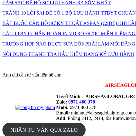
LÀM SAO ĐỂ HỒ SƠ LƯU HÀNH RA SỚM NHẤT
TRÁNH 10 LỖI SAI ĐỂ CÓ 1 BỘ LƯU HÀNH TTBYT CHUẨN
BẮT BUỘC CẦN HỒ SƠ KỸ THUẬT ASEAN (CSDT) KHI LÀM
CÁC TTBYT CHẨN ĐOÁN IN VITRO ĐƯỢC MIỄN KIỂM N
TRƯỜNG HỢP NÀO ĐƯỢC SỬA ĐỔI/ PHẢI LÀM MỚI ĐĂNG
NỘI DUNG THANH TRA HẬU KIỂM ĐĂNG KÝ LƯU HÀNH
——————————–
Anh chị cần tư vấn liên hệ em:
AIRSEAGLOBAL
Tuyết Minh
–
AIRSEAGLOBAL GRO
Zalo:
0971 460 378
Mobi:
0971 460 378
Email:
minhntt@airseaglobalgroup.com
Add
: Phòng 2412, 2414, tòa Eurowind
NHẬN TƯ VẤN QUA ZALO