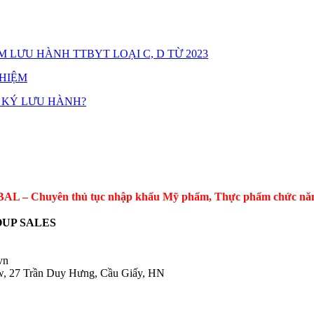
 LƯU HÀNH TTBYT LOẠI C, D TỪ 2023
GHIỆM
 KÝ LƯU HÀNH?
 – Chuyên thủ tục nhập khẩu Mỹ phẩm, Thực phẩm chức năng, 
UP SALES
.vn
ow, 27 Trần Duy Hưng, Cầu Giấy, HN