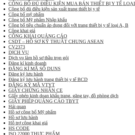
CÔNG BỐ ĐỦ ĐIỀU KIỆN MUA BÁN THIẾT BỊ Y TẾ LOẠI
Công bố đủ điều kiện sản xuất trang thiết bị y tế
Công bố mỹ phẩm
Công bố Mỹ phẩm Nhập khẩu
Công bố tiêu chuẩn áp dụng đối với trang thiết bị y tế loại A, B
Công khai giá
CÔNG KHAI QUẢNG CÁO
CSDT – HỒ SƠ KỸ THUẬT CHUNG ASEAN
CV2373
DỊCH VỤ
Dịch vụ làm hồ sơ thầu trọn gói
Đăng kí kinh doanh
ĐĂNG KÍ MÃ SỐ DUNS
Đăng ký lưu hành
Đăng ký lưu hành trang thiết bị y tế BCD
ĐĂNG KÝ MÃ VTYT
GIẤY CHỨNG NHẬN CE
GIấy phép kinh doan khẩu trang, găng tay, đồ phòng dịch
GIẤY PHÉP QUẢNG CÁO TBYT
Hải quan
Hồ sơ công bố Mỹ phẩm
Hồ sơ lưu hành
Hỗ trợ công khai giá
HS CODE
ISO 22000 THỰC PHẨM