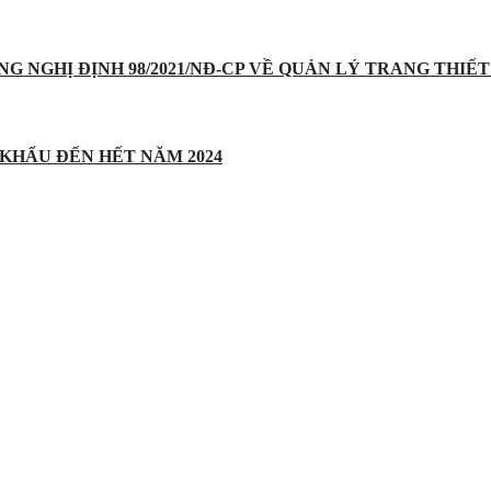
UNG NGHỊ ĐỊNH 98/2021/NĐ-CP VỀ QUẢN LÝ TRANG THIẾT 
 KHẨU ĐẾN HẾT NĂM 2024