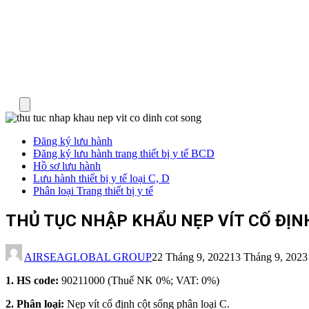
Menu
Đăng ký lưu hành
Đăng ký lưu hành trang thiết bị y tế BCD
Hồ sơ lưu hành
Lưu hành thiết bị y tế loại C, D
Phân loại Trang thiết bị y tế
THỦ TỤC NHẬP KHẨU NẸP VÍT CỐ ĐỊN
AIRSEAGLOBAL GROUP
22 Tháng 9, 2022
13 Tháng 9, 2023
1. HS code:
90211000 (Thuế NK 0%; VAT: 0%)
2. Phân loại:
Nẹp vít cố định cột sống phân loại C.