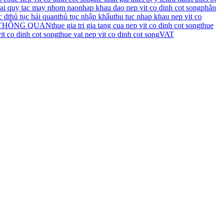
loai quy tac may nhom nao
nhap khau dao nep vit co dinh cot song
phân
c d
thủ tục hải quan
thủ tục nhập khẩu
thu tuc nhap khau nep vit co
 THÔNG QUAN
thue gia tri gia tang cua nep vit co dinh cot song
thue
it co dinh cot song
thue vat nep vit co dinh cot song
VAT