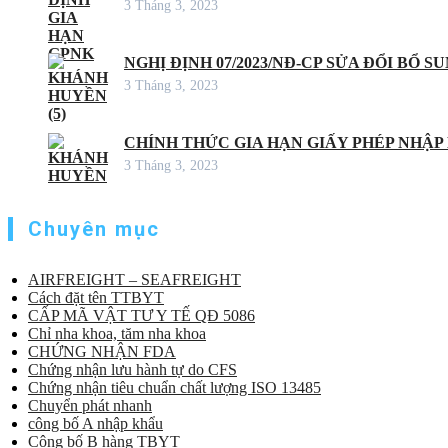
3 Tháng 3, 2023
NGHỊ ĐỊNH 07/2023/NĐ-CP SỬA ĐỔI BỔ S
3 Tháng 3, 2023
CHÍNH THỨC GIA HẠN GIẤY PHÉP NHẬP
3 Tháng 3, 2023
Chuyên mục
AIRFREIGHT – SEAFREIGHT
Cách đặt tên TTBYT
CẤP MÃ VẬT TƯ Y TẾ QĐ 5086
Chỉ nha khoa, tăm nha khoa
CHỨNG NHẬN FDA
Chứng nhận lưu hành tự do CFS
Chứng nhận tiêu chuẩn chất lượng ISO 13485
Chuyển phát nhanh
công bố A nhập khẩu
Công bố B hàng TBYT