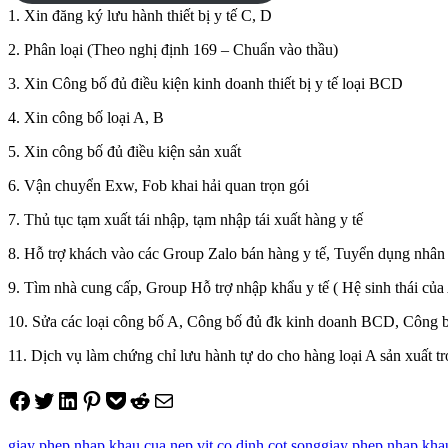
1. Xin đăng ký lưu hành thiết bị y tế C, D
2. Phân loại (Theo nghị định 169 – Chuẩn vào thầu)
3. Xin Công bố đủ điều kiện kinh doanh thiết bị y tế loại BCD
4. Xin công bố loại A, B
5. Xin công bố đủ điều kiện sản xuất
6. Vận chuyển Exw, Fob khai hải quan trọn gói
7. Thủ tục tạm xuất tái nhập, tạm nhập tái xuất hàng y tế
8. Hỗ trợ khách vào các Group Zalo bán hàng y tế, Tuyển dụng nhân 
9. Tìm nhà cung cấp, Group Hỗ trợ nhập khẩu y tế ( Hệ sinh thái của
10. Sửa các loại công bố A, Công bố đủ đk kinh doanh BCD, Công bố
11. Dịch vụ làm chứng chỉ lưu hành tự do cho hàng loại A sản xuất t
Share on Facebook
Tweet on Twitter
Share on LinkedIn
Pin on Pinterest
Save to pocket
Share on Reddit
Share via Email
giay phep nhap khau cua nep vit co dinh cot song
giay phep nhap khau