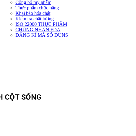
Công bố mỹ phẩm
Dịch
Thực phẩm chức năng
vụ
Khai báo hóa chất
khác
Kiểm tra chất lượng
ISO 22000 THỰC PHẨM
CHỨNG NHẬN FDA
ĐĂNG KÍ MÃ SỐ DUNS
H CỘT SỐNG