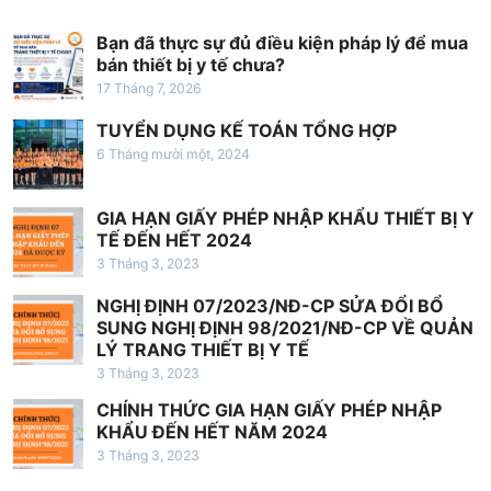
g
b
Bạn đã thực sự đủ điều kiện pháp lý để mua
à
bán thiết bị y tế chưa?
17 Tháng 7, 2026
i
v
TUYỂN DỤNG KẾ TOÁN TỔNG HỢP
6 Tháng mười một, 2024
i
ế
GIA HẠN GIẤY PHÉP NHẬP KHẨU THIẾT BỊ Y
t
TẾ ĐẾN HẾT 2024
3 Tháng 3, 2023
NGHỊ ĐỊNH 07/2023/NĐ-CP SỬA ĐỔI BỔ
SUNG NGHỊ ĐỊNH 98/2021/NĐ-CP VỀ QUẢN
LÝ TRANG THIẾT BỊ Y TẾ
3 Tháng 3, 2023
CHÍNH THỨC GIA HẠN GIẤY PHÉP NHẬP
KHẨU ĐẾN HẾT NĂM 2024
3 Tháng 3, 2023