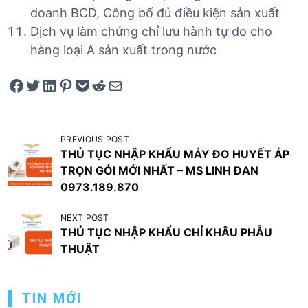
doanh BCD, Công bố đủ điều kiện sản xuất
Dịch vụ làm chứng chỉ lưu hành tự do cho
hàng loại A sản xuất trong nước
Share on Facebook
Tweet on Twitter
Share on LinkedIn
Pin on Pinterest
Save to pocket
Share on Reddit
Share via Email
Đ
PREVIOUS POST
THỦ TỤC NHẬP KHẨU MÁY ĐO HUYẾT ÁP
i
TRỌN GÓI MỚI NHẤT – MS LINH ĐAN
ề
0973.189.870
u
NEXT POST
h
THỦ TỤC NHẬP KHẨU CHỈ KHÂU PHẪU
ư
THUẬT
ớ
n
TIN MỚI