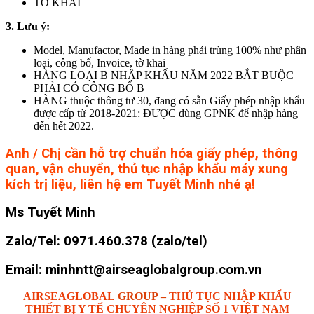
TỜ KHAI
3. Lưu ý:
Model, Manufactor, Made in hàng phải trùng 100% như phân
loại, công bố, Invoice, tờ khai
HÀNG LOẠI B NHẬP KHẨU NĂM 2022 BẮT BUỘC
PHẢI CÓ CÔNG BỐ B
HÀNG thuộc thông tư 30, đang có sẵn Giấy phép nhập khẩu
được cấp từ 2018-2021: ĐƯỢC dùng GPNK để nhập hàng
đến hết 2022.
Anh / Chị cần hỗ trợ chuẩn hóa giấy phép, thông
quan, vận chuyển, thủ tục nhập khẩu máy xung
kích trị liệu, liên hệ em Tuyết Minh nhé ạ!
Ms Tuyết Minh
Zalo/Tel: 0971.460.378 (zalo/tel)
Email: minhntt@airseaglobalgroup.com.vn
AIRSEAGLOBAL
GROUP –
THỦ TỤC NHẬP KHẨU
THIẾT BỊ Y TẾ CHUYÊN NGHIỆP SỐ 1 VIỆT NAM