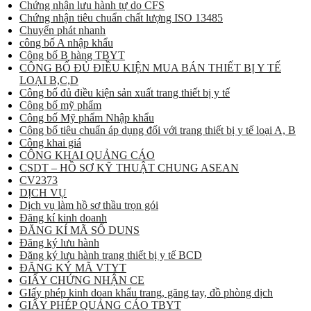
Chứng nhận lưu hành tự do CFS
Chứng nhận tiêu chuẩn chất lượng ISO 13485
Chuyển phát nhanh
công bố A nhập khẩu
Công bố B hàng TBYT
CÔNG BỐ ĐỦ ĐIỀU KIỆN MUA BÁN THIẾT BỊ Y TẾ
LOẠI B,C,D
Công bố đủ điều kiện sản xuất trang thiết bị y tế
Công bố mỹ phẩm
Công bố Mỹ phẩm Nhập khẩu
Công bố tiêu chuẩn áp dụng đối với trang thiết bị y tế loại A, B
Công khai giá
CÔNG KHAI QUẢNG CÁO
CSDT – HỒ SƠ KỸ THUẬT CHUNG ASEAN
CV2373
DỊCH VỤ
Dịch vụ làm hồ sơ thầu trọn gói
Đăng kí kinh doanh
ĐĂNG KÍ MÃ SỐ DUNS
Đăng ký lưu hành
Đăng ký lưu hành trang thiết bị y tế BCD
ĐĂNG KÝ MÃ VTYT
GIẤY CHỨNG NHẬN CE
GIấy phép kinh doan khẩu trang, găng tay, đồ phòng dịch
GIẤY PHÉP QUẢNG CÁO TBYT