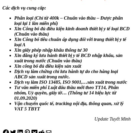
Các dịch vụ cung cấp:
Phân loại (Chỉ từ 400k – Chuẩn vào thầu – Được phân
loại lại 1 lần miễn phí)
Xin Công bố đủ điều kiện kinh doanh thiết bị y tế loại BCD
(Chuẩn vào thầu)
Xin Công bố tiêu chuẩn áp dụng đối với trang thiết bị y tế
loại A
Xin giấy phép nhập khẩu thông tư 30
Xin đăng ký lưu hành thiết bị y tế BCD nhập khẩu, sản
xuất trong nước (Chuẩn vào thầu)
Xin công bố đủ điều kiện sản xuất
Dịch vụ làm chứng chỉ lưu hành tự do cho hàng loại
ABCD sản xuất trong nước.
Dịch vụ làm ISO 13485, ISO 9001,…sản xuất trong nước
Tư vấn miễn phí Luật đấu thầu mới theo TT14, Phân
nhóm, Uỷ quyền, giấy tờ… (Thông tư 14 hiệu lực từ
01.09.2020)
Vận chuyển quốc tế, trucking nội địa, thông quan, xử lý
VAT 5 TBYT
Update Tuyết Minh
Share on Facebook
Tweet on Twitter
Share on LinkedIn
Pin on Pinterest
Save to pocket
Share on Reddit
Share via Email