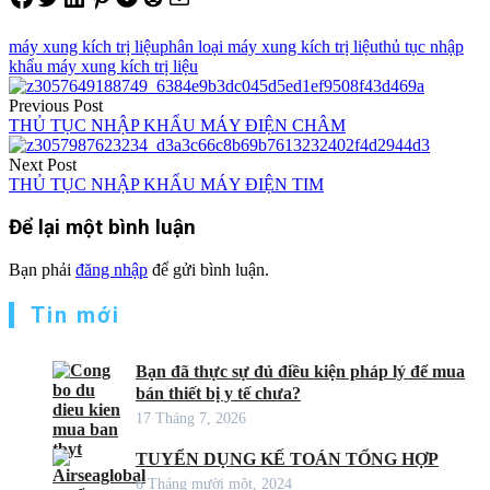
máy xung kích trị liệu
phân loại máy xung kích trị liệu
thủ tục nhập
khẩu máy xung kích trị liệu
Điều
Previous Post
hướng
THỦ TỤC NHẬP KHẨU MÁY ĐIỆN CHÂM
bài
Next Post
viết
THỦ TỤC NHẬP KHẨU MÁY ĐIỆN TIM
Để lại một bình luận
Bạn phải
đăng nhập
để gửi bình luận.
Tin mới
Bạn đã thực sự đủ điều kiện pháp lý để mua
bán thiết bị y tế chưa?
17 Tháng 7, 2026
TUYỂN DỤNG KẾ TOÁN TỔNG HỢP
6 Tháng mười một, 2024