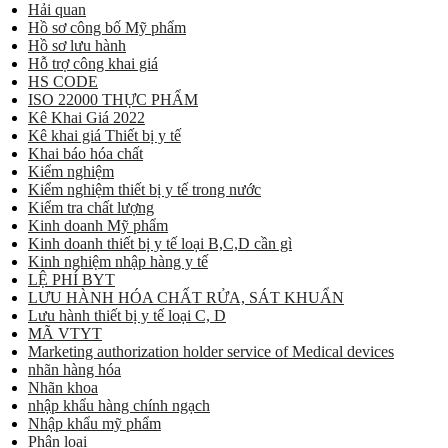
Hải quan
Hồ sơ công bố Mỹ phẩm
Hồ sơ lưu hành
Hỗ trợ công khai giá
HS CODE
ISO 22000 THỰC PHẨM
Kê Khai Giá 2022
Kê khai giá Thiết bị y tế
Khai báo hóa chất
Kiểm nghiệm
Kiểm nghiệm thiết bị y tế trong nước
Kiểm tra chất lượng
Kinh doanh Mỹ phẩm
Kinh doanh thiết bị y tế loại B,C,D cần gì
Kinh nghiệm nhập hàng y tế
LỆ PHÍ BYT
LƯU HÀNH HÓA CHẤT RỬA, SÁT KHUẨN
Lưu hành thiết bị y tế loại C, D
MÃ VTYT
Marketing authorization holder service of Medical devices
nhãn hàng hóa
Nhãn khoa
nhập khẩu hàng chính ngạch
Nhập khẩu mỹ phẩm
Phân loại