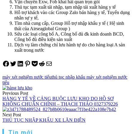
Vận chuyển Exw, Fob khai hải quan trọn gói
Thủ tục tạm xuất tái nhập, tạm nhập tái xuất hàng y tế
Hỗ trợ khách vào các Group Zalo bán hàng y tế, Tuyển dụng
nhân sự y tế,
Tìm nhà cung cấp, Group Hỗ trợ nhập khẩu y tế ( Hệ sinh
thái của Airseaglobal Group )
Sửa các loại công bố A, Công bố đủ đk kinh doanh BCD,
Công bố đủ điều kiện sản xuất
Dịch vụ làm chứng chỉ lưu hành tự do cho hàng loại A sản
xuất trong nước
Share on Facebook
Tweet on Twitter
Share on LinkedIn
Pin on Pinterest
Save to pocket
Share on Reddit
Share via Email
máy xét nghiệm nước tiểu
thủ tục nhập khẩu máy xét nghiệm nước
tiểu
Điều
Previous Post
hướng
HÀNG Y TẾ VỀ CẢNG BUỘC LƯU KHO DO HỒ SƠ
KHÔNG CHUẨN CHỈNH – THẠCH THẢO 0327379226
bài
viết
Next Post
THỦ TỤC NHẬP KHẨU XE LĂN ĐIỆN
Tin mới