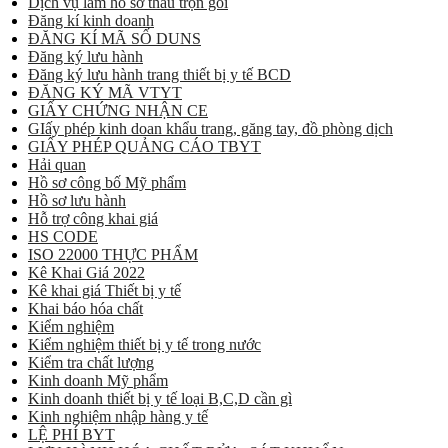
Dịch vụ làm hồ sơ thầu trọn gói
Đăng kí kinh doanh
ĐĂNG KÍ MÃ SỐ DUNS
Đăng ký lưu hành
Đăng ký lưu hành trang thiết bị y tế BCD
ĐĂNG KÝ MÃ VTYT
GIẤY CHỨNG NHẬN CE
GIấy phép kinh doan khẩu trang, găng tay, đồ phòng dịch
GIẤY PHÉP QUẢNG CÁO TBYT
Hải quan
Hồ sơ công bố Mỹ phẩm
Hồ sơ lưu hành
Hỗ trợ công khai giá
HS CODE
ISO 22000 THỰC PHẨM
Kê Khai Giá 2022
Kê khai giá Thiết bị y tế
Khai báo hóa chất
Kiểm nghiệm
Kiểm nghiệm thiết bị y tế trong nước
Kiểm tra chất lượng
Kinh doanh Mỹ phẩm
Kinh doanh thiết bị y tế loại B,C,D cần gì
Kinh nghiệm nhập hàng y tế
LỆ PHÍ BYT