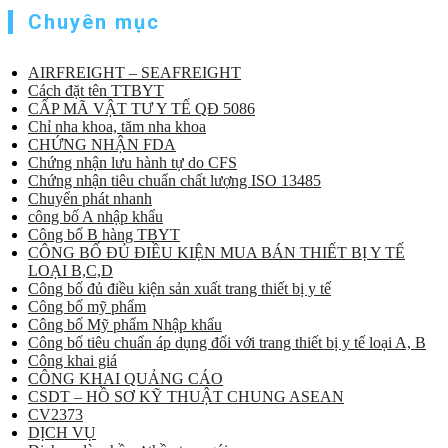
Chuyên mục
AIRFREIGHT – SEAFREIGHT
Cách đặt tên TTBYT
CẤP MÃ VẬT TƯ Y TẾ QĐ 5086
Chỉ nha khoa, tăm nha khoa
CHỨNG NHẬN FDA
Chứng nhận lưu hành tự do CFS
Chứng nhận tiêu chuẩn chất lượng ISO 13485
Chuyển phát nhanh
công bố A nhập khẩu
Công bố B hàng TBYT
CÔNG BỐ ĐỦ ĐIỀU KIỆN MUA BÁN THIẾT BỊ Y TẾ
LOẠI B,C,D
Công bố đủ điều kiện sản xuất trang thiết bị y tế
Công bố mỹ phẩm
Công bố Mỹ phẩm Nhập khẩu
Công bố tiêu chuẩn áp dụng đối với trang thiết bị y tế loại A, B
Công khai giá
CÔNG KHAI QUẢNG CÁO
CSDT – HỒ SƠ KỸ THUẬT CHUNG ASEAN
CV2373
DỊCH VỤ