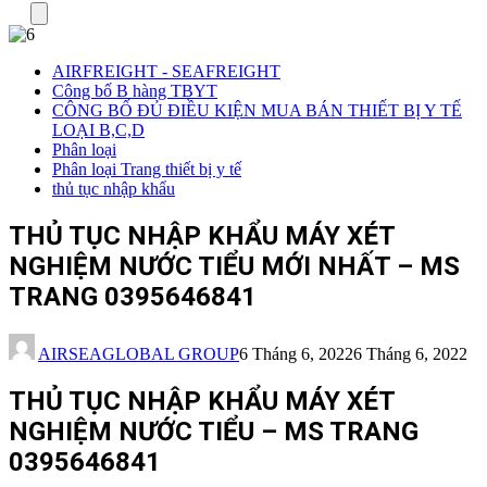
Menu
AIRFREIGHT - SEAFREIGHT
Công bố B hàng TBYT
CÔNG BỐ ĐỦ ĐIỀU KIỆN MUA BÁN THIẾT BỊ Y TẾ
LOẠI B,C,D
Phân loại
Phân loại Trang thiết bị y tế
thủ tục nhập khẩu
THỦ TỤC NHẬP KHẨU MÁY XÉT
NGHIỆM NƯỚC TIỂU MỚI NHẤT – MS
TRANG 0395646841
AIRSEAGLOBAL GROUP
6 Tháng 6, 2022
6 Tháng 6, 2022
THỦ TỤC NHẬP KHẨU MÁY XÉT
NGHIỆM NƯỚC TIỂU – MS TRANG
0395646841