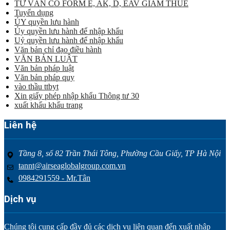
TƯ VẤN CO FORM E, AK, D, EAV GIẢM THUẾ
Tuyển dụng
ỦY quyền lưu hành
Ủy quyền lưu hành để nhập khẩu
Uỷ quyền lưu hành để nhập khẩu
Văn bản chỉ đạo điều hành
VĂN BẢN LUẬT
Văn bản pháp luật
Văn bản pháp quy
vào thầu ttbyt
Xin giấy phép nhập khẩu Thông tư 30
xuất khẩu khẩu trang
Liên hệ
Tầng 8, số 82 Trần Thái Tông, Phường Cầu Giấy, TP Hà Nội
tannt@airseaglobalgroup.com.vn
0984291559 - Mr.Tân
Dịch vụ
Chúng tôi cung cấp đầy đủ các dịch vụ liên quan đến xuất nhập