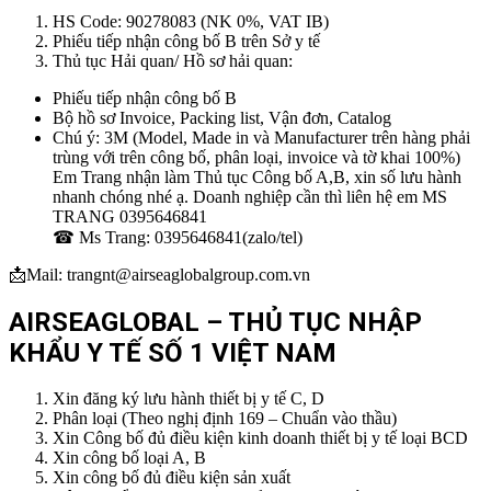
HS Code: 90278083 (NK 0%, VAT IB)
Phiếu tiếp nhận công bố B trên Sở y tế
Thủ tục Hải quan/ Hồ sơ hải quan:
Phiếu tiếp nhận công bố B
Bộ hồ sơ Invoice, Packing list, Vận đơn, Catalog
Chú ý: 3M (Model, Made in và Manufacturer trên hàng phải
trùng với trên công bố, phân loại, invoice và tờ khai 100%)
Em Trang nhận làm Thủ tục Công bố A,B, xin số lưu hành
nhanh chóng nhé ạ. Doanh nghiệp cần thì liên hệ em MS
TRANG 0395646841
☎ Ms Trang: 0395646841(zalo/tel)
📩Mail: trangnt@airseaglobalgroup.com.vn
AIRSEAGLOBAL – THỦ TỤC NHẬP
KHẨU Y TẾ SỐ 1 VIỆT NAM
Xin đăng ký lưu hành thiết bị y tế C, D
Phân loại (Theo nghị định 169 – Chuẩn vào thầu)
Xin Công bố đủ điều kiện kinh doanh thiết bị y tế loại BCD
Xin công bố loại A, B
Xin công bố đủ điều kiện sản xuất