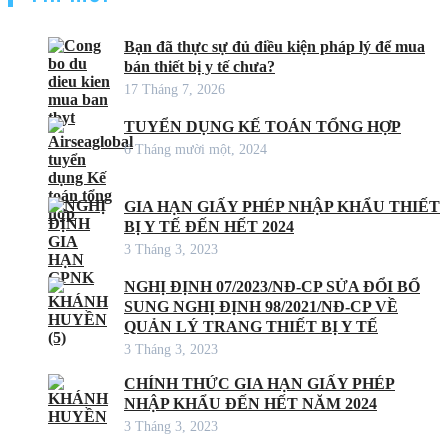
Bạn đã thực sự đủ điều kiện pháp lý để mua
bán thiết bị y tế chưa?
17 Tháng 7, 2026
TUYỂN DỤNG KẾ TOÁN TỔNG HỢP
6 Tháng mười một, 2024
GIA HẠN GIẤY PHÉP NHẬP KHẨU THIẾT
BỊ Y TẾ ĐẾN HẾT 2024
3 Tháng 3, 2023
NGHỊ ĐỊNH 07/2023/NĐ-CP SỬA ĐỔI BỔ
SUNG NGHỊ ĐỊNH 98/2021/NĐ-CP VỀ
QUẢN LÝ TRANG THIẾT BỊ Y TẾ
3 Tháng 3, 2023
CHÍNH THỨC GIA HẠN GIẤY PHÉP
NHẬP KHẨU ĐẾN HẾT NĂM 2024
3 Tháng 3, 2023