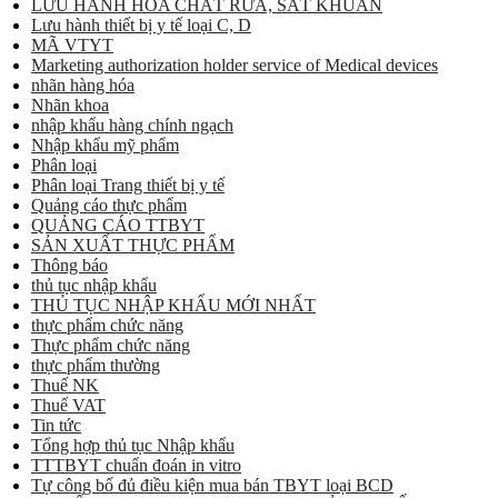
LƯU HÀNH HÓA CHẤT RỬA, SÁT KHUẨN
Lưu hành thiết bị y tế loại C, D
MÃ VTYT
Marketing authorization holder service of Medical devices
nhãn hàng hóa
Nhãn khoa
nhập khẩu hàng chính ngạch
Nhập khẩu mỹ phẩm
Phân loại
Phân loại Trang thiết bị y tế
Quảng cáo thực phẩm
QUẢNG CÁO TTBYT
SẢN XUẤT THỰC PHẨM
Thông báo
thủ tục nhập khẩu
THỦ TỤC NHẬP KHẨU MỚI NHẤT
thực phẩm chức năng
Thực phẩm chức năng
thực phẩm thường
Thuế NK
Thuế VAT
Tin tức
Tổng hợp thủ tục Nhập khẩu
TTTBYT chuẩn đoán in vitro
Tự công bố đủ điều kiện mua bán TBYT loại BCD