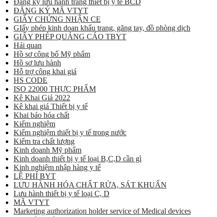
Đăng ký lưu hành trang thiết bị y tế BCD
ĐĂNG KÝ MÃ VTYT
GIẤY CHỨNG NHẬN CE
GIấy phép kinh doan khẩu trang, găng tay, đồ phòng dịch
GIẤY PHÉP QUẢNG CÁO TBYT
Hải quan
Hồ sơ công bố Mỹ phẩm
Hồ sơ lưu hành
Hỗ trợ công khai giá
HS CODE
ISO 22000 THỰC PHẨM
Kê Khai Giá 2022
Kê khai giá Thiết bị y tế
Khai báo hóa chất
Kiểm nghiệm
Kiểm nghiệm thiết bị y tế trong nước
Kiểm tra chất lượng
Kinh doanh Mỹ phẩm
Kinh doanh thiết bị y tế loại B,C,D cần gì
Kinh nghiệm nhập hàng y tế
LỆ PHÍ BYT
LƯU HÀNH HÓA CHẤT RỬA, SÁT KHUẨN
Lưu hành thiết bị y tế loại C, D
MÃ VTYT
Marketing authorization holder service of Medical devices