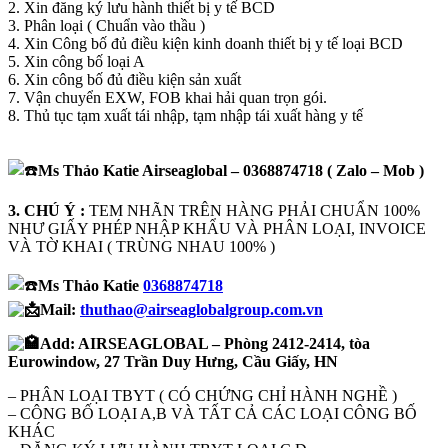
2. Xin đăng ký lưu hành thiết bị y tế BCD
3. Phân loại ( Chuẩn vào thầu )
4. Xin Công bố đủ điều kiện kinh doanh thiết bị y tế loại BCD
5. Xin công bố loại A
6. Xin công bố đủ điều kiện sản xuất
7. Vận chuyển EXW, FOB khai hải quan trọn gói.
8. Thủ tục tạm xuất tái nhập, tạm nhập tái xuất hàng y tế
Ms Thảo Katie Airseaglobal – 0368874718 ( Zalo – Mob )
3. CHÚ Ý :
TEM NHÃN TRÊN HÀNG PHẢI CHUẨN 100%
NHƯ GIẤY PHÉP NHẬP KHẨU VÀ PHÂN LOẠI, INVOICE
VÀ TỜ KHAI ( TRÙNG NHAU 100% )
Ms Thảo Katie
0368874718
Mail:
thuthao@airseaglobalgroup.com.vn
Add: AIRSEAGLOBAL – Phòng 2412-2414, tòa
Eurowindow, 27 Trần Duy Hưng, Cầu Giấy, HN
– PHÂN LOẠI TBYT ( CÓ CHỨNG CHỈ HÀNH NGHỀ )
– CÔNG BỐ LOẠI A,B VÀ TẤT CẢ CÁC LOẠI CÔNG BỐ
KHÁC