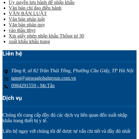
Ủy quyền lưu hành để nhập khẩu
Văn bản chỉ đạo điều hành
VĂN BẢN LUẬT
Văn bản pháp luật
Văn bản pháp quy
vào thầu ttbyt
Xin giấy phép nhập khẩu Thông tư 30
xuất khẩu khẩu trang
Liên hệ
Tầng 8, số 82 Trần Thái Tông, Phường Cầu Giấy, TP Hà Nội
tannt@airseaglobalgroup.com.vn
0984291559 - Mr.Tân
Dịch vụ
Chúng tôi cung cấp đầy đủ các dịch vụ liên quan đến xuất nhập
khẩu trang thiết bị y tế.
Liên hệ ngay với chúng tôi để được tư vấn chi tiết và đầy đủ nhất