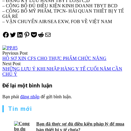
– ĐĂNG KÝ LƯU HÀNH TBYT LOẠI C,D
– CÔNG BỐ ĐỦ ĐIỀU KIỆN KINH DOANH TBYT BCD
– CÔNG BỐ MỸ PHẨM, TPCN- HẢI QUAN THIẾT BỊ Y TẾ
GIÁ RẺ
– VẬN CHUYỂN AIR/SEA EXW, FOB VỀ VIỆT NAM
Share on Facebook
Tweet on Twitter
Share on LinkedIn
Pin on Pinterest
Save to pocket
Share on Reddit
Share via Email
Điều
Previous Post
hướng
HỒ SƠ XIN CFS CHO THỰC PHẨM CHỨC NĂNG
Next Post
bài
NHỮNG LƯU Ý KHI NHẬP HÀNG Y TẾ CUỐI NĂM CẦN
viết
CHÚ Ý
Để lại một bình luận
Bạn phải
đăng nhập
để gửi bình luận.
Tin mới
Bạn đã thực sự đủ điều kiện pháp lý để mua
bán thiết bị y tế chưa?