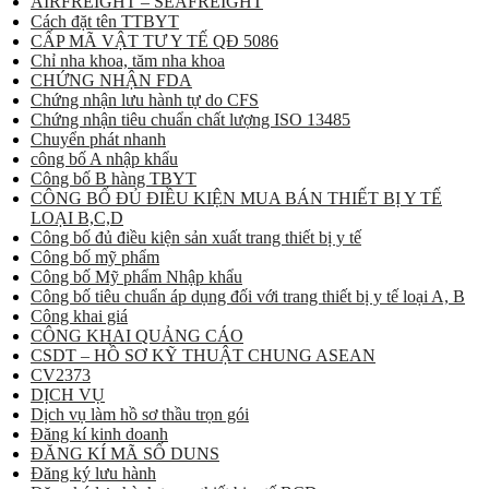
AIRFREIGHT – SEAFREIGHT
Cách đặt tên TTBYT
CẤP MÃ VẬT TƯ Y TẾ QĐ 5086
Chỉ nha khoa, tăm nha khoa
CHỨNG NHẬN FDA
Chứng nhận lưu hành tự do CFS
Chứng nhận tiêu chuẩn chất lượng ISO 13485
Chuyển phát nhanh
công bố A nhập khẩu
Công bố B hàng TBYT
CÔNG BỐ ĐỦ ĐIỀU KIỆN MUA BÁN THIẾT BỊ Y TẾ
LOẠI B,C,D
Công bố đủ điều kiện sản xuất trang thiết bị y tế
Công bố mỹ phẩm
Công bố Mỹ phẩm Nhập khẩu
Công bố tiêu chuẩn áp dụng đối với trang thiết bị y tế loại A, B
Công khai giá
CÔNG KHAI QUẢNG CÁO
CSDT – HỒ SƠ KỸ THUẬT CHUNG ASEAN
CV2373
DỊCH VỤ
Dịch vụ làm hồ sơ thầu trọn gói
Đăng kí kinh doanh
ĐĂNG KÍ MÃ SỐ DUNS
Đăng ký lưu hành