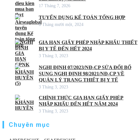
17 Tháng 7, 2026
TUYỂN DỤNG KẾ TOÁN TỔNG HỢP
6 Tháng mười một, 2024
GIA HẠN GIẤY PHÉP NHẬP KHẨU THIẾT
BỊ Y TẾ ĐẾN HẾT 2024
3 Tháng 3, 2023
NGHỊ ĐỊNH 07/2023/NĐ-CP SỬA ĐỔI BỔ
SUNG NGHỊ ĐỊNH 98/2021/NĐ-CP VỀ
QUẢN LÝ TRANG THIẾT BỊ Y TẾ
3 Tháng 3, 2023
CHÍNH THỨC GIA HẠN GIẤY PHÉP
NHẬP KHẨU ĐẾN HẾT NĂM 2024
3 Tháng 3, 2023
Chuyên mục