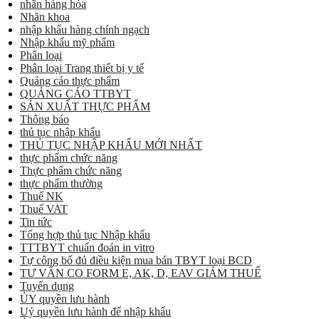
nhãn hàng hóa
Nhãn khoa
nhập khẩu hàng chính ngạch
Nhập khẩu mỹ phẩm
Phân loại
Phân loại Trang thiết bị y tế
Quảng cáo thực phẩm
QUẢNG CÁO TTBYT
SẢN XUẤT THỰC PHẨM
Thông báo
thủ tục nhập khẩu
THỦ TỤC NHẬP KHẨU MỚI NHẤT
thực phẩm chức năng
Thực phẩm chức năng
thực phẩm thường
Thuế NK
Thuế VAT
Tin tức
Tổng hợp thủ tục Nhập khẩu
TTTBYT chuẩn đoán in vitro
Tự công bố đủ điều kiện mua bán TBYT loại BCD
TƯ VẤN CO FORM E, AK, D, EAV GIẢM THUẾ
Tuyển dụng
ỦY quyền lưu hành
Uỷ quyền lưu hành để nhập khẩu