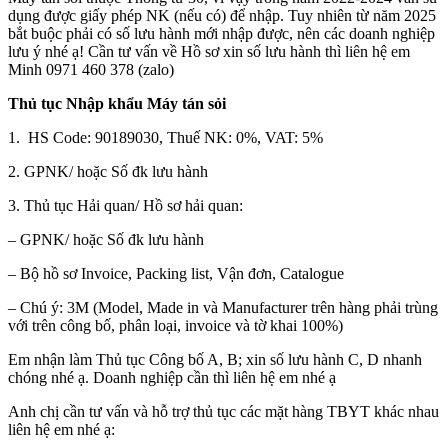
dụng được giấy phép NK (nếu có) để nhập. Tuy nhiên từ năm 2025
bắt buộc phải có số lưu hành mới nhập được, nên các doanh nghiệp
lưu ý nhé ạ! Cần tư vấn về Hồ sơ xin số lưu hành thì liên hệ em
Minh 0971 460 378 (zalo)
Thủ tục Nhập khẩu Máy tán sỏi
1. HS Code: 90189030, Thuế NK: 0%, VAT: 5%
2. GPNK/ hoặc Số đk lưu hành
3. Thủ tục Hải quan/ Hồ sơ hải quan:
– GPNK/ hoặc Số đk lưu hành
– Bộ hồ sơ Invoice, Packing list, Vận đơn, Catalogue
– Chú ý: 3M (Model, Made in và Manufacturer trên hàng phải trùng
với trên công bố, phân loại, invoice và tờ khai 100%)
Em nhận làm Thủ tục Công bố A, B; xin số lưu hành C, D nhanh
chóng nhé ạ. Doanh nghiệp cần thì liên hệ em nhé ạ
Anh chị cần tư vấn và hỗ trợ thủ tục các mặt hàng TBYT khác nhau
liên hệ em nhé ạ: