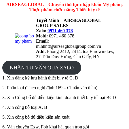
AIRSEAGLOBAL – Chuyên thủ tục nhập khẩu Mỹ phẩm,
Thực phẩm chức năng, Thiết bị y tế
Tuyết Minh
–
AIRSEAGLOBAL
GROUP SALES
Zalo:
0971 460 378
Mobi:
0971 460 378
Email:
minhntt@airseaglobalgroup.com.vn
Add
: Phòng 2412, 2414, tòa Eurowindow,
27 Trần Duy Hưng, Cầu Giấy, HN
NHẬN TƯ VẤN QUA ZALO
1. Xin đăng ký lưu hành thiết bị y tế C, D
2. Phân loại (Theo nghị định 169 – Chuẩn vào thầu)
3. Xin Công bố đủ điều kiện kinh doanh thiết bị y tế loại BCD
4. Xin công bố loại A, B
5. Xin công bố đủ điều kiện sản xuất
6. Vận chuyển Exw, Fob khai hải quan trọn gói