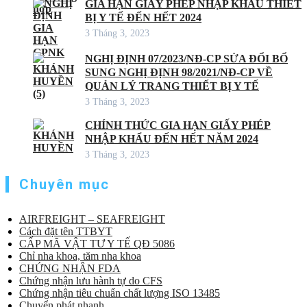
GIA HẠN GIẤY PHÉP NHẬP KHẨU THIẾT
BỊ Y TẾ ĐẾN HẾT 2024
3 Tháng 3, 2023
NGHỊ ĐỊNH 07/2023/NĐ-CP SỬA ĐỔI BỔ
SUNG NGHỊ ĐỊNH 98/2021/NĐ-CP VỀ
QUẢN LÝ TRANG THIẾT BỊ Y TẾ
3 Tháng 3, 2023
CHÍNH THỨC GIA HẠN GIẤY PHÉP
NHẬP KHẨU ĐẾN HẾT NĂM 2024
3 Tháng 3, 2023
Chuyên mục
AIRFREIGHT – SEAFREIGHT
Cách đặt tên TTBYT
CẤP MÃ VẬT TƯ Y TẾ QĐ 5086
Chỉ nha khoa, tăm nha khoa
CHỨNG NHẬN FDA
Chứng nhận lưu hành tự do CFS
Chứng nhận tiêu chuẩn chất lượng ISO 13485
Chuyển phát nhanh