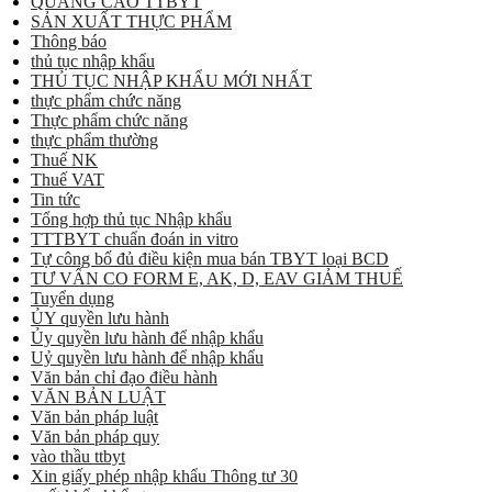
QUẢNG CÁO TTBYT
SẢN XUẤT THỰC PHẨM
Thông báo
thủ tục nhập khẩu
THỦ TỤC NHẬP KHẨU MỚI NHẤT
thực phẩm chức năng
Thực phẩm chức năng
thực phẩm thường
Thuế NK
Thuế VAT
Tin tức
Tổng hợp thủ tục Nhập khẩu
TTTBYT chuẩn đoán in vitro
Tự công bố đủ điều kiện mua bán TBYT loại BCD
TƯ VẤN CO FORM E, AK, D, EAV GIẢM THUẾ
Tuyển dụng
ỦY quyền lưu hành
Ủy quyền lưu hành để nhập khẩu
Uỷ quyền lưu hành để nhập khẩu
Văn bản chỉ đạo điều hành
VĂN BẢN LUẬT
Văn bản pháp luật
Văn bản pháp quy
vào thầu ttbyt
Xin giấy phép nhập khẩu Thông tư 30