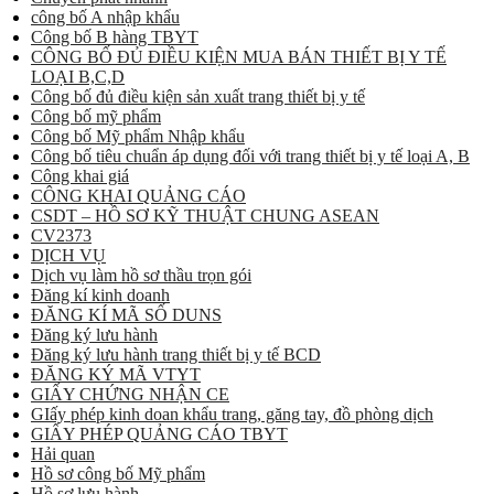
công bố A nhập khẩu
Công bố B hàng TBYT
CÔNG BỐ ĐỦ ĐIỀU KIỆN MUA BÁN THIẾT BỊ Y TẾ
LOẠI B,C,D
Công bố đủ điều kiện sản xuất trang thiết bị y tế
Công bố mỹ phẩm
Công bố Mỹ phẩm Nhập khẩu
Công bố tiêu chuẩn áp dụng đối với trang thiết bị y tế loại A, B
Công khai giá
CÔNG KHAI QUẢNG CÁO
CSDT – HỒ SƠ KỸ THUẬT CHUNG ASEAN
CV2373
DỊCH VỤ
Dịch vụ làm hồ sơ thầu trọn gói
Đăng kí kinh doanh
ĐĂNG KÍ MÃ SỐ DUNS
Đăng ký lưu hành
Đăng ký lưu hành trang thiết bị y tế BCD
ĐĂNG KÝ MÃ VTYT
GIẤY CHỨNG NHẬN CE
GIấy phép kinh doan khẩu trang, găng tay, đồ phòng dịch
GIẤY PHÉP QUẢNG CÁO TBYT
Hải quan
Hồ sơ công bố Mỹ phẩm
Hồ sơ lưu hành