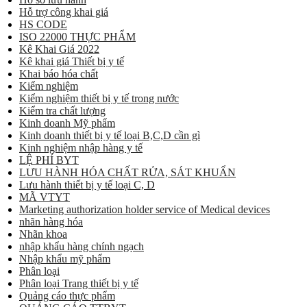
Hỗ trợ công khai giá
HS CODE
ISO 22000 THỰC PHẨM
Kê Khai Giá 2022
Kê khai giá Thiết bị y tế
Khai báo hóa chất
Kiểm nghiệm
Kiểm nghiệm thiết bị y tế trong nước
Kiểm tra chất lượng
Kinh doanh Mỹ phẩm
Kinh doanh thiết bị y tế loại B,C,D cần gì
Kinh nghiệm nhập hàng y tế
LỆ PHÍ BYT
LƯU HÀNH HÓA CHẤT RỬA, SÁT KHUẨN
Lưu hành thiết bị y tế loại C, D
MÃ VTYT
Marketing authorization holder service of Medical devices
nhãn hàng hóa
Nhãn khoa
nhập khẩu hàng chính ngạch
Nhập khẩu mỹ phẩm
Phân loại
Phân loại Trang thiết bị y tế
Quảng cáo thực phẩm