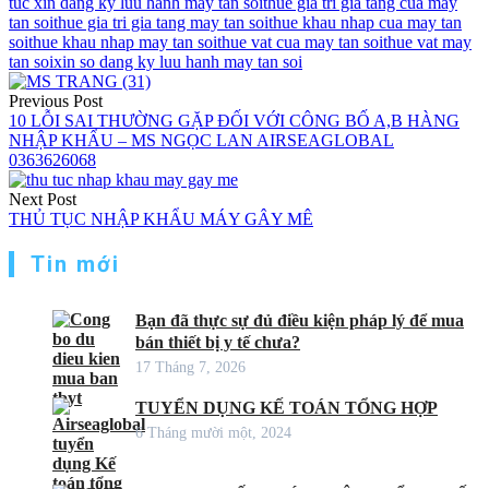
tuc xin dang ky luu hanh may tan soi
thue gia tri gia tang cua may
tan soi
thue gia tri gia tang may tan soi
thue khau nhap cua may tan
soi
thue khau nhap may tan soi
thue vat cua may tan soi
thue vat may
tan soi
xin so dang ky luu hanh may tan soi
Điều
Previous Post
hướng
10 LỖI SAI THƯỜNG GẶP ĐỐI VỚI CÔNG BỐ A,B HÀNG
NHẬP KHẨU – MS NGỌC LAN AIRSEAGLOBAL
bài
0363626068
viết
Next Post
THỦ TỤC NHẬP KHẨU MÁY GÂY MÊ
Tin mới
Bạn đã thực sự đủ điều kiện pháp lý để mua
bán thiết bị y tế chưa?
17 Tháng 7, 2026
TUYỂN DỤNG KẾ TOÁN TỔNG HỢP
6 Tháng mười một, 2024