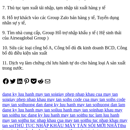
7. Thủ tục tạm xuất tái nhập, tạm nhập tái xuất hàng y tế
8. Hỗ trợ khách vào các Group Zalo bán hàng y tế, Tuyển dụng
nhân sự y tế,
9. Tìm nhà cung cấp, Group Hỗ trợ nhập khẩu y tế ( Hệ sinh thái
của Airseaglobal Group )
10. Sửa các loại công bố A, Công bố đủ đk kinh doanh BCD, Công
bố đủ điều kiện sản xuất
11. Dịch vụ làm chứng chỉ lưu hành tự do cho hàng loại A sản xuất
trong nước.
Share on Facebook
Tweet on Twitter
Share on LinkedIn
Pin on Pinterest
Save to pocket
Share on Reddit
Share via Email
dang ky luu hanh may tan soi
giay phep nhap khau cua may tan
soi
giay phep nhap khau may tan soi
hs code cua may tan soi
hs code
may tan soi
huong dan dang ky luu hanh may tan soi
huong dan lam
dang ky luu hanh may tan soi
luu hanh may tan soi
nhap khau may
tan soi
thu tuc dang ky luu hanh may tan soi
thu tuc lam luu hanh
may tan soi
thu tuc nhap khau cua may tan soi
thu tuc nhap khau may
tan soi
THỦ TỤC NHẬP KHẨU MÁY TÁN SỎI MỚI NHẤT
thu