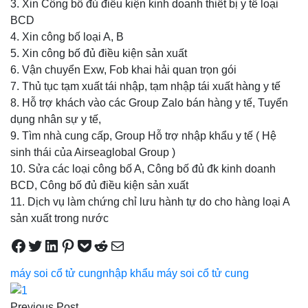
3. Xin Công bố đủ điều kiện kinh doanh thiết bị y tế loại
BCD
4. Xin công bố loại A, B
5. Xin công bố đủ điều kiện sản xuất
6. Vận chuyển Exw, Fob khai hải quan trọn gói
7. Thủ tục tạm xuất tái nhập, tạm nhập tái xuất hàng y tế
8. Hỗ trợ khách vào các Group Zalo bán hàng y tế, Tuyển
dụng nhân sự y tế,
9. Tìm nhà cung cấp, Group Hỗ trợ nhập khẩu y tế ( Hệ
sinh thái của Airseaglobal Group )
10. Sửa các loại công bố A, Công bố đủ đk kinh doanh
BCD, Công bố đủ điều kiện sản xuất
11. Dịch vụ làm chứng chỉ lưu hành tự do cho hàng loại A
sản xuất trong nước
Share on Facebook
Tweet on Twitter
Share on LinkedIn
Pin on Pinterest
Save to pocket
Share on Reddit
Share via Email
máy soi cổ tử cung
nhập khẩu máy soi cổ tử cung
Điều
Previous Post