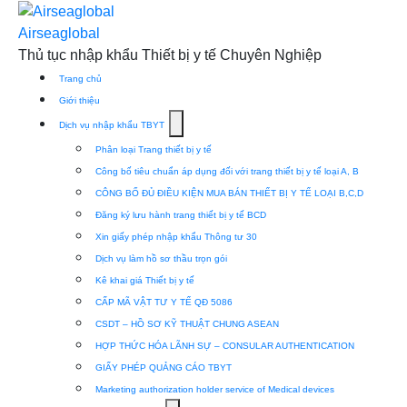
Skip
to
Airseaglobal
content
Thủ tục nhập khẩu Thiết bị y tế Chuyên Nghiệp
Trang chủ
Giới thiệu
Show
Dịch vụ nhập khẩu TBYT
submenu
Phân loại Trang thiết bị y tế
for
Công bố tiêu chuẩn áp dụng đối với trang thiết bị y tế loại A, B
Dịch
CÔNG BỐ ĐỦ ĐIỀU KIỆN MUA BÁN THIẾT BỊ Y TẾ LOẠI B,C,D
vụ
Đăng ký lưu hành trang thiết bị y tế BCD
nhập
Xin giấy phép nhập khẩu Thông tư 30
khẩu
Dịch vụ làm hồ sơ thầu trọn gói
TBYT
Kê khai giá Thiết bị y tế
CẤP MÃ VẬT TƯ Y TẾ QĐ 5086
CSDT – HỒ SƠ KỸ THUẬT CHUNG ASEAN
HỢP THỨC HÓA LÃNH SỰ – CONSULAR AUTHENTICATION
GIẤY PHÉP QUẢNG CÁO TBYT
Marketing authorization holder service of Medical devices