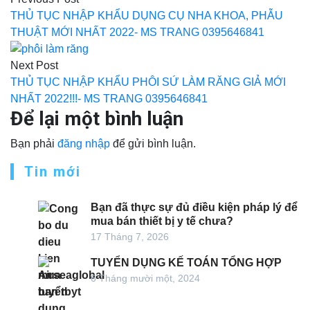
hướng
THỦ TỤC NHẬP KHẨU DỤNG CỤ NHA KHOA, PHẪU
bài
THUẬT MỚI NHẤT 2022- MS TRANG 0395646841
viết
Next Post
THỦ TỤC NHẬP KHẨU PHÔI SỨ LÀM RĂNG GIẢ MỚI
NHẤT 2022!!!- MS TRANG 0395646841
Để lại một bình luận
Bạn phải
đăng nhập
để gửi bình luận.
Tin mới
Bạn đã thực sự đủ điều kiện pháp lý để
mua bán thiết bị y tế chưa?
17 Tháng 7, 2026
TUYỂN DỤNG KẾ TOÁN TỔNG HỢP
6 Tháng mười một, 2024