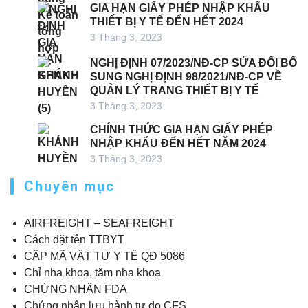
GIA HẠN GIẤY PHÉP NHẬP KHẨU
THIẾT BỊ Y TẾ ĐẾN HẾT 2024
3 Tháng 3, 2023
NGHỊ ĐỊNH 07/2023/NĐ-CP SỬA ĐỔI BỔ
SUNG NGHỊ ĐỊNH 98/2021/NĐ-CP VỀ
QUẢN LÝ TRANG THIẾT BỊ Y TẾ
3 Tháng 3, 2023
CHÍNH THỨC GIA HẠN GIẤY PHÉP
NHẬP KHẨU ĐẾN HẾT NĂM 2024
3 Tháng 3, 2023
Chuyên mục
AIRFREIGHT – SEAFREIGHT
Cách đặt tên TTBYT
CẤP MÃ VẬT TƯ Y TẾ QĐ 5086
Chỉ nha khoa, tăm nha khoa
CHỨNG NHẬN FDA
Chứng nhận lưu hành tự do CFS