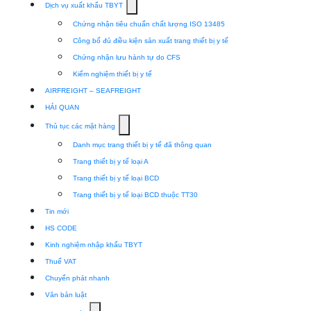
Show
Dịch vụ xuất khẩu TBYT
submenu
Chứng nhận tiêu chuẩn chất lượng ISO 13485
for
Công bố đủ điều kiện sản xuất trang thiết bị y tế
Dịch
Chứng nhận lưu hành tự do CFS
vụ
Kiểm nghiệm thiết bị y tế
xuất
AIRFREIGHT – SEAFREIGHT
khẩu
HẢI QUAN
TBYT
Show
Thủ tục các mặt hàng
submenu
Danh mục trang thiết bị y tế đã thông quan
for
Trang thiết bị y tế loại A
Thủ
Trang thiết bị y tế loại BCD
tục
Trang thiết bị y tế loại BCD thuộc TT30
các
Tin mới
mặt
HS CODE
hàng
Kinh nghiệm nhập khẩu TBYT
Thuế VAT
Chuyển phát nhanh
Văn bản luật