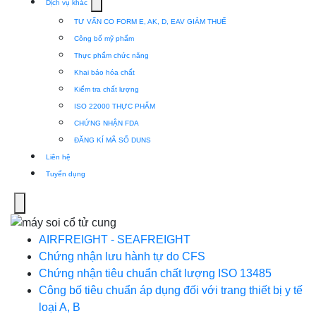
Show
Dịch vụ khác
submenu
TƯ VẤN CO FORM E, AK, D, EAV GIẢM THUẾ
for
Công bố mỹ phẩm
Dịch
Thực phẩm chức năng
vụ
Khai báo hóa chất
khác
Kiểm tra chất lượng
ISO 22000 THỰC PHẨM
CHỨNG NHẬN FDA
ĐĂNG KÍ MÃ SỐ DUNS
Liên hệ
Tuyển dụng
Menu
AIRFREIGHT - SEAFREIGHT
Chứng nhận lưu hành tự do CFS
Chứng nhận tiêu chuẩn chất lượng ISO 13485
Công bố tiêu chuẩn áp dụng đối với trang thiết bị y tế
loại A, B