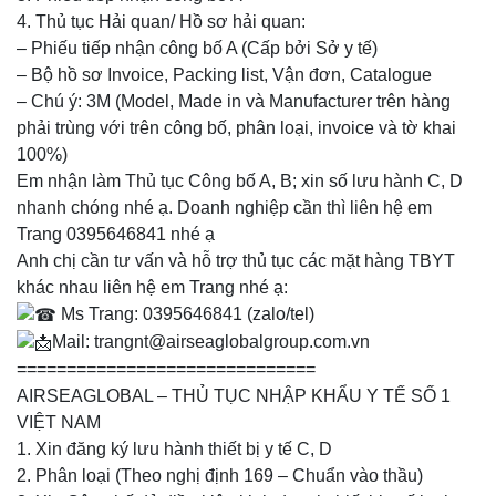
4. Thủ tục Hải quan/ Hồ sơ hải quan:
– Phiếu tiếp nhận công bố A (Cấp bởi Sở y tế)
– Bộ hồ sơ Invoice, Packing list, Vận đơn, Catalogue
– Chú ý: 3M (Model, Made in và Manufacturer trên hàng
phải trùng với trên công bố, phân loại, invoice và tờ khai
100%)
Em nhận làm Thủ tục Công bố A, B; xin số lưu hành C, D
nhanh chóng nhé ạ. Doanh nghiệp cần thì liên hệ em
Trang 0395646841 nhé ạ
Anh chị cần tư vấn và hỗ trợ thủ tục các mặt hàng TBYT
khác nhau liên hệ em Trang nhé ạ:
Ms Trang: 0395646841 (zalo/tel)
Mail: trangnt@airseaglobalgroup.com.vn
==============================
AIRSEAGLOBAL – THỦ TỤC NHẬP KHẨU Y TẾ SỐ 1
VIỆT NAM
1. Xin đăng ký lưu hành thiết bị y tế C, D
2. Phân loại (Theo nghị định 169 – Chuẩn vào thầu)