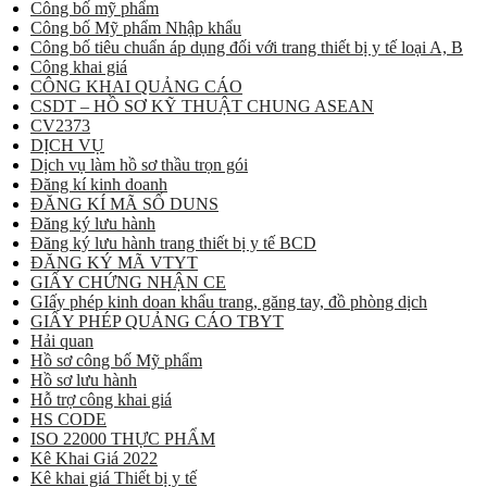
Công bố mỹ phẩm
Công bố Mỹ phẩm Nhập khẩu
Công bố tiêu chuẩn áp dụng đối với trang thiết bị y tế loại A, B
Công khai giá
CÔNG KHAI QUẢNG CÁO
CSDT – HỒ SƠ KỸ THUẬT CHUNG ASEAN
CV2373
DỊCH VỤ
Dịch vụ làm hồ sơ thầu trọn gói
Đăng kí kinh doanh
ĐĂNG KÍ MÃ SỐ DUNS
Đăng ký lưu hành
Đăng ký lưu hành trang thiết bị y tế BCD
ĐĂNG KÝ MÃ VTYT
GIẤY CHỨNG NHẬN CE
GIấy phép kinh doan khẩu trang, găng tay, đồ phòng dịch
GIẤY PHÉP QUẢNG CÁO TBYT
Hải quan
Hồ sơ công bố Mỹ phẩm
Hồ sơ lưu hành
Hỗ trợ công khai giá
HS CODE
ISO 22000 THỰC PHẨM
Kê Khai Giá 2022
Kê khai giá Thiết bị y tế