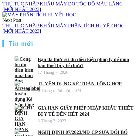
hướng
THỦ TỤC NHẬP KHẨU MÁY ĐO TỐC ĐỘ MÁU LẮNG
[MỚI NHẤT 2023]
bài
viết
Next Post
THỦ TỤC NHẬP KHẨU MÁY PHÂN TÍCH HUYẾT HỌC
[MỚI NHẤT 2023]
Tin mới
Bạn đã thực sự đủ điều kiện pháp lý để mua
bán thiết bị y tế chưa?
17 Tháng 7, 2026
TUYỂN DỤNG KẾ TOÁN TỔNG HỢP
6 Tháng mười một, 2024
GIA HẠN GIẤY PHÉP NHẬP KHẨU THIẾT
BỊ Y TẾ ĐẾN HẾT 2024
3 Tháng 3, 2023
NGHỊ ĐỊNH 07/2023/NĐ-CP SỬA ĐỔI BỔ