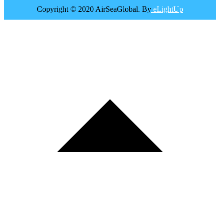
Copyright © 2020 AirSeaGlobal. By
eLightUp