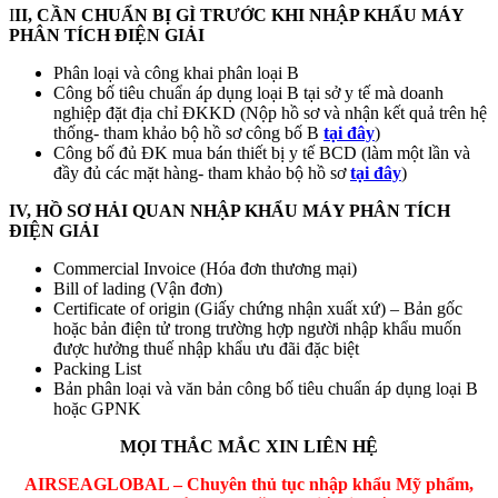
I
II, CẦN CHUẨN BỊ GÌ TRƯỚC KHI NHẬP KHẨU MÁY
PHÂN TÍCH ĐIỆN GIẢI
Phân loại và công khai phân loại B
Công bố tiêu chuẩn áp dụng loại B tại sở y tế mà doanh
nghiệp đặt địa chỉ ĐKKD (Nộp hồ sơ và nhận kết quả trên hệ
thống- tham khảo bộ hồ sơ công bố B
tại đây
)
Công bố đủ ĐK mua bán thiết bị y tế BCD (làm một lần và
đầy đủ các mặt hàng- tham khảo bộ hồ sơ
tại đây
)
IV, HỒ SƠ HẢI QUAN NHẬP KHẨU MÁY PHÂN TÍCH
ĐIỆN GIẢI
Commercial Invoice (Hóa đơn thương mại)
Bill of lading (Vận đơn)
Certificate of origin (Giấy chứng nhận xuất xứ) – Bản gốc
hoặc bản điện tử trong trường hợp người nhập khẩu muốn
được hưởng thuế nhập khẩu ưu đãi đặc biệt
Packing List
Bản phân loại và văn bản công bố tiêu chuẩn áp dụng loại B
hoặc GPNK
MỌI THẮC MẮC XIN LIÊN HỆ
AIRSEAGLOBAL – Chuyên thủ tục nhập khẩu Mỹ phẩm,