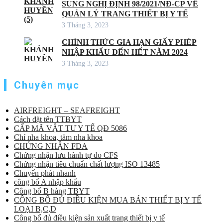
SUNG NGHỊ ĐỊNH 98/2021/NĐ-CP VỀ
QUẢN LÝ TRANG THIẾT BỊ Y TẾ
3 Tháng 3, 2023
CHÍNH THỨC GIA HẠN GIẤY PHÉP
NHẬP KHẨU ĐẾN HẾT NĂM 2024
3 Tháng 3, 2023
Chuyên mục
AIRFREIGHT – SEAFREIGHT
Cách đặt tên TTBYT
CẤP MÃ VẬT TƯ Y TẾ QĐ 5086
Chỉ nha khoa, tăm nha khoa
CHỨNG NHẬN FDA
Chứng nhận lưu hành tự do CFS
Chứng nhận tiêu chuẩn chất lượng ISO 13485
Chuyển phát nhanh
công bố A nhập khẩu
Công bố B hàng TBYT
CÔNG BỐ ĐỦ ĐIỀU KIỆN MUA BÁN THIẾT BỊ Y TẾ
LOẠI B,C,D
Công bố đủ điều kiện sản xuất trang thiết bị y tế