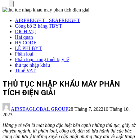
Menu
AIRFREIGHT - SEAFREIGHT
Công bố B hàng TBYT
DỊCH VỤ
Hải quan
HS CODE
LỆ PHÍ BYT
Phân loại
Phân loại Trang thiết bị y tế
thủ tục nhập khẩu
Thuế VAT
THỦ TỤC NHẬP KHẨU MÁY PHÂN
TÍCH ĐIỆN GIẢI
AIRSEAGLOBAL GROUP
28 Tháng 7, 2022
10 Tháng 10,
2023
Hàng y tế vốn là mặt hàng đặc biệt bên cạnh những thủ tục, giấy tờ
chuyên ngành: từ phân loại, công bố, đến số lưu hành thì các bác
cũng cần lưu ý thường xuyên cập nhật những thay đổi về luật trong