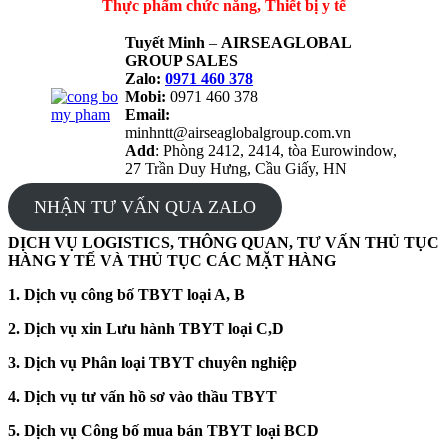
Thực phẩm chức năng, Thiết bị y tế
Tuyết Minh
–
AIRSEAGLOBAL
GROUP SALES
Zalo:
0971 460 378
Mobi:
0971 460 378
Email:
minhntt@airseaglobalgroup.com.vn
Add
: Phòng 2412, 2414, tòa Eurowindow,
27 Trần Duy Hưng, Cầu Giấy, HN
NHẬN TƯ VẤN QUA ZALO
DỊCH VỤ LOGISTICS, THÔNG QUAN, TƯ VẤN THỦ TỤC
HÀNG Y TẾ VÀ THỦ TỤC CÁC MẶT HÀNG
1. Dịch vụ công bố TBYT loại A, B
2. Dịch vụ xin Lưu hành TBYT loại C,D
3. Dịch vụ Phân loại TBYT chuyên nghiệp
4. Dịch vụ tư vấn hồ sơ vào thầu TBYT
5. Dịch vụ Công bố mua bán TBYT loại BCD