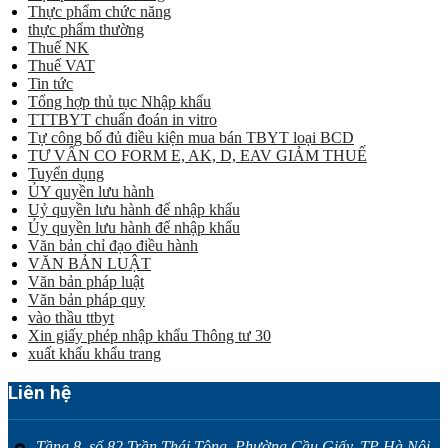
Thực phẩm chức năng
thực phẩm thường
Thuế NK
Thuế VAT
Tin tức
Tổng hợp thủ tục Nhập khẩu
TTTBYT chuẩn đoán in vitro
Tự công bố đủ điều kiện mua bán TBYT loại BCD
TƯ VẤN CO FORM E, AK, D, EAV GIẢM THUẾ
Tuyển dụng
ỦY quyền lưu hành
Uỷ quyền lưu hành để nhập khẩu
Ủy quyền lưu hành để nhập khẩu
Văn bản chỉ đạo điều hành
VĂN BẢN LUẬT
Văn bản pháp luật
Văn bản pháp quy
vào thầu ttbyt
Xin giấy phép nhập khẩu Thông tư 30
xuất khẩu khẩu trang
Liên hệ
Tầng 8, số 82 Trần Thái Tông, Phường Cầu Giấy, TP Hà Nội