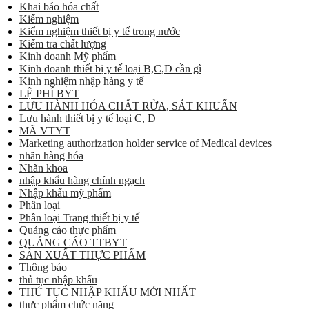
Khai báo hóa chất
Kiểm nghiệm
Kiểm nghiệm thiết bị y tế trong nước
Kiểm tra chất lượng
Kinh doanh Mỹ phẩm
Kinh doanh thiết bị y tế loại B,C,D cần gì
Kinh nghiệm nhập hàng y tế
LỆ PHÍ BYT
LƯU HÀNH HÓA CHẤT RỬA, SÁT KHUẨN
Lưu hành thiết bị y tế loại C, D
MÃ VTYT
Marketing authorization holder service of Medical devices
nhãn hàng hóa
Nhãn khoa
nhập khẩu hàng chính ngạch
Nhập khẩu mỹ phẩm
Phân loại
Phân loại Trang thiết bị y tế
Quảng cáo thực phẩm
QUẢNG CÁO TTBYT
SẢN XUẤT THỰC PHẨM
Thông báo
thủ tục nhập khẩu
THỦ TỤC NHẬP KHẨU MỚI NHẤT
thực phẩm chức năng