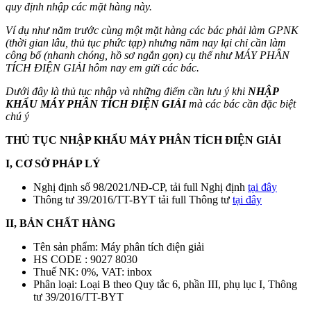
quy định nhập các mặt hàng này.
Ví dụ như năm trước cùng một mặt hàng các bác phải làm GPNK
(thời gian lâu, thủ tục phức tạp) nhưng năm nay lại chỉ cần làm
công bố (nhanh chóng, hồ sơ ngắn gọn) cụ thể như MÁY PHÂN
TÍCH ĐIỆN GIẢI hôm nay em gửi các bác.
Dưới đây là thủ tục nhập và những điểm cần lưu ý khi
NHẬP
KHẨU MÁY PHÂN TÍCH ĐIỆN GIẢI
mà các bác cần đặc biệt
chú ý
THỦ TỤC NHẬP KHẨU MÁY PHÂN TÍCH ĐIỆN GIẢI
I, CƠ SỞ PHÁP LÝ
Nghị định số 98/2021/NĐ-CP, tải full Nghị định
tại đây
Thông tư 39/2016/TT-BYT tải full Thông tư
tại đây
II, BẢN CHẤT HÀNG
Tên sản phẩm: Máy phân tích điện giải
HS CODE : 9027 8030
Thuế NK: 0%, VAT: inbox
Phân loại: Loại B theo Quy tắc 6, phần III, phụ lục I, Thông
tư 39/2016/TT-BYT