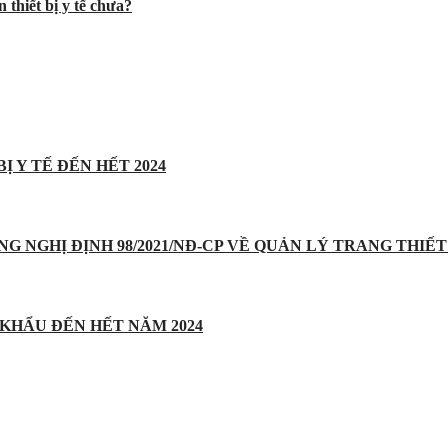
 thiết bị y tế chưa?
Ị Y TẾ ĐẾN HẾT 2024
UNG NGHỊ ĐỊNH 98/2021/NĐ-CP VỀ QUẢN LÝ TRANG THIẾT 
 KHẨU ĐẾN HẾT NĂM 2024