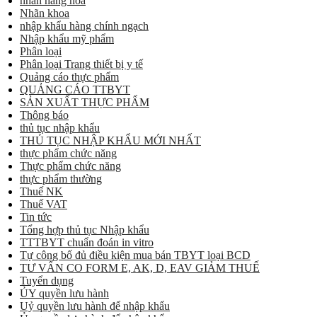
nhãn hàng hóa
Nhãn khoa
nhập khẩu hàng chính ngạch
Nhập khẩu mỹ phẩm
Phân loại
Phân loại Trang thiết bị y tế
Quảng cáo thực phẩm
QUẢNG CÁO TTBYT
SẢN XUẤT THỰC PHẨM
Thông báo
thủ tục nhập khẩu
THỦ TỤC NHẬP KHẨU MỚI NHẤT
thực phẩm chức năng
Thực phẩm chức năng
thực phẩm thường
Thuế NK
Thuế VAT
Tin tức
Tổng hợp thủ tục Nhập khẩu
TTTBYT chuẩn đoán in vitro
Tự công bố đủ điều kiện mua bán TBYT loại BCD
TƯ VẤN CO FORM E, AK, D, EAV GIẢM THUẾ
Tuyển dụng
ỦY quyền lưu hành
Uỷ quyền lưu hành để nhập khẩu