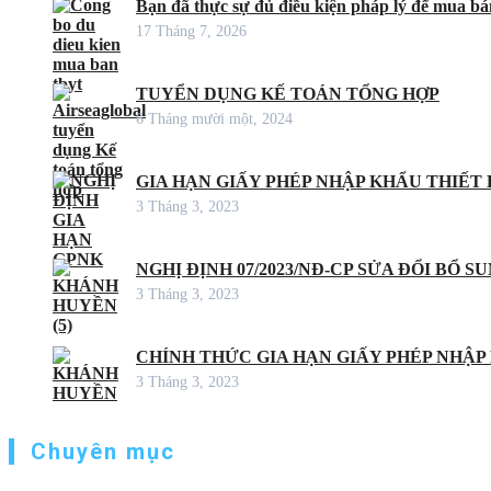
Bạn đã thực sự đủ điều kiện pháp lý để mua bán
17 Tháng 7, 2026
TUYỂN DỤNG KẾ TOÁN TỔNG HỢP
6 Tháng mười một, 2024
GIA HẠN GIẤY PHÉP NHẬP KHẨU THIẾT B
3 Tháng 3, 2023
NGHỊ ĐỊNH 07/2023/NĐ-CP SỬA ĐỔI BỔ S
3 Tháng 3, 2023
CHÍNH THỨC GIA HẠN GIẤY PHÉP NHẬP
3 Tháng 3, 2023
Chuyên mục