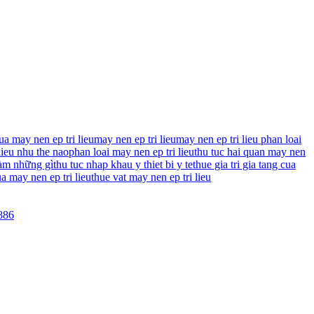
ua may nen ep tri lieu
may nen ep tri lieu
may nen ep tri lieu phan loai
lieu nhu the nao
phan loai may nen ep tri lieu
thu tuc hai quan may nen
làm những gì
thu tuc nhap khau y thiet bi y te
thue gia tri gia tang cua
ua may nen ep tri lieu
thue vat may nen ep tri lieu
886