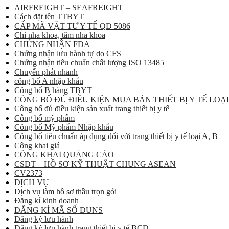
AIRFREIGHT – SEAFREIGHT
Cách đặt tên TTBYT
CẤP MÃ VẬT TƯ Y TẾ QĐ 5086
Chỉ nha khoa, tăm nha khoa
CHỨNG NHẬN FDA
Chứng nhận lưu hành tự do CFS
Chứng nhận tiêu chuẩn chất lượng ISO 13485
Chuyển phát nhanh
công bố A nhập khẩu
Công bố B hàng TBYT
CÔNG BỐ ĐỦ ĐIỀU KIỆN MUA BÁN THIẾT BỊ Y TẾ LOẠI
Công bố đủ điều kiện sản xuất trang thiết bị y tế
Công bố mỹ phẩm
Công bố Mỹ phẩm Nhập khẩu
Công bố tiêu chuẩn áp dụng đối với trang thiết bị y tế loại A, B
Công khai giá
CÔNG KHAI QUẢNG CÁO
CSDT – HỒ SƠ KỸ THUẬT CHUNG ASEAN
CV2373
DỊCH VỤ
Dịch vụ làm hồ sơ thầu trọn gói
Đăng kí kinh doanh
ĐĂNG KÍ MÃ SỐ DUNS
Đăng ký lưu hành
Đăng ký lưu hành trang thiết bị y tế BCD