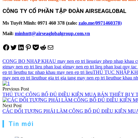
CÔNG TY CỔ PHẦN TẬP ĐOÀN AIRSEAGLOBAL
Ms Tuyết Minh: 0971 460 378 (zalo:
zalo.me/0971460378)
Mail:
minhntt@airseaglobalgroup.com.vn
Share on Facebook
Tweet on Twitter
Share on LinkedIn
Pin on Pinterest
Save to pocket
Share on Reddit
Share via Email
CONG BO NHAP KHAU may nen ep tri lieu
giay phep nhap khau cu
gi
may nen ep tri lieu phan loai gì
may nen ep tri lieu phan loai quy t
ep tri lieu
thu tuc nhap khau may nen ep tri lieu
THỦ TỤC NHẬP KH
may nen ep tri lieu
thue gia tri gia tang may nen ep tri lieu
thue khau nh
Điều
Previous Post
hướng
THỦ TỤC CÔNG BỐ ĐỦ ĐIỀU KIỆN MUA BÁN THIẾT BỊ Y T
bài
Next Post
viết
CÁC ĐỐI TƯỢNG PHẢI LÀM CÔNG BỐ ĐỦ ĐIỀU KIỆN MUA 
Tin mới