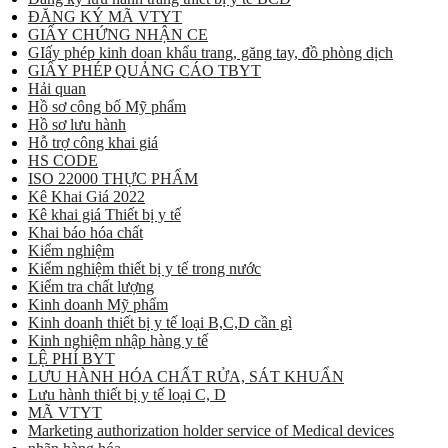
ĐĂNG KÝ MÃ VTYT
GIẤY CHỨNG NHẬN CE
GIấy phép kinh doan khẩu trang, găng tay, đồ phòng dịch
GIẤY PHÉP QUẢNG CÁO TBYT
Hải quan
Hồ sơ công bố Mỹ phẩm
Hồ sơ lưu hành
Hỗ trợ công khai giá
HS CODE
ISO 22000 THỰC PHẨM
Kê Khai Giá 2022
Kê khai giá Thiết bị y tế
Khai báo hóa chất
Kiểm nghiệm
Kiểm nghiệm thiết bị y tế trong nước
Kiểm tra chất lượng
Kinh doanh Mỹ phẩm
Kinh doanh thiết bị y tế loại B,C,D cần gì
Kinh nghiệm nhập hàng y tế
LỆ PHÍ BYT
LƯU HÀNH HÓA CHẤT RỬA, SÁT KHUẨN
Lưu hành thiết bị y tế loại C, D
MÃ VTYT
Marketing authorization holder service of Medical devices