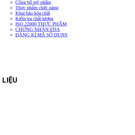
Công bố mỹ phẩm
Dịch
Thực phẩm chức năng
vụ
Khai báo hóa chất
khác
Kiểm tra chất lượng
ISO 22000 THỰC PHẨM
CHỨNG NHẬN FDA
ĐĂNG KÍ MÃ SỐ DUNS
 LIỆU