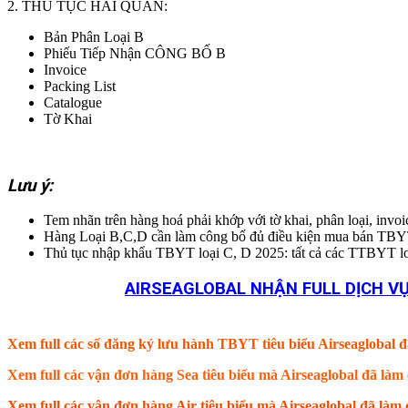
2. THỦ TỤC HẢI QUAN:
Bản Phân Loại B
Phiếu Tiếp Nhận CÔNG BỐ B
Invoice
Packing List
Catalogue
Tờ Khai
Lưu ý:
Tem nhãn trên hàng hoá phải khớp với tờ khai, phân loại, invo
Hàng Loại B,C,D cần làm công bố đủ điều kiện mua bán TBY
Thủ tục nhập khẩu TBYT loại C, D 2025: tất cả các TT
AIRSEAGLOBAL NHẬN FULL DỊCH VỤ
Xem full các số đăng ký lưu hành TBYT tiêu biểu Airseaglobal đ
Xem full các vận đơn hàng Sea tiêu biểu mà Airseaglobal đã là
Xem full các vận đơn hàng Air tiêu biểu mà Airseaglobal đã là