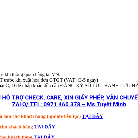
ice khi thông quan hàng tại VN.
T trước khi xuất hóa đơn GTGT (VAT) (3-5 ngày)
BYT loại C, D để nhập khẩu đều cần ĐĂNG KÝ SỐ LƯU HÀNH LƯU 
 HỖ TRỢ CHECK, CARE, XIN GIẤY PHÉP, VẬN CHU
ZALO/ TEL: 0971 460 378 – Ms Tuyết Minh
ã làm cho khách hàng (update liên tục)
TẠI ĐÂY
m cho khách hàng
TẠI ĐÂY
m cho khách hàng
TẠI ĐÂY