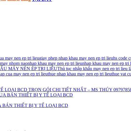
a may nen ep tri lieu
giay phep nhap khau may nen ep tri lieu
hs code c
ac may nhom nao
nhap khau may nen ep tri lieu
nhap khau may nen ep tri 
ẨU MÁY NÉN ÉP TRỊ LIỆU
Thủ tục nhập khẩu may nen ep tri lieu 
ap cua may nen ep tri lieu
thue nhap khau may nen ep tri lieu
thue vat c
Ế LOẠI BCD TRỌN GÓI CHI TIẾT NHẤT – MS THÚY 0979785
BÁN THIẾT BỊ Y TẾ LOẠI BCD