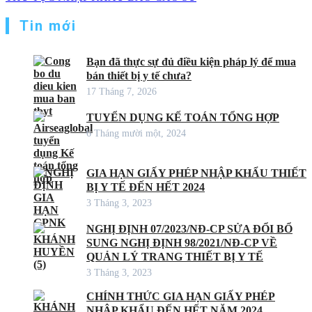
Tin mới
Bạn đã thực sự đủ điều kiện pháp lý để mua
bán thiết bị y tế chưa?
17 Tháng 7, 2026
TUYỂN DỤNG KẾ TOÁN TỔNG HỢP
6 Tháng mười một, 2024
GIA HẠN GIẤY PHÉP NHẬP KHẨU THIẾT
BỊ Y TẾ ĐẾN HẾT 2024
3 Tháng 3, 2023
NGHỊ ĐỊNH 07/2023/NĐ-CP SỬA ĐỔI BỔ
SUNG NGHỊ ĐỊNH 98/2021/NĐ-CP VỀ
QUẢN LÝ TRANG THIẾT BỊ Y TẾ
3 Tháng 3, 2023
CHÍNH THỨC GIA HẠN GIẤY PHÉP
NHẬP KHẨU ĐẾN HẾT NĂM 2024