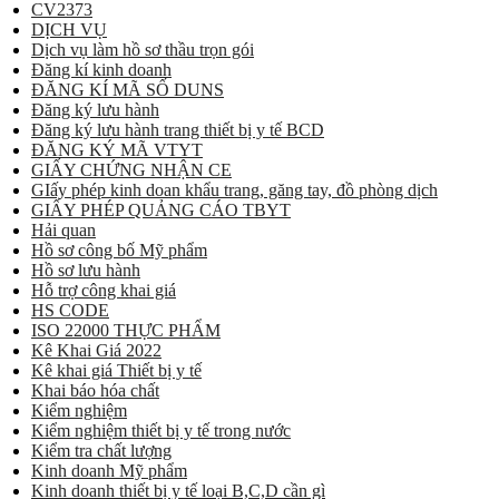
CV2373
DỊCH VỤ
Dịch vụ làm hồ sơ thầu trọn gói
Đăng kí kinh doanh
ĐĂNG KÍ MÃ SỐ DUNS
Đăng ký lưu hành
Đăng ký lưu hành trang thiết bị y tế BCD
ĐĂNG KÝ MÃ VTYT
GIẤY CHỨNG NHẬN CE
GIấy phép kinh doan khẩu trang, găng tay, đồ phòng dịch
GIẤY PHÉP QUẢNG CÁO TBYT
Hải quan
Hồ sơ công bố Mỹ phẩm
Hồ sơ lưu hành
Hỗ trợ công khai giá
HS CODE
ISO 22000 THỰC PHẨM
Kê Khai Giá 2022
Kê khai giá Thiết bị y tế
Khai báo hóa chất
Kiểm nghiệm
Kiểm nghiệm thiết bị y tế trong nước
Kiểm tra chất lượng
Kinh doanh Mỹ phẩm
Kinh doanh thiết bị y tế loại B,C,D cần gì