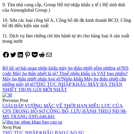
9. Tìm nhà cung cấp, Group Hỗ trợ nhập khẩu y tế ( Hệ sinh thái
của Airseaglobal Group )
10. Sửa các loại công bố A, Công bố đủ đk kinh doanh BCD, Công
bố đủ điều kiện sản xuất
11. Dịch vụ làm chứng chỉ lưu hành tự do cho hàng loại A sản xuất
trong nước
Share on Facebook
Tweet on Twitter
Share on LinkedIn
Pin on Pinterest
Save to pocket
Share on Reddit
Share via Email
Bộ hồ sơ hải quan nhập khẩu máy hạ thân nhiệt gồm những gì?
HS
code Máy hạ thân nhiệt là gì? Thuế nhập khẩu và VAT bao nhiêu?
Máy hạ thân nhiệt phân loại gì?
Nhập khẩu Máy hạ thân nhiệt cần
những giấy tờ gì?
THỦ TỤC NHẬP KHẨU MÁY HẠ THÂN
NHIỆT TRỌN GÓI MỚI NHẤT
Điều
Previous Post
hướng
GIẢI ĐÁP VƯỚNG MẮC VỀ THỜI HẠN HIỆU LỰC CỦA
CFS TRONG HỒ SƠ CÔNG BỐ, LƯU HÀNH THEO NĐ 98-
bài
MS TRANG 0395.646.841
viết
Next Post
THỦ TỤC NHẬP KHẨU BAO CAO SU