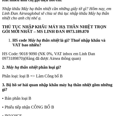
Nhập khẩu Máy hạ thân nhiệt cần những giấy tờ gì? Hôm nay, em
Linh Đan Airseaglobal sẽ chia sẻ thủ tục nhập khẩu
Máy hạ thân
nhiệt
cho anh chị nhé ạ.
THỦ TỤC NHẬP KHẨU MÁY HẠ THÂN NHIỆT TRỌN
GÓI MỚI NHẤT – MS LINH ĐAN 0973.189.870
HS code
Máy hạ thân nhiệt
là gì?
Thuế nhập khẩu và
VAT bao nhiêu?
HS Code: 9018 9090 (NK 0%, VAT inbox em Linh Đan
0973189870)(Hàng đã được Airsea thông quan)
2.
Máy hạ thân nhiệt
phân loại gì?
Phân loại: loại B => Làm Công bố B
3. Bộ hồ sơ hải quan nhập khẩu máy hạ thân nhiệt gồm những
gì?
• Bản phân loại B
• Phiếu tiếp nhận CÔNG BỐ B
• INVOICE