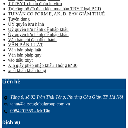
TTTBYT chuẩn đoán in vitro
Tự công bố đủ điều kiện mua bán TBYT loại BCD
TƯ VẤN CO FORM E, AK, D, EAV GIẢM THUẾ
Tuyển dụng
ỦY quyền lưu hành
Uỷ quyền lưu hành để nhập khẩu
Ủy quyền lưu hành để nhập khẩu
Văn bản chỉ đạo điều hành
VĂN BẢN LUẬT
Văn bản pháp luật
Văn bản pháp quy
vào thầu ttbyt
Xin giấy phép nhập khẩu Thông tư 30
xuất khẩu khẩu trang
Liên hệ
Tầng 8, số 82 Trần Thái Tông, Phường Cầu Giấy, TP Hà Nội
tannt@airseaglobalgroup.com.vn
0984291559 - Mr.Tân
Dịch vụ