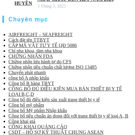
3 Tháng 3, 2023
Chuyên mục
AIRFREIGHT – SEAFREIGHT
Cách đặt tên TTBYT
CẤP MÃ VẬT TƯ Y TẾ QĐ 5086
Chỉ nha khoa, tăm nha khoa
CHỨNG NHẬN FDA
Chứng nhận lưu hành tự do CFS
Chứng nhận tiêu chuẩn chất lượng ISO 13485
Chuyển phát nhanh
công bố A nhập khẩu
Công bố B hàng TBYT
CÔNG BỐ ĐỦ ĐIỀU KIỆN MUA BÁN THIẾT BỊ Y TẾ
LOẠI B,C,D
Công bố đủ điều kiện sản xuất trang thiết bị y tế
Công bố mỹ phẩm
Công bố Mỹ phẩm Nhập khẩu
Công bố tiêu chuẩn áp dụng đối với trang thiết bị y tế loại A, B
Công khai giá
CÔNG KHAI QUẢNG CÁO
CSDT – HỒ SƠ KỸ THUẬT CHUNG ASEAN