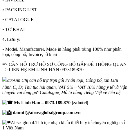
• PACKING LIST
• CATALOGUE
• TỜ KHAI
4. Lưu ý:
• Model, Manufacturer, Made in hàng phải trùng 100% như phân
loại, công bố, Invoice, tờ khai
=> CẦN HỖ TRỢ HỒ SƠ CÔNG BỐ GẤP ĐỂ THÔNG QUAN
=> LIÊN HỆ EM LINH ĐAN 0973189870
Anh Chị cần hỗ trợ trọn gói Phân loại, Công bố, xin Lưu
hành C, D; Thủ tục hải quan, VAT 5% – VAT 10% hàng y tế và Vận
chuyển vui lòng gửi Catalogue, Mô tả hàng Tiếng Việt về liên hệ:
Ms Linh Đan – 0973.189.870 (zalo/tel)
danntl@airseaglobalgroup.com.vn
Airseaglobal-Thủ tục nhập khẩu thiết bị y tế chuyên nghiệp số
1 Việt Nam