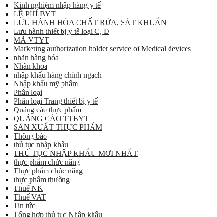
Kinh nghiệm nhập hàng y tế
LỆ PHÍ BYT
LƯU HÀNH HÓA CHẤT RỬA, SÁT KHUẨN
Lưu hành thiết bị y tế loại C, D
MÃ VTYT
Marketing authorization holder service of Medical devices
nhãn hàng hóa
Nhãn khoa
nhập khẩu hàng chính ngạch
Nhập khẩu mỹ phẩm
Phân loại
Phân loại Trang thiết bị y tế
Quảng cáo thực phẩm
QUẢNG CÁO TTBYT
SẢN XUẤT THỰC PHẨM
Thông báo
thủ tục nhập khẩu
THỦ TỤC NHẬP KHẨU MỚI NHẤT
thực phẩm chức năng
Thực phẩm chức năng
thực phẩm thường
Thuế NK
Thuế VAT
Tin tức
Tổng hợp thủ tục Nhập khẩu