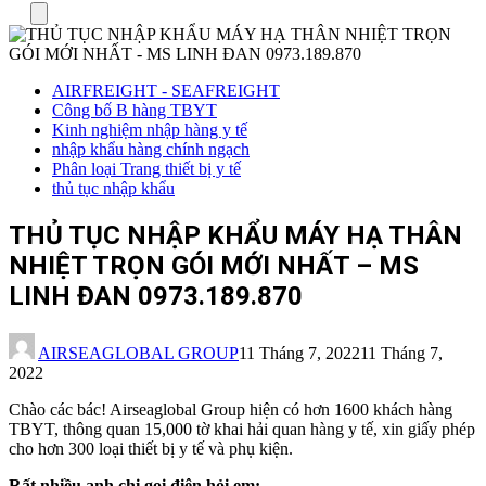
Menu
AIRFREIGHT - SEAFREIGHT
Công bố B hàng TBYT
Kinh nghiệm nhập hàng y tế
nhập khẩu hàng chính ngạch
Phân loại Trang thiết bị y tế
thủ tục nhập khẩu
THỦ TỤC NHẬP KHẨU MÁY HẠ THÂN
NHIỆT TRỌN GÓI MỚI NHẤT – MS
LINH ĐAN 0973.189.870
AIRSEAGLOBAL GROUP
11 Tháng 7, 2022
11 Tháng 7,
2022
Chào các bác! Airseaglobal Group hiện có hơn 1600 khách hàng
TBYT, thông quan 15,000 tờ khai hải quan hàng y tế, xin giấy phép
cho hơn 300 loại thiết bị y tế và phụ kiện.
Rất nhiều anh chị gọi điện hỏi em: