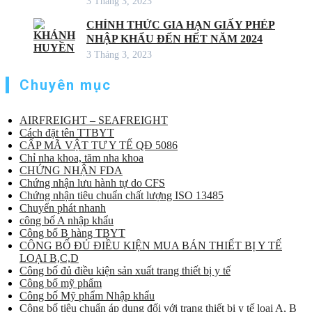
3 Tháng 3, 2023
CHÍNH THỨC GIA HẠN GIẤY PHÉP
NHẬP KHẨU ĐẾN HẾT NĂM 2024
3 Tháng 3, 2023
Chuyên mục
AIRFREIGHT – SEAFREIGHT
Cách đặt tên TTBYT
CẤP MÃ VẬT TƯ Y TẾ QĐ 5086
Chỉ nha khoa, tăm nha khoa
CHỨNG NHẬN FDA
Chứng nhận lưu hành tự do CFS
Chứng nhận tiêu chuẩn chất lượng ISO 13485
Chuyển phát nhanh
công bố A nhập khẩu
Công bố B hàng TBYT
CÔNG BỐ ĐỦ ĐIỀU KIỆN MUA BÁN THIẾT BỊ Y TẾ
LOẠI B,C,D
Công bố đủ điều kiện sản xuất trang thiết bị y tế
Công bố mỹ phẩm
Công bố Mỹ phẩm Nhập khẩu
Công bố tiêu chuẩn áp dụng đối với trang thiết bị y tế loại A, B