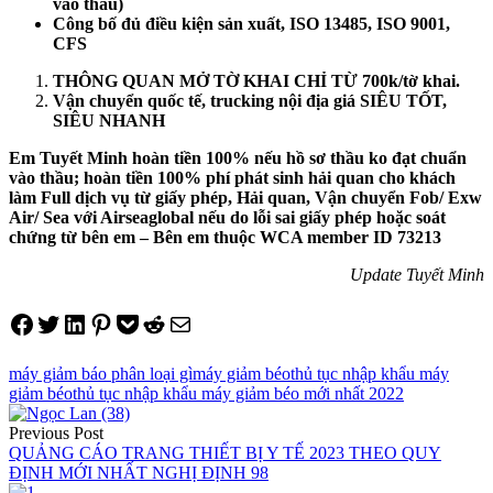
vào thầu)
Công bố đủ điều kiện sản xuất, ISO 13485, ISO 9001,
CFS
THÔNG QUAN MỞ TỜ KHAI CHỈ TỪ 700k/tờ khai.
Vận chuyển quốc tế, trucking nội địa giá SIÊU TỐT,
SIÊU NHANH
Em Tuyết Minh hoàn tiền 100% nếu hồ sơ thầu ko đạt chuẩn
vào thầu; hoàn tiền 100% phí phát sinh hải quan cho khách
làm Full dịch vụ từ giấy phép, Hải quan, Vận chuyển Fob/ Exw
Air/ Sea với Airseaglobal nếu do lỗi sai giấy phép hoặc soát
chứng từ bên em – Bên em thuộc WCA member ID 73213
Update Tuyết Minh
Share on Facebook
Tweet on Twitter
Share on LinkedIn
Pin on Pinterest
Save to pocket
Share on Reddit
Share via Email
máy giảm báo phân loại gì
máy giảm béo
thủ tục nhập khẩu máy
giảm béo
thủ tục nhập khẩu máy giảm béo mới nhất 2022
Điều
Previous Post
hướng
QUẢNG CÁO TRANG THIẾT BỊ Y TẾ 2023 THEO QUY
ĐỊNH MỚI NHẤT NGHỊ ĐỊNH 98
bài