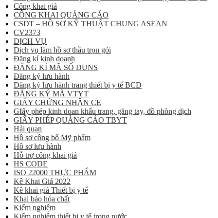
Công khai giá
CÔNG KHAI QUẢNG CÁO
CSDT – HỒ SƠ KỸ THUẬT CHUNG ASEAN
CV2373
DỊCH VỤ
Dịch vụ làm hồ sơ thầu trọn gói
Đăng kí kinh doanh
ĐĂNG KÍ MÃ SỐ DUNS
Đăng ký lưu hành
Đăng ký lưu hành trang thiết bị y tế BCD
ĐĂNG KÝ MÃ VTYT
GIẤY CHỨNG NHẬN CE
GIấy phép kinh doan khẩu trang, găng tay, đồ phòng dịch
GIẤY PHÉP QUẢNG CÁO TBYT
Hải quan
Hồ sơ công bố Mỹ phẩm
Hồ sơ lưu hành
Hỗ trợ công khai giá
HS CODE
ISO 22000 THỰC PHẨM
Kê Khai Giá 2022
Kê khai giá Thiết bị y tế
Khai báo hóa chất
Kiểm nghiệm
Kiểm nghiệm thiết bị y tế trong nước