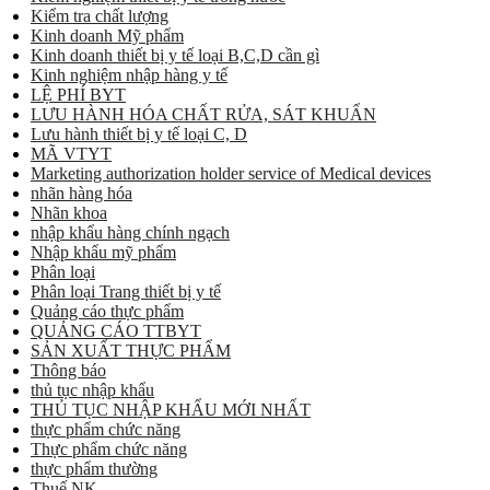
Kiểm tra chất lượng
Kinh doanh Mỹ phẩm
Kinh doanh thiết bị y tế loại B,C,D cần gì
Kinh nghiệm nhập hàng y tế
LỆ PHÍ BYT
LƯU HÀNH HÓA CHẤT RỬA, SÁT KHUẨN
Lưu hành thiết bị y tế loại C, D
MÃ VTYT
Marketing authorization holder service of Medical devices
nhãn hàng hóa
Nhãn khoa
nhập khẩu hàng chính ngạch
Nhập khẩu mỹ phẩm
Phân loại
Phân loại Trang thiết bị y tế
Quảng cáo thực phẩm
QUẢNG CÁO TTBYT
SẢN XUẤT THỰC PHẨM
Thông báo
thủ tục nhập khẩu
THỦ TỤC NHẬP KHẨU MỚI NHẤT
thực phẩm chức năng
Thực phẩm chức năng
thực phẩm thường
Thuế NK