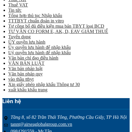
Thuế VAT
Tin tức
Tổng hợp thủ tục Nhập khẩu
TTTBYT chuẩn đoán in vitro
Tự công bố đủ điều kiện mua bán TBYT loại BCD
TƯ VẤN CO FORM E, AK, D, EAV GIẢM THUẾ
Tuyển dụng
ỦY quyền lưu hành
Ủy quyền lưu hành để nhập khẩu
Uỷ quyền lưu hành để nhập khẩu
Văn bản chỉ đạo điều hành
VĂN BẢN LUẬT
Văn bản pháp luật
Văn bản pháp quy
vào thầu ttbyt
Xin giấy phép nhập khẩu Thông tư 30
xuất khẩu khẩu trang
Liên hệ
Tầng 8, số 82 Trần Thái Tông, Phường Cầu Giấy, TP Hà Nội
tannt@airseaglobalgroup.com.vn
0984291559 - Mr.Tân