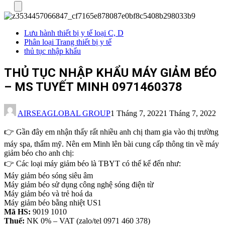
Menu
Lưu hành thiết bị y tế loại C, D
Phân loại Trang thiết bị y tế
thủ tục nhập khẩu
THỦ TỤC NHẬP KHẨU MÁY GIẢM BÉO
– MS TUYẾT MINH 0971460378
AIRSEAGLOBAL GROUP
1 Tháng 7, 2022
1 Tháng 7, 2022
👉 Gần đây em nhận thấy rất nhiều anh chị tham gia vào thị trường
máy spa, thẩm mỹ. Nên em Minh lên bài cung cấp thông tin về máy
giảm béo cho anh chị:
👉 Các loại máy giảm béo là TBYT có thể kể đến như:
Máy giảm béo sóng siêu âm
Máy giảm béo sử dụng công nghệ sóng điện từ
Máy giảm béo và trẻ hoá da
Máy giảm béo bằng nhiệt US1
Mã HS:
9019 1010
Thuế:
NK 0% – VAT (zalo/tel 0971 460 378)