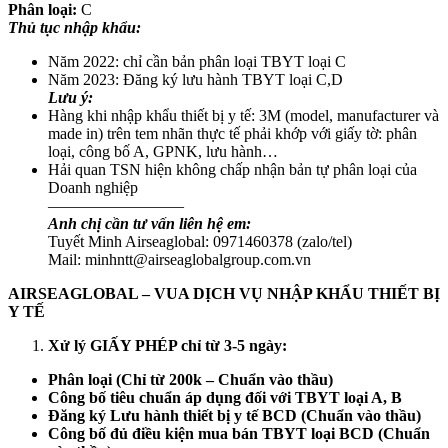
Phân loại:
C
Thủ tục nhập khẩu:
Năm 2022: chỉ cần bản phân loại TBYT loại C
Năm 2023: Đăng ký lưu hành TBYT loại C,D
Lưu ý:
Hàng khi nhập khẩu thiết bị y tế: 3M (model, manufacturer và
made in) trên tem nhãn thực tế phải khớp với giấy tờ: phân
loại, công bố A, GPNK, lưu hành…
Hải quan TSN hiện không chấp nhận bản tự phân loại của
Doanh nghiệp
————————–
Anh chị cần tư vấn liên hệ em:
Tuyết Minh Airseaglobal: 0971460378 (zalo/tel)
Mail: minhntt@airseaglobalgroup.com.vn
AIRSEAGLOBAL – VUA DỊCH VỤ NHẬP KHẨU THIẾT BỊ
Y TẾ
Xử lý GIẤY PHÉP chỉ từ 3-5 ngày:
Phân loại (Chỉ từ 200k – Chuẩn vào thầu)
Công bố tiêu chuẩn áp dụng đối với TBYT loại A, B
Đăng ký Lưu hành thiết bị y tế BCD (Chuẩn vào thầu)
Công bố đủ điều kiện mua bán TBYT loại BCD (Chuẩn