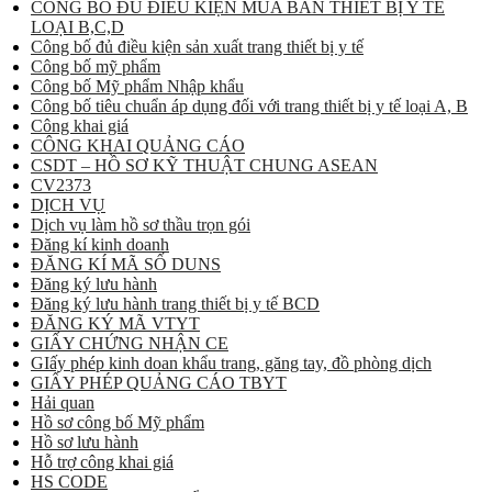
CÔNG BỐ ĐỦ ĐIỀU KIỆN MUA BÁN THIẾT BỊ Y TẾ
LOẠI B,C,D
Công bố đủ điều kiện sản xuất trang thiết bị y tế
Công bố mỹ phẩm
Công bố Mỹ phẩm Nhập khẩu
Công bố tiêu chuẩn áp dụng đối với trang thiết bị y tế loại A, B
Công khai giá
CÔNG KHAI QUẢNG CÁO
CSDT – HỒ SƠ KỸ THUẬT CHUNG ASEAN
CV2373
DỊCH VỤ
Dịch vụ làm hồ sơ thầu trọn gói
Đăng kí kinh doanh
ĐĂNG KÍ MÃ SỐ DUNS
Đăng ký lưu hành
Đăng ký lưu hành trang thiết bị y tế BCD
ĐĂNG KÝ MÃ VTYT
GIẤY CHỨNG NHẬN CE
GIấy phép kinh doan khẩu trang, găng tay, đồ phòng dịch
GIẤY PHÉP QUẢNG CÁO TBYT
Hải quan
Hồ sơ công bố Mỹ phẩm
Hồ sơ lưu hành
Hỗ trợ công khai giá
HS CODE