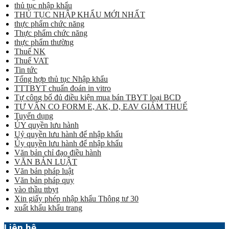
thủ tục nhập khẩu
THỦ TỤC NHẬP KHẨU MỚI NHẤT
thực phẩm chức năng
Thực phẩm chức năng
thực phẩm thường
Thuế NK
Thuế VAT
Tin tức
Tổng hợp thủ tục Nhập khẩu
TTTBYT chuẩn đoán in vitro
Tự công bố đủ điều kiện mua bán TBYT loại BCD
TƯ VẤN CO FORM E, AK, D, EAV GIẢM THUẾ
Tuyển dụng
ỦY quyền lưu hành
Uỷ quyền lưu hành để nhập khẩu
Ủy quyền lưu hành để nhập khẩu
Văn bản chỉ đạo điều hành
VĂN BẢN LUẬT
Văn bản pháp luật
Văn bản pháp quy
vào thầu ttbyt
Xin giấy phép nhập khẩu Thông tư 30
xuất khẩu khẩu trang
Liên hệ