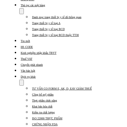
Thủ tục các mặt hàng
Show
submenu
Danh mục trang thiết bị y tế đã thông quan
for
Thủ
Trang thiết bị y tế loại A
tục
Trang thiết bị y tế loại BCD
các
Trang thiết bị y tế loại BCD thuộc TT30
mặt
hàng
Tin mới
HS CODE
Kinh nghiệm nhập khẩu TBYT
Thuế VAT
Chuyển phát nhanh
Văn bản luật
Dịch vụ khác
Show
submenu
TƯ VẤN CO FORM E, AK, D, EAV GIẢM THUẾ
for
Dịch
Công bố mỹ phẩm
vụ
Thực phẩm chức năng
khác
Khai báo hóa chất
Kiểm tra chất lượng
ISO 22000 THỰC PHẨM
CHỨNG NHẬN FDA