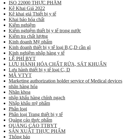
ISO 22000 THỰC PHẨM
Kê Khai Giá 2022
Kê khai giá Thiết bị y tế
Khai báo hóa chất
Kiểm nghiệm
Kiểm nghiệm thiết bị y tế trong nước
Kiểm tra chất lượng
Kinh doanh Mỹ phẩm
Kinh doanh thiết bị y tế loại B,C,D cần gì
Kinh nghiệm nhập hàng y tế
LỆ PHÍ BYT
LƯU HÀNH HÓA CHẤT RỬA, SÁT KHUẨN
Lưu hành thiết bị y tế loại C, D
MÃ VTYT
Marketing authorization holder service of Medical devices
nhãn hàng hóa
Nhãn khoa
nhập khẩu hàng chính ngạch
Nhập khẩu mỹ phẩm
Phân loại
Phân loại Trang thiết bị y tế
Quảng cáo thực phẩm
QUẢNG CÁO TTBYT
SẢN XUẤT THỰC PHẨM
Thông báo