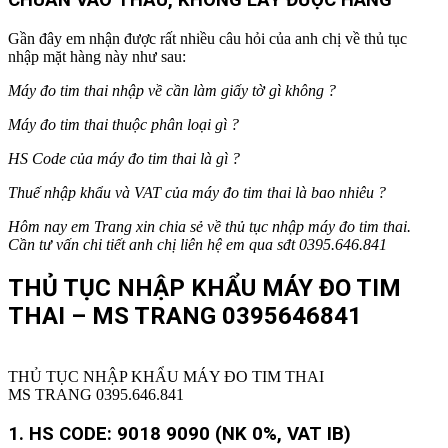
CHUẨN VÀO THẦU, KHÔNG LẤY ĐƯỢC HÀNG
Gần đây em nhận được rất nhiều câu hỏi của anh chị về thủ tục
nhập mặt hàng này như sau:
Máy đo tim thai nhập về cần làm giấy tờ gì không ?
Máy đo tim thai
thuộc phân loại gì ?
HS Code của
máy đo tim thai
là gì ?
Thuế nhập khẩu và VAT của
máy đo tim thai
là bao nhiêu ?
Hôm nay em Trang xin chia sẻ về thủ tục nhập
máy đo tim thai
.
Cần tư vấn chi tiết anh chị liên hệ em qua sđt 0395.646.841
THỦ TỤC NHẬP KHẨU MÁY ĐO TIM
THAI – MS TRANG 0395646841
THỦ TỤC NHẬP KHẨU MÁY ĐO TIM THAI
MS TRANG 0395.646.841
1. HS CODE:
9018 9090 (NK 0%, VAT IB)