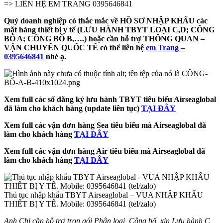
=> LIÊN HỆ EM TRANG 0395646841
Quý doanh nghiệp có thắc mắc về HỒ SƠ NHẬP KHẨU các
mặt hàng thiết bị y tế (LƯU HÀNH TBYT LOẠI C,D; CÔNG
BỐ A; CÔNG BỐ B,….) hoặc cần hỗ trợ THÔNG QUAN –
VẬN CHUYỂN QUỐC TẾ có thể liên hệ
em Trang –
0395646841
nhé ạ.
Xem full các số đăng ký lưu hành TBYT tiêu biểu Airseaglobal
đã làm cho khách hàng (update liên tục)
TẠI ĐÂY
Xem full các vận đơn hàng Sea tiêu biểu mà Airseaglobal đã
làm cho khách hàng
TẠI ĐÂY
Xem full các vận đơn hàng Air tiêu biểu mà Airseaglobal đã
làm cho khách hàng
TẠI ĐÂY
Thủ tục nhập khẩu TBYT Airseaglobal – VUA NHẬP KHẨU
THIẾT BỊ Y TẾ. Mobile: 0395646841 (tel/zalo)
Anh Chị cần hỗ trợ trọn gói Phân loại, Công bố, xin Lưu hành C,