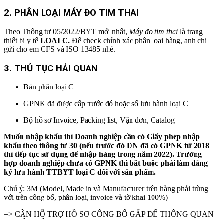
2.
PHÂN LOẠI MÁY ĐO TIM THAI
Theo Thông tư 05/2022/BYT mới nhất,
Máy đo tim thai
là trang
thiết bị y tế
LOẠI C.
Để check chính xác phân loại hàng, anh chị
gửi cho em CFS và ISO 13485 nhé.
3. THỦ TỤC HẢI QUAN
Bản phân loại C
GPNK đã được cấp trước đó hoặc số lưu hành loại C
Bộ hồ sơ Invoice, Packing list, Vận đơn, Catalog
Muốn nhập khẩu thì Doanh nghiệp cần có Giấy phép nhập
khẩu theo thông tư 30 (nếu trước đó DN đã có GPNK từ 2018
thì tiếp tục sử dụng để nhập hàng trong năm 2022). Trường
hợp doanh nghiệp chưa có GPNK thì bắt buộc phải làm đăng
ký lưu hành TTBYT loại C đối với sản phẩm.
Chú ý: 3M (Model, Made in và Manufacturer trên hàng phải trùng
với trên công bố, phân loại, invoice và tờ khai 100%)
=> CẦN HỖ TRỢ HỒ SƠ CÔNG BỐ GẤP ĐỂ THÔNG QUAN