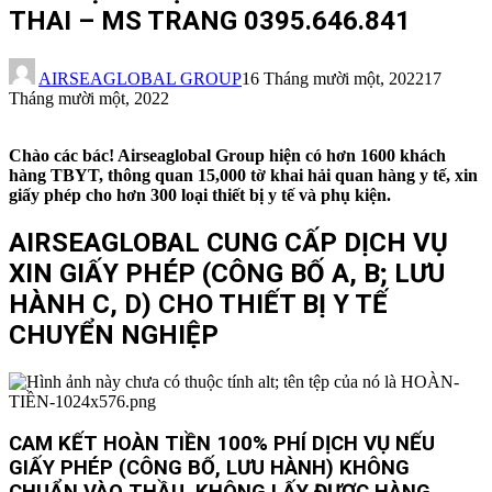
THAI – MS TRANG 0395.646.841
AIRSEAGLOBAL GROUP
16 Tháng mười một, 2022
17
Tháng mười một, 2022
Chào các bác! Airseaglobal Group hiện có hơn 1600 khách
hàng TBYT, thông quan 15,000 tờ khai hải quan hàng y tế, xin
giấy phép cho hơn 300 loại thiết bị y tế và phụ kiện.
AIRSEAGLOBAL CUNG CẤP DỊCH VỤ
XIN GIẤY PHÉP (CÔNG BỐ A, B; LƯU
HÀNH C, D) CHO THIẾT BỊ Y TẾ
CHUYỂN NGHIỆP
CAM KẾT HOÀN TIỀN 100% PHÍ DỊCH VỤ NẾU
GIẤY PHÉP (CÔNG BỐ, LƯU HÀNH) KHÔNG