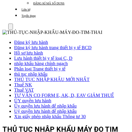
ĐĂNG KÍ MÃ SỐ DUNS
Liên hệ
Tuyển dụng
Menu
Đăng ký lưu hành
Đăng ký lưu hành trang thiết bị y tế BCD
Hồ sơ lưu hành
Lưu hành thiết bị y tế loại C, D
nhập khẩu hàng chính ngạch
Phân loại Trang thiết bị y tế
thủ tục nhập khẩu
THỦ TỤC NHẬP KHẨU MỚI NHẤT
Thuế NK
Thuế VAT
TƯ VẤN CO FORM E, AK, D, EAV GIẢM THUẾ
ỦY quyền lưu hành
Ủy quyền lưu hành để nhập khẩu
Uỷ quyền lưu hành để nhập khẩu
Xin giấy phép nhập khẩu Thông tư 30
THỦ TỤC NHẬP KHẨU MÁY ĐO TIM