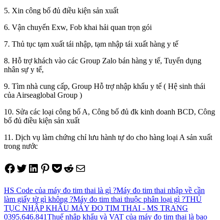
5. Xin công bố đủ điều kiện sản xuất
6. Vận chuyển Exw, Fob khai hải quan trọn gói
7. Thủ tục tạm xuất tái nhập, tạm nhập tái xuất hàng y tế
8. Hỗ trợ khách vào các Group Zalo bán hàng y tế, Tuyển dụng
nhân sự y tế,
9. Tìm nhà cung cấp, Group Hỗ trợ nhập khẩu y tế ( Hệ sinh thái
của Airseaglobal Group )
10. Sửa các loại công bố A, Công bố đủ đk kinh doanh BCD, Công
bố đủ điều kiện sản xuất
11. Dịch vụ làm chứng chỉ lưu hành tự do cho hàng loại A sản xuất
trong nước
Share on Facebook
Tweet on Twitter
Share on LinkedIn
Pin on Pinterest
Save to pocket
Share on Reddit
Share via Email
HS Code của máy đo tim thai là gì ?
Máy đo tim thai nhập về cần
làm giấy tờ gì không ?
Máy đo tim thai thuộc phân loại gì ?
THỦ
TỤC NHẬP KHẨU MÁY ĐO TIM THAI - MS TRANG
0395.646.841
Thuế nhập khẩu và VAT của máy đo tim thai là bao