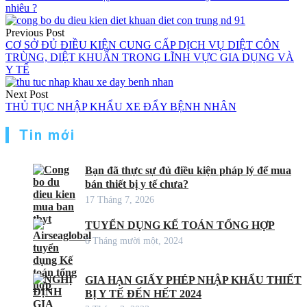
nhiêu ?
Điều
Previous Post
hướng
CƠ SỞ ĐỦ ĐIỀU KIỆN CUNG CẤP DỊCH VỤ DIỆT CÔN
TRÙNG, DIỆT KHUẨN TRONG LĨNH VỰC GIA DỤNG VÀ
bài
Y TẾ
viết
Next Post
THỦ TỤC NHẬP KHẨU XE ĐẨY BỆNH NHÂN
Tin mới
Bạn đã thực sự đủ điều kiện pháp lý để mua
bán thiết bị y tế chưa?
17 Tháng 7, 2026
TUYỂN DỤNG KẾ TOÁN TỔNG HỢP
6 Tháng mười một, 2024
GIA HẠN GIẤY PHÉP NHẬP KHẨU THIẾT
BỊ Y TẾ ĐẾN HẾT 2024