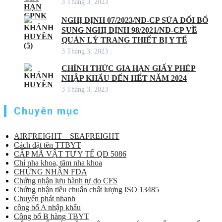
3 Tháng 3, 2023
NGHỊ ĐỊNH 07/2023/NĐ-CP SỬA ĐỔI BỔ
SUNG NGHỊ ĐỊNH 98/2021/NĐ-CP VỀ
QUẢN LÝ TRANG THIẾT BỊ Y TẾ
3 Tháng 3, 2023
CHÍNH THỨC GIA HẠN GIẤY PHÉP
NHẬP KHẨU ĐẾN HẾT NĂM 2024
3 Tháng 3, 2023
Chuyên mục
AIRFREIGHT – SEAFREIGHT
Cách đặt tên TTBYT
CẤP MÃ VẬT TƯ Y TẾ QĐ 5086
Chỉ nha khoa, tăm nha khoa
CHỨNG NHẬN FDA
Chứng nhận lưu hành tự do CFS
Chứng nhận tiêu chuẩn chất lượng ISO 13485
Chuyển phát nhanh
công bố A nhập khẩu
Công bố B hàng TBYT