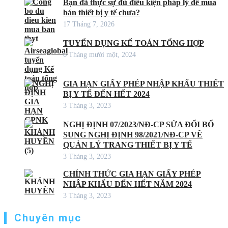
Bạn đã thực sự đủ điều kiện pháp lý để mua
bán thiết bị y tế chưa?
17 Tháng 7, 2026
TUYỂN DỤNG KẾ TOÁN TỔNG HỢP
6 Tháng mười một, 2024
GIA HẠN GIẤY PHÉP NHẬP KHẨU THIẾT
BỊ Y TẾ ĐẾN HẾT 2024
3 Tháng 3, 2023
NGHỊ ĐỊNH 07/2023/NĐ-CP SỬA ĐỔI BỔ
SUNG NGHỊ ĐỊNH 98/2021/NĐ-CP VỀ
QUẢN LÝ TRANG THIẾT BỊ Y TẾ
3 Tháng 3, 2023
CHÍNH THỨC GIA HẠN GIẤY PHÉP
NHẬP KHẨU ĐẾN HẾT NĂM 2024
3 Tháng 3, 2023
Chuyên mục