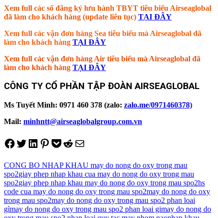
Xem full các số đăng ký lưu hành TBYT tiêu biểu Airseaglobal
đã làm cho khách hàng (update liên tục)
TẠI ĐÂY
Xem full các vận đơn hàng Sea tiêu biểu mà Airseaglobal đã
làm cho khách hàng
TẠI ĐÂY
Xem full các vận đơn hàng Air tiêu biểu mà Airseaglobal đã
làm cho khách hàng
TẠI ĐÂY
CÔNG TY CỔ PHẦN TẬP ĐOÀN AIRSEAGLOBAL
Ms Tuyết Minh: 0971 460 378 (zalo:
zalo.me/0971460378)
Mail:
minhntt@airseaglobalgroup.com.vn
Share on Facebook
Tweet on Twitter
Share on LinkedIn
Pin on Pinterest
Save to pocket
Share on Reddit
Share via Email
CONG BO NHAP KHAU may do nong do oxy trong mau
spo2
giay phep nhap khau cua may do nong do oxy trong mau
spo2
giay phep nhap khau may do nong do oxy trong mau spo2
hs
code cua may do nong do oxy trong mau spo2
may do nong do oxy
trong mau spo2
may do nong do oxy trong mau spo2 phan loai
gì
may do nong do oxy trong mau spo2 phan loai gi
may do nong do
oxy trong mau spo2 phan loai quy tac may nhom nao
nhap khau