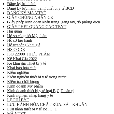
Đăng ký lưu hành
Đăng ký lưu hành trang thiết bị y tế BCD
ĐĂNG KÝ MÃ VTYT
GIẤY CHỨNG NHẬN CE
GIấy phép kinh doan khẩu trang, găng tay, đồ phòng dịch
GIẤY PHÉP QUẢNG CÁO TBYT
Hải quan
Hồ sơ công bố Mỹ phẩm
Hồ sơ lưu hành
Hỗ trợ công khai giá
HS CODE
ISO 22000 THỰC PHẨM
Kê Khai Giá 2022
Kê khai giá Thiết bị y tế
Khai báo hóa chất
Kiểm nghiệm
Kiểm nghiệm thiết bị y tế trong nước
Kiểm tra chất lượng
Kinh doanh Mỹ phẩm
Kinh doanh thiết bị y tế loại B,C,D cần gì
Kinh nghiệm nhập hàng y tế
LỆ PHÍ BYT
LƯU HÀNH HÓA CHẤT RỬA, SÁT KHUẨN
Lưu hành thiết bị y tế loại C, D
MÃ VTYT