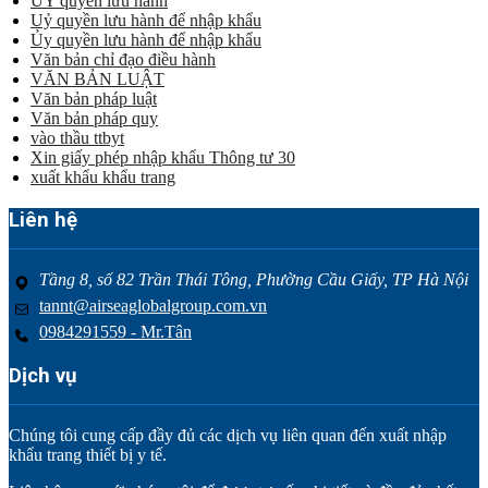
ỦY quyền lưu hành
Uỷ quyền lưu hành để nhập khẩu
Ủy quyền lưu hành để nhập khẩu
Văn bản chỉ đạo điều hành
VĂN BẢN LUẬT
Văn bản pháp luật
Văn bản pháp quy
vào thầu ttbyt
Xin giấy phép nhập khẩu Thông tư 30
xuất khẩu khẩu trang
Liên hệ
Tầng 8, số 82 Trần Thái Tông, Phường Cầu Giấy, TP Hà Nội
tannt@airseaglobalgroup.com.vn
0984291559 - Mr.Tân
Dịch vụ
Chúng tôi cung cấp đầy đủ các dịch vụ liên quan đến xuất nhập
khẩu trang thiết bị y tế.