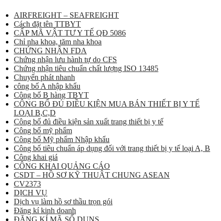
AIRFREIGHT – SEAFREIGHT
Cách đặt tên TTBYT
CẤP MÃ VẬT TƯ Y TẾ QĐ 5086
Chỉ nha khoa, tăm nha khoa
CHỨNG NHẬN FDA
Chứng nhận lưu hành tự do CFS
Chứng nhận tiêu chuẩn chất lượng ISO 13485
Chuyển phát nhanh
công bố A nhập khẩu
Công bố B hàng TBYT
CÔNG BỐ ĐỦ ĐIỀU KIỆN MUA BÁN THIẾT BỊ Y TẾ
LOẠI B,C,D
Công bố đủ điều kiện sản xuất trang thiết bị y tế
Công bố mỹ phẩm
Công bố Mỹ phẩm Nhập khẩu
Công bố tiêu chuẩn áp dụng đối với trang thiết bị y tế loại A, B
Công khai giá
CÔNG KHAI QUẢNG CÁO
CSDT – HỒ SƠ KỸ THUẬT CHUNG ASEAN
CV2373
DỊCH VỤ
Dịch vụ làm hồ sơ thầu trọn gói
Đăng kí kinh doanh
ĐĂNG KÍ MÃ SỐ DUNS