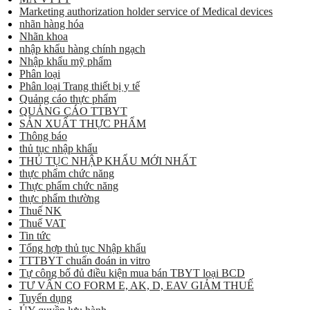
Marketing authorization holder service of Medical devices
nhãn hàng hóa
Nhãn khoa
nhập khẩu hàng chính ngạch
Nhập khẩu mỹ phẩm
Phân loại
Phân loại Trang thiết bị y tế
Quảng cáo thực phẩm
QUẢNG CÁO TTBYT
SẢN XUẤT THỰC PHẨM
Thông báo
thủ tục nhập khẩu
THỦ TỤC NHẬP KHẨU MỚI NHẤT
thực phẩm chức năng
Thực phẩm chức năng
thực phẩm thường
Thuế NK
Thuế VAT
Tin tức
Tổng hợp thủ tục Nhập khẩu
TTTBYT chuẩn đoán in vitro
Tự công bố đủ điều kiện mua bán TBYT loại BCD
TƯ VẤN CO FORM E, AK, D, EAV GIẢM THUẾ
Tuyển dụng