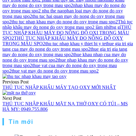
may do nong do oxy trong mau spo2
nhap khau may do nong do
oxy trong mau spo2 nhu the nao
phan loai may do nong do oxy
trong mau spo2
thu tuc hai quan may do nong do oxy trong mau
spo2
thu tuc nhap khau may do nong do oxy trong mau spo2
Thủ tục
nhập khẩu may do nong do oxy trong mau spo2 làm những gì
THỦ
TỤC NHẬP KHẨU MÁY ĐO NỒNG ĐỘ OXI TRONG MÁU
SPO2
THỦ TỤC NHẬP KHẨU MÁY ĐO NỒNG ĐỘ OXY
TRONG MÁU SPO2
thu tuc nhap khau y thiet bi y te
thue gia tri gia
tang cua may do nong do oxy trong mau spo2
thue gia tri gia tang
may do nong do oxy trong mau spo2
thue khau nhap cua may do
nong do oxy trong mau spo2
thue nhap khau may do nong do oxy
trong mau spo2
thue vat cua may do nong do oxy trong mau
spo2
thue vat may do nong do oxy trong mau spo2
Điều
Previous Post
hướng
THỦ TỤC NHẬP KHẨU MÁY TẠO OXY MỚI NHẤT
bài
Next Post
viết
THỦ TỤC NHẬP KHẨU MẶT NẠ THỞ OXY CÓ TÚI – MS
HÀ MY: 0949.755.806
Tin mới